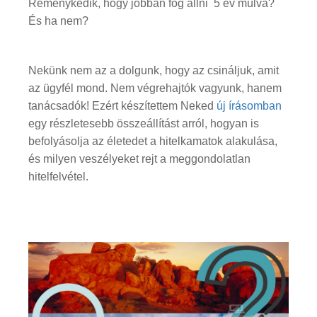
Reménykedik, hogy jobban fog állni 5 év múlva?
És ha nem?
Nekünk nem az a dolgunk, hogy az csináljuk, amit
az ügyfél mond. Nem végrehajtók vagyunk, hanem
tanácsadók! Ezért készítettem Neked
új írásomban
egy részletesebb összeállítást arról, hogyan is
befolyásolja az életedet a hitelkamatok alakulása,
és milyen veszélyeket rejt a meggondolatlan
hitelfelvétel.