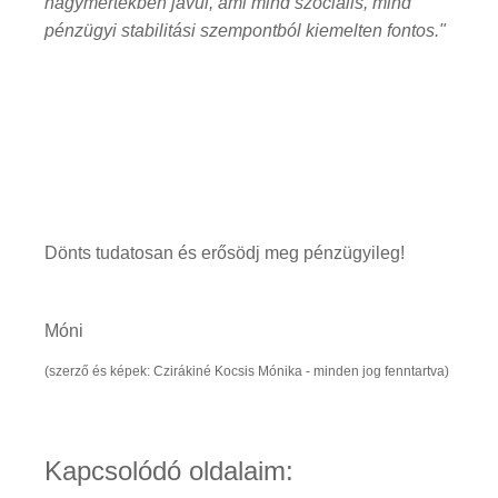
nagymértékben javul, ami mind szociális, mind
pénzügyi stabilitási szempontból kiemelten fontos."
Dönts tudatosan és erősödj meg pénzügyileg!
Móni
(szerző és képek: Czirákiné Kocsis Mónika - minden jog fenntartva)
Kapcsolódó oldalaim: