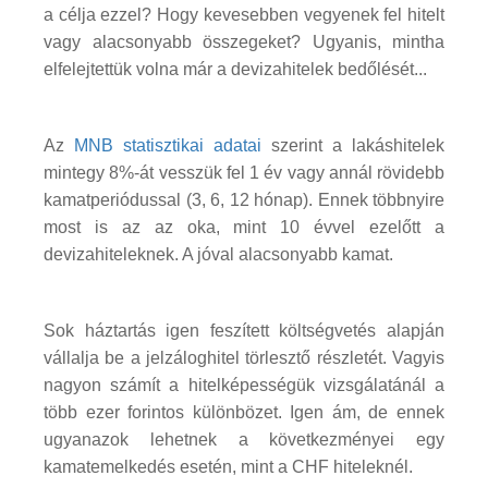
a célja ezzel? Hogy kevesebben vegyenek fel hitelt
vagy alacsonyabb összegeket? Ugyanis, mintha
elfelejtettük volna már a devizahitelek bedőlését...
Az
MNB statisztikai adatai
szerint a lakáshitelek
mintegy 8%-át vesszük fel 1 év vagy annál rövidebb
kamatperiódussal (3, 6, 12 hónap). Ennek többnyire
most is az az oka, mint 10 évvel ezelőtt a
devizahiteleknek. A jóval alacsonyabb kamat.
Sok háztartás igen feszített költségvetés alapján
vállalja be a jelzáloghitel törlesztő részletét. Vagyis
nagyon számít a hitelképességük vizsgálatánál a
több ezer forintos különbözet. Igen ám, de ennek
ugyanazok lehetnek a következményei egy
kamatemelkedés esetén, mint a CHF hiteleknél.