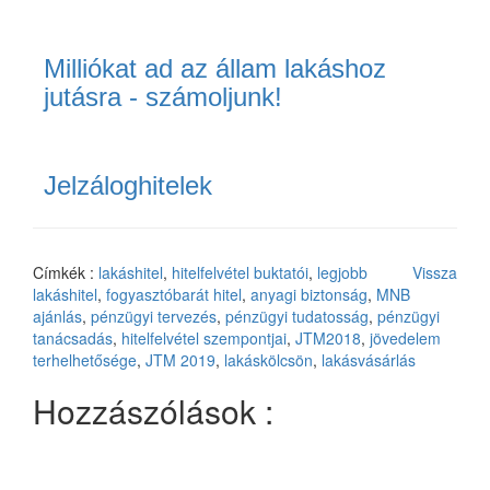
Milliókat ad az állam lakáshoz
jutásra - számoljunk!
Jelzáloghitelek
Címkék :
lakáshitel
,
hitelfelvétel buktatói
,
legjobb
Vissza
lakáshitel
,
fogyasztóbarát hitel
,
anyagi biztonság
,
MNB
ajánlás
,
pénzügyi tervezés
,
pénzügyi tudatosság
,
pénzügyi
tanácsadás
,
hitelfelvétel szempontjai
,
JTM2018
,
jövedelem
terhelhetősége
,
JTM 2019
,
lakáskölcsön
,
lakásvásárlás
Hozzászólások :