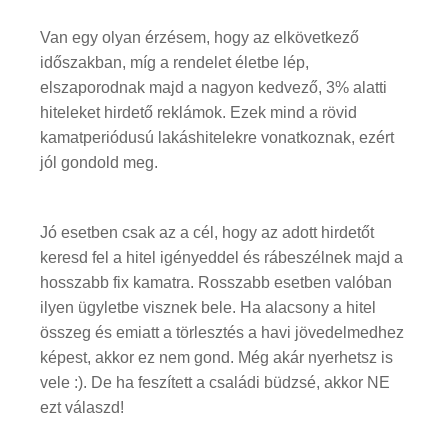
Van egy olyan érzésem, hogy az elkövetkező
időszakban, míg a rendelet életbe lép,
elszaporodnak majd a nagyon kedvező, 3% alatti
hiteleket hirdető reklámok. Ezek mind a rövid
kamatperiódusú lakáshitelekre vonatkoznak, ezért
jól gondold meg.
Jó esetben csak az a cél, hogy az adott hirdetőt
keresd fel a hitel igényeddel és rábeszélnek majd a
hosszabb fix kamatra. Rosszabb esetben valóban
ilyen ügyletbe visznek bele. Ha alacsony a hitel
összeg és emiatt a törlesztés a havi jövedelmedhez
képest, akkor ez nem gond. Még akár nyerhetsz is
vele :). De ha feszített a családi büdzsé, akkor NE
ezt válaszd!