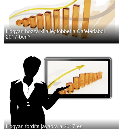
Hogyan hozza ki a legtöbbet a Cafetériából
2017-ben?
Hogyan fordíts javadra a 2017-es