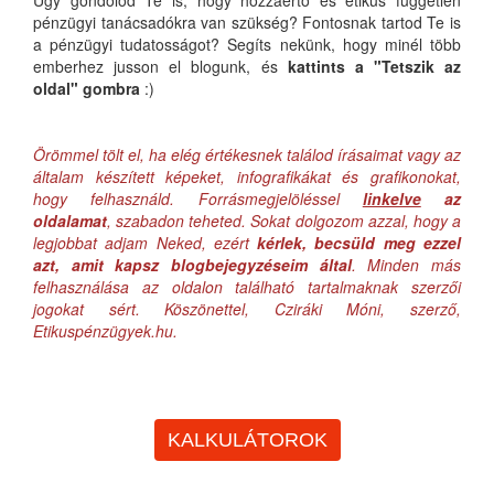
Úgy gondolod Te is, hogy hozzáértő és etikus független
pénzügyi tanácsadókra van szükség? Fontosnak tartod Te is
a pénzügyi tudatosságot? Segíts nekünk, hogy minél több
emberhez jusson el blogunk, és
kattints a "Tetszik az
oldal" gombra
:)
Örömmel tölt el, ha elég értékesnek találod írásaimat vagy az
általam készített képeket, infografikákat és grafikonokat,
hogy felhasználd. Forrásmegjelöléssel
linkelve
az
oldalamat
, szabadon teheted. Sokat dolgozom azzal, hogy a
legjobbat adjam Neked, ezért
kérlek, becsüld meg ezzel
azt, amit kapsz blogbejegyzéseim által
. Minden más
felhasználása az oldalon található tartalmaknak szerzői
jogokat sért. Köszönettel, Cziráki Móni, szerző,
Etikuspénzügyek.hu.
KALKULÁTOROK