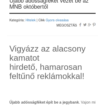
Újabb adósságféket vezet be az
MNB októbertől
Kategória:
Hitelek
| Cikk
Gyors olvasása
MEGOSZTÁS
Vigyázz az alacsony
kamatot
hirdető, hamarosan
feltűnő reklámokkal!
Újabb adósságféket épít be a jegybank
. Vajon mi