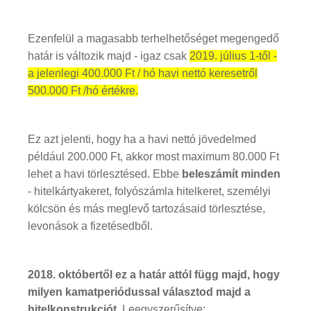
Ezenfelül a magasabb terhelhetőséget megengedő
határ is változik majd - igaz csak
2019. július 1-től -
a jelenlegi 400.000 Ft / hó havi nettó keresetről
500.000 Ft /hó értékre.
Ez azt jelenti, hogy ha a havi nettó jövedelmed
például 200.000 Ft, akkor most maximum 80.000 Ft
lehet a havi törlesztésed. Ebbe
beleszámít minden
- hitelkártyakeret, folyószámla hitelkeret, személyi
kölcsön és más meglevő tartozásaid törlesztése,
levonások a fizetésedből.
2018. októbertől ez a határ attól függ majd, hogy
milyen kamatperiódussal választod majd a
hitelkonstrukciót.
Leegyszerűsítve: