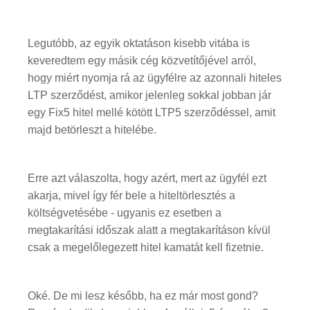
Legutóbb, az egyik oktatáson kisebb vitába is
keveredtem egy másik cég közvetítőjével arról,
hogy miért nyomja rá az ügyfélre az azonnali hiteles
LTP szerződést, amikor jelenleg sokkal jobban jár
egy Fix5 hitel mellé kötött LTP5 szerződéssel, amit
majd betörleszt a hitelébe.
Erre azt válaszolta, hogy azért, mert az ügyfél ezt
akarja, mivel így fér bele a hiteltörlesztés a
költségvetésébe - ugyanis ez esetben a
megtakarítási időszak alatt a megtakarításon kívül
csak a megelőlegezett hitel kamatát kell fizetnie.
Oké. De mi lesz később, ha ez már most gond?