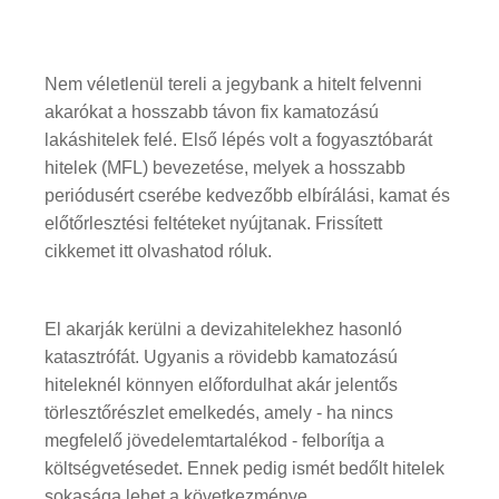
Nem véletlenül tereli a jegybank a hitelt felvenni
akarókat a hosszabb távon fix kamatozású
lakáshitelek felé. Első lépés volt a fogyasztóbarát
hitelek (MFL) bevezetése, melyek a hosszabb
periódusért cserébe kedvezőbb elbírálási, kamat és
előtőrlesztési feltéteket nyújtanak. Frissített
cikkemet itt olvashatod róluk.
El akarják kerülni a devizahitelekhez hasonló
katasztrófát. Ugyanis a rövidebb kamatozású
hiteleknél könnyen előfordulhat akár jelentős
törlesztőrészlet emelkedés, amely - ha nincs
megfelelő jövedelemtartalékod - felborítja a
költségvetésedet. Ennek pedig ismét bedőlt hitelek
sokasága lehet a következménye.