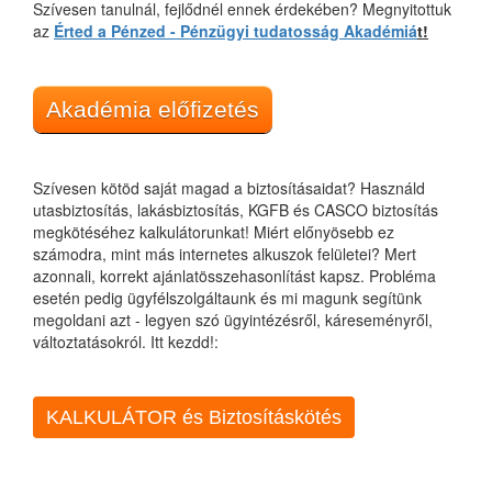
Szívesen tanulnál, fejlődnél ennek érdekében? Megnyitottuk
az
Érted a Pénzed - Pénzügyi tudatosság Akadémiá
t!
Akadémia előfizetés
Szívesen kötöd saját magad a biztosításaidat? Használd
utasbiztosítás, lakásbiztosítás, KGFB és CASCO biztosítás
megkötéséhez kalkulátorunkat! Miért előnyösebb ez
számodra, mint más internetes alkuszok felületei? Mert
azonnali, korrekt ajánlatösszehasonlítást kapsz. Probléma
esetén pedig ügyfélszolgáltaunk és mi magunk segítünk
megoldani azt - legyen szó ügyintézésről, káreseményről,
változtatásokról. Itt kezdd!:
KALKULÁTOR és Biztosításkötés