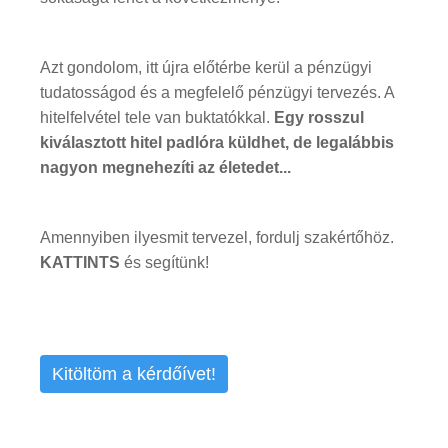
Azt gondolom, itt újra előtérbe kerül a pénzügyi
tudatosságod és a megfelelő pénzügyi tervezés. A
hitelfelvétel tele van buktatókkal.
Egy rosszul
kiválasztott hitel padlóra küldhet, de legalábbis
nagyon megnehezíti az életedet...
Amennyiben ilyesmit tervezel, fordulj szakértőhöz.
KATTINTS
és segítünk!
Kitöltöm a kérdőívet!