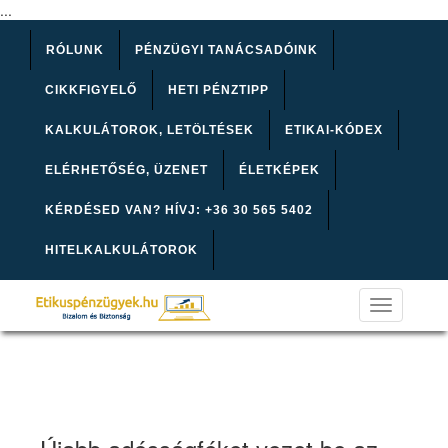
...
RÓLUNK
PÉNZÜGYI TANÁCSADÓINK
CIKKFIGYELŐ
HETI PÉNZTIPP
KALKULÁTOROK, LETÖLTÉSEK
ETIKAI-KÓDEX
ELÉRHETŐSÉG, ÜZENET
ÉLETKÉPEK
KÉRDÉSED VAN? HÍVJ: +36 30 565 5402
HITELKALKULÁTOROK
Toggle
navigation