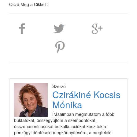
Oszd Meg a Cikket :
Szerző
Czirákiné Kocsis
Mónika
Írásaimban megmutatom a főbb
buktatókat, összegyűjtöm a szempontokat,
összehasonlításokat és kalkulációkat készítek a
pénzügyi döntéseid megkönnyítésére, a megfelelő