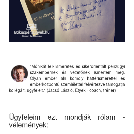
"Mónikát lelkiismeretes és sikerorientált pénzügyi
szakembernek és vezetőnek ismertem meg.
Olyan ember aki komoly háttérismerettel és
emberközpontú szemlélettel felvértezve támogatja
kollégáit, ügyfeleit." (Jacsó László, Etyek - coach, tréner)
Ügyfeleim ezt mondják rólam -
vélemények: