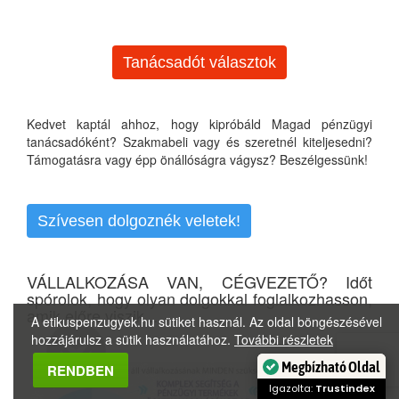
Tanácsadót választok
Kedvet kaptál ahhoz, hogy kipróbáld Magad pénzügyi
tanácsadóként? Szakmabeli vagy és szeretnél kiteljesedni?
Támogatásra vagy épp önállóságra vágysz? Beszélgessünk!
Szívesen dolgoznék veletek!
VÁLLALKOZÁSA VAN, CÉGVEZETŐ? Időt
spórolok, hogy olyan dolgokkal foglalkozhasson,
amik előre viszik...
A etikuspenzugyek.hu sütiket használ. Az oldal böngészésével
hozzájárulsz a sütik használatához.
További részletek
Megbízható Oldal
RENDBEN
Igazolta:
Trustindex