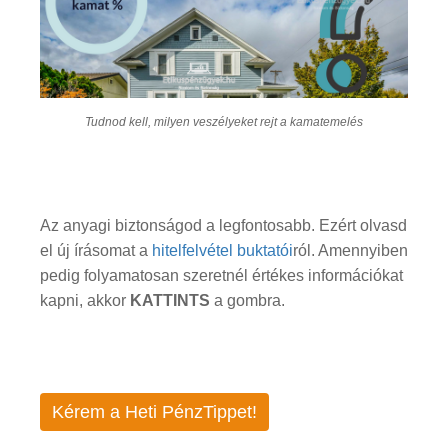
Tudnod kell, milyen veszélyeket rejt a kamatemelés
Az anyagi biztonságod a legfontosabb. Ezért olvasd
el új írásomat a
hitelfelvétel buktatói
ról. Amennyiben
pedig folyamatosan szeretnél értékes információkat
kapni, akkor
KATTINTS
a gombra.
Kérem a Heti PénzTippet!