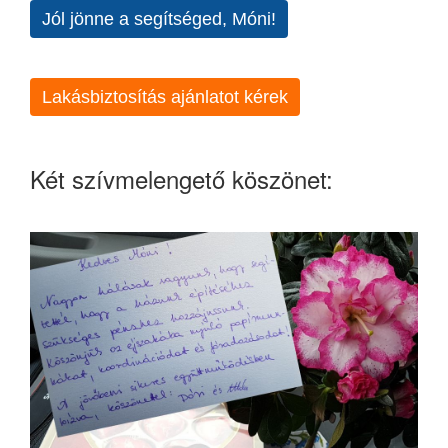
Jól jönne a segítséged, Móni!
Lakásbiztosítás ajánlatot kérek
Két szívmelengető köszönet: