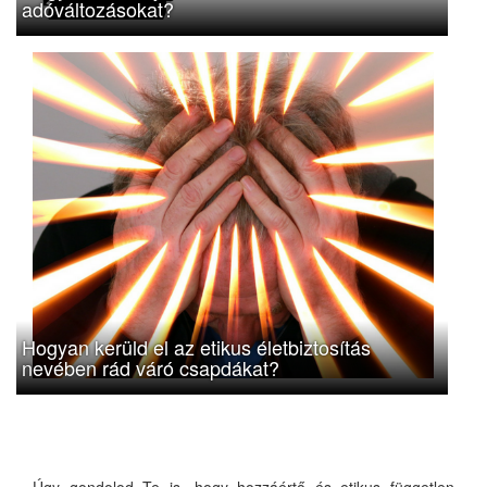
adóváltozásokat?
Hogyan kerüld el az etikus életbiztosítás
nevében rád váró csapdákat?