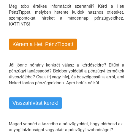
Még több értékes információt szeretnél? Kérd a Heti
PénzTippet, melyben hetente küldök hasznos ötleteket,
szempontokat, híreket a mindennapi pénzügyeidhez.
KATTINTS!
Kérem a Heti PénzTippet!
Jól jönne néhány konkrét válasz a kérdéseidre? Eltűnt a
pénzügyi tanácsadód? Belebonyolódtál a pénzügyi termékek
útvesztőjébe? Csak írj vagy hívj, és beszélgessünk arról, ami
Neked fontos pénzügyeidben. Apró betűk nélkül...
Visszahívást kérek!
Magad vennéd a kezedbe a pénzügyeidet, hogy elérhesd az
anyagi biztonságot vagy akár a pénzügyi szabadságot?