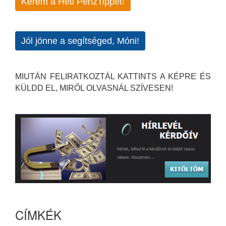
Kérem a Heti PénzTippet!
Jól jönne a segítséged, Móni!
MIUTÁN FELIRATKOZTÁL KATTINTS A KÉPRE ÉS
KÜLDD EL, MIRŐL OLVASNÁL SZÍVESEN!
CÍMKÉK