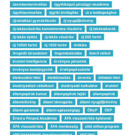
üzembentartóváltás
ügyfélképző pénzügyi akadémia
ügyfélazonosítás
ügyfél átvilágítás
út a boldogsághoz
újraindítási gyorskölcsön
új nyugdíjkötvény
új lakásvásárlás kamatmentes részletre
új lakástakarék
új lakás építés
új lakás vásárlás
új 500 forint
új 10000 forint
új 1000 forint
öröklés
öregedő társadalom
öngondoskodás
önerő nélkül
érzelmi intelligencia
érvényes pénzeink
érvényes bankjegyeink
értékpapírszámla
életkezdési hitel
életbiztosítás
átverés
áthidaló hitel
átalányadózó vállalkozó
átalányadó kalkulátor
áruhitel
állampapírok kamat
állampapírok fajtái
állampapírok
államkötvény
állami támogatás
állami nyugdíjkötvény
állami garancia
állami egészségügy
ÖNyP
ÖEP
Érted a Pénzed Akadémia
ÁFA visszatérítés építésnél
ÁFA visszatérítés
ÁFA mentesség
zöld otthon program
zöld lakáshitelek összehasonlítása
zöld hitel