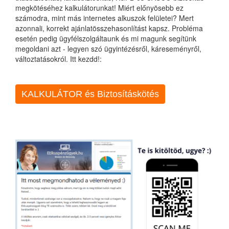
megkötéséhez kalkulátorunkat! Miért előnyösebb ez
számodra, mint más internetes alkuszok felületei? Mert
azonnali, korrekt ajánlatösszehasonlítást kapsz. Probléma
esetén pedig ügyfélszolgáltaunk és mi magunk segítünk
megoldani azt - legyen szó ügyintézésről, káreseményről,
változtatásokról. Itt kezdd!:
KALKULÁTOR és Biztosításkötés