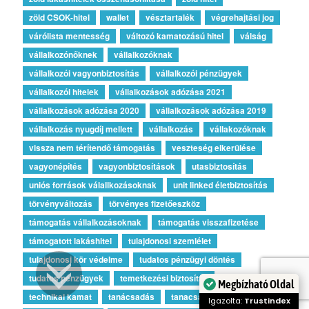
zöld CSOK-hitel
wallet
vésztartalék
végrehajtási jog
várólista mentesség
változó kamatozású hitel
válság
vállalkozónőknek
vállalkozóknak
vállalkozói vagyonbiztosítás
vállalkozói pénzügyek
vállalkozói hitelek
vállalkozások adózása 2021
vállalkozások adózása 2020
vállalkozások adózása 2019
vállalkozás nyugdíj mellett
vállalkozás
vállakozóknak
vissza nem térítendő támogatás
veszteség elkerülése
vagyonépítés
vagyonbiztosítások
utasbiztosítás
uniós források válallkozásoknak
unit linked életbiztosítás
törvényváltozás
törvényes fizetőeszköz
támogatás vállalkozásoknak
támogatás visszafizetése
támogatott lakáshitel
tulajdonosi szemlélet
tulajdonosi kör védelme
tudatos pénzügyi döntés
tudatos pénzügyek
temetkezési biztosítás
Megbízható Oldal
technikai kamat
tanácsadás
tanacsadas
Igazolta:
Trustindex