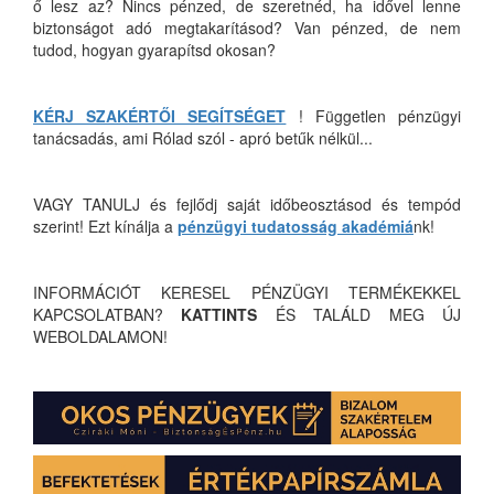
ő lesz az? Nincs pénzed, de szeretnéd, ha idővel lenne
biztonságot adó megtakarításod? Van pénzed, de nem
tudod, hogyan gyarapítsd okosan?
KÉRJ SZAKÉRTŐI SEGÍTSÉGET
! Független pénzügyi
tanácsadás, ami Rólad szól - apró betűk nélkül...
VAGY TANULJ és fejlődj saját időbeosztásod és tempód
szerint! Ezt kínálja a
pénzügyi tudatosság akadémiá
nk!
INFORMÁCIÓT KERESEL PÉNZÜGYI TERMÉKEKKEL
KAPCSOLATBAN?
KATTINTS
ÉS TALÁLD MEG ÚJ
WEBOLDALAMON!