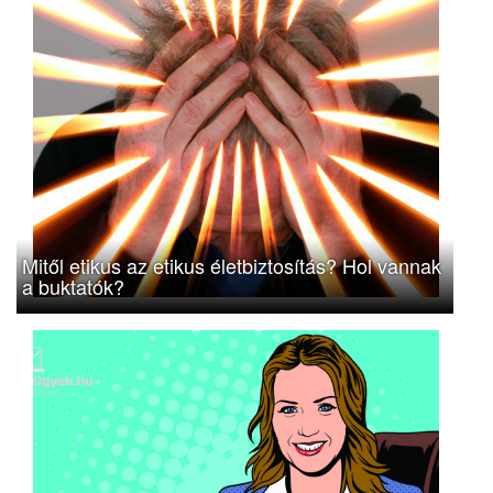
Mitől etikus az etikus életbiztosítás? Hol vannak
a buktatók?