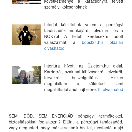
következménye a karácsonyra felvett
személyi kölcsönöknek
Interjút készítettek velem a pénzügyi
tanácsadók munkájáról, elveimről és a
NOK-ról A feltett kérdésekre adott
válaszaimat a
bdpst24.hu oldalán
olvashatod.
Interjúra hívott az Üzletem.hu oldal.
Karrierről, szakmai kihívásokról, elvekről,
tervekről beszélgettünk. Hiszen
megtaláltam a küldetést, ami
megállíthatatlanul hajt előre.
Itt olvashatod
SEM IDŐD, SEM ENERGIÁD pénzügyi termékekkel,
biztosításokkal foglalkozni? Eltűnt a pénzügyi tanácsadód,
vagy meguntad, hogy már a sokadik hív fel, mostantól majd