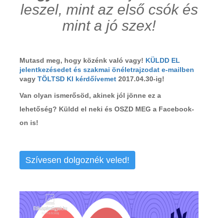
leszel, mint az első csók és
mint a jó szex!
Mutasd meg, hogy közénk való vagy!
KÜLDD EL
jelentkezésedet és szakmai önéletrajzodat e-mailben
vagy
TÖLTSD KI kérdőívemet
2017.04.30-ig!
Van olyan ismerősöd, akinek jól jönne ez a
lehetőség? Küldd el neki és OSZD MEG a Facebook-
on is!
Szívesen dolgoznék veled!