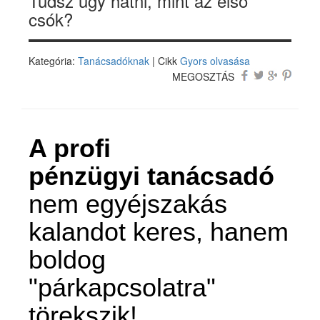
Tudsz úgy hatni, mint az első
csók?
Kategória:
Tanácsadóknak
| Cikk
Gyors olvasása
MEGOSZTÁS
A profi
pénzügyi tanácsadó
nem egyéjszakás
kalandot keres, hanem
boldog
"párkapcsolatra"
törekszik!