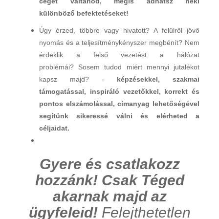
céget váltanod, mégis adhatsz neki
különböző befektetéseket!
Úgy érzed, többre vagy hivatott? A felülről jövő
nyomás és a teljesítménykényszer megbénít? Nem
érdeklik a felső vezetést a hálózat
problémái? Sosem tudod miért mennyi jutalékot
kapsz majd? -
képzésekkel, szakmai
támogatással, inspiráló vezetőkkel, korrekt és
pontos elszámolással, címanyag lehetőségével
segítünk sikeressé válni és elérheted a
céljaidat.
Gyere és csatlakozz
hozzánk! Csak Téged
akarnak majd az
ügyfeleid!
Felejthetetlen