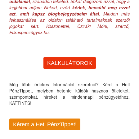
oldalamat
, szabadon teheted. Sokat dolgozom azzal, hogy a
legjobbat adjam Neked, ezért
kérlek, becsüld meg ezzel
azt, amit kapsz blogbejegyzéseim által
. Minden más
felhasználása az oldalon található tartalmaknak szerzői
jogokat sért. Köszönettel, Cziráki Móni, szerző,
Etikuspénzügyek.hu.
KALKULÁTOROK
Még több értékes információt szeretnél? Kérd a Heti
PénzTippet, melyben hetente küldök hasznos ötleteket,
szempontokat, híreket a mindennapi pénzügyeidhez.
KATTINTS!
Kérem a Heti PénzTippet!