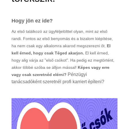
Hogy jön ez ide?
Az első találkozó az ügyféljelölttel olyan, mint az első
randi. Fontos az első benyomás és a bizalom kiépítése,
ha nem csak egy alkalomra akarod megszerezni őt.
El
kell érned, hogy csak Téged akarjon.
El kell érned,
hogy alig várja az "első csókot". Ha pedig ez megtörtént,
akkor többé szóba se álljon mással!
Képes vagy erre
Pénzügyi
vagy csak szeretnéd elérni?
tanácsadóként szeretnél profi karriert építeni?