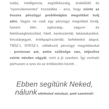
tudás, intelligencia, segítőkészség, érdeklődő és
"nyomulásmentes" hozzáállás - arra, hogy
szinte az
összes pénzügyi problémájára megoldást tudj
adni.
Vagyis ne csak egy pénzügyi megoldást kínálj,
hanem élet-, egészség-, vagyon- és
felelősségbiztosítást, hitelt, bankszámlát, lakástakarékot,
kincstárjegyet, értékpapírszámlát, befektetési alapot,
TBSZ-t, NYESZ-t, vállalkozói pénzügyi megoldásokat
-
pontosan azt, amire szüksége van, teljesítve
szinte minden vágyát
, mint a jó szexben. Így vonható
párhuzam a szex és az értékesítés között...
Ebben segítünk Neked,
nálunk
elérheted mindazt, amit szeretnél: