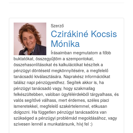
Szerző
Czirákiné Kocsis
Mónika
Írásaimban megmutatom a főbb
buktatókat, összegyűjtöm a szempontokat,
összehasonlításokat és kalkulációkat készítek a
pénzügyi döntéseid megkönnyítésére, a megfelelő
tanácsadó kiválasztására. Naprakész információkat
találsz napi pénzügyeidhez. Segítek akkor is, ha
pénzügyi tanácsadó vagy, hogy szakmailag
felkészültebben, valóban ügyfélérdekből tárgyalhass, és
valós segítővé válhass, mert érdemes, széles piaci
ismeretekkel, megfelelő szakértelemmel, etikusan
dolgozni. Ha független pénzügyi tanácsadóra van
szükséged a pénzügyi problémád megoldásához, vagy
szívesen lennél a munkatársunk, hívj fel :)