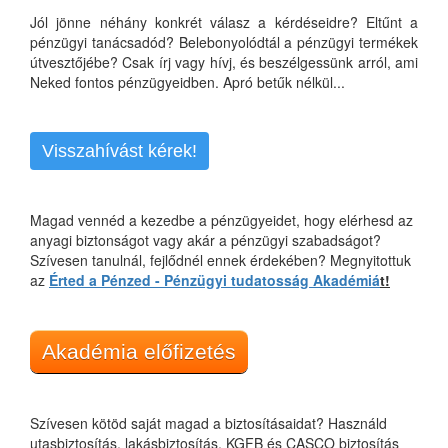
Jól jönne néhány konkrét válasz a kérdéseidre? Eltűnt a
pénzügyi tanácsadód? Belebonyolódtál a pénzügyi termékek
útvesztőjébe? Csak írj vagy hívj, és beszélgessünk arról, ami
Neked fontos pénzügyeidben. Apró betűk nélkül...
Visszahívást kérek!
Magad vennéd a kezedbe a pénzügyeidet, hogy elérhesd az
anyagi biztonságot vagy akár a pénzügyi szabadságot?
Szívesen tanulnál, fejlődnél ennek érdekében? Megnyitottuk
az
Érted a Pénzed - Pénzügyi tudatosság Akadémiá
t!
Akadémia előfizetés
Szívesen kötöd saját magad a biztosításaidat? Használd
utasbiztosítás, lakásbiztosítás, KGFB és CASCO biztosítás