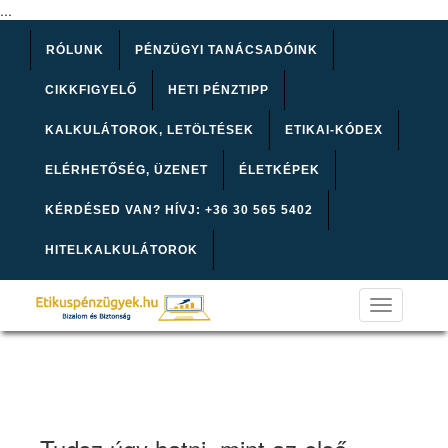
...
RÓLUNK
PÉNZÜGYI TANÁCSADÓINK
CIKKFIGYELŐ
HETI PÉNZTIPP
KALKULÁTOROK, LETÖLTÉSEK
ETIKAI-KÓDEX
ELÉRHETŐSÉG, ÜZENET
ÉLETKÉPEK
KÉRDÉSED VAN? HÍVJ: +36 30 565 5402
HITELKALKULÁTOROK
Toggle
navigation