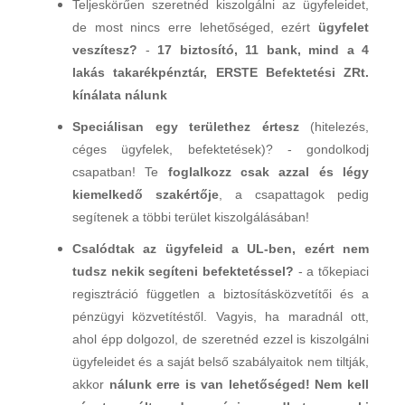
Teljeskörűen szeretnéd kiszolgálni az ügyfeleidet,
de most nincs erre lehetőséged, ezért
ügyfelet
veszítesz?
-
17 biztosító, 11 bank, mind a 4
lakás takarékpénztár, ERSTE Befektetési ZRt.
kínálata nálunk
Speciálisan egy területhez értesz
(hitelezés,
céges ügyfelek, befektetések)? - gondolkodj
csapatban! Te
foglalkozz csak azza
l
és légy
kiemelkedő szakértője
, a csapattagok pedig
segítenek a többi terület kiszolgálásában!
Csalódtak az ügyfeleid a UL-ben, ezért nem
tudsz nekik segíteni befektetéssel?
- a tőkepiaci
regisztráció független a biztosításközvetítői és a
pénzügyi közvetítéstől. Vagyis, ha maradnál ott,
ahol épp dolgozol, de szeretnéd ezzel is kiszolgálni
ügyfeleidet és a saját belső szabályaitok nem tiltják,
akkor
nálunk erre is van lehetőséged! Nem kell