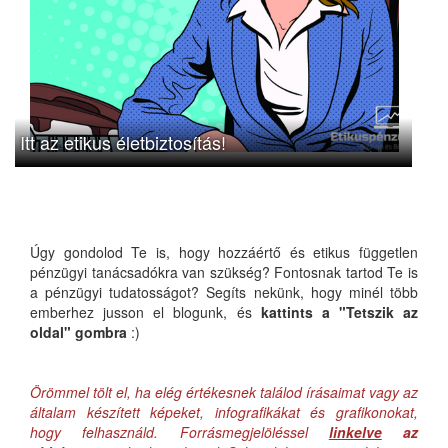
Itt az etikus életbiztosítás!
Úgy gondolod Te is, hogy hozzáértő és etikus független
pénzügyi tanácsadókra van szükség? Fontosnak tartod Te is
a pénzügyi tudatosságot? Segíts nekünk, hogy minél több
emberhez jusson el blogunk, és
kattints a "Tetszik az
oldal" gombra
:)
Örömmel tölt el, ha elég értékesnek találod írásaimat vagy az
általam készített képeket, infografikákat és grafikonokat,
hogy felhasználd. Forrásmegjelöléssel
linkelve
az