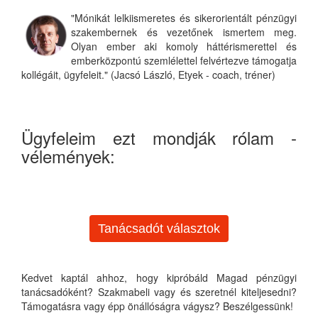
"Mónikát lelkiismeretes és sikerorientált pénzügyi
szakembernek és vezetőnek ismertem meg.
Olyan ember aki komoly háttérismerettel és
emberközpontú szemlélettel felvértezve támogatja
kollégáit, ügyfeleit." (Jacsó László, Etyek - coach, tréner)
Ügyfeleim ezt mondják rólam -
vélemények:
Tanácsadót választok
Kedvet kaptál ahhoz, hogy kipróbáld Magad pénzügyi
tanácsadóként? Szakmabeli vagy és szeretnél kiteljesedni?
Támogatásra vagy épp önállóságra vágysz? Beszélgessünk!