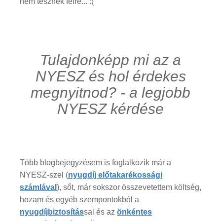
nem tesznek félre... :(
Tulajdonképp mi az a
NYESZ és hol érdekes
megnyitnod? - a legjobb
NYESZ kérdése
Több blogbejegyzésem is foglalkozik már a
NYESZ-szel (
nyugdíj előtakarékossági
számlával
), sőt, már sokszor összevetettem költség,
hozam és egyéb szempontokból a
nyugdíjbiztosítás
sal és az
önkéntes