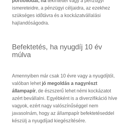
portfóliódat, ha
tekintettel vagy a pénzügyi
ismereteidre, a pénzügyi céljaidra, az ezekhez
szükséges időtávra és a kockázatvállalási
hajlandóságodra.
Befektetés, ha nyugdíj 10 év
múlva
Amennyiben már csak 10 évre vagy a nyugdíjtól,
valóban lehet
jó megoldás a nagyrészt
állampapír
, de észszerű lehet némi kockázatot
azért bevállalni. Egyébként is a diverzifikáció híve
vagyok, ezért nagy valószínűséggel nem
javasolnám, hogy az állampapír befektetéseddel
készülj a nyugdíjad kiegészítésére.