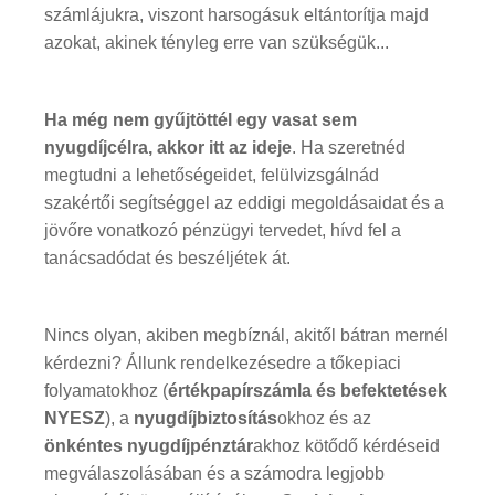
számlájukra, viszont harsogásuk eltántorítja majd
azokat, akinek tényleg erre van szükségük...
Ha még nem gyűjtöttél egy vasat sem
nyugdíjcélra, akkor itt az ideje
. Ha szeretnéd
megtudni a lehetőségeidet, felülvizsgálnád
szakértői segítséggel az eddigi megoldásaidat és a
jövőre vonatkozó pénzügyi tervedet, hívd fel a
tanácsadódat és beszéljétek át.
Nincs olyan, akiben megbíznál, akitől bátran mernél
kérdezni? Állunk rendelkezésedre a tőkepiaci
folyamatokhoz (
értékpapírszámla és befektetések
NYESZ
), a
nyugdíjbiztosítás
okhoz és az
önkéntes nyugdíjpénztár
akhoz kötődő kérdéseid
megválaszolásában és a számodra legjobb