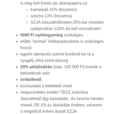
is meg kell fizetni (az állampapírra is)
kamatadó 15% (hozamra)
szocho 13% (hozamra)
SZJA visszatérítéseket 20%-kal növelten
(adójóváírás 120%-át) kell visszafizetni
5000 Ft nyitóegyenleg
szükséges
előbb "normál" értékpapírszámla is szükséges
hozzá
egyéni ütemezés szerint fizethető be rá a
nyugdíj célra szánt összeg
20% adójóváírás
(max. 100 000 Ft) évente a
befizetések után
örökölhető
kockázatait a befektető viseli
megszüntetés esetén TBSZ számlára
átvezethető (így kamatadó-, és szocho mentes
marad, DE (!!!) az átalakítás évében, valamint
a megelőző évben átutalt SZJA