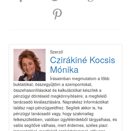
Szerző
Czirákiné Kocsis
Mónika
Írásaimban megmutatom a főbb
buktatókat, összegyűjtöm a szempontokat,
összehasonlításokat és kalkulációkat készítek a
pénzügyi döntéseid megkönnyítésére, a megfelelő
tanácsadó kiválasztására. Naprakész információkat
találsz napi pénzügyeidhez. Segítek akkor is, ha
pénzügyi tanácsadó vagy, hogy szakmailag
felkészültebben, valóban ügyfélérdekből tárgyalhass, és
valós segítővé válhass, mert érdemes, széles piaci
ismeretekkel, megfelelő szakértelemmel, etikusan