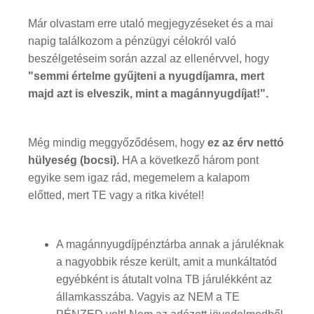
Már olvastam erre utaló megjegyzéseket és a mai
napig találkozom a pénzügyi célokról való
beszélgetéseim során azzal az ellenérvvel, hogy
"semmi értelme gyűjteni a nyugdíjamra, mert
majd azt is elveszik, mint a magánnyugdíjat!".
Még mindig meggyőződésem, hogy
ez az érv nettó
hülyeség (bocsi).
HA a következő három pont
egyike sem igaz rád, megemelem a kalapom
előtted, mert TE vagy a ritka kivétel!
A magánnyugdíjpénztárba annak a járuléknak
a nagyobbik része került, amit a munkáltatód
egyébként is átutalt volna TB járulékként az
államkasszába. Vagyis az NEM a TE