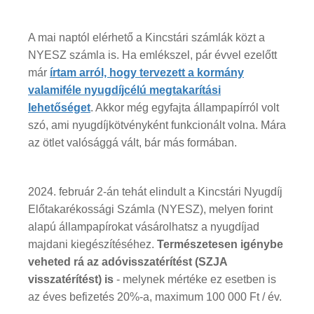
A mai naptól elérhető a Kincstári számlák közt a
NYESZ számla is. Ha emlékszel, pár évvel ezelőtt
már
írtam arról, hogy tervezett a kormány
valamiféle nyugdíjcélú megtakarítási
lehetőséget
. Akkor még egyfajta állampapírról volt
szó, ami nyugdíjkötvényként funkcionált volna. Mára
az ötlet valósággá vált, bár más formában.
2024. február 2-án tehát elindult a Kincstári Nyugdíj
Előtakarékossági Számla (NYESZ), melyen forint
alapú állampapírokat vásárolhatsz a nyugdíjad
majdani kiegészítéséhez.
Természetesen igénybe
veheted rá az adóvisszatérítést (SZJA
visszatérítést) is
- melynek mértéke ez esetben is
az éves befizetés 20%-a, maximum 100 000 Ft / év.