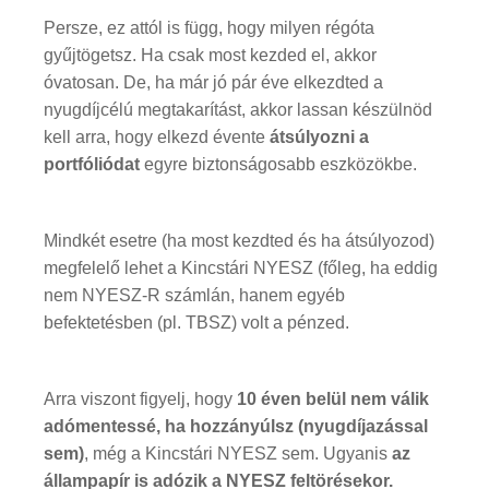
Persze, ez attól is függ, hogy milyen régóta
gyűjtögetsz. Ha csak most kezded el, akkor
óvatosan. De, ha már jó pár éve elkezdted a
nyugdíjcélú megtakarítást, akkor lassan készülnöd
kell arra, hogy elkezd évente
átsúlyozni a
portfóliódat
egyre biztonságosabb eszközökbe.
Mindkét esetre (ha most kezdted és ha átsúlyozod)
megfelelő lehet a Kincstári NYESZ (főleg, ha eddig
nem NYESZ-R számlán, hanem egyéb
befektetésben (pl. TBSZ) volt a pénzed.
Arra viszont figyelj, hogy
10 éven belül nem válik
adómentessé, ha hozzányúlsz (nyugdíjazással
sem)
, még a Kincstári NYESZ sem. Ugyanis
az
állampapír is adózik a NYESZ feltörésekor.