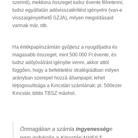
szerinti), mekkora összeget tudsz évente félretenni,
tudsz egyáltalán adóvisszatérítést igényelni (van-e
visszaigényelhető SZJA), milyen megoldásaid
vannak már, stb.
Ha értékpapírszámlán gyűjtesz a nyugdíjadra és
magasabb összeget, mint 500 000 Ft évente, és
tudsz adójóváírást igénybe venni, akkor attól
függően, hogy a befektetési stratégiádban milyen
arányban szerepel hozzá állampapír, lehet
létjogosultsága a Kincstári számlának: pl. 500ezer
Kincstár, többi TBSZ máshol.
Önmagában a számla
ingyenesség
e
nem indokolja a Kincstári NYESZ