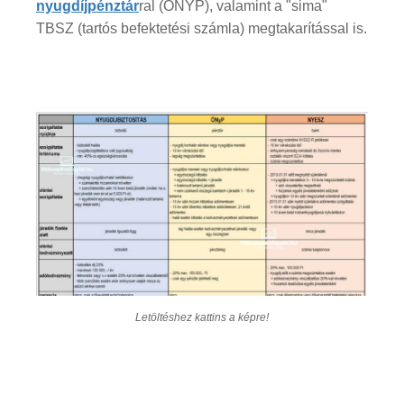
nyugdíjpénztár
ral (ÖNYP), valamint a "sima"
TBSZ (tartós befektetési számla) megtakarítással is.
Letöltéshez kattins a képre!