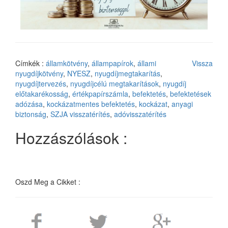
Címkék :
államkötvény
,
állampapírok
,
állami
Vissza
nyugdíjkötvény
,
NYESZ
,
nyugdíjmegtakarítás
,
nyugdíjtervezés
,
nyugdíjcélú megtakarítások
,
nyugdíj
előtakarékosság
,
értékpapírszámla
,
befektetés
,
befektetések
adózása
,
kockázatmentes befektetés
,
kockázat
,
anyagi
biztonság
,
SZJA visszatérítés
,
adóvisszatérítés
Hozzászólások :
Oszd Meg a Cikket :