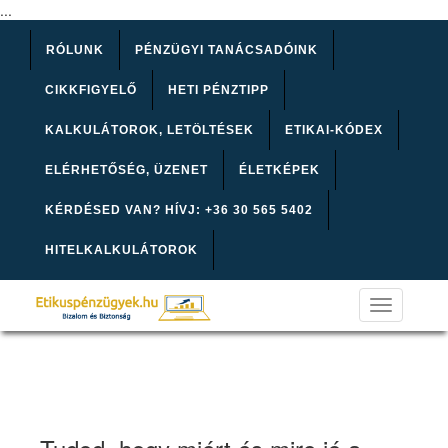
...
RÓLUNK
PÉNZÜGYI TANÁCSADÓINK
CIKKFIGYELŐ
HETI PÉNZTIPP
KALKULÁTOROK, LETÖLTÉSEK
ETIKAI-KÓDEX
ELÉRHETŐSÉG, ÜZENET
ÉLETKÉPEK
KÉRDÉSED VAN? HÍVJ: +36 30 565 5402
HITELKALKULÁTOROK
Toggle
navigation