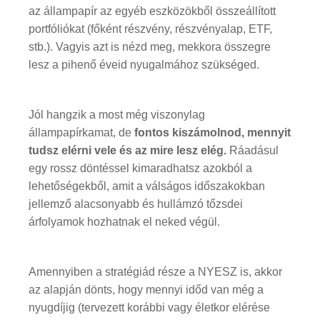
az állampapír az egyéb eszközökből összeállított
portfóliókat (főként részvény, részvényalap, ETF,
stb.). Vagyis azt is nézd meg, mekkora összegre
lesz a pihenő éveid nyugalmához szükséged.
Jól hangzik a most még viszonylag
állampapírkamat, de
fontos kiszámolnod, mennyit
tudsz elérni vele és az mire lesz elég.
Ráadásul
egy rossz döntéssel kimaradhatsz azokból a
lehetőségekből, amit a válságos időszakokban
jellemző alacsonyabb és hullámzó tőzsdei
árfolyamok hozhatnak el neked végül.
Amennyiben a stratégiád része a NYESZ is, akkor
az alapján dönts, hogy mennyi időd van még a
nyugdíjig (tervezett korábbi vagy életkor elérése