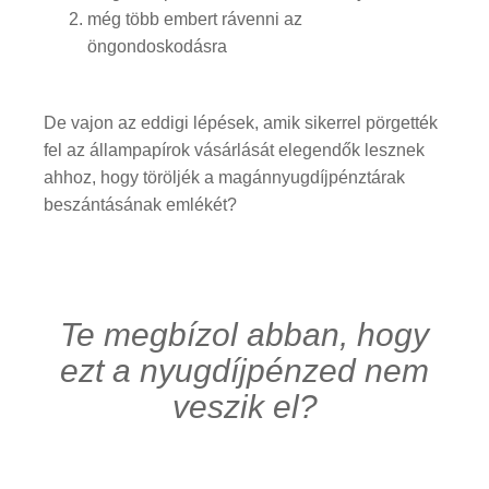
még több embert rávenni az
öngondoskodásra
De vajon az eddigi lépések, amik sikerrel pörgették
fel az állampapírok vásárlását elegendők lesznek
ahhoz, hogy töröljék a magánnyugdíjpénztárak
beszántásának emlékét?
Te megbízol abban, hogy
ezt a nyugdíjpénzed nem
veszik el?