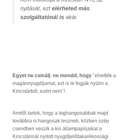
nyitását, ezt
elérheted más
szolgáltatónál is
akár.
Egyet ne csinálj: ne mondd, hogy
"elvették a
magánnyugdíjamat, ezt is le fogják nyúlni a
Kincstárból, ezért nem"!
Amitől tartok, hogy a leghangosabbak majd
továbbra is hangosak lesznek, közben szép
csendben veszik a kis állampapírjaikat a
Kincstárinál nyitott nyugdíjelőtakarékossági