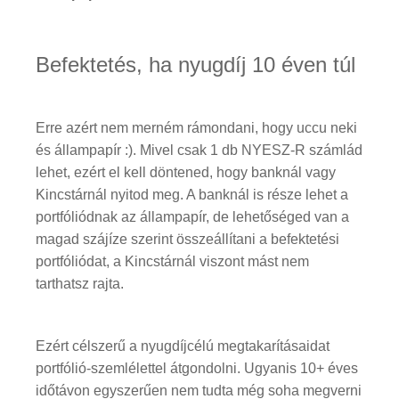
Befektetés, ha nyugdíj 10 éven túl
Erre azért nem merném rámondani, hogy uccu neki
és állampapír :). Mivel csak 1 db NYESZ-R számlád
lehet, ezért el kell döntened, hogy banknál vagy
Kincstárnál nyitod meg. A banknál is része lehet a
portfóliódnak az állampapír, de lehetőséged van a
magad szájíze szerint összeállítani a befektetési
portfóliódat, a Kincstárnál viszont mást nem
tarthatsz rajta.
Ezért célszerű a nyugdíjcélú megtakarításaidat
portfólió-szemlélettel átgondolni. Ugyanis 10+ éves
időtávon egyszerűen nem tudta még soha megverni