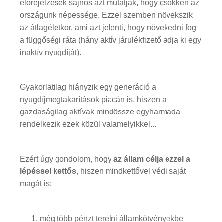
előrejelzések sajnos azt mutatják, hogy csökken az
országunk népessége. Ezzel szemben növekszik
az átlagéletkor, ami azt jelenti, hogy növekedni fog
a függőségi ráta (hány aktív járulékfizető adja ki egy
inaktív nyugdíját).
Gyakorlatilag hiányzik egy generáció a
nyugdíjmegtakarítások piacán is, hiszen a
gazdaságilag aktívak mindössze egyharmada
rendelkezik ezek közül valamelyikkel...
Ezért úgy gondolom, hogy
az állam célja ezzel a
lépéssel kettős
, hiszen mindkettővel védi saját
magát is:
még több pénzt terelni államkötvényekbe