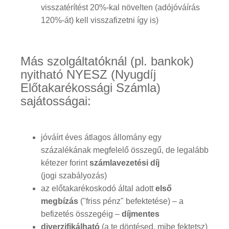
visszatérítést 20%-kal növelten (adójóváírás
120%-át) kell visszafizetni így is)
Más szolgáltatóknál (pl. bankok)
nyitható NYESZ (Nyugdíj
Előtakarékossági Számla)
sajátosságai:
jóváírt éves átlagos állomány egy
százalékának megfelelő összegű, de legalább
kétezer forint
számlavezetési díj
(jogi szabályozás)
az előtakarékoskodó által adott
első
megbízás
("friss pénz" befektetése) – a
befizetés összegéig –
díjmentes
diverzifikálható
(a te döntésed, mibe fektetsz)