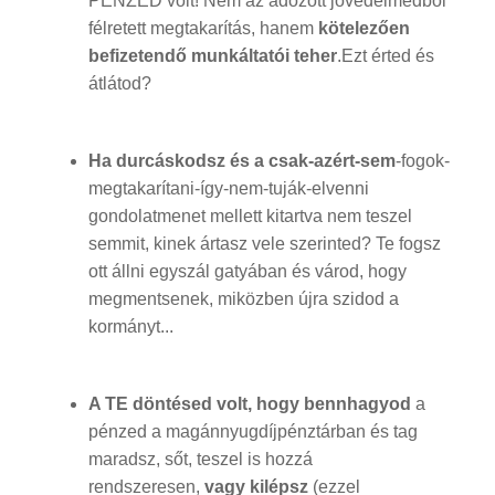
PÉNZED volt! Nem az adózott jövedelmedből
félretett megtakarítás, hanem
kötelezően
befizetendő munkáltatói teher
.Ezt érted és
átlátod?
Ha durcáskodsz és a csak-azért-sem
-fogok-
megtakarítani-így-nem-tuják-elvenni
gondolatmenet mellett kitartva nem teszel
semmit, kinek ártasz vele szerinted? Te fogsz
ott állni egyszál gatyában és várod, hogy
megmentsenek, miközben újra szidod a
kormányt...
A TE döntésed volt, hogy bennhagyod
a
pénzed a magánnyugdíjpénztárban és tag
maradsz, sőt, teszel is hozzá
rendszeresen,
vagy kilépsz
(ezzel