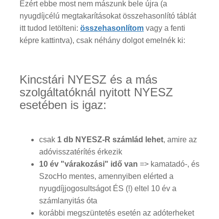
Ezért ebbe most nem mászunk bele újra (a
nyugdíjcélú megtakarításokat összehasonlító táblát
itt tudod letölteni:
összehasonlítom
vagy a fenti
képre kattintva), csak néhány dolgot emelnék ki:
Kincstári NYESZ és a más
szolgáltatóknál nyitott NYESZ
esetében is igaz:
csak
1 db NYESZ-R számlád lehet
, amire az
adóvisszatérítés érkezik
10 év "várakozási" idő van
=> kamatadó-, és
SzocHo mentes, amennyiben elérted a
nyugdíjjogosultságot ÉS (!) eltel 10 év a
számlanyitás óta
korábbi megszüntetés esetén az adóterheket