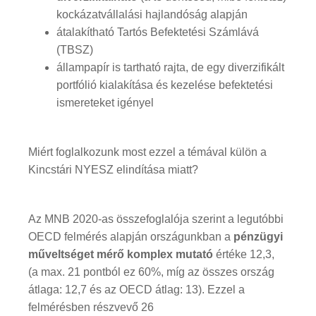
kockázatvállalási hajlandóság alapján
átalakítható Tartós Befektetési Számlává
(TBSZ)
állampapír is tartható rajta, de egy diverzifikált
portfólió kialakítása és kezelése befektetési
ismereteket igényel
Miért foglalkozunk most ezzel a témával külön a
Kincstári NYESZ elindítása miatt?
Az MNB 2020-as összefoglalója szerint a legutóbbi
OECD felmérés alapján országunkban a
pénzügyi
műveltséget mérő komplex mutató
értéke 12,3,
(a max. 21 pontból ez 60%, míg az összes ország
átlaga: 12,7 és az OECD átlag: 13). Ezzel a
felmérésben részvevő 26