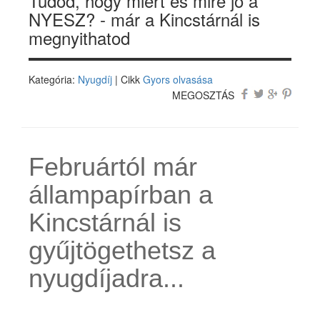
Tudod, hogy miért és mire jó a
NYESZ? - már a Kincstárnál is
megnyithatod
Kategória:
Nyugdíj
| Cikk
Gyors olvasása
MEGOSZTÁS
Februártól már
állampapírban a
Kincstárnál is
gyűjtögethetsz a
nyugdíjadra...