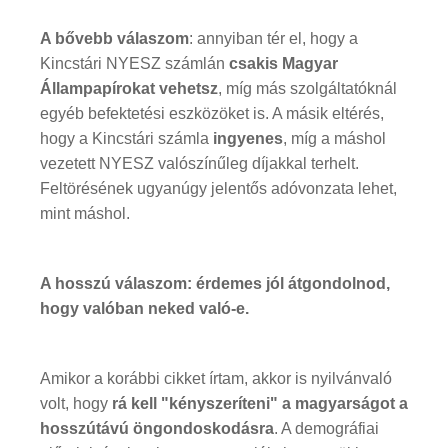
A bővebb válaszom
: annyiban tér el, hogy a
Kincstári NYESZ számlán
csakis Magyar
Állampapírokat vehetsz
, míg más szolgáltatóknál
egyéb befektetési eszközöket is. A másik eltérés,
hogy a Kincstári számla
ingyenes
, míg a máshol
vezetett NYESZ valószínűleg díjakkal terhelt.
Feltörésének ugyanúgy jelentős adóvonzata lehet,
mint máshol.
A hosszú válaszom: érdemes jól átgondolnod,
hogy valóban neked való-e.
Amikor a korábbi cikket írtam, akkor is nyilvánvaló
volt, hogy
rá kell "kényszeríteni" a magyarságot a
hosszútávú öngondoskodásra
. A demográfiai