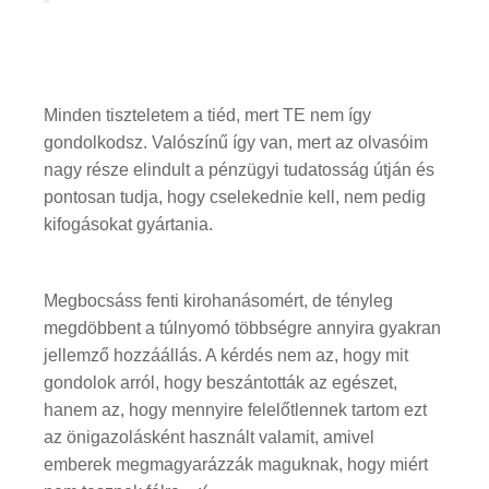
Minden tiszteletem a tiéd, mert TE nem így
gondolkodsz. Valószínű így van, mert az olvasóim
nagy része elindult a pénzügyi tudatosság útján és
pontosan tudja, hogy cselekednie kell, nem pedig
kifogásokat gyártania.
Megbocsáss fenti kirohanásomért, de tényleg
megdöbbent a túlnyomó többségre annyira gyakran
jellemző hozzáállás. A kérdés nem az, hogy mit
gondolok arról, hogy beszántották az egészet,
hanem az, hogy mennyire felelőtlennek tartom ezt
az önigazolásként használt valamit, amivel
emberek megmagyarázzák maguknak, hogy miért