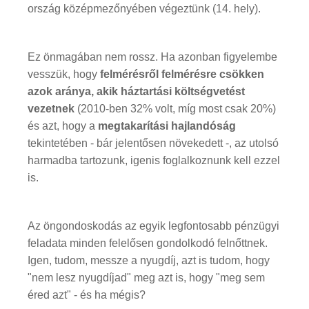
ország középmezőnyében végeztünk (14. hely).
Ez önmagában nem rossz. Ha azonban figyelembe
vesszük, hogy
felmérésről felmérésre csökken
azok aránya, akik háztartási költségvetést
vezetnek
(2010-ben 32% volt, míg most csak 20%)
és azt, hogy a
megtakarítási hajlandóság
tekintetében - bár jelentősen növekedett -, az utolsó
harmadba tartozunk, igenis foglalkoznunk kell ezzel
is.
Az öngondoskodás az egyik legfontosabb pénzügyi
feladata minden felelősen gondolkodó felnőttnek.
Igen, tudom, messze a nyugdíj, azt is tudom, hogy
"nem lesz nyugdíjad" meg azt is, hogy "meg sem
éred azt" - és ha mégis?