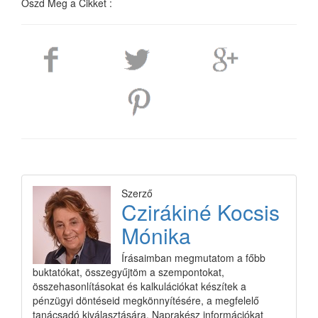
Oszd Meg a Cikket :
Szerző
Czirákiné Kocsis
Mónika
Írásaimban megmutatom a főbb
buktatókat, összegyűjtöm a szempontokat,
összehasonlításokat és kalkulációkat készítek a
pénzügyi döntéseid megkönnyítésére, a megfelelő
tanácsadó kiválasztására. Naprakész információkat