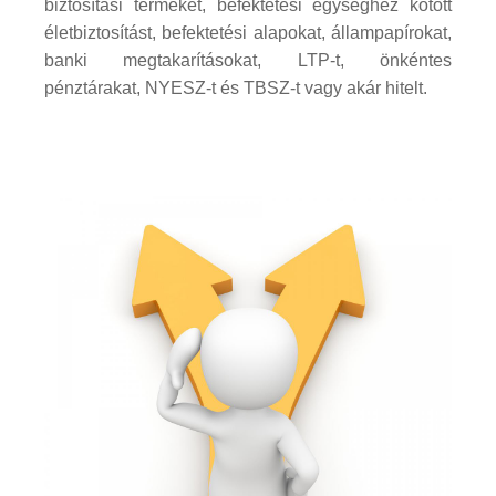
biztosítási terméket, befektetési egységhez kötött
életbiztosítást, befektetési alapokat, állampapírokat,
banki megtakarításokat, LTP-t, önkéntes
pénztárakat, NYESZ-t és TBSZ-t vagy akár hitelt.