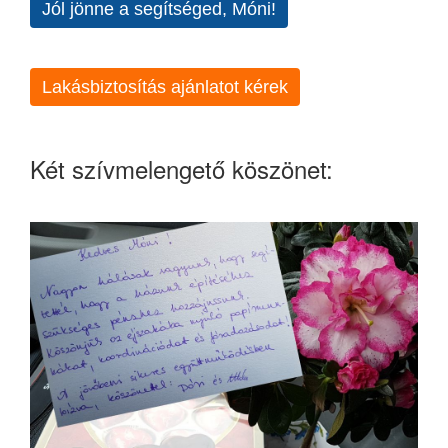
Jól jönne a segítséged, Móni!
Lakásbiztosítás ajánlatot kérek
Két szívmelengető köszönet: