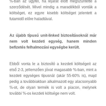
%-ban az ügyfél, ha lejárat előtt megszüntette a
szerződését. Mivel mindig a maradékból vonták a
költséget, ez egyre kisebb költséget jelentett a
futamidő előre haladtával.
Az újabb típusú unit-linked biztosításoknál már
nem volt kezdeti egység, hanem minden
befizetés felhalmozási egységbe került.
Ebből vonta le a biztosító a kezdeti költségeit az
első 2-3, jellemzően jóval magasabb %-ban, mint a
kezdeti egységes típusnál (akár 55-60% is), majd
pedig a továbbiakban alkalmazott egy alacsonyabb
%-ot, de olyan termék is volt a piacon, melynek
további %-os kezdeti költsége nem volt.