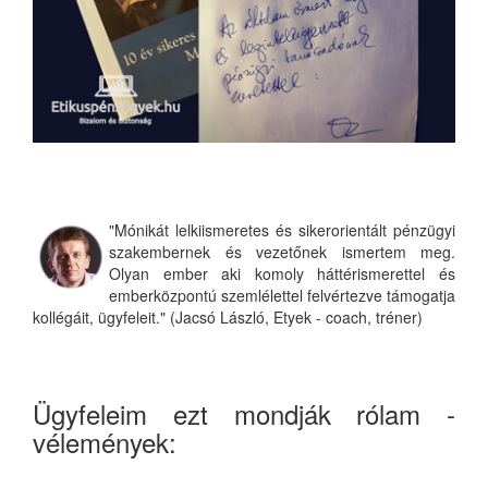
"Mónikát lelkiismeretes és sikerorientált pénzügyi
szakembernek és vezetőnek ismertem meg.
Olyan ember aki komoly háttérismerettel és
emberközpontú szemlélettel felvértezve támogatja
kollégáit, ügyfeleit." (Jacsó László, Etyek - coach, tréner)
Ügyfeleim ezt mondják rólam -
vélemények: