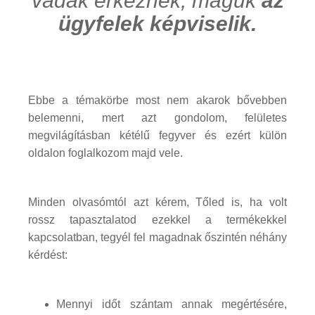
vádak érkeznek, maguk
az
ügyfelek képviselik.
Ebbe a témakörbe most nem akarok bővebben
belemenni, mert azt gondolom, felületes
megvilágításban kétélű fegyver és ezért külön
oldalon foglalkozom majd vele.
Minden olvasómtól azt kérem, Tőled is, ha volt
rossz tapasztalatod ezekkel a termékekkel
kapcsolatban, tegyél fel magadnak őszintén néhány
kérdést:
Mennyi időt szántam annak megértésére,