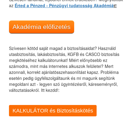
az
Érted a Pénzed - Pénzügyi tudatosság Akadémiá
t!
Akadémia előfizetés
Szívesen kötöd saját magad a biztosításaidat? Használd
utasbiztosítás, lakásbiztosítás, KGFB és CASCO biztosítás
megkötéséhez kalkulátorunkat! Miért előnyösebb ez
számodra, mint más internetes alkuszok felületei? Mert
azonnali, korrekt ajánlatösszehasonlítást kapsz. Probléma
esetén pedig ügyfélszolgáltaunk és mi magunk segítünk
megoldani azt - legyen szó ügyintézésről, káreseményről,
változtatásokról. Itt kezdd!:
KALKULÁTOR és Biztosításkötés