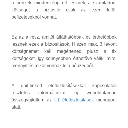
a pénzek mindenképp ott lesznek a számládon,
költséget a biztosító csak az ezen felüli
befizetésekből vonhat.
Ez az a rész, amitől átláthatóbbak és érthetőbbek
lesznek ezek a biztosítások. Hiszen max. 3 levont
költségnemet kell megértened plusz a fix
költségeket. Így könnyebben érthetővé válik, mire,
mennyit és mikor vonnak le a pénzedből.
A unit-linked életbiztosításokkal kapcsolatos
részletes információkat új weboldalamon
összegyűjtöttem az
UL életbiztosítások
menüpont
alatt.