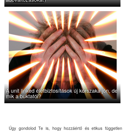
A unit linked életbiztosítások új korszaka jön, de
mik a buktatói?
Úgy gondolod Te is, hogy hozzáértő és etikus független