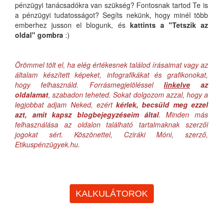
pénzügyi tanácsadókra van szükség? Fontosnak tartod Te is
a pénzügyi tudatosságot? Segíts nekünk, hogy minél több
emberhez jusson el blogunk, és
kattints a "Tetszik az
oldal" gombra
:)
Örömmel tölt el, ha elég értékesnek találod írásaimat vagy az
általam készített képeket, infografikákat és grafikonokat,
hogy felhasználd. Forrásmegjelöléssel
linkelve
az
oldalamat
, szabadon teheted. Sokat dolgozom azzal, hogy a
legjobbat adjam Neked, ezért
kérlek, becsüld meg ezzel
azt, amit kapsz blogbejegyzéseim által
. Minden más
felhasználása az oldalon található tartalmaknak szerzői
jogokat sért. Köszönettel, Cziráki Móni, szerző,
Etikuspénzügyek.hu.
KALKULÁTOROK