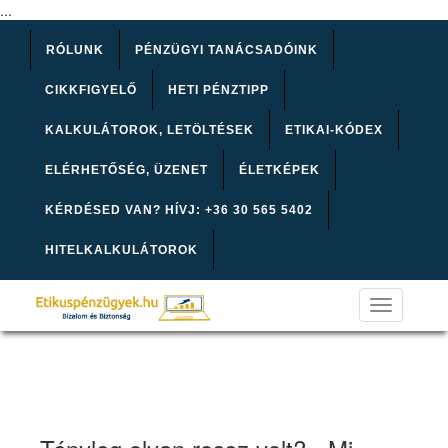
...
RÓLUNK
PÉNZÜGYI TANÁCSADÓINK
CIKKFIGYELŐ
HETI PÉNZTIPP
KALKULÁTOROK, LETÖLTÉSEK
ETIKAI-KÓDEX
ELÉRHETŐSÉG, ÜZENET
ÉLETKÉPEK
KÉRDÉSED VAN? HÍVJ: +36 30 565 5402
HITELKALKULÁTOROK
Toggle
navigation