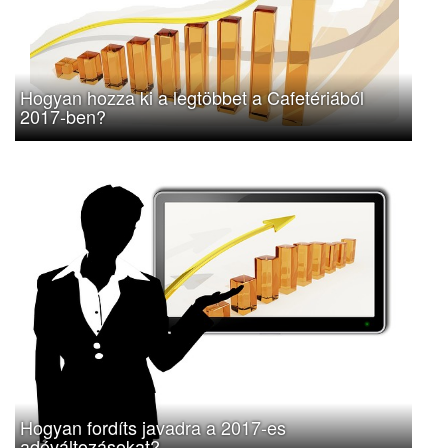
Hogyan hozza ki a legtöbbet a Cafetériából
2017-ben?
Hogyan fordíts javadra a 2017-es
adóváltozásokat?