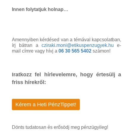
Innen folytatjuk holnap…
Amennyiben kérdésed van a témával kapcsolatban,
írj bátran a
cziraki.moni@etikuspenzugyek.hu
e-
mail címre vagy hívj a
06 30 565 5402
számon!
Iratkozz fel hírlevelemre, hogy értesülj a
friss hírekről:
Kérem a Heti PénzTippet!
Dönts tudatosan és erősödj meg pénzügyileg!