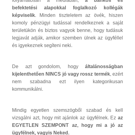
folyamatosan a médiában,
a bankos és
befektetési alapokkal foglalkozó kollégák
képviselik
. Minden tiszteletem az övék, hiszen
komoly pénzügyi tudással rendelkeznek a saját
területükön és biztos vagyok benne, hogy tudásuk
legjavát adják, amikor szemben ülnek az ügyféllel
és igyekeznek segíteni neki.
De azt gondolom, hogy
általánosságban
kijelenthetően NINCS jó vagy rossz termék
, ezért
nem szabadna ezt ilyen kategorikusan
kommunikálni.
Mindig egyetlen szemszögből szabad és kell
vizsgálni azt, hogy mit ajánlok az ügyfélnek. Ez
az
EGYETLEN SZEMPONT az, hogy mi a jó az
ügyfélnek, vagyis Neked.