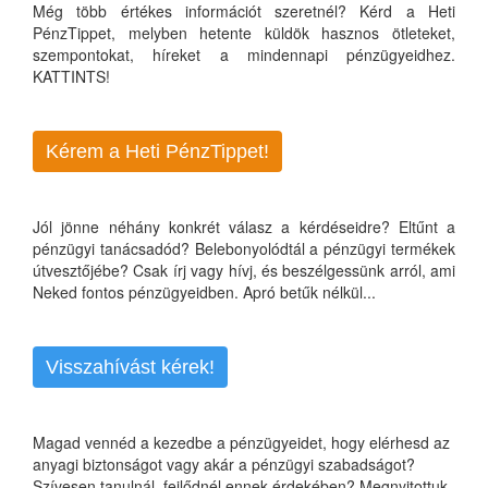
Még több értékes információt szeretnél? Kérd a Heti
PénzTippet, melyben hetente küldök hasznos ötleteket,
szempontokat, híreket a mindennapi pénzügyeidhez.
KATTINTS!
Kérem a Heti PénzTippet!
Jól jönne néhány konkrét válasz a kérdéseidre? Eltűnt a
pénzügyi tanácsadód? Belebonyolódtál a pénzügyi termékek
útvesztőjébe? Csak írj vagy hívj, és beszélgessünk arról, ami
Neked fontos pénzügyeidben. Apró betűk nélkül...
Visszahívást kérek!
Magad vennéd a kezedbe a pénzügyeidet, hogy elérhesd az
anyagi biztonságot vagy akár a pénzügyi szabadságot?
Szívesen tanulnál, fejlődnél ennek érdekében? Megnyitottuk