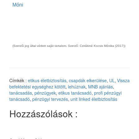
Móni
(Szerzői jog által védett saját tartalom. Szerző: Czirákiné Kocsis Mónika (2017))
Címkék :
etikus életbiztosítás
,
csapdák elkerülése
,
UL
,
Vissza
befektetési egységhez kötött
,
lehúznak
,
MNB ajánlás
,
tanácsadás
,
pénzügyek
,
etikus tanácsadó
,
profi pénzügyi
tanácsadó
,
pénzügyi tervezés
,
unit linked életbiztosítás
Hozzászólások :