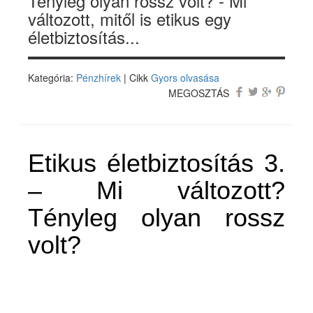
Tényleg olyan rossz volt? - Mi
változott, mitől is etikus egy
életbiztosítás...
Kategória:
Pénzhírek
| Cikk
Gyors olvasása
MEGOSZTÁS
Etikus életbiztosítás 3.
– Mi változott?
Tényleg olyan rossz
volt?