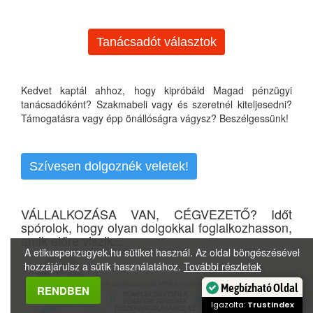
Tanácsadót választok
Kedvet kaptál ahhoz, hogy kipróbáld Magad pénzügyi
tanácsadóként? Szakmabeli vagy és szeretnél kiteljesedni?
Támogatásra vagy épp önállóságra vágysz? Beszélgessünk!
Szívesen dolgoznék veletek!
VÁLLALKOZÁSA VAN, CÉGVEZETŐ? Időt
spórolok, hogy olyan dolgokkal foglalkozhasson,
amik előre viszik...
A etikuspenzugyek.hu sütiket használ. Az oldal böngészésével
hozzájárulsz a sütik használatához.
További részletek
Megbízható Oldal
RENDBEN
Igazolta:
Trustindex