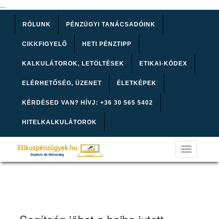
...
RÓLUNK
PÉNZÜGYI TANÁCSADÓINK
CIKKFIGYELŐ
HETI PÉNZTIPP
KALKULÁTOROK, LETÖLTÉSEK
ETIKAI-KÓDEX
ELÉRHETŐSÉG, ÜZENET
ÉLETKÉPEK
KÉRDÉSED VAN? HÍVJ: +36 30 565 5402
HITELKALKULÁTOROK
Toggle
navigation