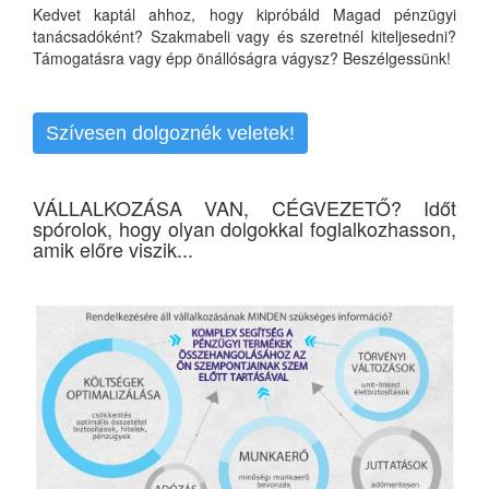
Kedvet kaptál ahhoz, hogy kipróbáld Magad pénzügyi
tanácsadóként? Szakmabeli vagy és szeretnél kiteljesedni?
Támogatásra vagy épp önállóságra vágysz? Beszélgessünk!
Szívesen dolgoznék veletek!
VÁLLALKOZÁSA VAN, CÉGVEZETŐ? Időt
spórolok, hogy olyan dolgokkal foglalkozhasson,
amik előre viszik...