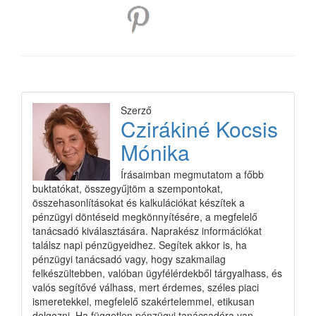
Szerző
Czirákiné Kocsis
Mónika
Írásaimban megmutatom a főbb
buktatókat, összegyűjtöm a szempontokat,
összehasonlításokat és kalkulációkat készítek a
pénzügyi döntéseid megkönnyítésére, a megfelelő
tanácsadó kiválasztására. Naprakész információkat
találsz napi pénzügyeidhez. Segítek akkor is, ha
pénzügyi tanácsadó vagy, hogy szakmailag
felkészültebben, valóban ügyfélérdekből tárgyalhass, és
valós segítővé válhass, mert érdemes, széles piaci
ismeretekkel, megfelelő szakértelemmel, etikusan
dolgozni. Ha független pénzügyi tanácsadóra van