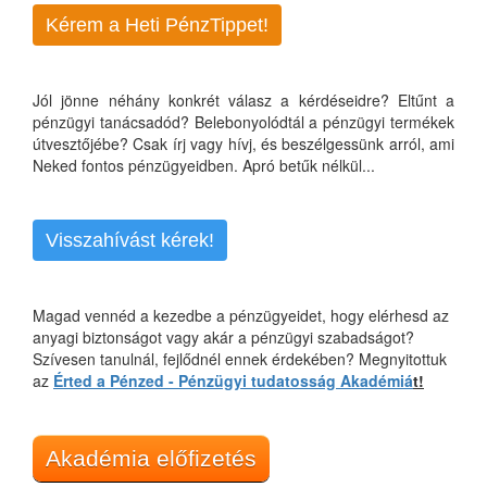
Kérem a Heti PénzTippet!
Jól jönne néhány konkrét válasz a kérdéseidre? Eltűnt a
pénzügyi tanácsadód? Belebonyolódtál a pénzügyi termékek
útvesztőjébe? Csak írj vagy hívj, és beszélgessünk arról, ami
Neked fontos pénzügyeidben. Apró betűk nélkül...
Visszahívást kérek!
Magad vennéd a kezedbe a pénzügyeidet, hogy elérhesd az
anyagi biztonságot vagy akár a pénzügyi szabadságot?
Szívesen tanulnál, fejlődnél ennek érdekében? Megnyitottuk
az
Érted a Pénzed - Pénzügyi tudatosság Akadémiá
t!
Akadémia előfizetés