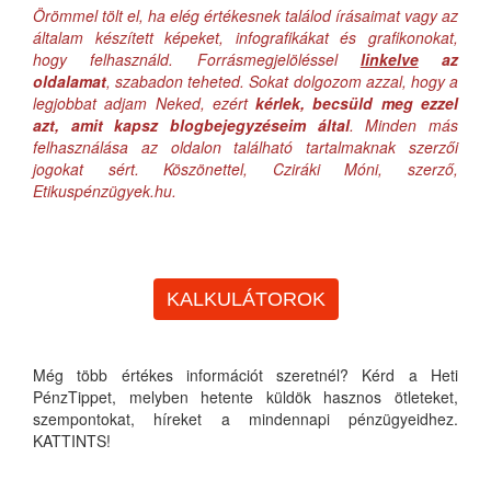
Örömmel tölt el, ha elég értékesnek találod írásaimat vagy az
általam készített képeket, infografikákat és grafikonokat,
hogy felhasználd. Forrásmegjelöléssel
linkelve
az
oldalamat
, szabadon teheted. Sokat dolgozom azzal, hogy a
legjobbat adjam Neked, ezért
kérlek, becsüld meg ezzel
azt, amit kapsz blogbejegyzéseim által
. Minden más
felhasználása az oldalon található tartalmaknak szerzői
jogokat sért. Köszönettel, Cziráki Móni, szerző,
Etikuspénzügyek.hu.
KALKULÁTOROK
Még több értékes információt szeretnél? Kérd a Heti
PénzTippet, melyben hetente küldök hasznos ötleteket,
szempontokat, híreket a mindennapi pénzügyeidhez.
KATTINTS!