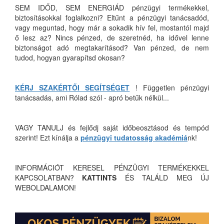
SEM IDŐD, SEM ENERGIÁD pénzügyi termékekkel,
biztosításokkal foglalkozni? Eltűnt a pénzügyi tanácsadód,
vagy meguntad, hogy már a sokadik hív fel, mostantól majd
ő lesz az? Nincs pénzed, de szeretnéd, ha idővel lenne
biztonságot adó megtakarításod? Van pénzed, de nem
tudod, hogyan gyarapítsd okosan?
KÉRJ SZAKÉRTŐI SEGÍTSÉGET
! Független pénzügyi
tanácsadás, ami Rólad szól - apró betűk nélkül...
VAGY TANULJ és fejlődj saját időbeosztásod és tempód
szerint! Ezt kínálja a
pénzügyi tudatosság akadémiá
nk!
INFORMÁCIÓT KERESEL PÉNZÜGYI TERMÉKEKKEL
KAPCSOLATBAN?
KATTINTS
ÉS TALÁLD MEG ÚJ
WEBOLDALAMON!