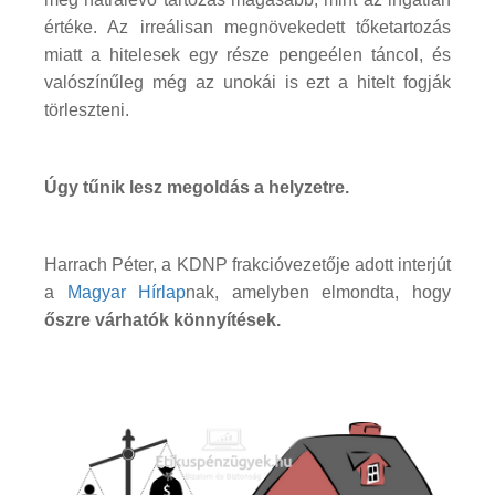
értéke. Az irreálisan megnövekedett tőketartozás
miatt a hitelesek egy része pengeélen táncol, és
valószínűleg még az unokái is ezt a hitelt fogják
törleszteni.
Úgy tűnik lesz megoldás a helyzetre.
Harrach Péter, a KDNP frakcióvezetője adott interjút
a
Magyar Hírlap
nak, amelyben elmondta, hogy
őszre várhatók könnyítések.