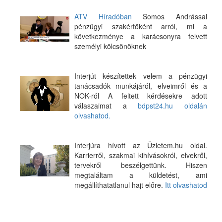
ATV Híradóban
Somos Andrással
pénzügyi szakértőként arról, mi a
következménye a karácsonyra felvett
személyi kölcsönöknek
Interjút készítettek velem a pénzügyi
tanácsadók munkájáról, elveimről és a
NOK-ról A feltett kérdésekre adott
válaszaimat a
bdpst24.hu oldalán
olvashatod.
Interjúra hívott az Üzletem.hu oldal.
Karrierről, szakmai kihívásokról, elvekről,
tervekről beszélgettünk. Hiszen
megtaláltam a küldetést, ami
megállíthatatlanul hajt előre.
Itt olvashatod