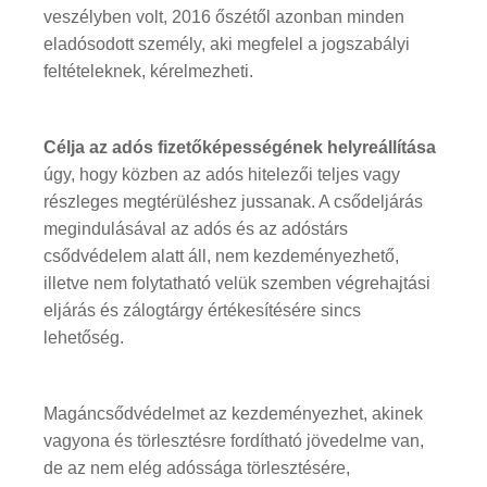
veszélyben volt, 2016 őszétől azonban minden
eladósodott személy, aki megfelel a jogszabályi
feltételeknek, kérelmezheti.
Célja az adós fizetőképességének helyreállítása
úgy, hogy közben az adós hitelezői teljes vagy
részleges megtérüléshez jussanak. A csődeljárás
megindulásával az adós és az adóstárs
csődvédelem alatt áll, nem kezdeményezhető,
illetve nem folytatható velük szemben végrehajtási
eljárás és zálogtárgy értékesítésére sincs
lehetőség.
Magáncsődvédelmet az kezdeményezhet, akinek
vagyona és törlesztésre fordítható jövedelme van,
de az nem elég adóssága törlesztésére,