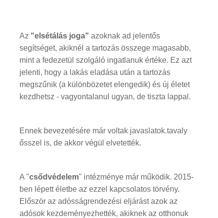
Az
"elsétálás joga"
azoknak ad jelentős
segítséget, akiknél a tartozás összege magasabb,
mint a fedezetül szolgáló ingatlanuk értéke. Ez azt
jelenti, hogy a lakás eladása után a tartozás
megszűnik (a különbözetet elengedik) és új életet
kezdhetsz - vagyontalanul ugyan, de tiszta lappal.
Ennek bevezetésére már voltak javaslatok.tavaly
ősszel is, de akkor végül elvetették.
A "
csődvédelem
" intézménye már működik. 2015-
ben lépett életbe az ezzel kapcsolatos törvény.
Először az adósságrendezési eljárást azok az
adósok kezdeményezhették, akiknek az otthonuk