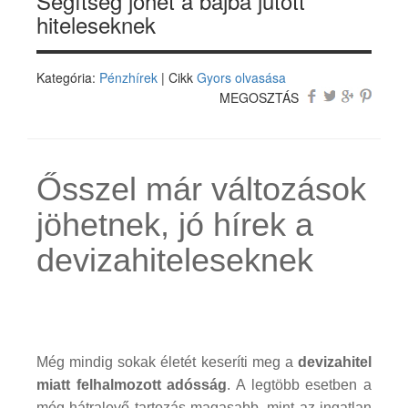
Segítség jöhet a bajba jutott
hiteleseknek
Kategória:
Pénzhírek
| Cikk
Gyors olvasása
MEGOSZTÁS
Ősszel már változások
jöhetnek, jó hírek a
devizahiteleseknek
Még mindig sokak életét keseríti meg a
devizahitel
miatt felhalmozott adósság
. A legtöbb esetben a
még hátralevő tartozás magasabb, mint az ingatlan