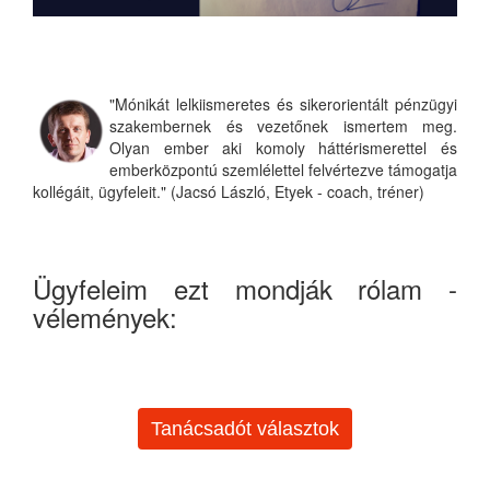
"Mónikát lelkiismeretes és sikerorientált pénzügyi
szakembernek és vezetőnek ismertem meg.
Olyan ember aki komoly háttérismerettel és
emberközpontú szemlélettel felvértezve támogatja
kollégáit, ügyfeleit." (Jacsó László, Etyek - coach, tréner)
Ügyfeleim ezt mondják rólam -
vélemények:
Tanácsadót választok