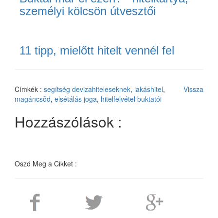
személyi kölcsön útvesztői
11 tipp, mielőtt hitelt vennél fel
Címkék :
segítség devizahiteleseknek
,
lakáshitel
,
Vissza
magáncsőd
,
elsétálás joga
,
hitelfelvétel buktatói
Hozzászólások :
Oszd Meg a Cikket :