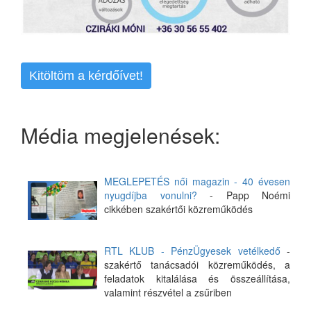
Kitöltöm a kérdőívet!
Média megjelenések:
MEGLEPETÉS női magazin - 40 évesen
nyugdíjba vonulni?
- Papp Noémi
cikkében szakértői közreműködés
RTL KLUB - PénzÜgyesek vetélkedő
-
szakértő tanácsadói közreműködés, a
feladatok kitalálása és összeállítása,
valamint részvétel a zsűriben