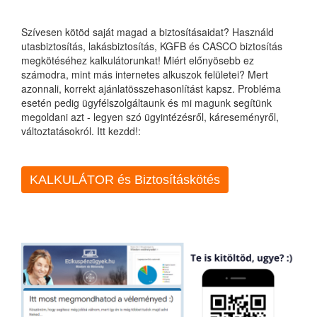
Szívesen kötöd saját magad a biztosításaidat? Használd
utasbiztosítás, lakásbiztosítás, KGFB és CASCO biztosítás
megkötéséhez kalkulátorunkat! Miért előnyösebb ez
számodra, mint más internetes alkuszok felületei? Mert
azonnali, korrekt ajánlatösszehasonlítást kapsz. Probléma
esetén pedig ügyfélszolgáltaunk és mi magunk segítünk
megoldani azt - legyen szó ügyintézésről, káreseményről,
változtatásokról. Itt kezdd!:
KALKULÁTOR és Biztosításkötés