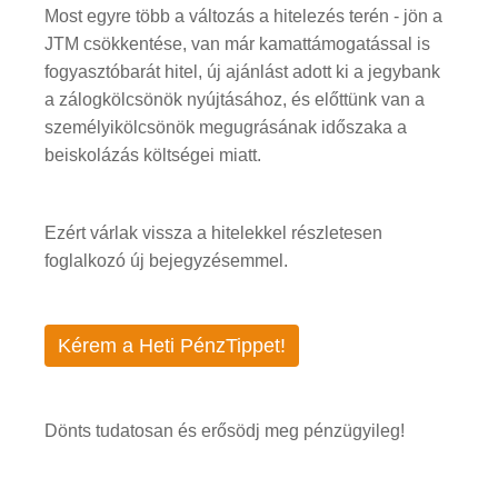
Most egyre több a változás a hitelezés terén - jön a
JTM csökkentése, van már kamattámogatással is
fogyasztóbarát hitel, új ajánlást adott ki a jegybank
a zálogkölcsönök nyújtásához, és előttünk van a
személyikölcsönök megugrásának időszaka a
beiskolázás költségei miatt.
Ezért várlak vissza a hitelekkel részletesen
foglalkozó új bejegyzésemmel.
Kérem a Heti PénzTippet!
Dönts tudatosan és erősödj meg pénzügyileg!