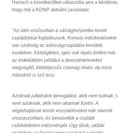
Harrach a következőket válaszolta arra a kérdésre,
hogy mik a KDNP aktuális javaslatai:
"Az idén elsősorban a válsághelyzetbe került
családokkal foglalkozunk. Komoly intézkedésekre
van szükség az adósságcsapdába kerültek
esetében. Kétségtelen, igen sok lépés történt már
az érdekükben például a devizahiteleseket
megsegítő, többlépcsős csomag révén, de most
másokról is szó lesz.
Azoknak juttatnánk támogatást, akik nem tudnak, s
nem azoknak, akik nem akarnak fizetni. A
végrehajtások körüli visszaéléseket már sikerült
visszaszorítani, és bevezettük a családi
csődvédelem intézményét. Úgy tűnik, utóbbi
esetében az ősszel végre sor kerül a régóta