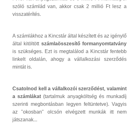
szóló számlád van, akkor csak 2 millió Ft lesz a
visszatérítés.
A számlákhoz a Kincstár által készített és az igénylő
által kitöltött
számlaösszesítő formanyomtatvány
is szükséges. Ezt is megtalálod a Kincstár fentebb
linkelt oldalán, ahogy a vállalkozási szerződés
mintát is.
Csatolnod kell a vállalkozói szerződést, valamint
a számlákat
(tartalmuk anyagköltség és munkadíj
szerinti megbontásban legyen feltüntetve). Vagyis
az "okosban" olcsón elvégzett munkák itt nem
játszanak...