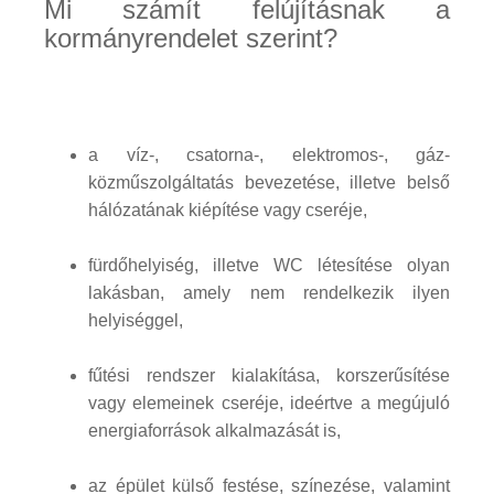
Mi számít felújításnak a
kormányrendelet szerint?
a víz-, csatorna-, elektromos-, gáz-
közműszolgáltatás bevezetése, illetve belső
hálózatának kiépítése vagy cseréje,
fürdőhelyiség, illetve WC létesítése olyan
lakásban, amely nem rendelkezik ilyen
helyiséggel,
fűtési rendszer kialakítása, korszerűsítése
vagy elemeinek cseréje, ideértve a megújuló
energiaforrások alkalmazását is,
az épület külső festése, színezése, valamint