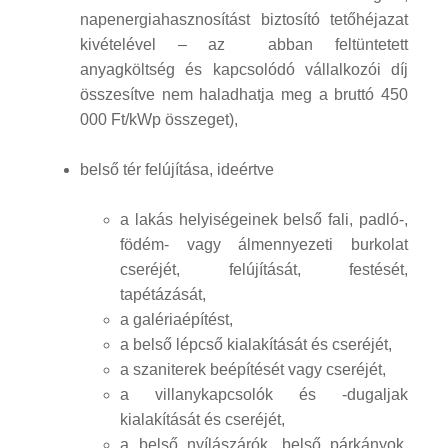
napenergiahasznosítást biztosító tetőhéjazat
kivételével – az abban feltüntetett
anyagköltség és kapcsolódó vállalkozói díj
összesítve nem haladhatja meg a bruttó 450
000 Ft/kWp összeget),
belső tér felújítása, ideértve
a lakás helyiségeinek belső fali, padló-,
födém- vagy álmennyezeti burkolat
cseréjét, felújítását, festését,
tapétázását,
a galériaépítést,
a belső lépcső kialakítását és cseréjét,
a szaniterek beépítését vagy cseréjét,
a villanykapcsolók és -dugaljak
kialakítását és cseréjét,
a belső nyílászárók, belső párkányok,