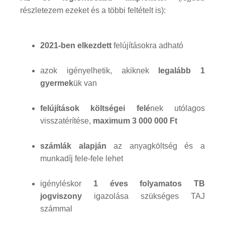
részletezem ezeket és a többi feltételt is):
2021-ben elkezdett
felújításokra adható
azok igényelhetik, akiknek
legalább 1
gyermek
ük van
felújítások költségei felé
nek utólagos
visszatérítése,
maximum 3 000 000 Ft
számlák alapján
az anyagköltség és a
munkadíj fele-fele lehet
igényléskor
1 éves folyamatos TB
jogviszony
igazolása szükséges TAJ
számmal