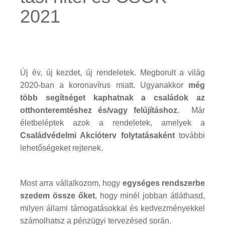
2021
Új év, új kezdet, új rendeletek. Megborult a világ
2020-ban a koronavírus miatt. Ugyanakkor
még
több segítséget kaphatnak a családok az
otthonteremtéshez és/vagy felújításhoz
. Már
életbeléptek azok a rendeletek, amelyek a
Családvédelmi Akcióterv folytatásaként
további
lehetőségeket rejtenek.
Most arra vállalkozom, hogy
egységes rendszerbe
szedem össze őket
, hogy minél jobban átláthasd,
milyen állami támogatásokkal és kedvezményekkel
számolhatsz a pénzügyi tervezésed során.