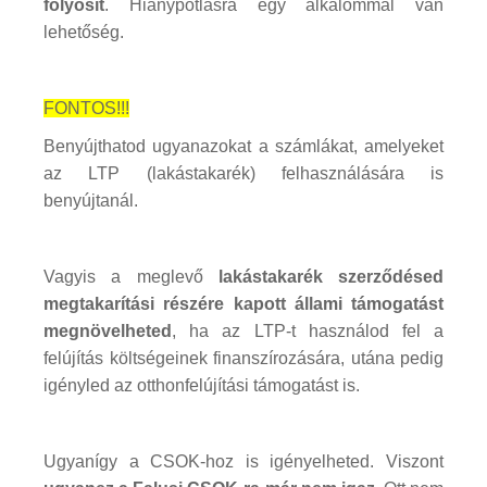
folyósít
. Hiánypótlásra egy alkalommal van
lehetőség.
FONTOS!!!
Benyújthatod ugyanazokat a számlákat, amelyeket
az LTP (lakástakarék) felhasználására is
benyújtanál.
Vagyis a meglevő
lakástakarék szerződésed
megtakarítási részére kapott állami támogatást
megnövelheted
, ha az LTP-t használod fel a
felújítás költségeinek finanszírozására, utána pedig
igényled az otthonfelújítási támogatást is.
Ugyanígy a CSOK-hoz is igényelheted. Viszont