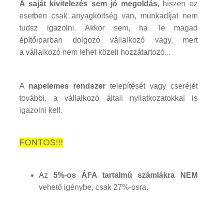
A saját kivitelezés sem jó megoldás
, hiszen ez
esetben csak anyagköltség van, munkadíjat nem
tudsz igazolni. Akkor sem, ha Te magad
építőiparban dolgozó vállalkozó vagy, mert
a vállalkozó nem lehet közeli hozzátartozó...
A
napelemes rendszer
telepítését vagy cseréjét
további, a vállalkozó általi nyilatkozatokkal is
igazolni kell.
FONTOS!!!
Az
5%-os ÁFA tartalmú számlákra NEM
vehető igénybe, csak 27%-osra.