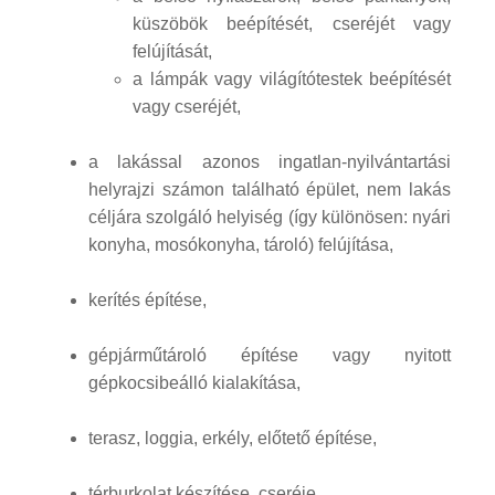
küszöbök beépítését, cseréjét vagy
felújítását,
a lámpák vagy világítótestek beépítését
vagy cseréjét,
a lakással azonos ingatlan-nyilvántartási
helyrajzi számon található épület, nem lakás
céljára szolgáló helyiség (így különösen: nyári
konyha, mosókonyha, tároló) felújítása,
kerítés építése,
gépjárműtároló építése vagy nyitott
gépkocsibeálló kialakítása,
terasz, loggia, erkély, előtető építése,
térburkolat készítése, cseréje,