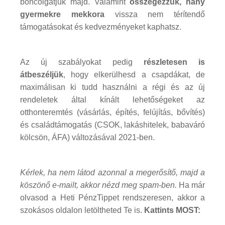
boncolgatjuk majd. Valamint
összegezzük, hány
gyermekre mekkora
vissza nem térítendő
támogatásokat és kedvezményeket kaphatsz.
Az új szabályokat pedig
részletesen is
átbeszéljük
, hogy elkerülhesd a csapdákat, de
maximálisan ki tudd használni a régi és az új
rendeletek által kínált lehetőségeket az
otthonteremtés (vásárlás, építés, felújítás, bővítés)
és családtámogatás (CSOK, lakáshitelek, babaváró
kölcsön, ÁFA) változásával 2021-ben.
Kérlek, ha nem látod azonnal a megerősítő, majd a
köszönő e-mailt, akkor nézd meg spam-ben.
Ha már
olvasod a Heti PénzTippet rendszeresen, akkor a
szokásos oldalon letöltheted Te is.
Kattints MOST: