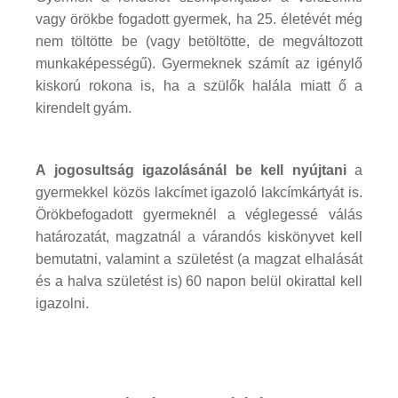
vagy örökbe fogadott gyermek, ha 25. életévét még
nem töltötte be (vagy betöltötte, de megváltozott
munkaképességű). Gyermeknek számít az igénylő
kiskorú rokona is, ha a szülők halála miatt ő a
kirendelt gyám.
A jogosultság igazolásánál be kell nyújtani
a
gyermekkel közös lakcímet igazoló lakcímkártyát is.
Örökbefogadott gyermeknél a véglegessé válás
határozatát, magzatnál a várandós kiskönyvet kell
bemutatni, valamint a születést (a magzat elhalását
és a halva születést is) 60 napon belül okirattal kell
igazolni.