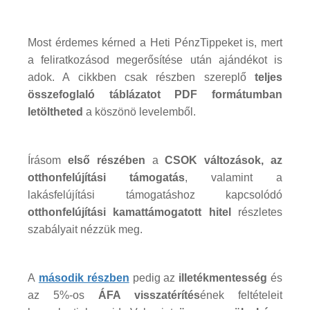
Most érdemes kérned a Heti PénzTippeket is, mert
a feliratkozásod megerősítése után ajándékot is
adok. A cikkben csak részben szereplő
teljes
összefoglaló táblázatot PDF formátumban
letöltheted
a köszönö levelemből.
Írásom
első részében
a
CSOK változások, az
otthonfelújítási támogatás
, valamint a
lakásfelújítási támogatáshoz kapcsolódó
otthonfelújítási kamattámogatott hitel
részletes
szabályait nézzük meg.
A
második részben
pedig az
illetékmentesség
és
az 5%-os
ÁFA visszatérítés
ének feltételeit