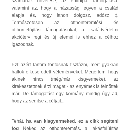
számának növelése, az építőipar támogatása,
valamint az, hogy a házasság legyen a család
alapja és, hogy itthon dolgozz, adózz :).
Természetesen az otthonteremtési és
otthonfelújítási támogatásokat, a családvédelmi
akcióterv régi és új elemei is ehhez a célhoz
igazodnak.
Ezt azért tartom fontosnak tisztázni, mert gyakran
hallok elkeseredett véleményeket. Megértem, hogy
akinek nincs (még/már kisgyermeke), az
kirekesztettnek érzi magát - az enyémek is felnőttek
már. De támogatást egy kormány mindig úgy ad,
hogy az segítse a céljait...
Tehát,
ha van kisgyermeked, ez a cikk segíteni
fog
Neked az otthonteremtés, a lakásfelújítás