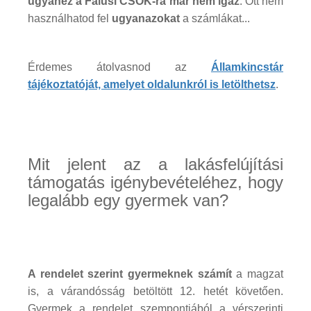
ugyanez a Falusi CSOK-ra már nem igaz
. Ott nem
használhatod fel
ugyanazokat
a számlákat...
Érdemes átolvasnod az
Államkincstár
tájékoztatóját, amelyet oldalunkról is letölthetsz
.
Mit jelent az a lakásfelújítási
támogatás igénybevételéhez, hogy
legalább egy gyermek van?
A rendelet szerint gyermeknek számít
a magzat
is, a várandósság betöltött 12. hetét követően.
Gyermek a rendelet szempontjából a vérszerinti