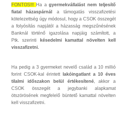
FONTOS!!!
Ha a
gyermekvállalást nem teljesítő
fiatal házaspárnál
a támogatás visszafizetési
kötelezettség úgy módosul, hogy a CSOK összegét
a folyósítás napjától a házasság megszűnésének
Banknál történő igazolása napjáig számított, a
Ptk. szerinti
késedelmi kamattal növelten kell
visszafizetni.
Ha pedig a 3 gyermeket nevelő család a 10 millió
forint CSOK-kal érintett
lakóingatlant a 10 éves
tilalmi időszakon belül értékesítené
, akkor a
CSOK összegét a jegybanki alapkamat
ötszörösének megfelelő büntető kamattal növelten
kell visszafizetni.