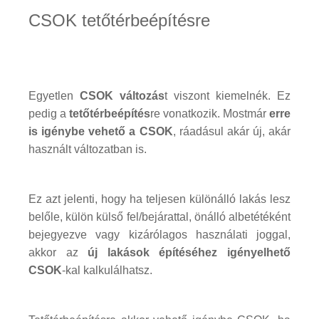
CSOK tetőtérbeépítésre
Egyetlen
CSOK változás
t viszont kiemelnék. Ez
pedig a
tetőtérbeépítés
re vonatkozik. Mostmár
erre
is igénybe vehető a CSOK
, ráadásul akár új, akár
használt változatban is.
Ez azt jelenti, hogy ha teljesen különálló lakás lesz
belőle, külön külső fel/bejárattal, önálló albetétéként
bejegyezve vagy kizárólagos használati joggal,
akkor az
új lakások építéséhez igényelhető
CSOK
-kal kalkulálhatsz.