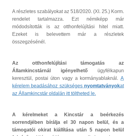
A részletes szabályokat az 518/2020. (XI. 25.) Korm.
rendelet tartalmazza. Ezt némiképp már
módodsították is az otthonfelújítási hitel miatt.
Ezeket is belevettem már a részletek
összegzésénél.
Az otthonfelújítási támogatás az
Államkincstárnál igényelhető
ügyfélkapun
keresztül, postai úton vagy a kormányablaknál.
A
kérelem beadásához szükséges
nyomtatványok
at
az Államkincstár oldalán itt töltheted le.
A kérelmeket a Kincstár a beérkezés
sorrendjében bírálja el 30 napon belül, és a
támogatói okirat kiállítása után 5 napon belül