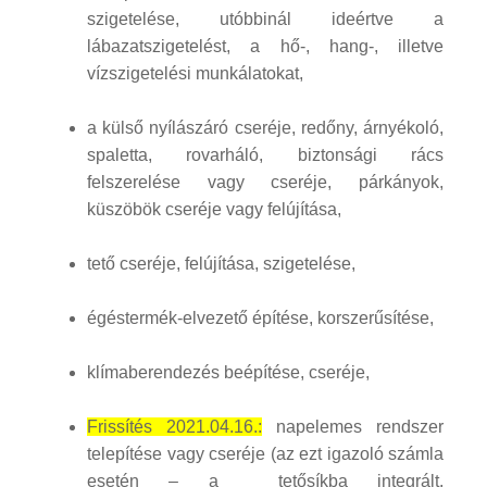
szigetelése, utóbbinál ideértve a
lábazatszigetelést, a hő-, hang-, illetve
vízszigetelési munkálatokat,
a külső nyílászáró cseréje, redőny, árnyékoló,
spaletta, rovarháló, biztonsági rács
felszerelése vagy cseréje, párkányok,
küszöbök cseréje vagy felújítása,
tető cseréje, felújítása, szigetelése,
égéstermék-elvezető építése, korszerűsítése,
klímaberendezés beépítése, cseréje,
Frissítés 2021.04.16.:
napelemes rendszer
telepítése vagy cseréje (az ezt igazoló számla
esetén – a tetősíkba integrált,