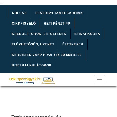
...
RÓLUNK
PÉNZÜGYI TANÁCSADÓINK
CIKKFIGYELŐ
HETI PÉNZTIPP
KALKULÁTOROK, LETÖLTÉSEK
ETIKAI-KÓDEX
ELÉRHETŐSÉG, ÜZENET
ÉLETKÉPEK
KÉRDÉSED VAN? HÍVJ: +36 30 565 5402
HITELKALKULÁTOROK
Toggle
navigation