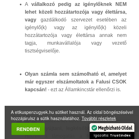
A
vállalkozó pedig az igénylőknek NEM
lehet közeli hozzátartozója vagy élettársa,
vagy
gazdálkodó szervezet esetében az
igénylő(k) vagy az igénylő(k) közeli
hozzátartozója vagy élettársa annak nem
tagja, munkavállalója vagy vezető
tisztségviselője.
Olyan számla sem számolható el, amelyet
már egyszer elszámoltatok a Falusi CSOK
kapcsán!
- ezt az Államkincstár ellenőrzi is.
A etikuspenzugyek.hu sütiket használ. Az oldal böngészésével
A számlákat a felújítás befejezését és a
hozzájárulsz a sütik használatához.
További részletek
számlák kifizetését követően
60 napon belül
Megbízható Oldal
RENDBEN
kell benyújtani, legkésőbb 2022.12.31-ig
.
Igazolta:
Trustindex
Hiszen a támogatás a felújítási munkák