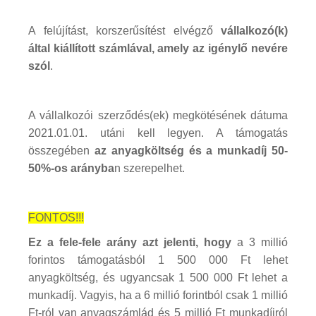
A felújítást, korszerűsítést elvégző
vállalkozó(k)
által kiállított számlával, amely az igénylő nevére
szól
.
A vállalkozói szerződés(ek) megkötésének dátuma
2021.01.01. utáni kell legyen. A támogatás
összegében
az anyagköltség és a munkadíj 50-
50%-os arányba
n szerepelhet.
FONTOS!!!
Ez a fele-fele arány azt jelenti, hogy
a 3 millió
forintos támogatásból 1 500 000 Ft lehet
anyagköltség, és ugyancsak 1 500 000 Ft lehet a
munkadíj. Vagyis, ha a 6 millió forintból csak 1 millió
Ft-ról van anyagszámlád és 5 millió Ft munkadíjról