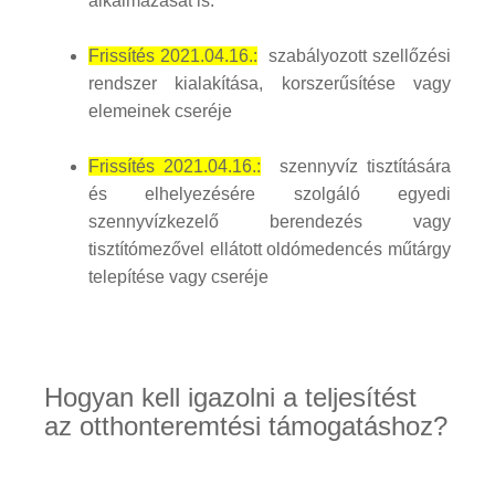
alkalmazását is.
Frissítés 2021.04.16.:
szabályozott szellőzési
rendszer kialakítása, korszerűsítése vagy
elemeinek cseréje
Frissítés 2021.04.16.:
szennyvíz tisztítására
és elhelyezésére szolgáló egyedi
szennyvízkezelő berendezés vagy
tisztítómezővel ellátott oldómedencés műtárgy
telepítése vagy cseréje
Hogyan kell igazolni a teljesítést
az otthonteremtési támogatáshoz?