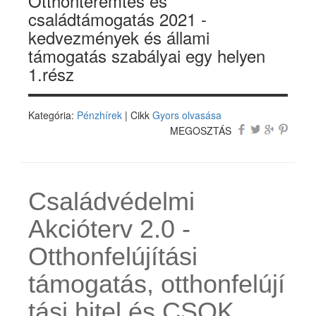
Otthonteremtés és
családtámogatás 2021 -
kedvezmények és állami
támogatás szabályai egy helyen
1.rész
Kategória:
Pénzhírek
| Cikk
Gyors olvasása
MEGOSZTÁS
Családvédelmi
Akcióterv 2.0 -
Otthonfelújítási
támogatás, otthonfelújí
tási hitel és CSOK