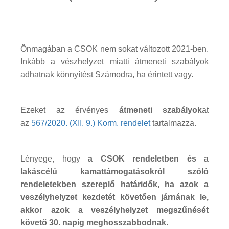
Önmagában a CSOK nem sokat változott 2021-ben.
Inkább a vészhelyzet miatti átmeneti szabályok
adhatnak könnyítést Számodra, ha érintett vagy.
Ezeket az érvényes
átmeneti szabályok
at
az
567/2020. (XII. 9.) Korm. rendelet
tartalmazza.
Lényege, hogy
a CSOK rendeletben és a
lakáscélú kamattámogatásokról szóló
rendeletekben szereplő határidők, ha azok a
veszélyhelyzet kezdetét követően járnának le,
akkor azok a veszélyhelyzet megszűnését
követő 30. napig meghosszabbodnak.