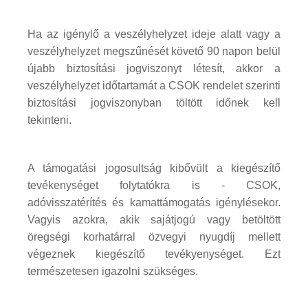
Ha az igénylő a veszélyhelyzet ideje alatt vagy a
veszélyhelyzet megszűnését követő 90 napon belül
újabb biztosítási jogviszonyt létesít, akkor a
veszélyhelyzet időtartamát a CSOK rendelet szerinti
biztosítási jogviszonyban töltött időnek kell
tekinteni.
A támogatási jogosultság kibővült a kiegészítő
tevékenységet folytatókra is - CSOK,
adóvisszatérítés és kamattámogatás igénylésekor.
Vagyis azokra, akik sajátjogú vagy betöltött
öregségi korhatárral özvegyi nyugdíj mellett
végeznek kiegészítő tevékyenységet. Ezt
természetesen igazolni szükséges.