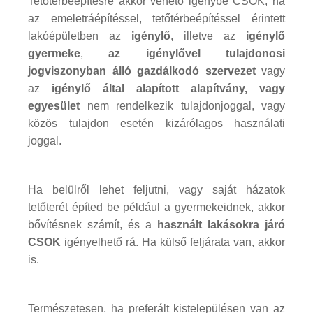
Tetőtérbeépítésre akkor vehető igénybe CSOK, ha
az emeletráépítéssel, tetőtérbeépítéssel érintett
lakóépületben az
igénylő
, illetve az
igénylő
gyermeke
,
az igénylővel tulajdonosi
jogviszonyban álló gazdálkodó szervezet
vagy
az
igénylő által alapított alapítvány, vagy
egyesület
nem rendelkezik tulajdonjoggal, vagy
közös tulajdon esetén kizárólagos használati
joggal.
Ha belülről lehet feljutni, vagy saját házatok
tetőterét építed be például a gyermekeidnek, akkor
bővítésnek számít, és a
használt lakásokra járó
CSOK
igényelhető rá. Ha külső feljárata van, akkor
is.
Természetesen, ha preferált kistelepülésen van az