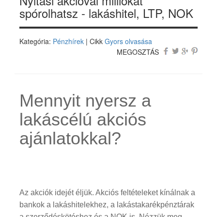
Nyitási akcióval milliókat
spórolhatsz - lakáshitel, LTP, NOK
Kategória:
Pénzhírek
| Cikk
Gyors olvasása
MEGOSZTÁS
Mennyit nyersz a
lakáscélú akciós
ajánlatokkal?
Az akciók idejét éljük. Akciós feltételeket kínálnak a
bankok a lakáshitelekhez, a lakástakarékpénztárak
a szerződéskötéshez és a NOK is. Nézzük meg