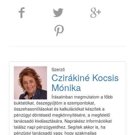
Szerző
Czirákiné Kocsis
Mónika
Írásaimban megmutatom a főbb
buktatókat, összegyűjtöm a szempontokat,
összehasonlításokat és kalkulációkat készítek a
pénzügyi döntéseid megkönnyítésére, a megfelelő
tanácsadó kiválasztására. Naprakész információkat
találsz napi pénzügyeidhez. Segítek akkor is, ha
pénzügyi tanácsadó vagy, hogy szakmailag