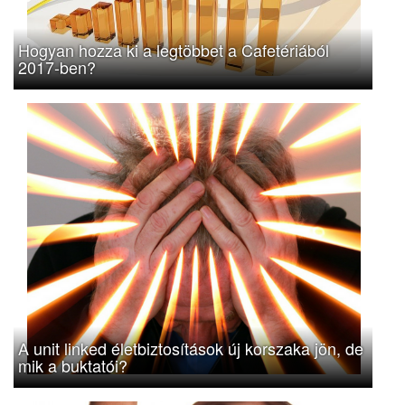
Hogyan hozza ki a legtöbbet a Cafetériából
2017-ben?
A unit linked életbiztosítások új korszaka jön, de
mik a buktatói?