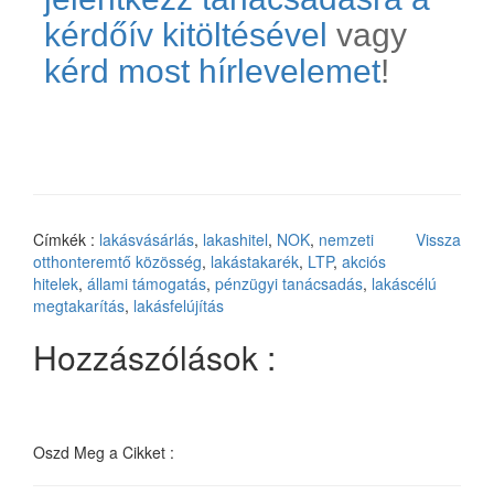
kérdőív kitöltésével
vagy
kérd most hírlevelemet
!
Címkék :
lakásvásárlás
,
lakashitel
,
NOK
,
nemzeti
Vissza
otthonteremtő közösség
,
lakástakarék
,
LTP
,
akciós
hitelek
,
állami támogatás
,
pénzügyi tanácsadás
,
lakáscélú
megtakarítás
,
lakásfelújítás
Hozzászólások :
Oszd Meg a Cikket :