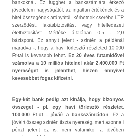
bankoknál. Ez függhet a bankszámlára érkező
jövedelem nagyságától, az ingatlan értékének és a
hitel összegének arányától, kérhetnek cserébe LTP
szerződést, lakásbiztosítást vagy hitelfedezeti
életbiztosítást. Mértéke általában 0,5 - 2,0
bázispont. Ez annyit jelent - szintén a példánál
maradva -, hogy a havi törlesztő részleted 10.000
Ft-tal is kevesebb lehet.
Ez 20 éves futamidővel
számolva a 10 milliós hitelnél akár 2.400.000 Ft
nyereséget is jelenthet, hiszen ennyivel
kevesebbet fogsz kifizetni.
Egy-két bank pedig azt kínálja, hogy bizonyos
összeget - pl. egy havi törlesztő részletet,
100.000 Ft-ot - jóváír a bankszámládon.
Ez a
jóváírt összeg szintén tiszta nyereség, mert azonnali
pénzt jelent ez is, nem valamikor a jövőben