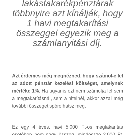
lakástakarékpénztárak
többnyire azt kínálják, hogy
1 havi megtakarítási
összeggel egyezik meg a
számlanyitási díj.
Azt érdemes még megnézned, hogy számol-e fel
az adott pénztár kezelési költséget, amelynek
mértéke 1%.
Ha ugyanis ezt nem számolja fel sem
a megtakarításnál, sem a hitelnél, akkor azzal még
további összeget spórolhatsz meg.
Ez egy 4 éves, havi 5.000 Ft-os megtakarítás
esetében nem nagy összeg, mindössze 2.000 Ft.