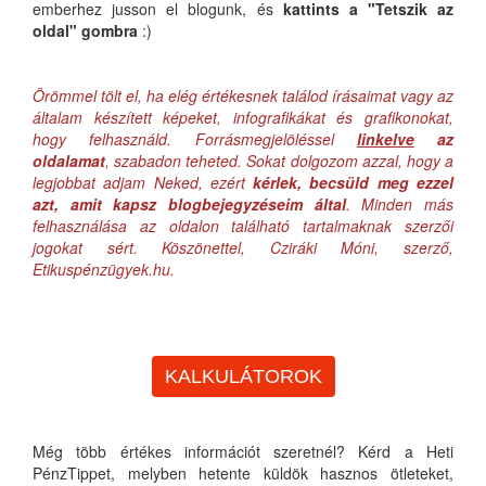
emberhez jusson el blogunk, és
kattints a "Tetszik az
oldal" gombra
:)
Örömmel tölt el, ha elég értékesnek találod írásaimat vagy az
általam készített képeket, infografikákat és grafikonokat,
hogy felhasználd. Forrásmegjelöléssel
linkelve
az
oldalamat
, szabadon teheted. Sokat dolgozom azzal, hogy a
legjobbat adjam Neked, ezért
kérlek, becsüld meg ezzel
azt, amit kapsz blogbejegyzéseim által
. Minden más
felhasználása az oldalon található tartalmaknak szerzői
jogokat sért. Köszönettel, Cziráki Móni, szerző,
Etikuspénzügyek.hu.
KALKULÁTOROK
Még több értékes információt szeretnél? Kérd a Heti
PénzTippet, melyben hetente küldök hasznos ötleteket,