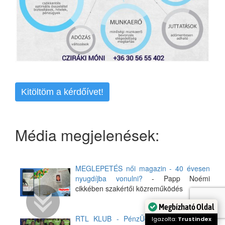
Kitöltöm a kérdőívet!
Média megjelenések:
MEGLEPETÉS női magazin - 40 évesen
nyugdíjba vonulni?
- Papp Noémi
cikkében szakértői közreműködés
Megbízható Oldal
RTL KLUB - PénzÜgyesek vetélkedő
-
Igazolta:
Trustindex