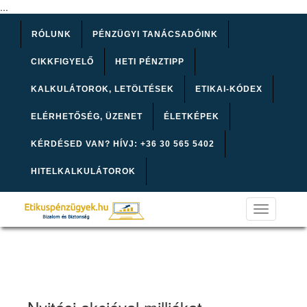
...
RÓLUNK
PÉNZÜGYI TANÁCSADÓINK
CIKKFIGYELŐ
HETI PÉNZTIPP
KALKULÁTOROK, LETÖLTÉSEK
ETIKAI-KÓDEX
ELÉRHETŐSÉG, ÜZENET
ÉLETKÉPEK
KÉRDÉSED VAN? HÍVJ: +36 30 565 5402
HITELKALKULÁTOROK
Toggle
navigation