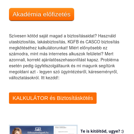
Akadémia előfizetés
Szívesen kötöd saját magad a biztosításaidat? Használd
utasbiztosítás, lakásbiztosítás, KGFB és CASCO biztosítás
megkötéséhez kalkulátorunkat! Miért előnyösebb ez
számodra, mint más internetes alkuszok felületei? Mert
azonnali, korrekt ajánlatösszehasonlítást kapsz. Probléma
esetén pedig ügyfélszolgáltaunk és mi magunk segítünk
megoldani azt - legyen szó ügyintézésről, káreseményről,
változtatásokról. Itt kezdd!:
KALKULÁTOR és Biztosításkötés