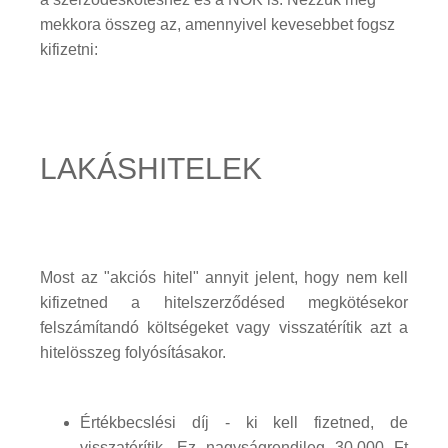
mekkora összeg az, amennyivel kevesebbet fogsz
kifizetni:
LAKÁSHITELEK
Most az "akciós hitel" annyit jelent, hogy nem kell
kifizetned a hitelszerződésed megkötésekor
felszámítandó költségeket vagy visszatérítik azt a
hitelösszeg folyósításakor.
Értékbecslési díj - ki kell fizetned, de
visszatérítik. Ez nagyságrendileg 30.000 Ft