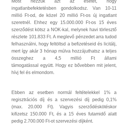
Most nézzük azt az esetet, hogy
ingatlanbefektetésben gondolkodsz. Van 10-11
millió Ft-od, de közel 20 millió Ft-os új ingatlant
szeretnél. Ehhez egy 15.000.000 Ft-os 15 éves
szerződést kötsz a NOK-kal, melynek havi törlesztő
részlete 101.833 Ft. A meglevő pénzedet arra tudod
felhasználni, hogy feltöltsd a befizetéseid és licitálj,
mert így akár 3 hónap múlva hozzájuthatsz a teljes
összeghez a 4,5 millió Ft állami
támogatással együtt. Hogy ez bővebben mit jelent,
hívj fel és elmondom.
Ebben az esetben normál feltételekkel 1% a
regisztrációs díj és a szervezési díj pedig 0,1%
(max. 20.000 Ft). Vagyis szerződéskötéskor
kifizetsz 150.000 Ft, és a 15 éves futamidő alatt
pedig 2.700.000 Ft-ot szervezési díjként.