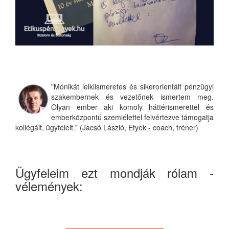
"Mónikát lelkiismeretes és sikerorientált pénzügyi
szakembernek és vezetőnek ismertem meg.
Olyan ember aki komoly háttérismerettel és
emberközpontú szemlélettel felvértezve támogatja
kollégáit, ügyfeleit." (Jacsó László, Etyek - coach, tréner)
Ügyfeleim ezt mondják rólam -
vélemények: