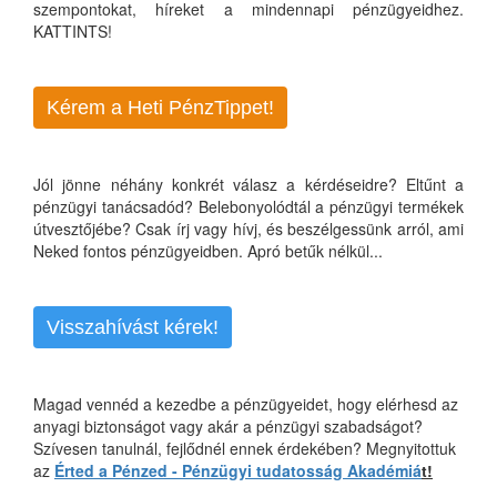
szempontokat, híreket a mindennapi pénzügyeidhez.
KATTINTS!
Kérem a Heti PénzTippet!
Jól jönne néhány konkrét válasz a kérdéseidre? Eltűnt a
pénzügyi tanácsadód? Belebonyolódtál a pénzügyi termékek
útvesztőjébe? Csak írj vagy hívj, és beszélgessünk arról, ami
Neked fontos pénzügyeidben. Apró betűk nélkül...
Visszahívást kérek!
Magad vennéd a kezedbe a pénzügyeidet, hogy elérhesd az
anyagi biztonságot vagy akár a pénzügyi szabadságot?
Szívesen tanulnál, fejlődnél ennek érdekében? Megnyitottuk
az
Érted a Pénzed - Pénzügyi tudatosság Akadémiá
t!