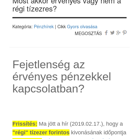
Most akkor érvényes vagy nem a
régi tízezres?
Kategória:
Pénzhírek
| Cikk
Gyors olvasása
MEGOSZTÁS
Fejetlenség az
érvényes pénzekkel
kapcsolatban?
Frissítés:
Ma jött a hír (2019.02.17.), hogy a
"régi" tízezer forintos
kivonásának időpontja