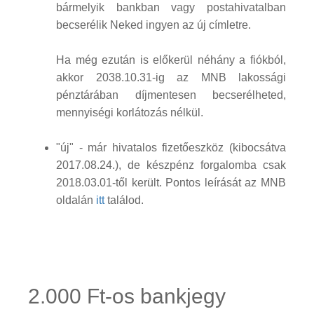
bármelyik bankban vagy postahivatalban
becserélik Neked ingyen az új címletre.
Ha még ezután is előkerül néhány a fiókból,
akkor 2038.10.31-ig az MNB lakossági
pénztárában díjmentesen becserélheted,
mennyiségi korlátozás nélkül.
"új" - már hivatalos fizetőeszköz (kibocsátva
2017.08.24.), de készpénz forgalomba csak
2018.03.01-től került. Pontos leírását az MNB
oldalán
itt
találod.
2.000 Ft-os bankjegy