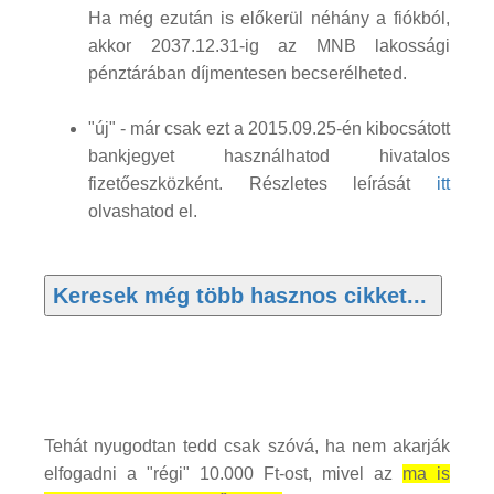
Ha még ezután is előkerül néhány a fiókból,
akkor 2037.12.31-ig az MNB lakossági
pénztárában díjmentesen becserélheted.
"új" - már csak ezt a 2015.09.25-én kibocsátott
bankjegyet használhatod hivatalos
fizetőeszközként. Részletes leírását
itt
olvashatod el.
Tehát nyugodtan tedd csak szóvá, ha nem akarják
elfogadni a "régi" 10.000 Ft-ost, mivel az
ma is