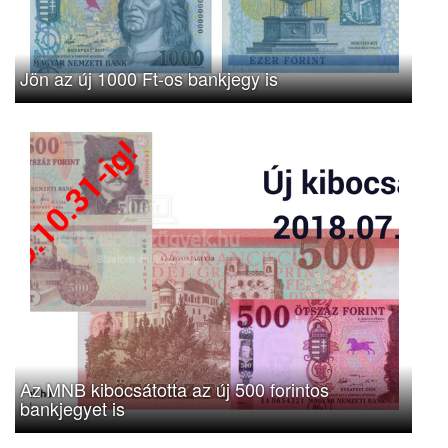
Jön az új 1000 Ft-os bankjegy is
Az MNB kibocsátotta az új 500 forintos
bankjegyet is