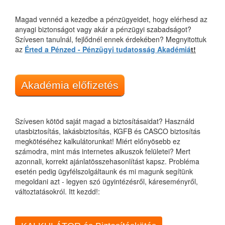
Magad vennéd a kezedbe a pénzügyeidet, hogy elérhesd az
anyagi biztonságot vagy akár a pénzügyi szabadságot?
Szívesen tanulnál, fejlődnél ennek érdekében? Megnyitottuk
az
Érted a Pénzed - Pénzügyi tudatosság Akadémiá
t!
Akadémia előfizetés
Szívesen kötöd saját magad a biztosításaidat? Használd
utasbiztosítás, lakásbiztosítás, KGFB és CASCO biztosítás
megkötéséhez kalkulátorunkat! Miért előnyösebb ez
számodra, mint más internetes alkuszok felületei? Mert
azonnali, korrekt ajánlatösszehasonlítást kapsz. Probléma
esetén pedig ügyfélszolgáltaunk és mi magunk segítünk
megoldani azt - legyen szó ügyintézésről, káreseményről,
változtatásokról. Itt kezdd!: