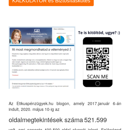
KALKULÁTOR és Biztosításkötés
Az Etikuspénzügyek.hu blogon, amely 2017.január 6-án
indult, 2020. május 10-ig az
oldalmegtekintések száma
521.599
volt, ami naponta 400-500 oldal olvasót jelent. Szükséged