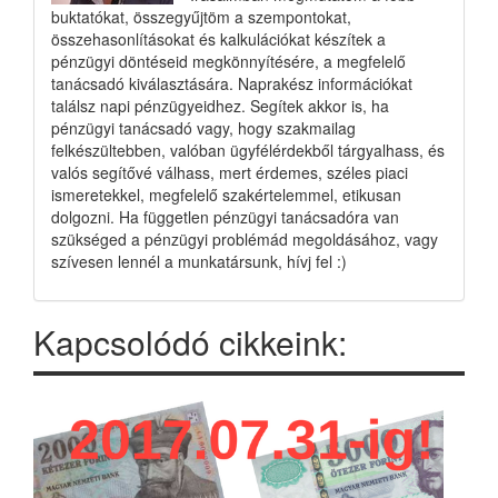
buktatókat, összegyűjtöm a szempontokat,
összehasonlításokat és kalkulációkat készítek a
pénzügyi döntéseid megkönnyítésére, a megfelelő
tanácsadó kiválasztására. Naprakész információkat
találsz napi pénzügyeidhez. Segítek akkor is, ha
pénzügyi tanácsadó vagy, hogy szakmailag
felkészültebben, valóban ügyfélérdekből tárgyalhass, és
valós segítővé válhass, mert érdemes, széles piaci
ismeretekkel, megfelelő szakértelemmel, etikusan
dolgozni. Ha független pénzügyi tanácsadóra van
szükséged a pénzügyi problémád megoldásához, vagy
szívesen lennél a munkatársunk, hívj fel :)
Kapcsolódó cikkeink: