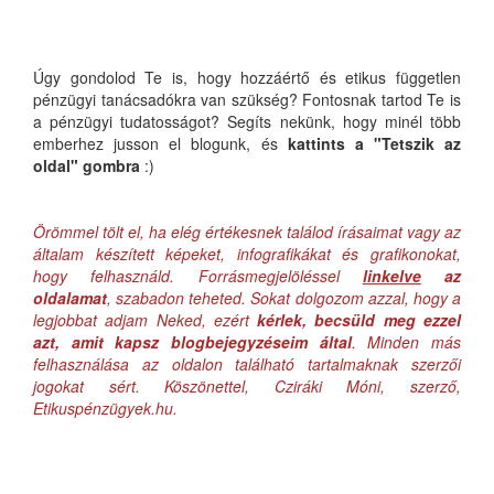
Úgy gondolod Te is, hogy hozzáértő és etikus független
pénzügyi tanácsadókra van szükség? Fontosnak tartod Te is
a pénzügyi tudatosságot? Segíts nekünk, hogy minél több
emberhez jusson el blogunk, és
kattints a "Tetszik az
oldal" gombra
:)
Örömmel tölt el, ha elég értékesnek találod írásaimat vagy az
általam készített képeket, infografikákat és grafikonokat,
hogy felhasználd. Forrásmegjelöléssel
linkelve
az
oldalamat
, szabadon teheted. Sokat dolgozom azzal, hogy a
legjobbat adjam Neked, ezért
kérlek, becsüld meg ezzel
azt, amit kapsz blogbejegyzéseim által
. Minden más
felhasználása az oldalon található tartalmaknak szerzői
jogokat sért. Köszönettel, Cziráki Móni, szerző,
Etikuspénzügyek.hu.