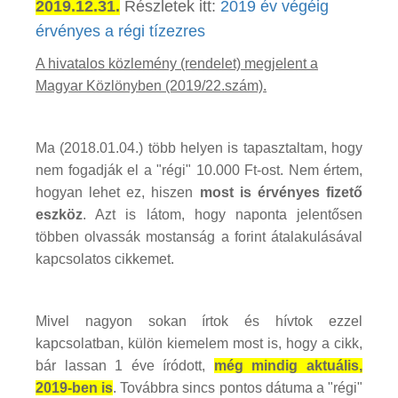
2019.12.31.
Részletek itt:
2019 év végéig
érvényes a régi tízezres
A hivatalos közlemény (rendelet) megjelent a
Magyar Közlönyben (2019/22.szám).
Ma (2018.01.04.) több helyen is tapasztaltam, hogy
nem fogadják el a "régi" 10.000 Ft-ost. Nem értem,
hogyan lehet ez, hiszen
most is érvényes fizető
eszköz
. Azt is látom, hogy naponta jelentősen
többen olvassák mostanság a forint átalakulásával
kapcsolatos cikkemet.
Mivel nagyon sokan írtok és hívtok ezzel
kapcsolatban, külön kiemelem most is, hogy a cikk,
bár lassan 1 éve íródott,
még mindig aktuális,
2019-ben is
. Továbbra sincs pontos dátuma a "régi"