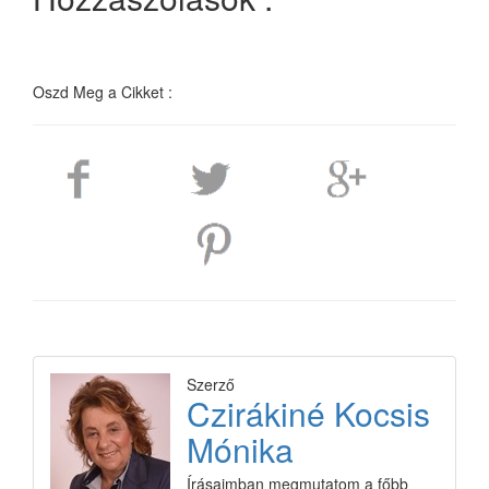
Oszd Meg a Cikket :
Szerző
Czirákiné Kocsis
Mónika
Írásaimban megmutatom a főbb