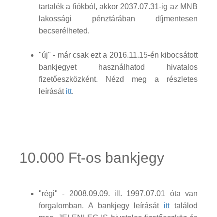
tartalék a fiókból, akkor 2037.07.31-ig az MNB
lakossági pénztárában díjmentesen
becserélheted.
"új" - már csak ezt a 2016.11.15-én kibocsátott
bankjegyet használhatod hivatalos
fizetőeszközként. Nézd meg a részletes
leírását
itt
.
10.000 Ft-os bankjegy
"régi" - 2008.09.09. ill. 1997.07.01 óta van
forgalomban. A bankjegy leírását
itt
találod