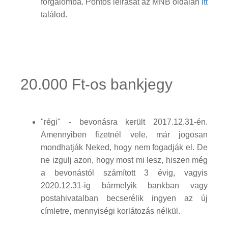
forgalomba. Pontos leírását az MNB oldalán
itt
találod.
20.000 Ft-os bankjegy
"régi" - bevonásra került 2017.12.31-én.
Amennyiben fizetnél vele, már jogosan
mondhatják Neked, hogy nem fogadják el. De
ne izgulj azon, hogy most mi lesz, hiszen még
a bevonástól számított 3 évig, vagyis
2020.12.31-ig bármelyik bankban vagy
postahivatalban becserélik ingyen az új
címletre, mennyiségi korlátozás nélkül.