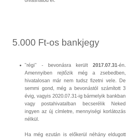
olvashatod el.
5.000 Ft-os bankjegy
"régi" - bevonásra került
2017.07.31
-én.
Amennyiben rejtőzik még a zsebedben,
hivatalosan már nem tudsz fizetni vele. De
semmi gond, még a bevonástól számított 3
évig, vagyis 2020.07.31-ig bármelyik bankban
vagy postahivatalban becserélik Neked
ingyen az új címletre, mennyiségi korlátozás
nélkül.
Ha még ezután is előkerül néhány eldugott