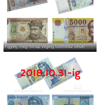
Figyelj, még hónap végéig fizethetsz velük!