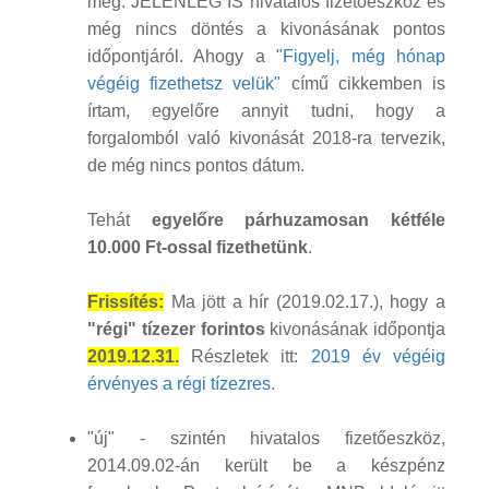
meg. JELENLEG IS hivatalos fizetőeszköz és
még nincs döntés a kivonásának pontos
időpontjáról. Ahogy a
"Figyelj, még hónap
végéig fizethetsz velük"
című cikkemben is
írtam, egyelőre annyit tudni, hogy a
forgalomból való kivonását 2018-ra tervezik,
de még nincs pontos dátum.
Tehát
egyelőre párhuzamosan kétféle
10.000 Ft-ossal fizethetünk
.
Frissítés:
Ma jött a hír (2019.02.17.), hogy a
"régi" tízezer forintos
kivonásának időpontja
2019.12.31.
Részletek itt:
2019 év végéig
érvényes a régi tízezres
.
"új" - szintén hivatalos fizetőeszköz,
2014.09.02-án került be a készpénz