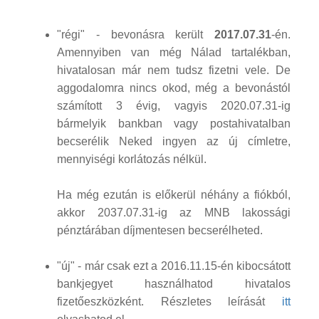
"régi" - bevonásra került
2017.07.31
-én.
Amennyiben van még Nálad tartalékban,
hivatalosan már nem tudsz fizetni vele. De
aggodalomra nincs okod, még a bevonástól
számított 3 évig, vagyis 2020.07.31-ig
bármelyik bankban vagy postahivatalban
becserélik Neked ingyen az új címletre,
mennyiségi korlátozás nélkül.
Ha még ezután is előkerül néhány a fiókból,
akkor 2037.07.31-ig az MNB lakossági
pénztárában díjmentesen becserélheted.
"új" - már csak ezt a 2016.11.15-én kibocsátott
bankjegyet használhatod hivatalos
fizetőeszközként. Részletes leírását
itt