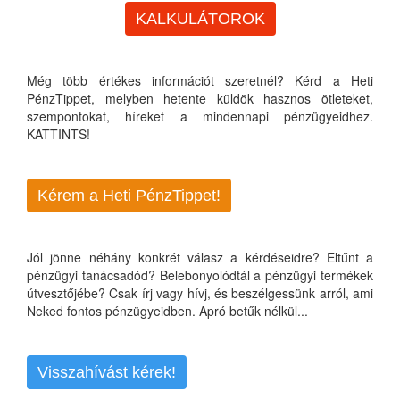
KALKULÁTOROK
Még több értékes információt szeretnél? Kérd a Heti
PénzTippet, melyben hetente küldök hasznos ötleteket,
szempontokat, híreket a mindennapi pénzügyeidhez.
KATTINTS!
Kérem a Heti PénzTippet!
Jól jönne néhány konkrét válasz a kérdéseidre? Eltűnt a
pénzügyi tanácsadód? Belebonyolódtál a pénzügyi termékek
útvesztőjébe? Csak írj vagy hívj, és beszélgessünk arról, ami
Neked fontos pénzügyeidben. Apró betűk nélkül...
Visszahívást kérek!