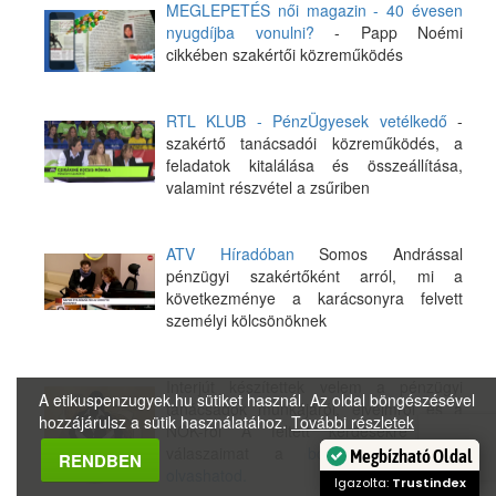
MEGLEPETÉS női magazin - 40 évesen
nyugdíjba vonulni?
- Papp Noémi
cikkében szakértői közreműködés
RTL KLUB - PénzÜgyesek vetélkedő
-
szakértő tanácsadói közreműködés, a
feladatok kitalálása és összeállítása,
valamint részvétel a zsűriben
ATV Híradóban
Somos Andrással
pénzügyi szakértőként arról, mi a
következménye a karácsonyra felvett
személyi kölcsönöknek
Interjút készítettek velem a pénzügyi
A etikuspenzugyek.hu sütiket használ. Az oldal böngészésével
tanácsadók munkájáról, elveimről és a
hozzájárulsz a sütik használatához.
További részletek
NOK-ról A feltett kérdésekre adott
válaszaimat a
bdpst24.hu oldalán
Megbízható Oldal
RENDBEN
olvashatod.
Igazolta:
Trustindex