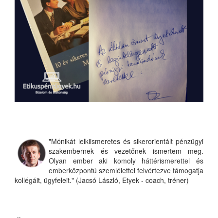
"Mónikát lelkiismeretes és sikerorientált pénzügyi
szakembernek és vezetőnek ismertem meg.
Olyan ember aki komoly háttérismerettel és
emberközpontú szemlélettel felvértezve támogatja
kollégáit, ügyfeleit." (Jacsó László, Etyek - coach, tréner)