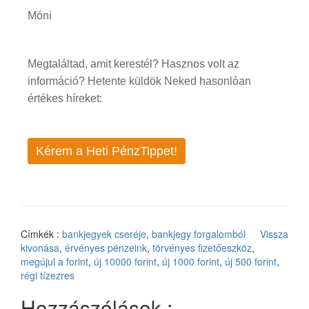
Móni
Megtaláltad, amit kerestél? Hasznos volt az
információ? Hetente küldök Neked hasonlóan
értékes híreket:
Kérem a Heti PénzTippet!
Címkék :
bankjegyek cseréje
,
bankjegy forgalomból
Vissza
kivonása
,
érvényes pénzeink
,
törvényes fizetőeszköz
,
megújul a forint
,
új 10000 forint
,
új 1000 forint
,
új 500 forint
,
régi tízezres
Hozzászólások :