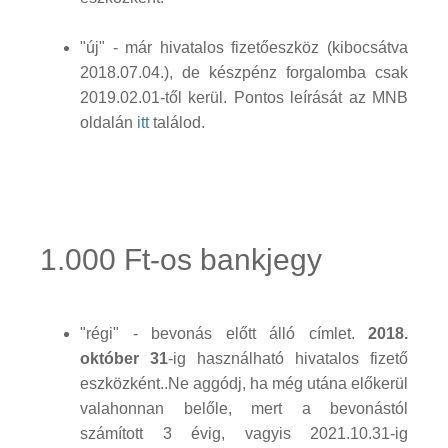
"új" - már hivatalos fizetőeszköz (kibocsátva
2018.07.04.), de készpénz forgalomba csak
2019.02.01-től kerül. Pontos leírását az MNB
oldalán
itt
találod.
1.000 Ft-os bankjegy
"régi" - bevonás előtt álló címlet.
2018.
október 31
-ig használható hivatalos fizető
eszközként..Ne aggódj, ha még utána előkerül
valahonnan belőle, mert a bevonástól
számított 3 évig, vagyis 2021.10.31-ig