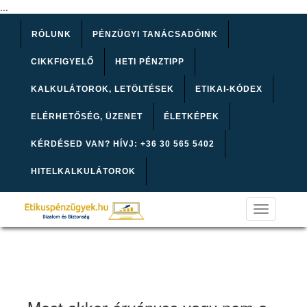
...
RÓLUNK
PÉNZÜGYI TANÁCSADÓINK
CIKKFIGYELŐ
HETI PÉNZTIPP
KALKULÁTOROK, LETÖLTÉSEK
ETIKAI-KÓDEX
ELÉRHETŐSÉG, ÜZENET
ÉLETKÉPEK
KÉRDÉSED VAN? HÍVJ: +36 30 565 5402
HITELKALKULÁTOROK
Toggle
navigation