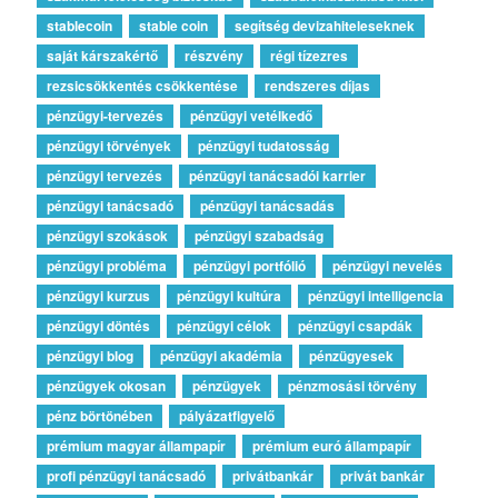
stablecoin
stable coin
segítség devizahiteleseknek
saját kárszakértő
részvény
régi tízezres
rezsicsökkentés csökkentése
rendszeres díjas
pénzügyi-tervezés
pénzügyi vetélkedő
pénzügyi törvények
pénzügyi tudatosság
pénzügyi tervezés
pénzügyi tanácsadói karrier
pénzügyi tanácsadó
pénzügyi tanácsadás
pénzügyi szokások
pénzügyi szabadság
pénzügyi probléma
pénzügyi portfólió
pénzügyi nevelés
pénzügyi kurzus
pénzügyi kultúra
pénzügyi intelligencia
pénzügyi döntés
pénzügyi célok
pénzügyi csapdák
pénzügyi blog
pénzügyi akadémia
pénzügyesek
pénzügyek okosan
pénzügyek
pénzmosási törvény
pénz börtönében
pályázatfigyelő
prémium magyar állampapír
prémium euró állampapír
profi pénzügyi tanácsadó
privátbankár
privát bankár