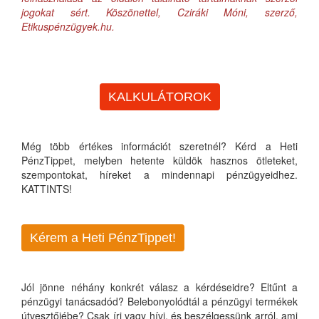
jogokat sért. Köszönettel, Cziráki Móni, szerző,
Etikuspénzügyek.hu.
KALKULÁTOROK
Még több értékes információt szeretnél? Kérd a Heti
PénzTippet, melyben hetente küldök hasznos ötleteket,
szempontokat, híreket a mindennapi pénzügyeidhez.
KATTINTS!
Kérem a Heti PénzTippet!
Jól jönne néhány konkrét válasz a kérdéseidre? Eltűnt a
pénzügyi tanácsadód? Belebonyolódtál a pénzügyi termékek
útvesztőjébe? Csak írj vagy hívj, és beszélgessünk arról, ami