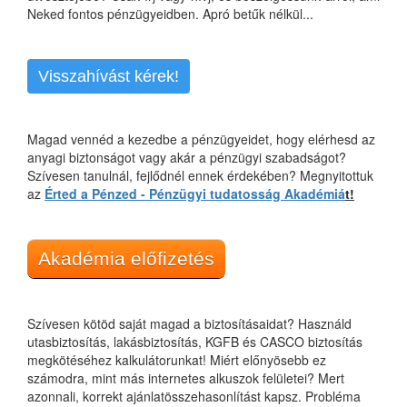
Neked fontos pénzügyeidben. Apró betűk nélkül...
Visszahívást kérek!
Magad vennéd a kezedbe a pénzügyeidet, hogy elérhesd az
anyagi biztonságot vagy akár a pénzügyi szabadságot?
Szívesen tanulnál, fejlődnél ennek érdekében? Megnyitottuk
az
Érted a Pénzed - Pénzügyi tudatosság Akadémiá
t!
Akadémia előfizetés
Szívesen kötöd saját magad a biztosításaidat? Használd
utasbiztosítás, lakásbiztosítás, KGFB és CASCO biztosítás
megkötéséhez kalkulátorunkat! Miért előnyösebb ez
számodra, mint más internetes alkuszok felületei? Mert
azonnali, korrekt ajánlatösszehasonlítást kapsz. Probléma