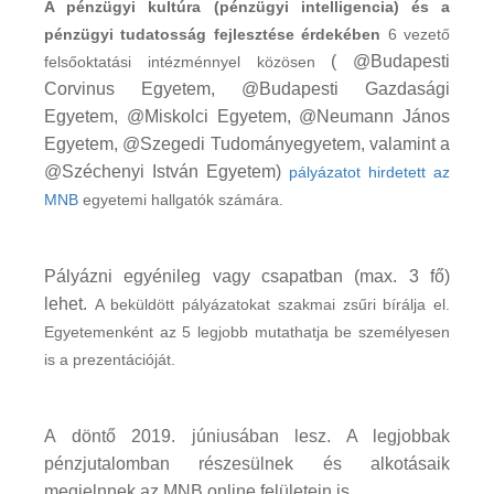
A pénzügyi kultúra (pénzügyi intelligencia) és a
pénzügyi tudatosság fejlesztése érdekében
6 vezető
( @Budapesti
felsőoktatási intézménnyel közösen
Corvinus Egyetem, @Budapesti Gazdasági
Egyetem, @Miskolci Egyetem, @Neumann János
Egyetem, @Szegedi Tudományegyetem, valamint a
@Széchenyi István Egyetem)
pályázatot hirdetett az
MNB
egyetemi hallgatók számára.
Pályázni egyénileg vagy csapatban (max. 3 fő)
lehet.
A beküldött pályázatokat szakmai zsűri bírálja el.
Egyetemenként az 5 legjobb mutathatja be személyesen
is a prezentációját.
A döntő 2019. júniusában lesz. A legjobbak
pénzjutalomban részesülnek és alkotásaik
megjelnnek az MNB online felületein is.