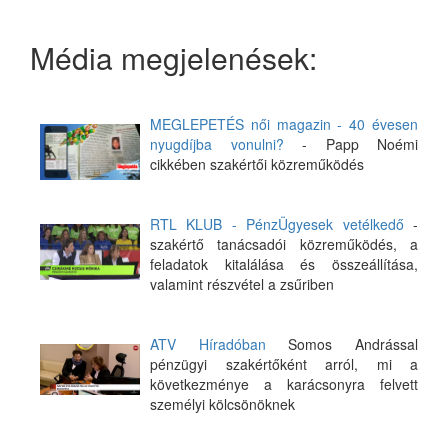
Média megjelenések:
MEGLEPETÉS női magazin - 40 évesen
nyugdíjba vonulni?
- Papp Noémi
cikkében szakértői közreműködés
RTL KLUB - PénzÜgyesek vetélkedő
-
szakértő tanácsadói közreműködés, a
feladatok kitalálása és összeállítása,
valamint részvétel a zsűriben
ATV Híradóban
Somos Andrással
pénzügyi szakértőként arról, mi a
következménye a karácsonyra felvett
személyi kölcsönöknek