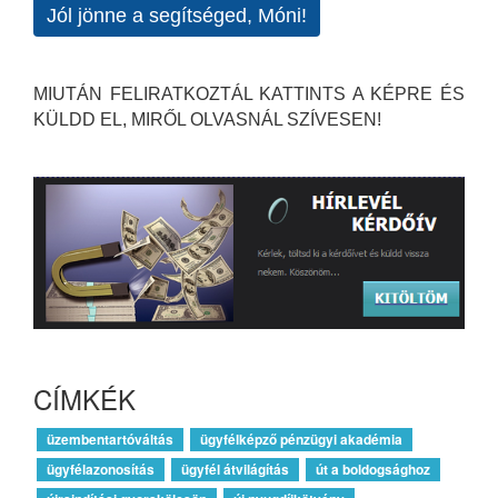
Jól jönne a segítséged, Móni!
MIUTÁN FELIRATKOZTÁL KATTINTS A KÉPRE ÉS
KÜLDD EL, MIRŐL OLVASNÁL SZÍVESEN!
CÍMKÉK
üzembentartóváltás
ügyfélképző pénzügyi akadémia
ügyfélazonosítás
ügyfél átvilágítás
út a boldogsághoz