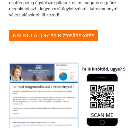
esetén pedig ügyfélszolgáltaunk és mi magunk segítünk
megoldani azt - legyen szó ügyintézésről, káreseményről,
változtatásokról. Itt kezdd!:
KALKULÁTOR és Biztosításkötés