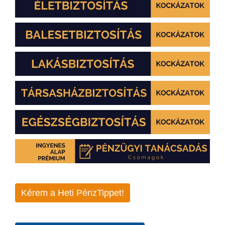
Kérem a Heti PénzTippet!