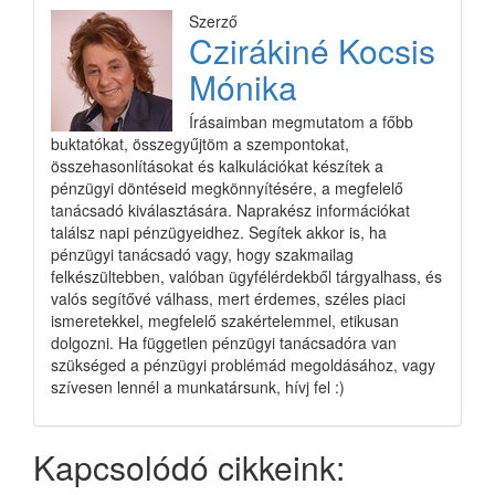
Szerző
Czirákiné Kocsis
Mónika
Írásaimban megmutatom a főbb
buktatókat, összegyűjtöm a szempontokat,
összehasonlításokat és kalkulációkat készítek a
pénzügyi döntéseid megkönnyítésére, a megfelelő
tanácsadó kiválasztására. Naprakész információkat
találsz napi pénzügyeidhez. Segítek akkor is, ha
pénzügyi tanácsadó vagy, hogy szakmailag
felkészültebben, valóban ügyfélérdekből tárgyalhass, és
valós segítővé válhass, mert érdemes, széles piaci
ismeretekkel, megfelelő szakértelemmel, etikusan
dolgozni. Ha független pénzügyi tanácsadóra van
szükséged a pénzügyi problémád megoldásához, vagy
szívesen lennél a munkatársunk, hívj fel :)
Kapcsolódó cikkeink: