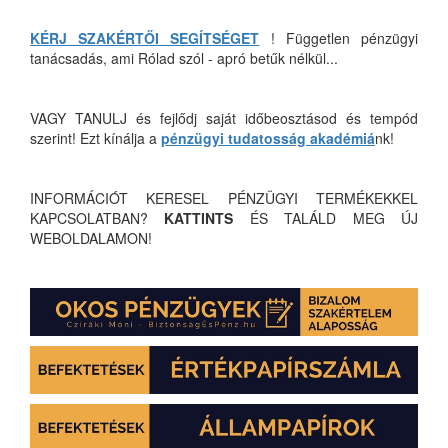
KÉRJ SZAKÉRTŐI SEGÍTSÉGET
! Független pénzügyi
tanácsadás, ami Rólad szól - apró betűk nélkül...
VAGY TANULJ és fejlődj saját időbeosztásod és tempód
szerint! Ezt kínálja a
pénzügyi tudatosság akadémiá
nk!
INFORMÁCIÓT KERESEL PÉNZÜGYI TERMÉKEKKEL
KAPCSOLATBAN?
KATTINTS
ÉS TALÁLD MEG ÚJ
WEBOLDALAMON!