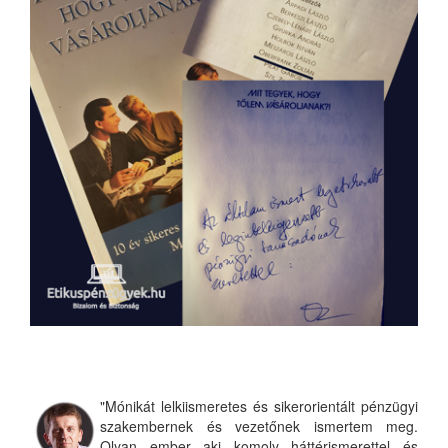
"Mónikát lelkiismeretes és sikerorientált pénzügyi
szakembernek és vezetőnek ismertem meg.
Olyan ember aki komoly háttérismerettel és