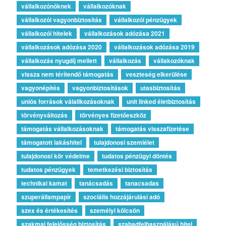
vállalkozónőknek
vállalkozóknak
vállalkozói vagyonbiztosítás
vállalkozói pénzügyek
vállalkozói hitelek
vállalkozások adózása 2021
vállalkozások adózása 2020
vállalkozások adózása 2019
vállalkozás nyugdíj mellett
vállalkozás
vállakozóknak
vissza nem térítendő támogatás
veszteség elkerülése
vagyonépítés
vagyonbiztosítások
utasbiztosítás
uniós források válallkozásoknak
unit linked életbiztosítás
törvényváltozás
törvényes fizetőeszköz
támogatás vállalkozásoknak
támogatás visszafizetése
támogatott lakáshitel
tulajdonosi szemlélet
tulajdonosi kör védelme
tudatos pénzügyi döntés
tudatos pénzügyek
temetkezési biztosítás
technikai kamat
tanácsadás
tanacsadas
szuperállampapír
szociális hozzájárulási adó
szex és értékesítés
személyi kölcsön
szakmai felelősség biztosítás
szabadfelhasználású hitel