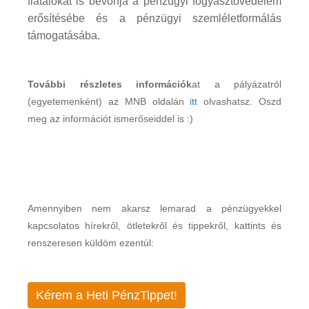
fiatalokat is bevonja a pénzügyi fogyasztóvédelem
erősítésébe és a pénzügyi szemléletformálás
támogatásába.
További részletes információk
at a pályázatról
(egyetemenként) az MNB oldalán
itt
olvashatsz. Oszd
meg az információt ismerőseiddel is :)
Amennyiben nem akarsz lemarad a pénzügyekkel
kapcsolatos hírekről, ötletekről és tippekről, kattints és
renszeresen küldöm ezentúl:
Kérem a Heti PénzTippet!