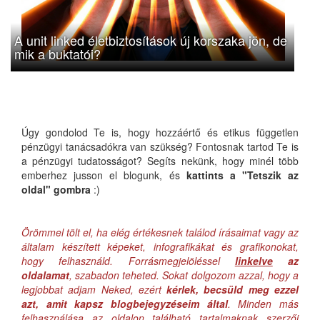
A unit linked életbiztosítások új korszaka jön, de
mik a buktatói?
Úgy gondolod Te is, hogy hozzáértő és etikus független
pénzügyi tanácsadókra van szükség? Fontosnak tartod Te is
a pénzügyi tudatosságot? Segíts nekünk, hogy minél több
emberhez jusson el blogunk, és
kattints a "Tetszik az
oldal" gombra
:)
Örömmel tölt el, ha elég értékesnek találod írásaimat vagy az
általam készített képeket, infografikákat és grafikonokat,
hogy felhasználd. Forrásmegjelöléssel
linkelve
az
oldalamat
, szabadon teheted. Sokat dolgozom azzal, hogy a
legjobbat adjam Neked, ezért
kérlek, becsüld meg ezzel
azt, amit kapsz blogbejegyzéseim által
. Minden más
felhasználása az oldalon található tartalmaknak szerzői