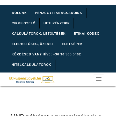
...
RÓLUNK
PÉNZÜGYI TANÁCSADÓINK
CIKKFIGYELŐ
HETI PÉNZTIPP
KALKULÁTOROK, LETÖLTÉSEK
ETIKAI-KÓDEX
ELÉRHETŐSÉG, ÜZENET
ÉLETKÉPEK
KÉRDÉSED VAN? HÍVJ: +36 30 565 5402
HITELKALKULÁTOROK
Toggle
navigation