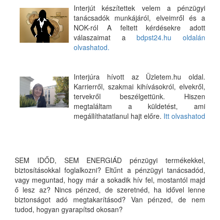
Interjút készítettek velem a pénzügyi
tanácsadók munkájáról, elveimről és a
NOK-ról A feltett kérdésekre adott
válaszaimat a
bdpst24.hu oldalán
olvashatod.
Interjúra hívott az Üzletem.hu oldal.
Karrierről, szakmai kihívásokról, elvekről,
tervekről beszélgettünk. Hiszen
megtaláltam a küldetést, ami
megállíthatatlanul hajt előre.
Itt olvashatod
SEM IDŐD, SEM ENERGIÁD pénzügyi termékekkel,
biztosításokkal foglalkozni? Eltűnt a pénzügyi tanácsadód,
vagy meguntad, hogy már a sokadik hív fel, mostantól majd
ő lesz az? Nincs pénzed, de szeretnéd, ha idővel lenne
biztonságot adó megtakarításod? Van pénzed, de nem
tudod, hogyan gyarapítsd okosan?