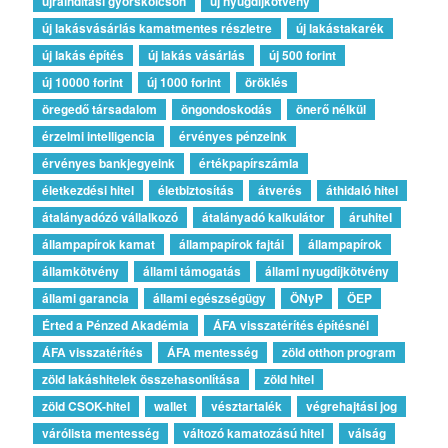
újraindítási gyorskölcsön
új nyugdíjkötvény
új lakásvásárlás kamatmentes részletre
új lakástakarék
új lakás építés
új lakás vásárlás
új 500 forint
új 10000 forint
új 1000 forint
öröklés
öregedő társadalom
öngondoskodás
önerő nélkül
érzelmi intelligencia
érvényes pénzeink
érvényes bankjegyeink
értékpapírszámla
életkezdési hitel
életbiztosítás
átverés
áthidaló hitel
átalányadózó vállalkozó
átalányadó kalkulátor
áruhitel
állampapírok kamat
állampapírok fajtái
állampapírok
államkötvény
állami támogatás
állami nyugdíjkötvény
állami garancia
állami egészségügy
ÖNyP
ÖEP
Érted a Pénzed Akadémia
ÁFA visszatérítés építésnél
ÁFA visszatérítés
ÁFA mentesség
zöld otthon program
zöld lakáshitelek összehasonlítása
zöld hitel
zöld CSOK-hitel
wallet
vésztartalék
végrehajtási jog
várólista mentesség
változó kamatozású hitel
válság