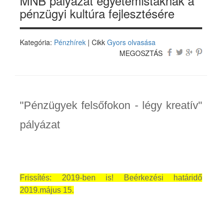
MNB pályázat egyetemistáknak a
pénzügyi kultúra fejlesztésére
Kategória:
Pénzhírek
| Cikk
Gyors olvasása
MEGOSZTÁS
"Pénzügyek felsőfokon - légy kreatív"
pályázat
Frissítés: 2019-ben is! Beérkezési határidő
2019.május 15.