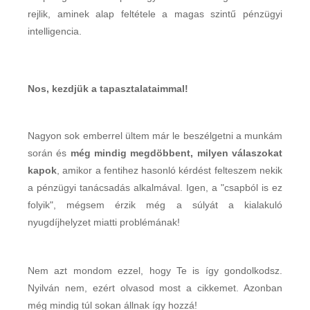
rejlik, aminek alap feltétele a magas szintű pénzügyi
intelligencia.
Nos, kezdjük a tapasztalataimmal!
Nagyon sok emberrel ültem már le beszélgetni a munkám
során és
még mindig megdöbbent, milyen válaszokat
kapok
, amikor a fentihez hasonló kérdést felteszem nekik
a pénzügyi tanácsadás alkalmával. Igen, a "csapból is ez
folyik", mégsem érzik még a súlyát a kialakuló
nyugdíjhelyzet miatti problémának!
Nem azt mondom ezzel, hogy Te is így gondolkodsz.
Nyilván nem, ezért olvasod most a cikkemet. Azonban
még mindig túl sokan állnak így hozzá!