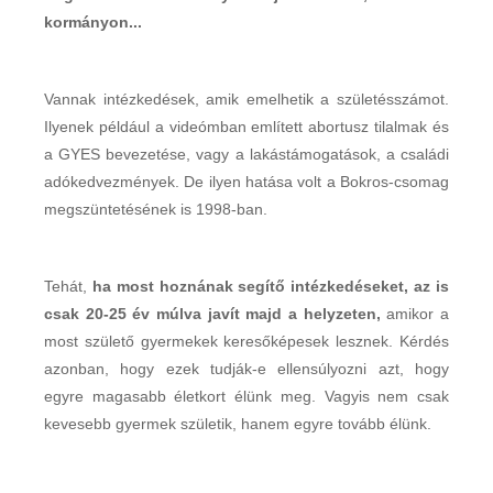
kormányon...
Vannak intézkedések, amik emelhetik a születésszámot.
Ilyenek például a videómban említett abortusz tilalmak és
a GYES bevezetése, vagy a lakástámogatások, a családi
adókedvezmények. De ilyen hatása volt a Bokros-csomag
megszüntetésének is 1998-ban.
Tehát,
ha most hoznának segítő intézkedéseket, az is
csak 20-25 év múlva javít majd a helyzeten,
amikor a
most születő gyermekek keresőképesek lesznek. Kérdés
azonban, hogy ezek tudják-e ellensúlyozni azt, hogy
egyre magasabb életkort élünk meg. Vagyis nem csak
kevesebb gyermek születik, hanem egyre tovább élünk.