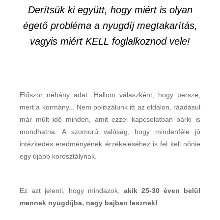
Derítsük ki együtt, hogy miért is olyan
égető probléma a nyugdíj megtakarítás,
vagyis miért KELL foglalkoznod vele!
Először néhány adat. Hallom válaszként, hogy persze,
mert a kormány... Nem politizálunk itt az oldalon, ráadásul
már múlt idő minden, amit ezzel kapcsolatban bárki is
mondhatna. A szomorú valóság, hogy mindenféle jó
intézkedés eredményének érzékeléséhez is fel kell nőnie
egy újabb korosztálynak.
Ez azt jelenti, hogy mindazok,
akik 25-30 éven belül
mennek nyugdíjba, nagy bajban lesznek!