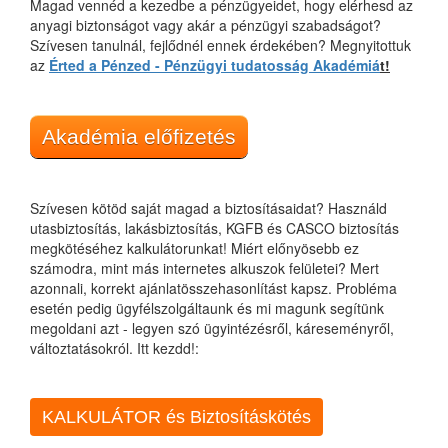
Magad vennéd a kezedbe a pénzügyeidet, hogy elérhesd az
anyagi biztonságot vagy akár a pénzügyi szabadságot?
Szívesen tanulnál, fejlődnél ennek érdekében? Megnyitottuk
az
Érted a Pénzed - Pénzügyi tudatosság Akadémiá
t!
Akadémia előfizetés
Szívesen kötöd saját magad a biztosításaidat? Használd
utasbiztosítás, lakásbiztosítás, KGFB és CASCO biztosítás
megkötéséhez kalkulátorunkat! Miért előnyösebb ez
számodra, mint más internetes alkuszok felületei? Mert
azonnali, korrekt ajánlatösszehasonlítást kapsz. Probléma
esetén pedig ügyfélszolgáltaunk és mi magunk segítünk
megoldani azt - legyen szó ügyintézésről, káreseményről,
változtatásokról. Itt kezdd!:
KALKULÁTOR és Biztosításkötés