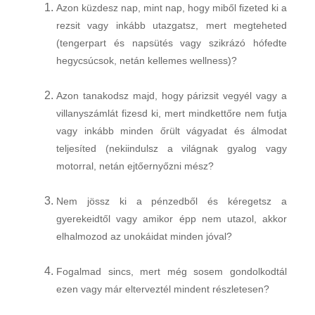
Azon küzdesz nap, mint nap, hogy miből fizeted ki a
rezsit vagy inkább utazgatsz, mert megteheted
(tengerpart és napsütés vagy szikrázó hófedte
hegycsúcsok, netán kellemes wellness)?
Azon tanakodsz majd, hogy párizsit vegyél vagy a
villanyszámlát fizesd ki, mert mindkettőre nem futja
vagy inkább m
inden őrült vágyadat és álmodat
teljesíted (nekiindulsz a világnak gyalog vagy
motorral, netán ejtőernyőzni mész?
Nem jössz ki a pénzedből és kéregetsz a
gyerekeidtől vagy amikor épp nem utazol, akkor
elhalmozod az unokáidat minden jóval?
Fogalmad sincs, mert még sosem gondolkodtál
ezen vagy már elterveztél mindent részletesen?