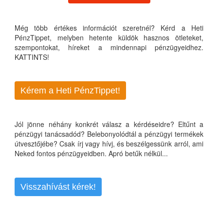
Még több értékes információt szeretnél? Kérd a Heti
PénzTippet, melyben hetente küldök hasznos ötleteket,
szempontokat, híreket a mindennapi pénzügyeidhez.
KATTINTS!
Kérem a Heti PénzTippet!
Jól jönne néhány konkrét válasz a kérdéseidre? Eltűnt a
pénzügyi tanácsadód? Belebonyolódtál a pénzügyi termékek
útvesztőjébe? Csak írj vagy hívj, és beszélgessünk arról, ami
Neked fontos pénzügyeidben. Apró betűk nélkül...
Visszahívást kérek!