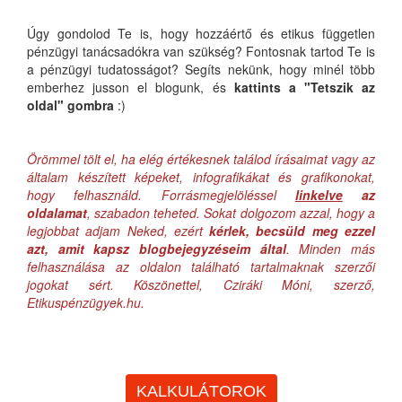
Úgy gondolod Te is, hogy hozzáértő és etikus független
pénzügyi tanácsadókra van szükség? Fontosnak tartod Te is
a pénzügyi tudatosságot? Segíts nekünk, hogy minél több
emberhez jusson el blogunk, és
kattints a "Tetszik az
oldal" gombra
:)
Örömmel tölt el, ha elég értékesnek találod írásaimat vagy az
általam készített képeket, infografikákat és grafikonokat,
hogy felhasználd. Forrásmegjelöléssel
linkelve
az
oldalamat
, szabadon teheted. Sokat dolgozom azzal, hogy a
legjobbat adjam Neked, ezért
kérlek, becsüld meg ezzel
azt, amit kapsz blogbejegyzéseim által
. Minden más
felhasználása az oldalon található tartalmaknak szerzői
jogokat sért. Köszönettel, Cziráki Móni, szerző,
Etikuspénzügyek.hu.
KALKULÁTOROK