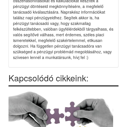
összehasonlításokat és kalkulációkat készítek a
pénzügyi döntéseid megkönnyítésére, a megfelelő
tanácsadó kiválasztására. Naprakész információkat
találsz napi pénzügyeidhez. Segítek akkor is, ha
pénzügyi tanácsadó vagy, hogy szakmailag
felkészültebben, valóban ügyfélérdekből tárgyalhass, és
valós segítővé válhass, mert érdemes, széles piaci
ismeretekkel, megfelelő szakértelemmel, etikusan
dolgozni. Ha független pénzügyi tanácsadóra van
szükséged a pénzügyi problémád megoldásához, vagy
szívesen lennél a munkatársunk, hívj fel :)
Kapcsolódó cikkeink: