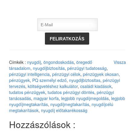
Címkék :
nyugdíj
,
öngondoskodás
,
öregedő
Vissza
társadalom
,
nyugdíjbiztosítás
,
pénzügyi tudatosság
,
pénzügyi intelligencia
,
pénzügyi célok
,
pénzügyek okosan
,
pénzügyek
,
PQ személyi edző
,
nyugdijbiztositas
,
pénzügyi
tervezés
,
költségvetéshez kalkulátor
,
családi kiadások
,
tudatos pénzügyek
,
tudatos pénzügyi döntés
,
pénzügyi
tanácsadás
,
magyar korfa
,
legjobb nyugdíjmegoldás
,
legjobb
nyugdíjmegtakarítás
,
nyugdíjmegtakarítás
,
nyugdíjcélú
megtakarítások
,
nyugdíj előtakarékosság
Hozzászólások :