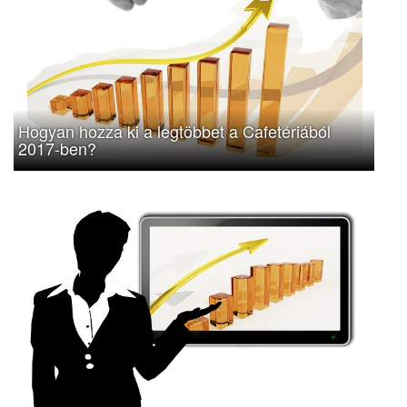
Hogyan hozza ki a legtöbbet a Cafetériából
2017-ben?