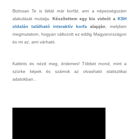
Biztosan Te is láttál már korfát, ami a népességszám
alakulását mutatja.
Készítettem egy kis videót a
KSH
oldalán található interaktív korfa
alapján
, melyben
megmutatom, hogyan változott ez eddig Magyarországon
és mi az, ami várható.
Kattints és nézd meg, érdemes! Többet mond, mint a
szürke képek és számok az olvasható statisztikai
adatokban...