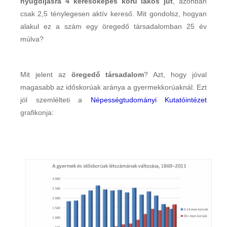
nyugdíjasra 4 keresőképes korú lakos jut
, azonban
csak 2,5 ténylegesen aktív kereső. Mit gondolsz, hogyan
alakul ez a szám egy öregedő társadalomban 25 év
múlva?
Mit jelent az
öregedő társadalom
? Azt, hogy jóval
magasabb az időskorúak aránya a gyermekkorúaknál. Ezt
jól szemlélteti a
Népességtudományi Kutatóintézet
grafikonja: