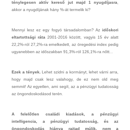
ténylegesen aktív kereső jut majd 1 nyugdíjasra
,
akkor a nyugdíjának hány %-át termelik ki?
Mennyi lesz ez egy fogyó társadalomban? Az
időskori
eltartottsági ráta
2001-2016 között, vagyis 15 év alatt
22,2%-ról 27,2%-ra emelkedett, az öregedési index pedig
ugyanebben az időszakban 91,3%-ról 126,1%-ra nőtt...
Ezek a tények.
Lehet szidni a kormányt, lehet várni arra,
hogy majd csak lesz valahogy, de ez nem old meg
semmit! Az egyetlen, ami segít, az a pénzügyi tudatosság
az öngondoskodásod terén.
A felelőtlen családi kiadások, a pénzügyi
intelligencia, a pénzügyi tudatosság, és az
öngondoskodás hiánya rajtad múlik, nem a