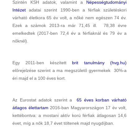
Szintén KSH adatok, valamint a
Népességtudományi
Intézet
adatai szerint 1990-ben a férfiak születéskori
várható életkora 65 év volt, a nőké nem egészen 74 év.
Ezek a számok 2013-ra már 71,45 ill. 78,38 évre
emelkedtek (2017-ben 72,4 év a férfiaknál és 79 év a
nőknél).
Egy 2011-ben készített
brit tanulmány (hvg.hu)
előrejelzése szerint a ma megszülető gyermekek 30%-a
éri majd el a 100 éves kort.
Az Eurostat adatok szerint a
65 éves korban várható
átlagos élettartam
2016-ban Magyarországon 17 év volt,
kettébontva: a mostani aktív korú férfiak átlagosan 14,6
évet, míg a nők 18,7 évet töltenek majd nyugdíjban.