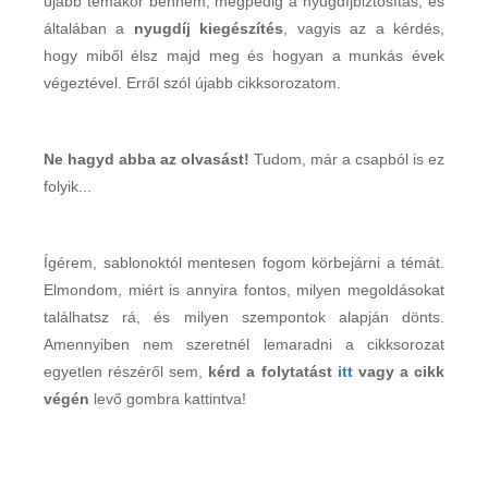
újabb témakör bennem, mégpedig a nyugdíjbiztosítás, és
általában a
nyugdíj kiegészítés
, vagyis az a kérdés,
hogy miből élsz majd meg és hogyan a munkás évek
végeztével. Erről szól újabb cikksorozatom.
Ne hagyd abba az olvasást!
Tudom, már a csapból is ez
folyik...
Ígérem, sablonoktól mentesen fogom körbejárni a témát.
Elmondom, miért is annyira fontos, milyen megoldásokat
találhatsz rá, és milyen szempontok alapján dönts.
Amennyiben nem szeretnél lemaradni a cikksorozat
egyetlen részéről sem,
kérd a folytatást
itt
vagy a cikk
végén
levő gombra kattintva!