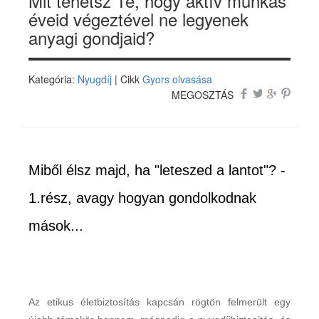
Mit tehetsz Te, hogy aktív munkás
éveid végeztével ne legyenek
anyagi gondjaid?
Kategória:
Nyugdíj
| Cikk
Gyors olvasása
MEGOSZTÁS
Miből élsz majd, ha "leteszed a lantot"? -
1.rész, avagy hogyan gondolkodnak
mások...
Az etikus életbiztosítás kapcsán rögtön felmerült egy