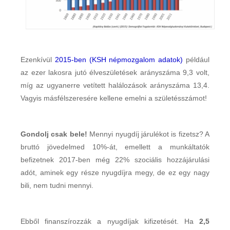
Ezenkívül
2015-ben (KSH népmozgalom adatok)
például
az ezer lakosra jutó élveszületések arányszáma 9,3 volt,
míg az ugyanerre vetített halálozások arányszáma 13,4.
Vagyis másfélszeresére kellene emelni a születésszámot!
Gondolj csak bele!
Mennyi nyugdíj járulékot is fizetsz? A
bruttó jövedelmed 10%-át, emellett a munkáltatók
befizetnek 2017-ben még 22% szociális hozzájárulási
adót, aminek egy része nyugdíjra megy, de ez egy nagy
bili, nem tudni mennyi.
Ebből finanszírozzák a nyugdíjak kifizetését. Ha
2,5