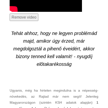
Tehát ahhoz, hogy ne legyen problémád
majd, amikor úgy érzed, már
megdolgoztál a pihenő éveidért, akkor
bizony tenned kell valamit! - nyugdíj
előtakarékosság
Ugyanis, még ha hirtelen megindulna is a népesség-
növekedés, az Rajtad már nem segít! Jelenleg
Magyarországon (szintén KSH adatok alapján)
1