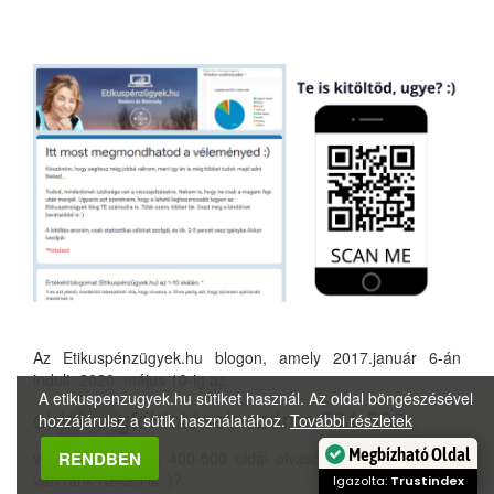
Az Etikuspénzügyek.hu blogon, amely 2017.január 6-án
indult, 2020. május 10-ig az
A etikuspenzugyek.hu sütiket használ. Az oldal böngészésével
oldalmegtekintések száma
521.599
hozzájárulsz a sütik használatához.
További részletek
Megbízható Oldal
volt, ami naponta 400-500 oldal olvasót jelent. Szükséged
RENDBEN
van ránk Neked is :)?
Igazolta:
Trustindex