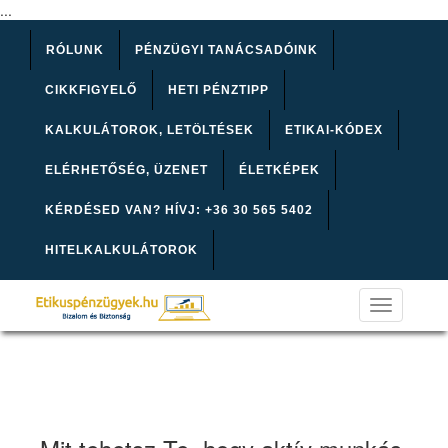
...
RÓLUNK
PÉNZÜGYI TANÁCSADÓINK
CIKKFIGYELŐ
HETI PÉNZTIPP
KALKULÁTOROK, LETÖLTÉSEK
ETIKAI-KÓDEX
ELÉRHETŐSÉG, ÜZENET
ÉLETKÉPEK
KÉRDÉSED VAN? HÍVJ: +36 30 565 5402
HITELKALKULÁTOROK
Toggle
navigation