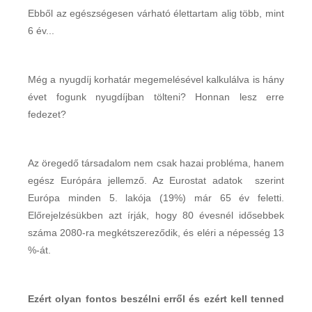
Ebből az egészségesen várható élettartam alig több, mint
6 év...
Még a nyugdíj korhatár megemelésével kalkulálva is hány
évet fogunk nyugdíjban tölteni? Honnan lesz erre
fedezet?
Az öregedő társadalom nem csak hazai probléma, hanem
egész Európára jellemző. Az Eurostat adatok szerint
Európa minden 5. lakója (19%) már 65 év feletti.
Előrejelzésükben azt írják, hogy 80 évesnél idősebbek
száma 2080-ra megkétszereződik, és eléri a népesség 13
%-át.
Ezért olyan fontos beszélni erről és ezért kell tenned