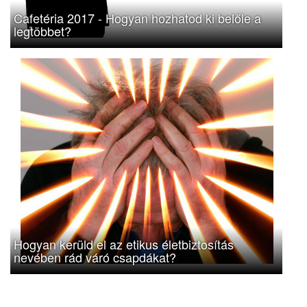
Cafetéria 2017 - Hogyan hozhatod ki belőle a
legtöbbet?
Hogyan kerüld el az etikus életbiztosítás
nevében rád váró csapdákat?