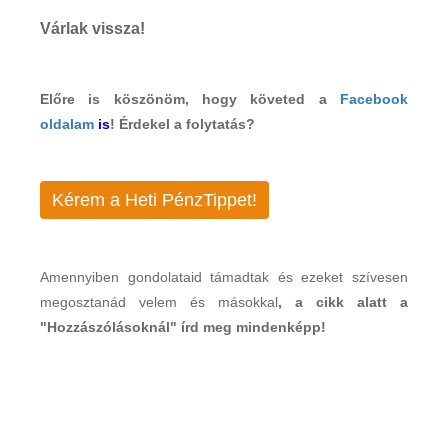
Várlak vissza!
Előre is köszönöm, hogy követed a
Facebook
oldalam
is
! Érdekel a folytatás?
Kérem a Heti PénzTippet!
Amennyiben gondolataid támadtak és ezeket szívesen
megosztanád velem és másokkal
, a cikk alatt a
"Hozzászólásoknál" írd meg mindenképp!