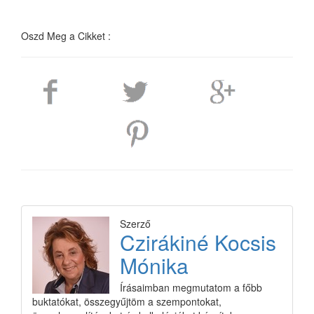
Oszd Meg a Cikket :
Szerző
Czirákiné Kocsis
Mónika
Írásaimban megmutatom a főbb
buktatókat, összegyűjtöm a szempontokat,