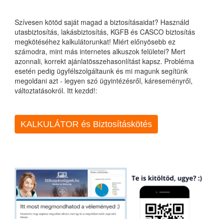
Szívesen kötöd saját magad a biztosításaidat? Használd
utasbiztosítás, lakásbiztosítás, KGFB és CASCO biztosítás
megkötéséhez kalkulátorunkat! Miért előnyösebb ez
számodra, mint más internetes alkuszok felületei? Mert
azonnali, korrekt ajánlatösszehasonlítást kapsz. Probléma
esetén pedig ügyfélszolgáltaunk és mi magunk segítünk
megoldani azt - legyen szó ügyintézésről, káreseményről,
változtatásokról. Itt kezdd!:
KALKULÁTOR és Biztosításkötés