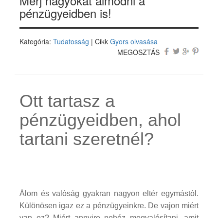
Merj nagyokat álmodni a
pénzügyeidben is!
Kategória:
Tudatosság
| Cikk
Gyors olvasása
MEGOSZTÁS
Ott tartasz a
pénzügyeidben, ahol
tartani szeretnél?
Álom és valóság gyakran nagyon eltér egymástól.
Különösen igaz ez a pénzügyeinkre. De vajon miért
van ez? Miért annyire nehéz megvalósítani, amit