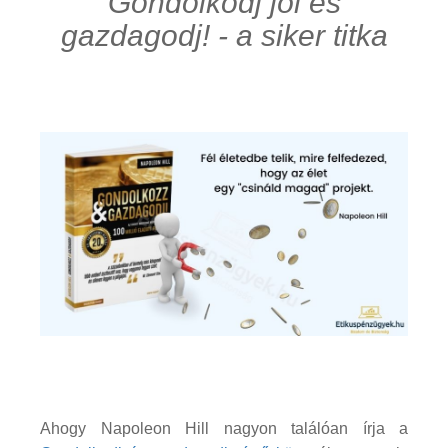
Gondolkodj jól és
gazdagodj! - a siker titka
Ahogy Napoleon Hill nagyon találóan írja a