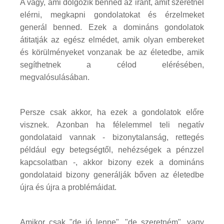
A vágy, ami dolgozik benned az iránt, amit szeretnél
elérni, megkapni gondolatokat és érzelmeket
generál benned. Ezek a domináns gondolatok
átitatják az egész elmédet, amik olyan embereket
és körülményeket vonzanak be az életedbe, amik
segíthetnek a célod elérésében,
megvalósulásában.
Persze csak akkor, ha ezek a gondolatok előre
visznek. Azonban ha félelemmel teli negatív
gondolataid vannak - bizonytalanság, rettegés
például egy betegségtől, nehézségek a pénzzel
kapcsolatban -, akkor bizony ezek a domináns
gondolataid bizony generálják bőven az életedbe
újra és újra a problémáidat.
Amikor csak "de jó lenne", "de szeretném", vagy