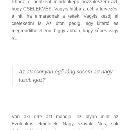
Ehhez 7. pontként mindenképp hozzáteszem azt,
hogy CSELEKVÉS. Vagyis hiába a cél, a tervezés,
a hit, ha elmaradnak a tettek. Vagyis kezdj el
cselekedni is! Az úton pedig légy kitartó és
megrendíthetetlenül higgy abban, hogy képes vagy
rá.
Az alacsonyan égő láng sosem ad nagy
tüzet, igaz?
Van aki erre azt mondja, ez olyan mint az
Ezoterikus elméletek. Nagy szavak! Nos, sok