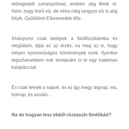
elöregedett zuhanyzómat, amiben alig férek el.
Nem, hogy forró víz, de néha még langyos víz is alig
folyik. Gyűlölöm! Elkeseredek tőle.
Ahányszor csak belépek a fürdőszobámba és
meglátom, átjár ez az érzés, na meg az is, hogy
milyen nyomorúságos körülmények ezek. Ilyenkor
legszívesebben már bontanám is le egy hatalmas
kalapáccsal.
És csak telnek a napok, és ez így megy tegnap, ma,
holnap, és azután…
Na de hogyan lesz ebből rózsaszín fürdőkád?