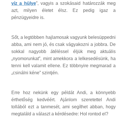
víz a hülye
”, vagyis a szokásaid határozzák meg
azt, milyen életet élsz. Ez pedig igaz a
pénzügyeidre is.
Sőt, a legtöbben hajlamosak vagyunk belesüppedni
abba, ami nem jó, és csak vágyakozni a jobbra. De
sokkal nagyobb átéléssel éljük meg aktuális
„nyomorunkat”, mint amekkora a lelkesedésünk, ha
tenni kell valamit ellene. Ez többnyire megmarad a
„csinálni kéne” szintjén.
Erre hoz nekünk egy példát Andi, a könnyebb
érthetőség kedvéért. Ajánlom szeretettel Andi
tollából ezt a tanmesét, ami segíthet abban, hogy
megtaláld a választ a kérdésedre: Hol rontod el?