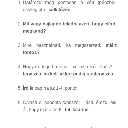
Határozd meg pontosan a célt (pénzbeli
összeg pl.) -
célkitűzés
Mit vagy hajlandó feladni azért, hogy elérd,
megkapd?
Mire használnád, ha megszerzed,
miért
fontos?
Hogyan fogod elérni, mi az első lépés? -
tervezés, ha kell, akkor pedig újratervezés
Írd le
papírra az 1-4. pontot!
Olvasd el naponta többször - lásd, érezd, éld
át, hogy már a tied! -
hit, kitartás