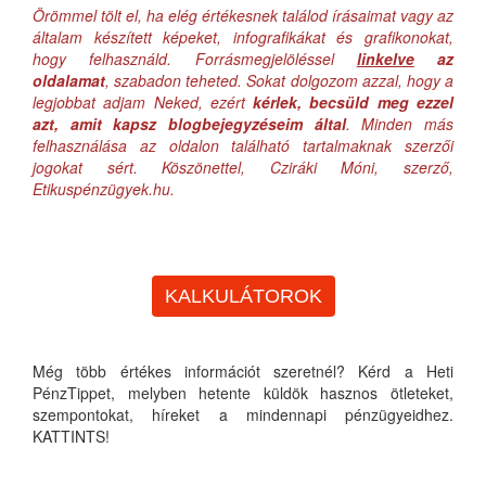
Örömmel tölt el, ha elég értékesnek találod írásaimat vagy az
általam készített képeket, infografikákat és grafikonokat,
hogy felhasználd. Forrásmegjelöléssel
linkelve
az
oldalamat
, szabadon teheted. Sokat dolgozom azzal, hogy a
legjobbat adjam Neked, ezért
kérlek, becsüld meg ezzel
azt, amit kapsz blogbejegyzéseim által
. Minden más
felhasználása az oldalon található tartalmaknak szerzői
jogokat sért. Köszönettel, Cziráki Móni, szerző,
Etikuspénzügyek.hu.
KALKULÁTOROK
Még több értékes információt szeretnél? Kérd a Heti
PénzTippet, melyben hetente küldök hasznos ötleteket,
szempontokat, híreket a mindennapi pénzügyeidhez.
KATTINTS!