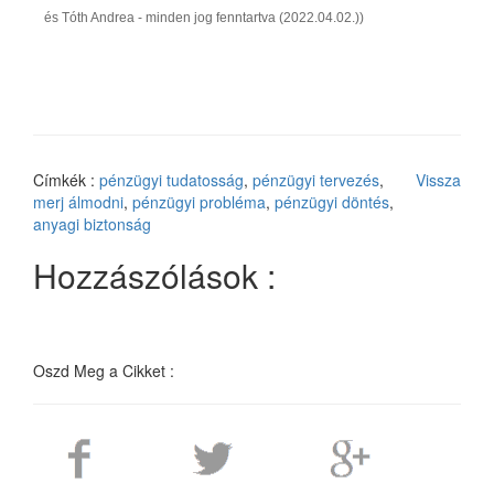
és Tóth Andrea - minden jog fenntartva (2022.04.02.))
Címkék :
pénzügyi tudatosság
,
pénzügyi tervezés
,
Vissza
merj álmodni
,
pénzügyi probléma
,
pénzügyi döntés
,
anyagi biztonság
Hozzászólások :
Oszd Meg a Cikket :