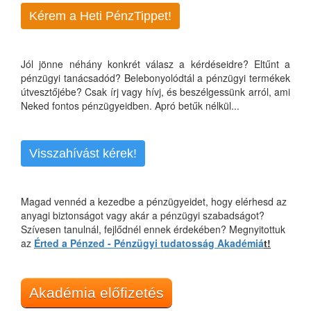
Kérem a Heti PénzTippet!
Jól jönne néhány konkrét válasz a kérdéseidre? Eltűnt a
pénzügyi tanácsadód? Belebonyolódtál a pénzügyi termékek
útvesztőjébe? Csak írj vagy hívj, és beszélgessünk arról, ami
Neked fontos pénzügyeidben. Apró betűk nélkül...
Visszahívást kérek!
Magad vennéd a kezedbe a pénzügyeidet, hogy elérhesd az
anyagi biztonságot vagy akár a pénzügyi szabadságot?
Szívesen tanulnál, fejlődnél ennek érdekében? Megnyitottuk
az
Érted a Pénzed - Pénzügyi tudatosság Akadémiá
t!
Akadémia előfizetés