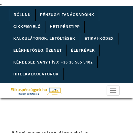
...
RÓLUNK
PÉNZÜGYI TANÁCSADÓINK
CIKKFIGYELŐ
HETI PÉNZTIPP
KALKULÁTOROK, LETÖLTÉSEK
ETIKAI-KÓDEX
ELÉRHETŐSÉG, ÜZENET
ÉLETKÉPEK
KÉRDÉSED VAN? HÍVJ: +36 30 565 5402
HITELKALKULÁTOROK
Toggle
navigation