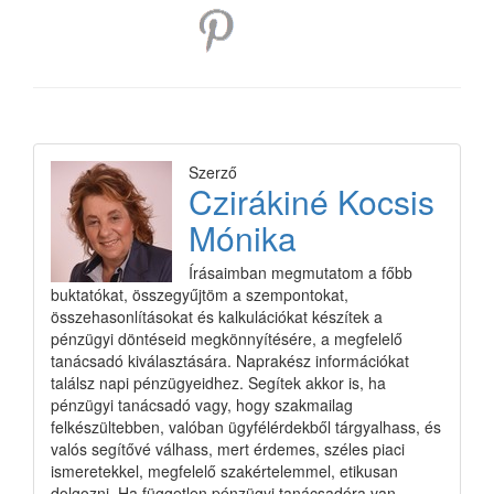
Szerző
Czirákiné Kocsis
Mónika
Írásaimban megmutatom a főbb
buktatókat, összegyűjtöm a szempontokat,
összehasonlításokat és kalkulációkat készítek a
pénzügyi döntéseid megkönnyítésére, a megfelelő
tanácsadó kiválasztására. Naprakész információkat
találsz napi pénzügyeidhez. Segítek akkor is, ha
pénzügyi tanácsadó vagy, hogy szakmailag
felkészültebben, valóban ügyfélérdekből tárgyalhass, és
valós segítővé válhass, mert érdemes, széles piaci
ismeretekkel, megfelelő szakértelemmel, etikusan
dolgozni. Ha független pénzügyi tanácsadóra van