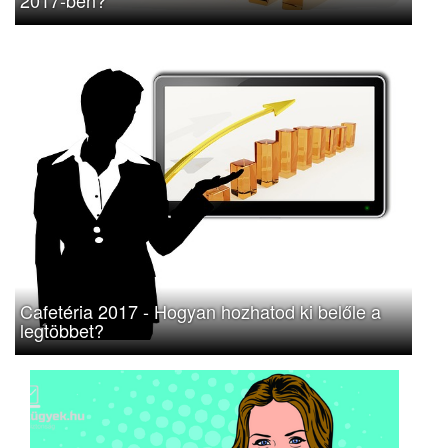
Cafetéria 2017 - Hogyan hozhatod ki belőle a
legtöbbet?