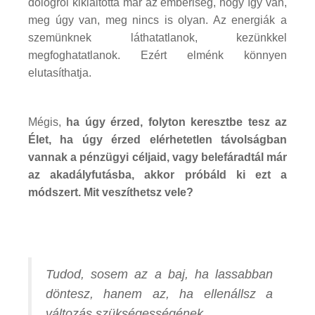
dologról kikiáltotta már az emberiség, hogy így van,
meg úgy van, meg nincs is olyan. Az energiák a
szemünknek láthatatlanok, kezünkkel
megfoghatatlanok. Ezért elménk könnyen
elutasíthatja.
Mégis,
ha úgy érzed, folyton keresztbe tesz az
Élet, ha úgy érzed elérhetetlen távolságban
vannak a pénzügyi céljaid, vagy belefáradtál már
az akadályfutásba, akkor próbáld ki ezt a
módszert. Mit veszíthetsz vele?
Tudod, sosem az a baj, ha lassabban
döntesz, hanem az, ha ellenállsz a
változás szükségességének...