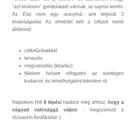
"azt kívánom" gondolataid vannak, az sajnos kevés.
Az Élet nem egy aranyhal, ami teljesíti 3
kívánságodat. Az elmédet kell a céljaid mellé
állítanod:
célkitűzésekkel
tervezés
megvalósítás (kitartás)
félelem helyett elfogadni az esetleges
kudarcot, és lehetőségként tekinteni rá
Napoleon Hill
6 lépés
t határoz meg ahhoz,
hogy a
vágyad valósággá váljon
- megszerezd a
rózsaszín fürdőkádat :)