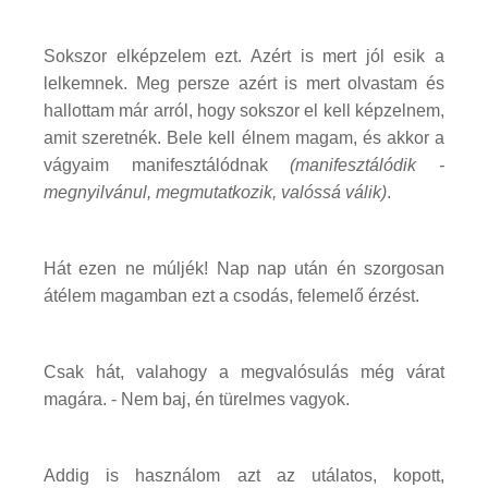
Sokszor elképzelem ezt. Azért is mert jól esik a
lelkemnek. Meg persze azért is mert olvastam és
hallottam már arról, hogy sokszor el kell képzelnem,
amit szeretnék. Bele kell élnem magam, és akkor a
vágyaim manifesztálódnak
(manifesztálódik -
megnyilvánul, megmutatkozik, valóssá válik)
.
Hát ezen ne múljék! Nap nap után én szorgosan
átélem magamban ezt a csodás, felemelő érzést.
Csak hát, valahogy a megvalósulás még várat
magára. - Nem baj, én türelmes vagyok.
Addig is használom azt az utálatos, kopott,