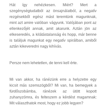
Hát így nehézkesen. Miért? Mert a
szegénységtudatból az önsajnálatból, a negatív
rezgésekből egész mást teremtünk magunknak,
mint azt amire valóban vágyunk. Valójában pont az
ellenkezőjét annak, amit akarunk. Aztán jön az
elkeseredés, a kilátástalanság és hopp, már benne
is találjuk magunkat egy negatív spirálban, amiből
aztán kikeveredni nagy kihívás.
Persze nem lehetetlen, de tenni kell érte.
Mi van akkor, ha ránézünk erre a helyzetre egy
kicsit más szemszögből? Mi van, ha bemegyek a
fürdőszobámba, ránézek az ütött kopott
zuhanyzómra, és felteszem a kérdést magamnak:
Mit választhatok most, hogy ez jobb legyen?