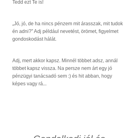
Tedd ezt Te is!
„Jó, jó, de ha nincs pénzem mit árasszak, mit tudok
én adni?” Adj például nevetést, örömet, figyelmet
gondoskodást hálát.
Adj, mert akkor kapsz. Minnél többet adsz, annál
többet kapsz vissza. Na persze nem árt egy jó
pénzügyi tanácsadó sem :) és hit abban, hogy
képes vagy rá...