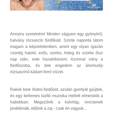
Annyira szeretném! Minden vágyam egy gyönyörű,
halvány rózsaszín fürdőkád. Szinte naponta látom
magam a képzeletemben, amint egy olyan igazán
csontig hatoló, esős, szeles, hideg és szürke őszi
nap után, este hazaérkezem. Azonnal irány a
fürdőszoba, és tele engedem az álomszép
rózsaszínű kádam forró vízzel.
Rakok bele illatos fürdősót, azután gyertyát gyújtok,
és egy kellemes lazító muzsika mellett elmerülök a
habokban. Megszűnik a külvilág, nincsenek
problémák, eltűnik a zaj - csak én vagyok...