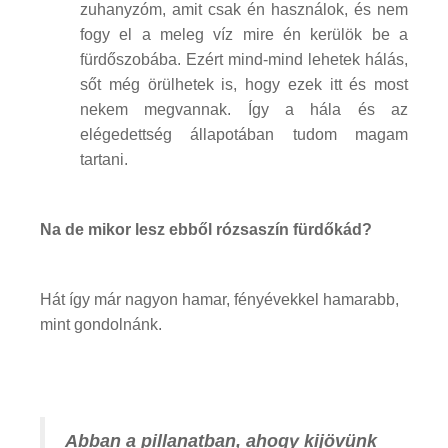
zuhanyzóm, amit csak én használok, és nem
fogy el a meleg víz mire én kerülök be a
fürdőszobába. Ezért mind-mind lehetek hálás,
sőt még örülhetek is, hogy ezek itt és most
nekem megvannak. Így a hála és az
elégedettség állapotában tudom magam
tartani.
Na de mikor lesz ebből rózsaszín fürdőkád?
Hát így már nagyon hamar, fényévekkel hamarabb,
mint gondolnánk.
Abban a pillanatban, ahogy kijövünk