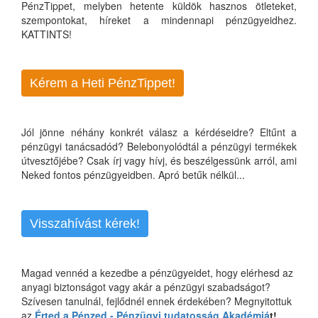
PénzTippet, melyben hetente küldök hasznos ötleteket,
szempontokat, híreket a mindennapi pénzügyeidhez.
KATTINTS!
Kérem a Heti PénzTippet!
Jól jönne néhány konkrét válasz a kérdéseidre? Eltűnt a
pénzügyi tanácsadód? Belebonyolódtál a pénzügyi termékek
útvesztőjébe? Csak írj vagy hívj, és beszélgessünk arról, ami
Neked fontos pénzügyeidben. Apró betűk nélkül...
Visszahívást kérek!
Magad vennéd a kezedbe a pénzügyeidet, hogy elérhesd az
anyagi biztonságot vagy akár a pénzügyi szabadságot?
Szívesen tanulnál, fejlődnél ennek érdekében? Megnyitottuk
az
Érted a Pénzed - Pénzügyi tudatosság Akadémiá
t!