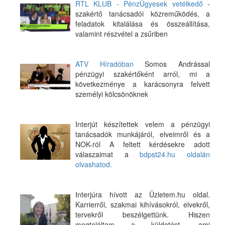
RTL KLUB - PénzÜgyesek vetélkedő
-
szakértő tanácsadói közreműködés, a
feladatok kitalálása és összeállítása,
valamint részvétel a zsűriben
ATV Híradóban
Somos Andrással
pénzügyi szakértőként arról, mi a
következménye a karácsonyra felvett
személyi kölcsönöknek
Interjút készítettek velem a pénzügyi
tanácsadók munkájáról, elveimről és a
NOK-ról A feltett kérdésekre adott
válaszaimat a
bdpst24.hu oldalán
olvashatod.
Interjúra hívott az Üzletem.hu oldal.
Karrierről, szakmai kihívásokról, elvekről,
tervekről beszélgettünk. Hiszen
megtaláltam a küldetést, ami