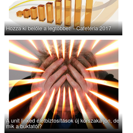
Hozza ki belőle a legtöbbet! - Cafetéria 2017
A unit linked életbiztosítások új korszaka jön, de
mik a buktatói?