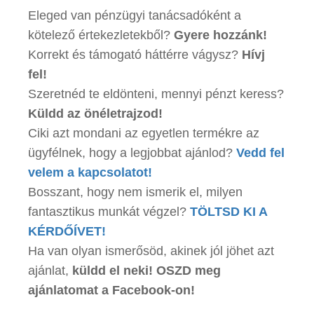
Eleged van pénzügyi tanácsadóként a
kötelező értekezletekből?
Gyere hozzánk!
Korrekt és támogató háttérre vágysz?
Hívj
fel!
Szeretnéd te eldönteni, mennyi pénzt keress?
Küldd az önéletrajzod!
Ciki azt mondani az egyetlen termékre az
ügyfélnek, hogy a legjobbat ajánlod?
Vedd fel
velem a kapcsolatot!
Bosszant, hogy nem ismerik el, milyen
fantasztikus munkát végzel?
TÖLTSD KI A
KÉRDŐÍVET!
Ha van olyan ismerősöd, akinek jól jöhet azt
ajánlat,
küldd el neki! OSZD meg
ajánlatomat a Facebook-on!