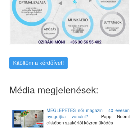
Kitöltöm a kérdőívet!
Média megjelenések:
MEGLEPETÉS női magazin - 40 évesen
nyugdíjba vonulni?
- Papp Noémi
cikkében szakértői közreműködés