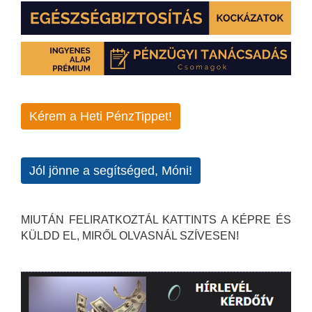
Kérem a Heti PénzTippet!
Jól jönne a segítséged, Móni!
MIUTÁN FELIRATKOZTÁL KATTINTS A KÉPRE ÉS
KÜLDD EL, MIRŐL OLVASNÁL SZÍVESEN!