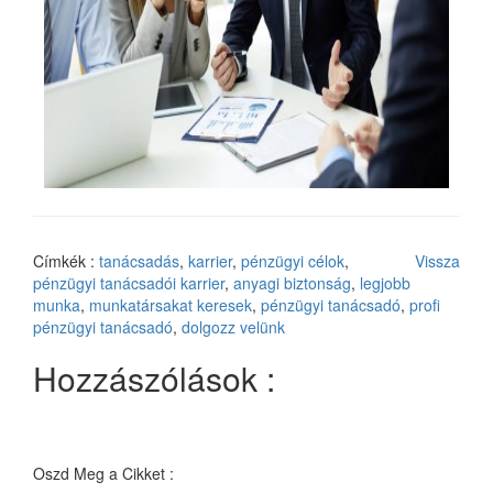
Címkék :
tanácsadás
,
karrier
,
pénzügyi célok
,
Vissza
pénzügyi tanácsadói karrier
,
anyagi biztonság
,
legjobb
munka
,
munkatársakat keresek
,
pénzügyi tanácsadó
,
profi
pénzügyi tanácsadó
,
dolgozz velünk
Hozzászólások :
Oszd Meg a Cikket :