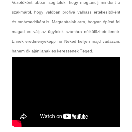
Vezetőként abban segítelek, hogy megtanulj mindent a
szakmáról, hogy valóban profivá válhass értékesítőként
és tanácsadóként is. Megtanítalak arra, hogyan építsd fel
magad és válj az ügyfelek számára nélkülözhetetlenné.
Ennek eredményeképp ne Neked kelljen majd vadászni,
hanem ők ajánljanak és keressenek Téged.