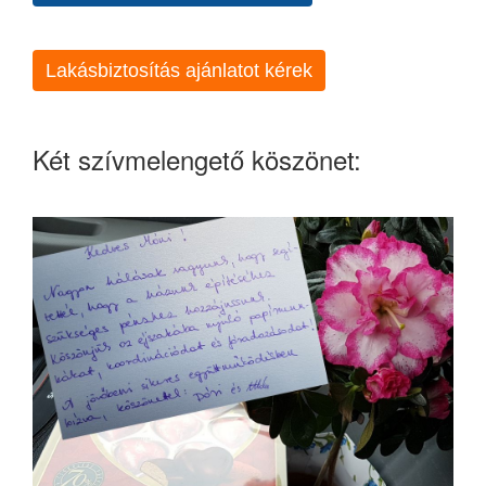
Lakásbiztosítás ajánlatot kérek
Két szívmelengető köszönet: