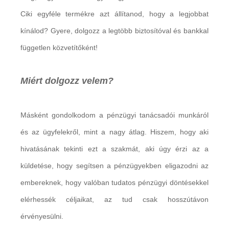
Ciki egyféle termékre azt állítanod, hogy a legjobbat
kínálod? Gyere, dolgozz a legtöbb biztosítóval és bankkal
független közvetítőként!
Miért dolgozz velem?
Másként gondolkodom a pénzügyi tanácsadói munkáról
és az ügyfelekről, mint a nagy átlag. Hiszem, hogy aki
hivatásának tekinti ezt a szakmát, aki úgy érzi az a
küldetése, hogy segítsen a pénzügyekben eligazodni az
embereknek, hogy valóban tudatos pénzügyi döntésekkel
elérhessék céljaikat, az tud csak hosszútávon
érvényesülni.