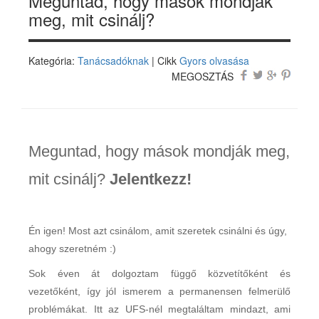
Meguntad, hogy mások mondják
meg, mit csinálj?
Kategória:
Tanácsadóknak
| Cikk
Gyors olvasása
MEGOSZTÁS
Meguntad, hogy mások mondják meg,
mit csinálj?
Jelentkezz!
Én igen! Most azt csinálom, amit szeretek csinálni és úgy,
ahogy szeretném :)
Sok éven át dolgoztam függő közvetítőként és
vezetőként, így jól ismerem a permanensen felmerülő
problémákat. Itt az UFS-nél megtaláltam mindazt, ami