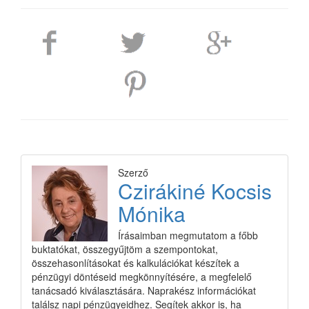
Szerző
Czirákiné Kocsis
Mónika
Írásaimban megmutatom a főbb
buktatókat, összegyűjtöm a szempontokat,
összehasonlításokat és kalkulációkat készítek a
pénzügyi döntéseid megkönnyítésére, a megfelelő
tanácsadó kiválasztására. Naprakész információkat
találsz napi pénzügyeidhez. Segítek akkor is, ha