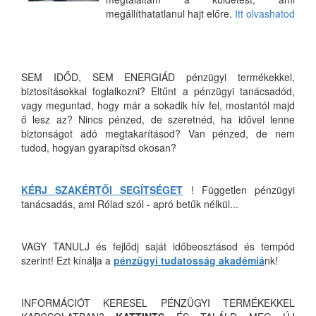
megállíthatatlanul hajt előre.
Itt olvashatod
SEM IDŐD, SEM ENERGIÁD pénzügyi termékekkel,
biztosításokkal foglalkozni? Eltűnt a pénzügyi tanácsadód,
vagy meguntad, hogy már a sokadik hív fel, mostantól majd
ő lesz az? Nincs pénzed, de szeretnéd, ha idővel lenne
biztonságot adó megtakarításod? Van pénzed, de nem
tudod, hogyan gyarapítsd okosan?
KÉRJ SZAKÉRTŐI SEGÍTSÉGET
! Független pénzügyi
tanácsadás, ami Rólad szól - apró betűk nélkül...
VAGY TANULJ és fejlődj saját időbeosztásod és tempód
szerint! Ezt kínálja a
pénzügyi tudatosság akadémiá
nk!
INFORMÁCIÓT KERESEL PÉNZÜGYI TERMÉKEKKEL