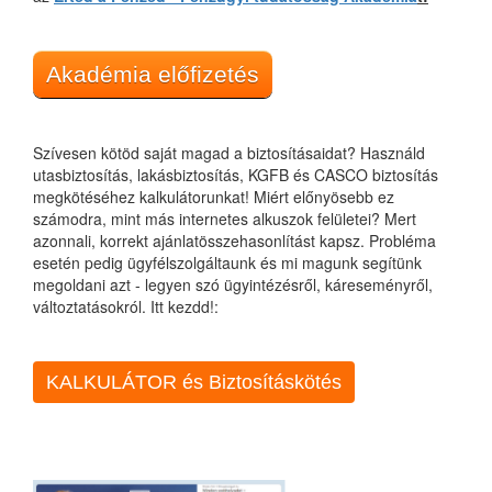
Akadémia előfizetés
Szívesen kötöd saját magad a biztosításaidat? Használd
utasbiztosítás, lakásbiztosítás, KGFB és CASCO biztosítás
megkötéséhez kalkulátorunkat! Miért előnyösebb ez
számodra, mint más internetes alkuszok felületei? Mert
azonnali, korrekt ajánlatösszehasonlítást kapsz. Probléma
esetén pedig ügyfélszolgáltaunk és mi magunk segítünk
megoldani azt - legyen szó ügyintézésről, káreseményről,
változtatásokról. Itt kezdd!:
KALKULÁTOR és Biztosításkötés