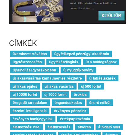
CÍMKÉK
üzembentartóváltás
ügyfélképző pénzügyi akadémia
ügyfélazonosítás
ügyfél átvilágítás
út a boldogsághoz
újraindítási gyorskölcsön
új nyugdíjkötvény
új lakásvásárlás kamatmentes részletre
új lakástakarék
új lakás építés
új lakás vásárlás
új 500 forint
új 10000 forint
új 1000 forint
öröklés
öregedő társadalom
öngondoskodás
önerő nélkül
érzelmi intelligencia
érvényes pénzeink
érvényes bankjegyeink
értékpapírszámla
életkezdési hitel
életbiztosítás
átverés
áthidaló hitel
átalányadózó vállalkozó
átalányadó kalkulátor
áruhitel