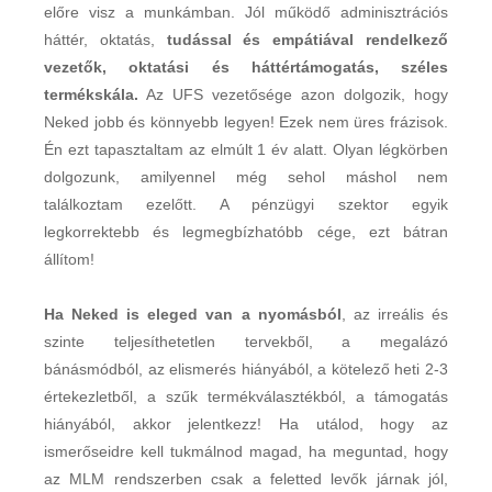
előre visz a munkámban. Jól működő adminisztrációs
háttér, oktatás,
tudással és empátiával rendelkező
vezetők, oktatási és háttértámogatás, széles
termékskála.
Az UFS vezetősége azon dolgozik, hogy
Neked jobb és könnyebb legyen! Ezek nem üres frázisok.
Én ezt tapasztaltam az elmúlt 1 év alatt. Olyan légkörben
dolgozunk, amilyennel még sehol máshol nem
találkoztam ezelőtt. A pénzügyi szektor egyik
legkorrektebb és legmegbízhatóbb cége, ezt bátran
állítom!
Ha Neked is eleged van a nyomásból
, az irreális és
szinte teljesíthetetlen tervekből, a megalázó
bánásmódból, az elismerés hiányából, a kötelező heti 2-3
értekezletből, a szűk termékválasztékból, a támogatás
hiányából, akkor jelentkezz! Ha utálod, hogy az
ismerőseidre kell tukmálnod magad, ha meguntad, hogy
az MLM rendszerben csak a feletted levők járnak jól,