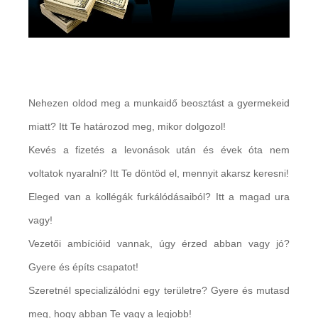
Nehezen oldod meg a munkaidő beosztást a gyermekeid
miatt? Itt Te határozod meg, mikor dolgozol!
Kevés a fizetés a levonások után és évek óta nem
voltatok nyaralni? Itt Te döntöd el, mennyit akarsz keresni!
Eleged van a kollégák furkálódásaiból? Itt a magad ura
vagy!
Vezetői ambícióid vannak, úgy érzed abban vagy jó?
Gyere és építs csapatot!
Szeretnél specializálódni egy területre? Gyere és mutasd
meg, hogy abban Te vagy a legjobb!