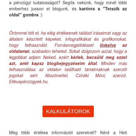
a pénzügyi tudatosságot? Segíts nekünk, hogy minél több
emberhez jusson el blogunk, és
kattints a "Tetszik az
oldal" gombra
:)
Örömmel tölt el, ha elég értékesnek találod írásaimat vagy az
általam készített képeket, infografikákat és grafikonokat,
hogy felhasználd. Forrásmegjelöléssel
linkelve
az
oldalamat
, szabadon teheted. Sokat dolgozom azzal, hogy a
legjobbat adjam Neked, ezért
kérlek, becsüld meg ezzel
azt, amit kapsz blogbejegyzéseim által
. Minden más
felhasználása az oldalon található tartalmaknak szerzői
jogokat sért. Köszönettel, Cziráki Móni, szerző,
Etikuspénzügyek.hu.
KALKULÁTOROK
Még több értékes információt szeretnél? Kérd a Heti