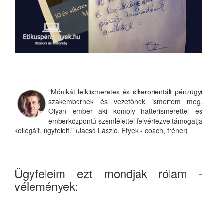
"Mónikát lelkiismeretes és sikerorientált pénzügyi
szakembernek és vezetőnek ismertem meg.
Olyan ember aki komoly háttérismerettel és
emberközpontú szemlélettel felvértezve támogatja
kollégáit, ügyfeleit." (Jacsó László, Etyek - coach, tréner)
Ügyfeleim ezt mondják rólam -
vélemények: