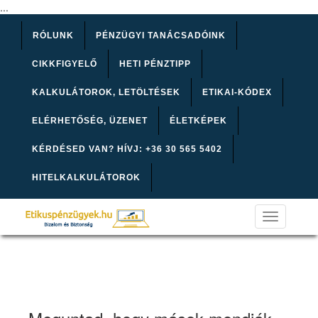
...
RÓLUNK
PÉNZÜGYI TANÁCSADÓINK
CIKKFIGYELŐ
HETI PÉNZTIPP
KALKULÁTOROK, LETÖLTÉSEK
ETIKAI-KÓDEX
ELÉRHETŐSÉG, ÜZENET
ÉLETKÉPEK
KÉRDÉSED VAN? HÍVJ: +36 30 565 5402
HITELKALKULÁTOROK
Toggle
navigation