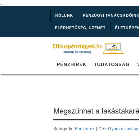
...
RÓLUNK
PÉNZÜGYI TANÁCSADÓIN
ELÉRHETŐSÉG, ÜZENET
ÉLETKÉPE
PÉNZHÍREK
TUDATOSSÁG
Megszűnhet a lakástakaré
Kategória:
Pénzhírek
| Cikk
Gyors olvasása