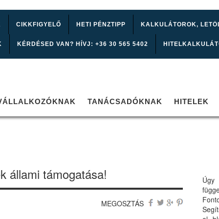
K
CIKKFIGYELŐ
HETI PÉNZTIPP
KALKULÁTOROK, LETÖ
K
KÉRDÉSED VAN? HÍVJ: +36 30 565 5402
HITELKALKULÁ
VÁLLALKOZÓKNAK
TANÁCSADÓKNAK
HITELEK
k állami támogatása!
Úgy 
függ
Font
MEGOSZTÁS
Segí