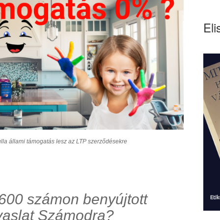
Eli
lla állami támogatás lesz az LTP szerződésekre
/2600 számon benyújtott
vaslat Számodra?