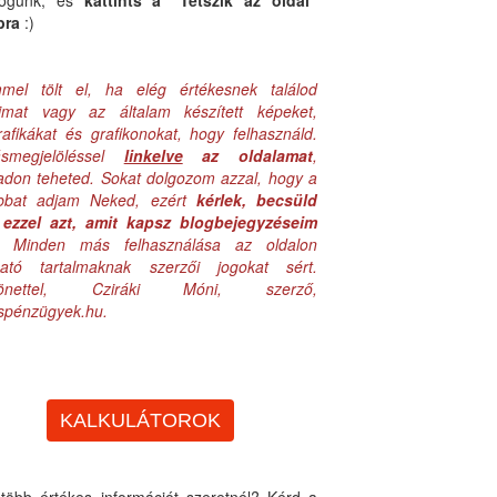
logunk, és
kattints a "Tetszik az oldal"
bra
:)
mel tölt el, ha elég értékesnek találod
aimat vagy az általam készített képeket,
rafikákat és grafikonokat, hogy felhasználd.
ásmegjelöléssel
linkelve
az oldalamat
,
adon teheted. Sokat dolgozom azzal, hogy a
obbat adjam Neked, ezért
kérlek, becsüld
ezzel azt, amit kapsz blogbejegyzéseim
. Minden más felhasználása az oldalon
lható tartalmaknak szerzői jogokat sért.
zönettel, Cziráki Móni, szerző,
uspénzügyek.hu.
KALKULÁTOROK