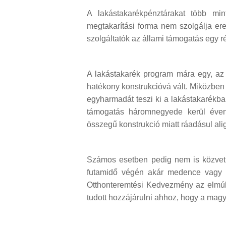
A lakástakarékpénztárakat több m
megtakarítási forma nem szolgálja er
szolgáltatók az állami támogatás egy rés
A lakástakarék program mára egy, az
hatékony konstrukcióvá vált. Miközbe
egyharmadát teszi ki a lakástakarékban
támogatás háromnegyede kerül évent
összegű konstrukció miatt ráadásul ali
Számos esetben pedig nem is közvetle
futamidő végén akár medence vagy sz
Otthonteremtési Kedvezmény az elmú
tudott hozzájárulni ahhoz, hogy a magy