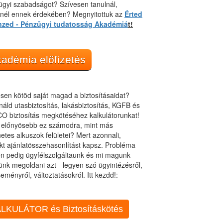
gyi szabadságot? Szívesen tanulnál,
dnél ennek érdekében? Megnyitottuk az
Érted
nzed - Pénzügyi tudatosság Akadémiá
t!
adémia előfizetés
sen kötöd saját magad a biztosításaidat?
áld utasbiztosítás, lakásbiztosítás, KGFB és
O biztosítás megkötéséhez kalkulátorunkat!
t előnyösebb ez számodra, mint más
netes alkuszok felületei? Mert azonnali,
kt ajánlatösszehasonlítást kapsz. Probléma
n pedig ügyfélszolgáltaunk és mi magunk
ünk megoldani azt - legyen szó ügyintézésről,
eményről, változtatásokról. Itt kezdd!:
LKULÁTOR és Biztosításkötés