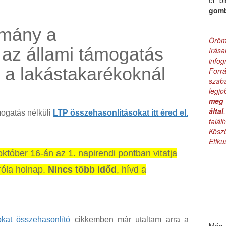
el b
gom
rmány a
Öröm
 az állami támogatás
írás
infog
 a lakástakarékoknál
Forr
szab
legj
meg 
által
mogatás nélküli
LTP összehasonlításokat itt éred el.
talá
Kös
Etik
któber 16-án az 1. napirendi pontban vitatja
róla holnap.
Nincs több időd
, hívd a
ókat összehasonlító
cikkemben már utaltam arra a