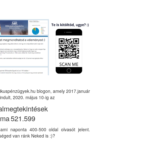
tikuspénzügyek.hu blogon, amely 2017.január
indult, 2020. május 10-ig az
almegtekintések
áma
521.599
, ami naponta 400-500 oldal olvasót jelent.
éged van ránk Neked is :)?