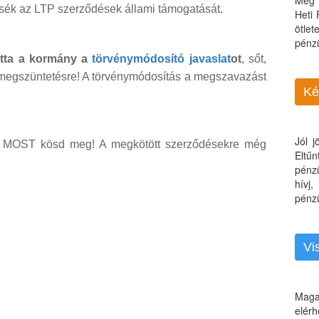
Még 
sék az LTP szerződések állami támogatását.
Heti
ötle
pénz
otta a kormány a
törvénymódosító javaslat
ot
, sőt,
megszüntetésre! A törvénymódosítás a megszavazást
Ké
Jól 
kor MOST kösd meg! A megkötött szerződésekre még
Eltű
pénz
hívj
pénzü
Vi
Maga
elérh