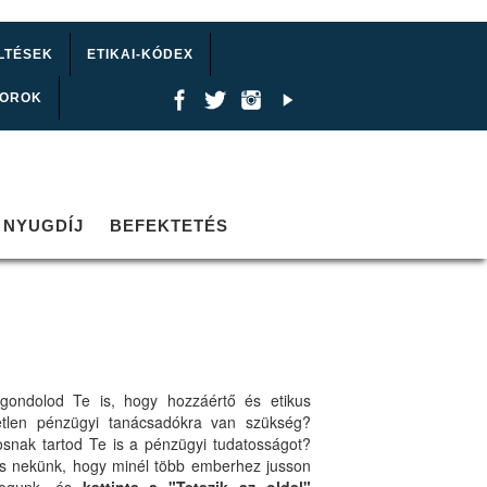
LTÉSEK
ETIKAI-KÓDEX
TOROK
NYUGDÍJ
BEFEKTETÉS
gondolod Te is, hogy hozzáértő és etikus
etlen pénzügyi tanácsadókra van szükség?
osnak tartod Te is a pénzügyi tudatosságot?
ts nekünk, hogy minél több emberhez jusson