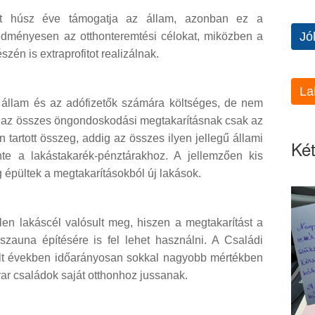
int húsz éve támogatja az állam, azonban ez a
Jó
edményesen az otthonteremtési célokat, miközben a
zén is extraprofitot realizálnak.
La
 állam és az adófizetők számára költséges, de nem
n az összes öngondoskodási megtakarításnak csak az
 tartott összeg, addig az összes ilyen jellegű állami
Két
e a lakástakarék-pénztárakhoz. A jellemzően kis
g épültek a megtakarításokból új lakások.
n lakáscél valósult meg, hiszen a megtakarítást a
auna építésére is fel lehet használni. A Családi
lt években időarányosan sokkal nagyobb mértékben
ar családok saját otthonhoz jussanak.