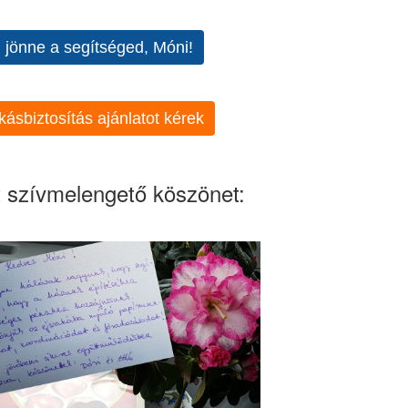
l jönne a segítséged, Móni!
kásbiztosítás ajánlatot kérek
 szívmelengető köszönet: