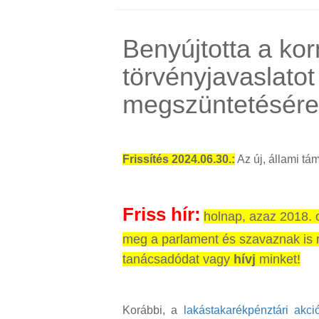
Benyújtotta a ko
törvényjavaslatot
megszüntetésére
Frissítés 2024.06.30.:
Az új, állami tá
Friss hír:
holnap, azaz 2018. o
meg a parlament és szavaznak is 
tanácsadódat vagy
hívj
minket!
Korábbi, a
lakástakarékpénztári akci