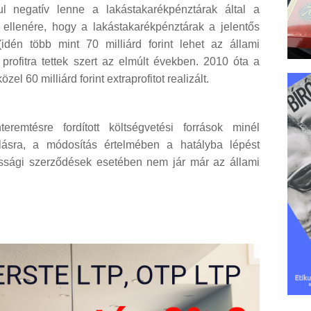
l negatív lenne a lakástakarékpénztárak által a
ellenére, hogy a lakástakarékpénztárak a jelentős
dén több mint 70 milliárd forint lehet az állami
 profitra tettek szert az elmúlt években. 2010 óta a
el 60 milliárd forint extraprofitot realizált.
remtésre fordított költségvetési források minél
lásra, a módosítás értelmében a hatályba lépést
ossági szerződések esetében nem jár már az állami