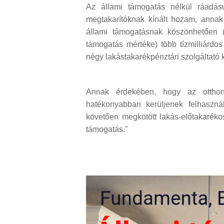
Az állami támogatás nélkül ráadásu
megtakarítóknak kínált hozam, annak 
állami támogatásnak köszönhetően (i
támogatás mértéke) több tízmilliárdos
négy lakástakarékpénztári szolgáltató köz
Annak érdekében, hogy az otthonte
hatékonyabban kerüljenek felhaszná
követően megkötött lakás-előtakarék
támogatás."