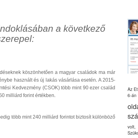
 indoklásában a következő
szerepel:
kedéseknek köszönhetően a magyar családok ma már
énybe használt és új lakás vásárlása esetén. A 2015-
emtési Kedvezmény (CSOK) több mint 90 ezer család
Az E
6-án 
0 milliárd forint értékben.
old
sz
edig több mint 240 milliárd forintot biztosít különböző
volt
Szüks