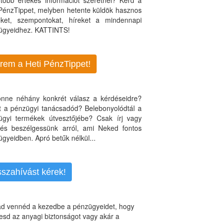
több értékes információt szeretnél? Kérd a
 PénzTippet, melyben hetente küldök hasznos
teket, szempontokat, híreket a mindennapi
ügyeidhez. KATTINTS!
rem a Heti PénzTippet!
jönne néhány konkrét válasz a kérdéseidre?
nt a pénzügyi tanácsadód? Belebonyolódtál a
ügyi termékek útvesztőjébe? Csak írj vagy
, és beszélgessünk arról, ami Neked fontos
gyeidben. Apró betűk nélkül...
sszahívást kérek!
d vennéd a kezedbe a pénzügyeidet, hogy
esd az anyagi biztonságot vagy akár a