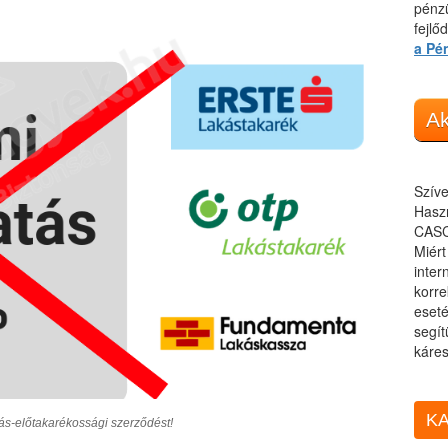
pénzü
fejlő
a Pé
Ak
Szíve
Haszn
CASC
Miér
inter
korre
eseté
segít
káres
KA
ás-előtakarékossági szerződést!