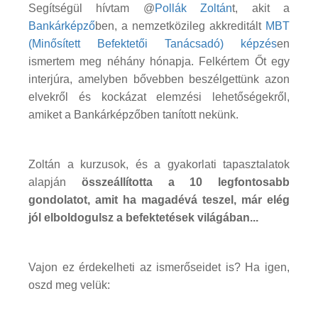
Segítségül hívtam @
Pollák Zoltán
t, akit a
Bankárképző
ben, a nemzetközileg akkreditált
MBT
(Minősített Befektetői Tanácsadó) képzés
en
ismertem meg néhány hónapja. Felkértem Őt egy
interjúra, amelyben bővebben beszélgettünk azon
elvekről és kockázat elemzési lehetőségekről,
amiket a Bankárképzőben tanított nekünk.
Zoltán a kurzusok, és a gyakorlati tapasztalatok
alapján
összeállította a 10 legfontosabb
gondolatot, amit ha magadévá teszel, már elég
jól elboldogulsz a befektetések világában...
Vajon ez érdekelheti az ismerőseidet is? Ha igen,
oszd meg velük: