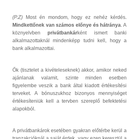
(P.Z)
Most én mondom, hogy ez nehéz kérdés.
Mindkettőnek van számos előnye és hátránya
. A
köznyelvben
privátbankár
ként ismert banki
alkalmazottaknál mindenképp tudni kell, hogy a
bank alkalmazottai.
Ők (tisztelet a kivételeseknek) akkor, amikor neked
ajánlanak valamit, szinte minden esetben
figyelembe veszik a bank által kiadott értékesítési
terveket. A bónuszukhoz bizonyos mennyiséget
értékesíteniük kell a tervben szereplő befektetési
alapokból.
A privátbankárok esetében gyakran előtérbe kerül a
tranzakcióknál a saját érdek, vagy ezen keresztül a