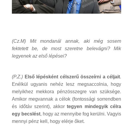
(Cz.M)
Mit mondanál annak, aki még sosem
fektetett be, de most szeretne belevágni? Mik
legyenek az első lépései?
(P.Z.)
Első lépésként célszerű összeírni a céljait
.
Enélkül ugyanis nehéz lesz megsaccolnia, hogy
melyikhez mekkora pénzösszegre van szüksége.
Amikor megvannak a célok (fontossági sorrendben
és időtáv szerint), akkor
tegyen mindegyik célra
egy becslést
, hogy az mennyibe fog kerülni. Vagyis
mennyi pénz kell, hogy elérje őket.