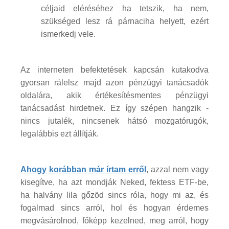
céljaid eléréséhez ha tetszik, ha nem,
szükséged lesz rá párnaciha helyett, ezért
ismerkedj vele.
Az interneten befektetések kapcsán kutakodva
gyorsan rálelsz majd azon pénzügyi tanácsadók
oldalára, akik értékesítésmentes pénzügyi
tanácsadást hirdetnek. Ez így szépen hangzik -
nincs jutalék, nincsenek hátsó mozgatórugók,
legalábbis ezt állítják.
Ahogy korábban már írtam erről
, azzal nem vagy
kisegítve, ha azt mondják Neked, fektess ETF-be,
ha halvány lila gőzöd sincs róla, hogy mi az, és
fogalmad sincs arról, hol és hogyan érdemes
megvásárolnod, főképp kezelned, meg arról, hogy