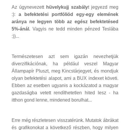
Az úgynevezett
hüvelykujj szabály
t jegyezd meg
:):
a befektetési portfóliód egy-egy elemének
aránya ne legyen több az egész befektetésed
5%-ánál.
Vagyis ne tedd minden pénzed Teslába
:))...
Természetesen azt sem igazán nevezhetjük
diverzifikációnak, ha például veszel Magyar
Állampapír Pluszt, meg Kincstárjegyet, és mondjuk
olyan befektetési alapot, ami a BUX indexet követi.
Ebben az esetben ugyanis a kockázatod a magyar
gazdaságba vetett rendíthetetlen hited lesz - ha
itthon gond lenne, mindened borulhat...
Erre még részletesen visszatérünk. Mutatok ábrákat
és grafikonokat a következő részben, hogy milyen