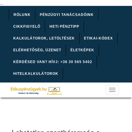
...
RÓLUNK
PÉNZÜGYI TANÁCSADÓINK
CIKKFIGYELŐ
HETI PÉNZTIPP
KALKULÁTOROK, LETÖLTÉSEK
ETIKAI-KÓDEX
ELÉRHETŐSÉG, ÜZENET
ÉLETKÉPEK
KÉRDÉSED VAN? HÍVJ: +36 30 565 5402
HITELKALKULÁTOROK
Toggle
navigation