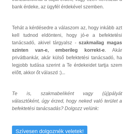
bank érdeke, az ügyfél érdekével szemben.
Tehát a kérdésedre a válaszom az, hogy inkább azt
kell tudnod eldönteni, hogy jó-e a befektetési
tanácsadó, akivel tárgyalsz -
szakmailag magas
szinten van-e, emberileg korrekt-e
. Akár
privátbankár, akár külső befektetési tanácsadó, ha
legjobb tudása szerint a Te érdekeidet tartja szem
előtt, akkor őt válaszd :)...
Te is, szakmabeliként vagy (új)pályát
választóként, úgy érzed, hogy neked való terület a
befektetési tanácsadás? Dolgozz velünk:
Szívesen dolgoznék veletek!