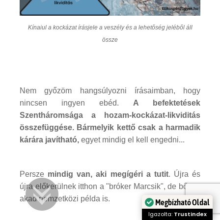
Kínaiul a kockázat írásjele a veszély és a lehetőség jeléből áll
össze
Nem győzöm hangsúlyozni írásaimban, hogy
nincsen ingyen ebéd.
A befektetések
Szentháromsága a hozam-kockázat-likviditás
összefüggése. Bármelyik kettő csak a harmadik
kárára javítható,
egyet mindig el kell engedni...
Persze
mindig van, aki megígéri a tutit
. Újra és
újra előkerülnek itthon a "bróker Marcsik", de bőven
akad nemzetközi példa is.
Megbízható Oldal
Igazolta:
Trustindex