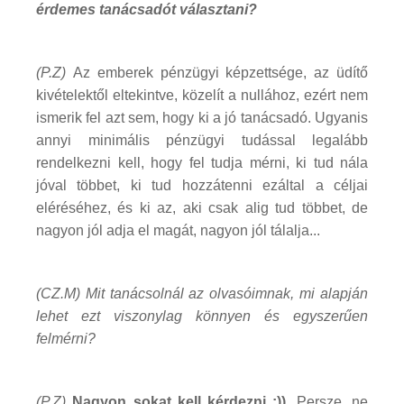
érdemes tanácsadót választani?
(P.Z)
Az emberek pénzügyi képzettsége, az üdítő
kivételektől eltekintve, közelít a nullához, ezért nem
ismerik fel azt sem, hogy ki a jó tanácsadó. Ugyanis
annyi minimális pénzügyi tudással legalább
rendelkezni kell, hogy fel tudja mérni, ki tud nála
jóval többet, ki tud hozzátenni ezáltal a céljai
eléréséhez, és ki az, aki csak alig tud többet, de
nagyon jól adja el magát, nagyon jól tálalja...
(CZ.M) Mit tanácsolnál az olvasóimnak, mi alapján
lehet ezt viszonylag könnyen és egyszerűen
felmérni?
(P.Z)
Nagyon sokat kell kérdezni :)).
Persze, ne