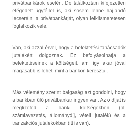
privátbankárok esetén. De találkoztam kifejezetten
elégedett ügyféllel is, aki sosem lenne hajlandó
lecserélni a privátbankárját, olyan lelkiismeretesen
foglalkozik vele.
Van, aki azzal érvel, hogy a befektetési tanácsadók
jutalékért dolgoznak. Ez befolyásolhatja a
befektetéseinek a költségeit, ami így akár jóval
magasabb is lehet, mint a bankon keresztül.
Más vélemény szerint balgaság azt gondolni, hogy
a bankban ülő privátbankár ingyen van. Az ő díját is
megfizeted a banki költségekben (pl.
számlavezetés, állománydíj, vételi jutalék) és a
tranzakciós jutalékokban (itt is van).