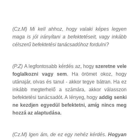
(Cz.M) Mi kell ahhoz, hogy valaki képes legyen
maga is jól irányítani a befektetéseit, vagy inkább
célszerű befektetési tanácsadóhoz fordulni?
(P.Z)
A legfontosabb kérdés az, hogy
szeretne vele
foglalkozni vagy sem
. Ha örömet okoz, hogy
utánajár, olvas és tanul - akkor tegye bátran. Ha ez
inkább megterhelő a számára, akkor válasszon
befektetési tanácsadót. A lényeg, hogy
addig senki
ne kezdjen egyedül befektetni, amíg nincs meg
hozzá az alaptudása.
(Cz.M) Igen ám, de ez egy nehéz kérdés.
Hogyan