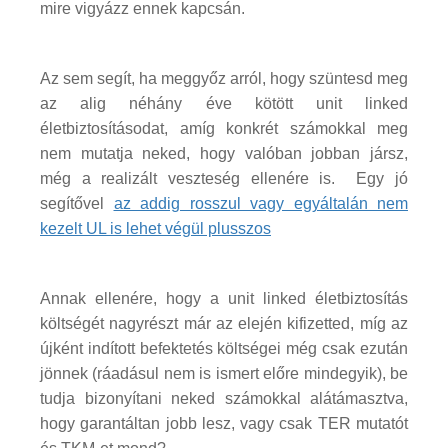
mire vigyázz ennek kapcsán.
Az sem segít, ha meggyőz arról, hogy szüntesd meg
az alig néhány éve kötött unit linked
életbiztosításodat, amíg konkrét számokkal meg
nem mutatja neked, hogy valóban jobban jársz,
még a realizált veszteség ellenére is. Egy jó
segítővel
az addig rosszul vagy egyáltalán nem
kezelt UL is lehet végül plusszos
Annak ellenére, hogy a unit linked életbiztosítás
költségét nagyrészt már az elején kifizetted, míg az
újként indított befektetés költségei még csak ezután
jönnek (ráadásul nem is ismert előre mindegyik), be
tudja bizonyítani neked számokkal alátámasztva,
hogy garantáltan jobb lesz, vagy csak TER mutatót