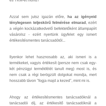
és TKM-et mond?
Azzal sem jutsz igazán előre,
ha az igényeid
ténylegesen teljeskörű felmérése elmarad
, ezért
a végén kockázatkedvelő befektetőként állampapírt
vásárolsz - ezért nyertünk ügyfelet egy ismert
értékesítésmentes tanácsadótól...
Ilyenkor lehet hasznosabb az, aki ismeri is a
termékeket, vagyis értékesít (persze nem csak egy-
két pénzügyi termékfélét tanult meg) most is, és
nem csak a régi berögzült dolgokat mondja, mert
hosszabb távon "fogja majd a kezed", mint mi is.
Ahogy az értékesítésmentes tanácsadóknál a
tanácsadói díj, az értékesítő tanácsadóknál a