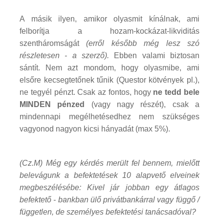
A másik ilyen, amikor olyasmit kínálnak, ami
felborítja a hozam-kockázat-likviditás
szentháromságát
(erről később még lesz szó
részletesen - a szerző).
Ebben valami biztosan
sántít. Nem azt mondom, hogy olyasmibe, ami
elsőre kecsegtetőnek tűnik (Questor kötvények pl.),
ne tegyél pénzt. Csak az fontos, hogy
ne tedd bele
MINDEN pénzed
(vagy nagy részét), csak a
mindennapi megélhetésedhez nem szükséges
vagyonod nagyon kicsi hányadát (max 5%).
(Cz.M) Még egy kérdés merült fel bennem, mielőtt
belevágunk a befektetések 10 alapvető elveinek
megbeszélésébe: Kivel jár jobban egy átlagos
befektető - bankban ülő privátbankárral vagy függő /
független, de személyes befektetési tanácsadóval?