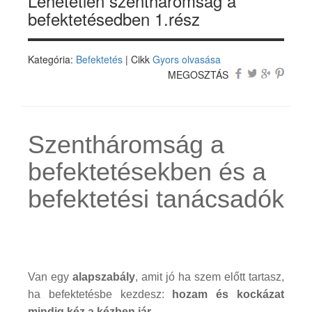
Lehetetlen szentháromság a
befektetésedben 1.rész
Kategória:
Befektetés
| Cikk
Gyors olvasása
MEGOSZTÁS
Szentháromság a
befektetésekben és a
befektetési tanácsadók
Van egy
alapszabály
, amit jó ha szem előtt tartasz,
ha befektetésbe kezdesz:
hozam és kockázat
mindig kéz a kézben jár.