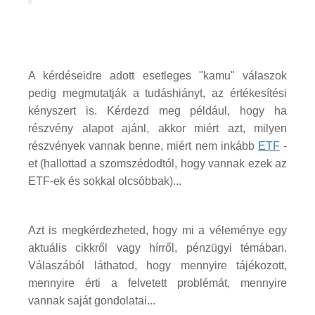
A kérdéseidre adott esetleges "kamu" válaszok
pedig megmutatják a tudáshiányt, az értékesítési
kényszert is. Kérdezd meg például, hogy ha
részvény alapot ajánl, akkor miért azt, milyen
részvények vannak benne, miért nem inkább
ETF
-
et (hallottad a szomszédodtól, hogy vannak ezek az
ETF-ek és sokkal olcsóbbak)...
Azt is megkérdezheted, hogy mi a véleménye egy
aktuális cikkről vagy hírről, pénzügyi témában.
Válaszából láthatod, hogy mennyire tájékozott,
mennyire érti a felvetett problémát, mennyire
vannak saját gondolatai...