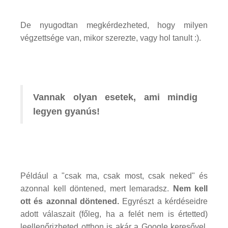
De nyugodtan megkérdezheted, hogy milyen
végzettsége van, mikor szerezte, vagy hol tanult :).
Vannak olyan esetek, ami mindig
legyen gyanús!
Például a "csak ma, csak most, csak neked" és
azonnal kell döntened, mert lemaradsz.
Nem kell
ott és azonnal döntened.
Egyrészt a kérdéseidre
adott válaszait (főleg, ha a felét nem is értetted)
leellenőrizheted otthon is akár a Google keresővel.