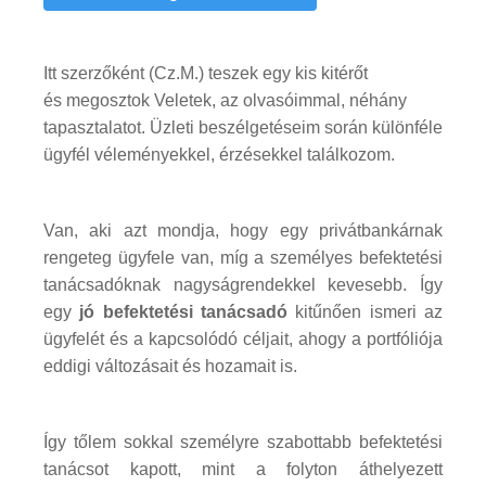
Itt szerzőként (Cz.M.) teszek egy kis kitérőt
és megosztok Veletek, az olvasóimmal, néhány
tapasztalatot. Üzleti beszélgetéseim során különféle
ügyfél véleményekkel, érzésekkel találkozom.
Van, aki azt mondja, hogy egy privátbankárnak
rengeteg ügyfele van, míg a személyes befektetési
tanácsadóknak nagyságrendekkel kevesebb. Így
egy
jó befektetési tanácsadó
kitűnően ismeri az
ügyfelét és a kapcsolódó céljait, ahogy a portfóliója
eddigi változásait és hozamait is.
Így tőlem sokkal személyre szabottabb befektetési
tanácsot kapott, mint a folyton áthelyezett