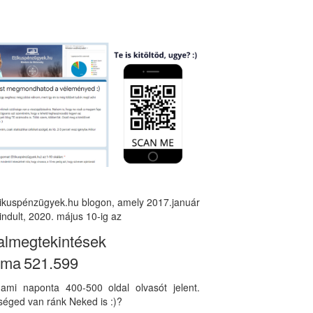
tikuspénzügyek.hu blogon, amely 2017.január
indult, 2020. május 10-ig az
almegtekintések
áma
521.599
, ami naponta 400-500 oldal olvasót jelent.
éged van ránk Neked is :)?