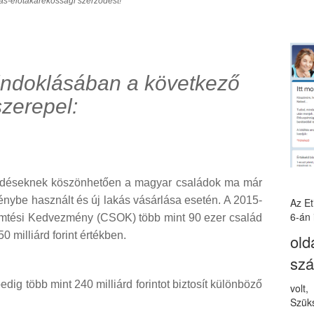
ás-előtakarékossági szerződést!
 indoklásában a következő
szerepel:
kedéseknek köszönhetően a magyar családok ma már
énybe használt és új lakás vásárlása esetén. A 2015-
Az E
6-án 
emtési Kedvezmény (CSOK) több mint 90 ezer család
0 milliárd forint értékben.
old
sz
edig több mint 240 milliárd forintot biztosít különböző
volt
Szüks