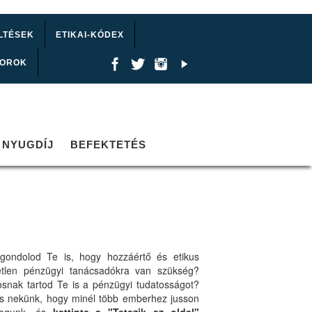
LTÉSEK
ETIKAI-KÓDEX
TOROK
NYUGDÍJ
BEFEKTETÉS
gondolod Te is, hogy hozzáértő és etikus
etlen pénzügyi tanácsadókra van szükség?
osnak tartod Te is a pénzügyi tudatosságot?
ts nekünk, hogy minél több emberhez jusson