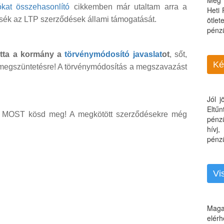
Még 
ókat összehasonlító
cikkemben már utaltam arra a
Heti
sék az LTP szerződések állami támogatását.
ötle
pénz
otta a kormány a
törvénymódosító javaslat
ot
, sőt,
Ké
megszüntetésre! A törvénymódosítás a megszavazást
Jól 
Eltű
kor MOST kösd meg! A megkötött szerződésekre még
pénz
hívj
pénzü
Vi
Maga
elérh