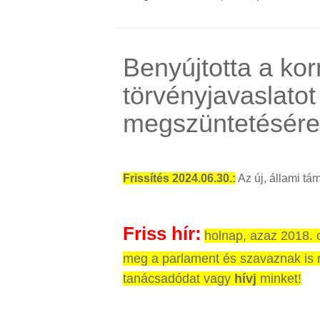
Benyújtotta a ko
törvényjavaslatot
megszüntetésére
Frissítés 2024.06.30.:
Az új, állami tá
Friss hír:
holnap, azaz 2018. o
meg a parlament és szavaznak is 
tanácsadódat vagy
hívj
minket!