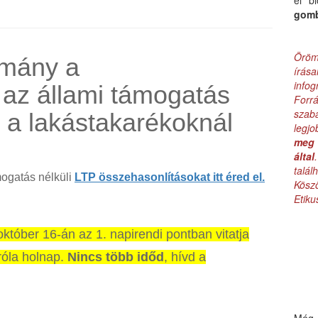
el b
gom
Öröm
rmány a
írás
infog
 az állami támogatás
Forr
szab
 a lakástakarékoknál
legj
meg 
által
talá
mogatás nélküli
LTP összehasonlításokat itt éred el.
Kös
Etik
któber 16-án az 1. napirendi pontban vitatja
róla holnap.
Nincs több időd
, hívd a