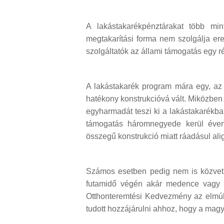
A lakástakarékpénztárakat több m
megtakarítási forma nem szolgálja er
szolgáltatók az állami támogatás egy rés
A lakástakarék program mára egy, az
hatékony konstrukcióvá vált. Miközbe
egyharmadát teszi ki a lakástakarékban
támogatás háromnegyede kerül évent
összegű konstrukció miatt ráadásul ali
Számos esetben pedig nem is közvetle
futamidő végén akár medence vagy sz
Otthonteremtési Kedvezmény az elmú
tudott hozzájárulni ahhoz, hogy a magy