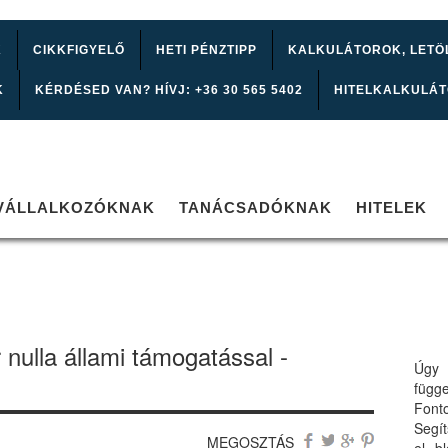
K
CIKKFIGYELŐ
HETI PÉNZTIPP
KALKULÁTOROK, LETÖ
K
KÉRDÉSED VAN? HÍVJ: +36 30 565 5402
HITELKALKULÁ
VÁLLALKOZÓKNAK
TANÁCSADÓKNAK
HITELEK
 nulla állami támogatással -
Úgy 
függ
Font
Segí
MEGOSZTÁS