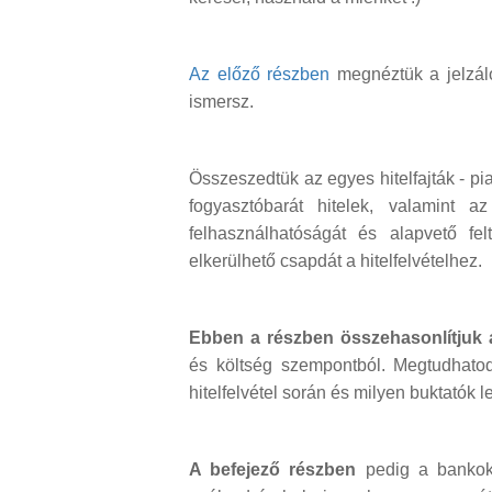
Az előző részben
megnéztük a jelzálo
ismersz.
Összeszedtük az egyes hitelfajták - p
fogyasztóbarát hitelek, valamint a
felhasználhatóságát és alapvető fel
elkerülhető csapdát a hitelfelvételhez.
Ebben a részben
összehasonlítjuk a
és költség szempontból. Megtudhatod 
hitelfelvétel során és milyen buktatók 
A befejező részben
pedig a bankok á