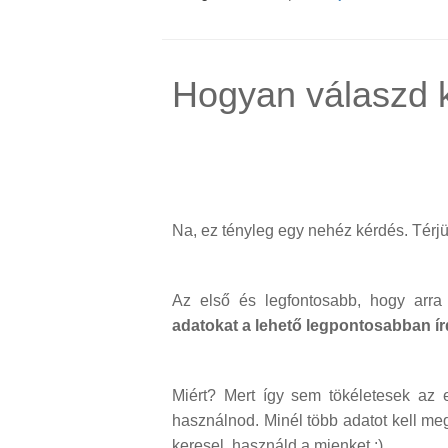
Hogyan válaszd ki
Na, ez tényleg egy nehéz kérdés. Térjün
Az első és legfontosabb, hogy arra
adatokat a lehető legpontosabban ír
Miért? Mert így sem tökéletesek az
használnod. Minél több adatot kell me
keresel, használd a mienket :)