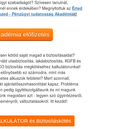
gyi szabadságot? Szívesen tanulnál,
dnél ennek érdekében? Megnyitottuk az
Érted
nzed - Pénzügyi tudatosság Akadémiá
t!
adémia előfizetés
sen kötöd saját magad a biztosításaidat?
áld utasbiztosítás, lakásbiztosítás, KGFB és
O biztosítás megkötéséhez kalkulátorunkat!
t előnyösebb ez számodra, mint más
netes alkuszok felületei? Mert azonnali,
kt ajánlatösszehasonlítást kapsz. Probléma
n pedig ügyfélszolgáltaunk és mi magunk
ünk megoldani azt - legyen szó ügyintézésről,
eményről, változtatásokról. Itt kezdd!:
LKULÁTOR és Biztosításkötés