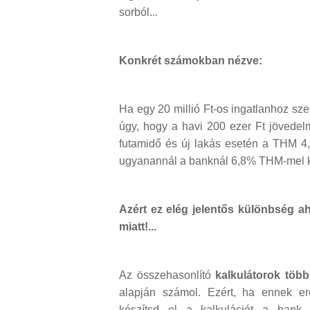
sorból...
Konkrét számokban nézve:
Ha egy 20 millió Ft-os ingatlanhoz szer
úgy, hogy a havi 200 ezer Ft jövedel
futamidő és új lakás esetén a THM 4,
ugyanannál a banknál 6,8% THM-mel
Azért ez elég jelentős különbség a
miatt!...
Az összehasonlító
kalkulátorok töb
alapján számol. Ezért, ha ennek er
készítsd el a kalkulációt a bank o