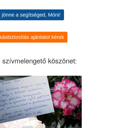
l jönne a segítséged, Móni!
kásbiztosítás ajánlatot kérek
 szívmelengető köszönet: