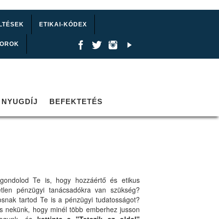
LTÉSEK
ETIKAI-KÓDEX
TOROK
NYUGDÍJ
BEFEKTETÉS
gondolod Te is, hogy hozzáértő és etikus
etlen pénzügyi tanácsadókra van szükség?
osnak tartod Te is a pénzügyi tudatosságot?
ts nekünk, hogy minél több emberhez jusson