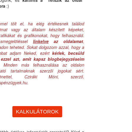
logunk, és
kattints a "Tetszik az oldal"
bra
:)
mel tölt el, ha elég értékesnek találod
aimat vagy az általam készített képeket,
rafikákat és grafikonokat, hogy felhasználd.
ásmegjelöléssel
linkelve
az oldalamat
,
adon teheted. Sokat dolgozom azzal, hogy a
obbat adjam Neked, ezért
kérlek, becsüld
ezzel azt, amit kapsz blogbejegyzéseim
. Minden más felhasználása az oldalon
lható tartalmaknak szerzői jogokat sért.
zönettel, Cziráki Móni, szerző,
uspénzügyek.hu.
KALKULÁTOROK