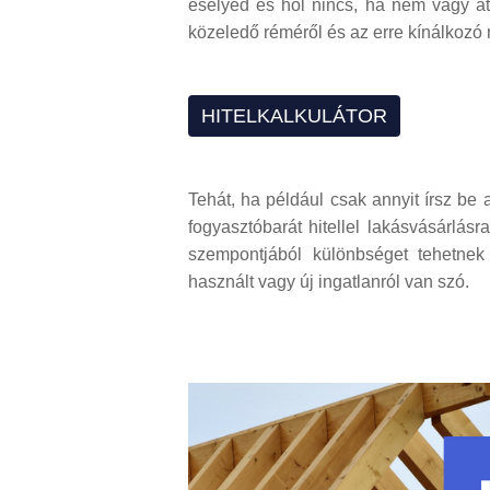
esélyed és hol nincs, ha nem vagy át
közeledő réméről és az erre kínálkozó
HITELKALKULÁTOR
Tehát, ha például csak annyit írsz be a
fogyasztóbarát hitellel lakásvásárlá
szempontjából különbséget tehetnek 
használt vagy új ingatlanról van szó.