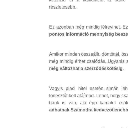
részletesebb.
Ez azonban még mindig félrevihet. E
pontos információ mennyiség beszer
Amikor minden összeállt, döntöttél, ös
még mindig érhet csalódás. Ugyanis a 
még változhat a szerződéskötésig.
Vagyis piaci hitel esetén simán l
törlesztőt kell aláírnod. Lehet, hogy c
bank is van, aki épp kamatot csök
adhatnak Számodra kedvezőtlenebb f