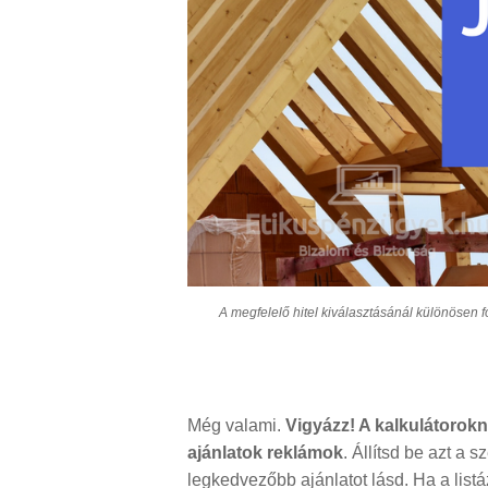
A megfelelő hitel kiválasztásánál különösen f
Még valami.
Vigyázz! A kalkulátorokná
ajánlatok reklámok
. Állítsd be azt a
legkedvezőbb ajánlatot lásd. Ha a listáz