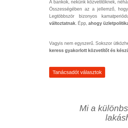
A bankok, nekünk közvetítőknek, néhány
Összességében az a jellemző, hogy
Legtöbbször bizonyos kamatperiódu
változtatnak
. Épp,
ahogy üzletpolitika
Vagyis nem egyszerű. Sokszor ütközhe
keress gyakorlott közvetítőt és készü
Tanácsadót választok
Mi a különb
lakásh