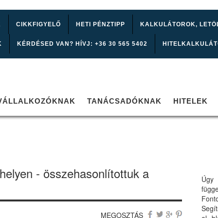
K
CIKKFIGYELŐ
HETI PÉNZTIPP
KALKULÁTOROK, LETÖ
K
KÉRDÉSED VAN? HÍVJ: +36 30 565 5402
HITELKALKULÁ
VÁLLALKOZÓKNAK
TANÁCSADÓKNAK
HITELEK
helyen - összehasonlítottuk a
Úgy 
függ
Font
Segí
MEGOSZTÁS