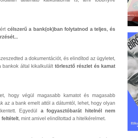
zért
célszerű a bank(ok)ban folytatnod a teljes, és
zését...
szeszedted a dokumentációt, és elindítod az ügyletet,
bankok által kikalkulált
törlesztő részlet és kamat
ehet, hogy végül magasabb kamatot és magasabb
sak az a bank emelt attól a dátumtól, lehet, hogy olyan
kentett. Egyedül
a fogyasztóbarát hitelnél nem
eltételt
, mint amivel elindítottad a hitelkérelmet.