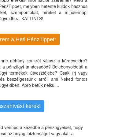
több értékes információt szeretnél? Kérd a
 PénzTippet, melyben hetente küldök hasznos
teket, szempontokat, híreket a mindennapi
ügyeidhez. KATTINTS!
rem a Heti PénzTippet!
jönne néhány konkrét válasz a kérdéseidre?
nt a pénzügyi tanácsadód? Belebonyolódtál a
ügyi termékek útvesztőjébe? Csak írj vagy
, és beszélgessünk arról, ami Neked fontos
gyeidben. Apró betűk nélkül...
sszahívást kérek!
d vennéd a kezedbe a pénzügyeidet, hogy
esd az anyagi biztonságot vagy akár a