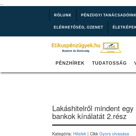
...
RÓLUNK
PÉNZÜGYI TANÁCSADÓIN
ELÉRHETŐSÉG, ÜZENET
ÉLETKÉPE
PÉNZHÍREK
TUDATOSSÁG
Lakáshitelről mindent egy 
bankok kínálatát 2.rész
Kategória:
Hitelek
| Cikk
Gyors olvasása