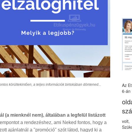
Az E
ontos körültekintően, a teljes információk birtokában döntened...
6-án 
old
sz
l (a mienknél nem), általában a legfelül listázott
volt
 szempontot a rendezéshez, ami Neked fontos, hogy a
Szüks
ott ajánlatnál a "promóció" szót látod, hagyd ki a