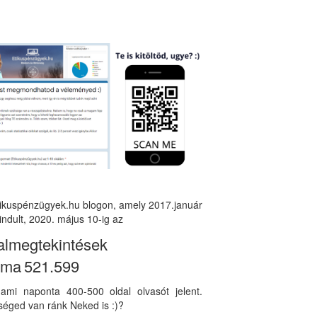
tikuspénzügyek.hu blogon, amely 2017.január
indult, 2020. május 10-ig az
almegtekintések
áma
521.599
, ami naponta 400-500 oldal olvasót jelent.
éged van ránk Neked is :)?