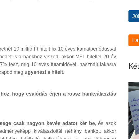
Jó
La
etnél 10 millió Ft hitelt fix 10 éves kamatperiódussal
medet is a bankhoz viszed, akkor MFL hitellel 20 év
Két
7% lesz, míg 10 éves futamidővel, használt lakásra
 kapod meg
ugyanezt a hitelt
.
hhoz, hogy csalódás érjen a rossz bankválasztás
bsége csak nagyon kevés adatot kér be
, és azok
edményeképp kiválasztottál néhány bankot, akkor
ldalán található kalkulátorral is, ami többnyire