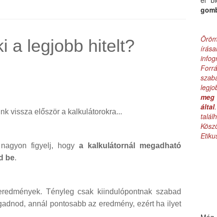
el b
gom
Öröm
 a legjobb hitelt?
írás
infog
Forr
szab
legj
meg 
által
k vissza először a kalkulátorokra...
talá
Kös
Etik
 nagyon figyelj, hogy
a kalkulátornál megadható
d be
.
 eredmények. Tényleg csak kiindulópontnak szabad
gadnod, annál pontosabb az eredmény, ezért ha ilyet