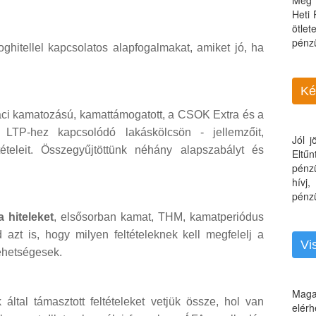
Még 
Heti
ötle
pénz
ghitellel kapcsolatos alapfogalmakat, amiket jó, ha
Ké
iaci kamatozású, kamattámogatott, a CSOK Extra és a
z LTP-hez kapcsolódó lakáskölcsön - jellemzőit,
Jól 
tételeit. Összegyűjtöttünk néhány alapszabályt és
Eltű
pénz
hívj
pénzü
 hiteleket
, elsősorban kamat, THM, kamatperiódus
azt is, hogy milyen feltételeknek kell megfelelj a
Vi
lehetségesek.
Maga
ltal támasztott feltételeket vetjük össze, hol van
elérh