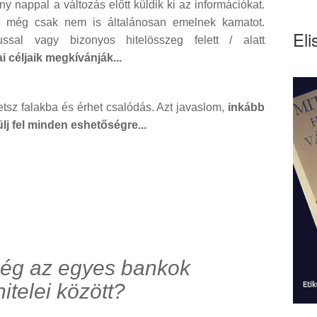
 nappal a változás előtt küldik ki az információkat.
 még csak nem is általánosan emelnek kamatot.
Eli
ssal vagy bizonyos hitelösszeg felett / alatt
i céljaik megkívánják...
tsz falakba és érhet csalódás. Azt javaslom,
inkább
lj fel minden eshetőségre...
ség az egyes bankok
itelei között?