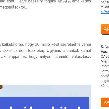
lag eset. Illetve beszélni fogunk az ÁFA emelkedés
pénzü
fejlő
 megoldásokról..
a Pé
Ak
 kalkulátorba, hogy 10 millió Ft-ot szeretnél felvenni
Szíve
sra, akkor az nem lesz elég. Ugyanis a bankok kamat
Haszn
CASC
az alapján is, hogy milyen futamidőt választasz,
Miér
inter
korre
eseté
segít
káres
KA