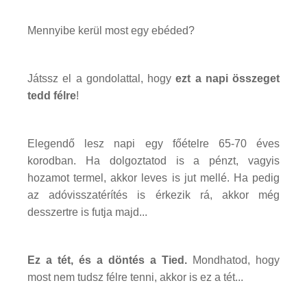
Mennyibe kerül most egy ebéded?
Játssz el a gondolattal, hogy
ezt a napi összeget
tedd félre
!
Elegendő lesz napi egy főételre 65-70 éves
korodban. Ha dolgoztatod is a pénzt, vagyis
hozamot termel, akkor leves is jut mellé. Ha pedig
az adóvisszatérítés is érkezik rá, akkor még
desszertre is futja majd...
Ez a tét, és a döntés a Tied.
Mondhatod, hogy
most nem tudsz félre tenni, akkor is ez a tét...