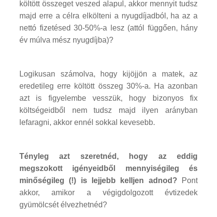
költött összeget veszed alapul, akkor mennyit tudsz
majd erre a célra elkölteni a nyugdíjadból, ha az a
nettó fizetésed 30-50%-a lesz (attól függően, hány
év múlva mész nyugdíjba)?
Logikusan számolva, hogy kijöjjön a matek, az
eredetileg erre költött összeg 30%-a. Ha azonban
azt is figyelembe vesszük, hogy bizonyos fix
költségeidből nem tudsz majd ilyen arányban
lefaragni, akkor ennél sokkal kevesebb.
Tényleg azt szeretnéd, hogy az eddig
megszokott igényeidből mennyiségileg és
minőségileg (!) is lejjebb kelljen adnod?
Pont
akkor, amikor a végigdolgozott évtizedek
gyümölcsét élvezhetnéd?