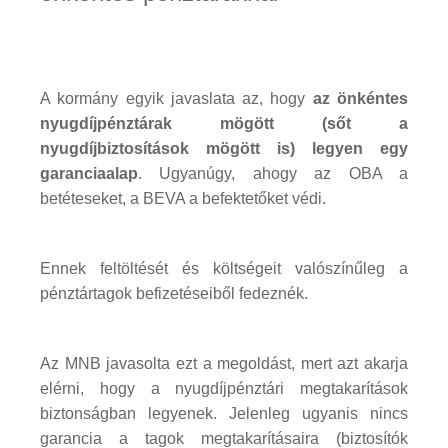
A kormány egyik javaslata az, hogy
az önkéntes
nyugdíjpénztárak mögött (sőt a
nyugdíjbiztosítások mögött is) legyen egy
garanciaalap
. Ugyanúgy, ahogy az OBA a
betéteseket, a BEVA a befektetőket védi.
Ennek feltöltését és költségeit valószínűleg a
pénztártagok befizetéseiből fedeznék.
Az MNB javasolta ezt a megoldást, mert azt akarja
elérni, hogy a nyugdíjpénztári megtakarítások
biztonságban legyenek. Jelenleg ugyanis nincs
garancia a tagok megtakarításaira (biztosítók