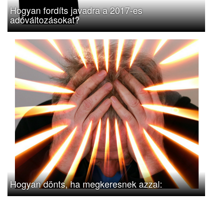
Hogyan fordíts javadra a 2017-es
adóváltozásokat?
Hogyan dönts, ha megkeresnek azzal: