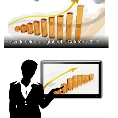
Hozza ki belőle a legtöbbet! - Cafetéria 2017