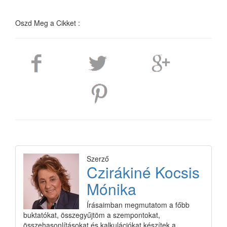
Oszd Meg a Cikket :
Szerző
Czirákiné Kocsis
Mónika
Írásaimban megmutatom a főbb
buktatókat, összegyűjtöm a szempontokat,
összehasonlításokat és kalkulációkat készítek a