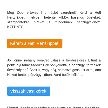
Még több értékes információt szeretnél? Kérd a Heti
PénzTippet, melyben hetente küldök hasznos ötleteket,
szempontokat, híreket a mindennapi pénzügyeidhez.
KATTINTS!
Kérem a Heti PénzTippet!
Jól jönne néhány konkrét válasz a kérdéseidre? Eltűnt a
pénzügyi tanácsadód? Belebonyolódtál a pénzügyi termékek
útvesztőjébe? Csak írj vagy hívj, és beszélgessünk arról, ami
Neked fontos pénzügyeidben. Apró betűk nélkül...
Visszahívást kérek!
Magad vennéd a kezedbe a pénzügyeidet, hogy elérhesd az