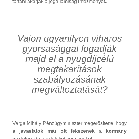
tartani akarják a jogállamiság intézményét...
Vajon ugyanilyen viharos
gyorsasággal fogadják
majd el a nyugdíjcélú
megtakarítások
szabályozásának
megváltoztatását?
Varga Mihály Pénzügyminiszter megerősítette, hogy
a javaslatok már ott fekszenek a kormány
asztalán
, de részleteket nem árult el.