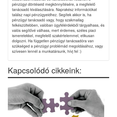
pénzügyi döntéseid megkönnyítésére, a megfelelő
tanácsadó kiválasztására. Naprakész információkat
találsz napi pénzügyeidhez. Segítek akkor is, ha
pénzügyi tanácsadó vagy, hogy szakmailag
felkészültebben, valóban ügyfélérdekből tárgyalhass, és
valós segítővé válhass, mert érdemes, széles piaci
ismeretekkel, megfelelő szakértelemmel, etikusan
dolgozni. Ha független pénzügyi tanácsadóra van
szükséged a pénzügyi problémád megoldásához, vagy
szívesen lennél a munkatársunk, hívj fel :)
Kapcsolódó cikkeink: