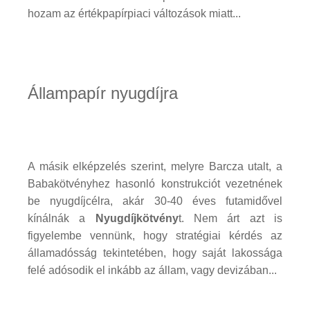
hozam az értékpapírpiaci változások miatt...
Állampapír nyugdíjra
A másik elképzelés szerint, melyre Barcza utalt, a
Babakötvényhez hasonló konstrukciót vezetnének
be nyugdíjcélra, akár 30-40 éves futamidővel
kínálnák a
Nyugdíjkötvény
t. Nem árt azt is
figyelembe vennünk, hogy stratégiai kérdés az
államadósság tekintetében, hogy saját lakossága
felé adósodik el inkább az állam, vagy devizában...