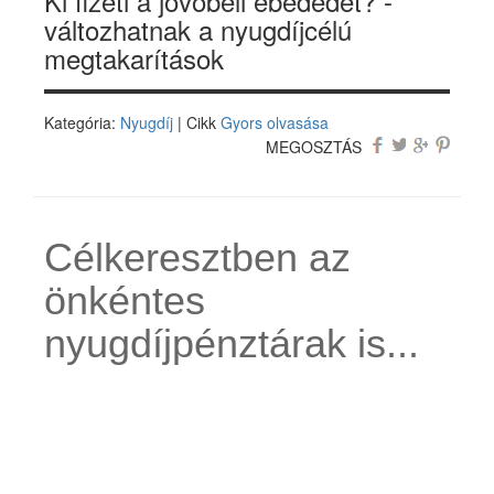
Ki fizeti a jövőbeli ebédedet? -
változhatnak a nyugdíjcélú
megtakarítások
Kategória:
Nyugdíj
| Cikk
Gyors olvasása
MEGOSZTÁS
Célkeresztben az
önkéntes
nyugdíjpénztárak is...