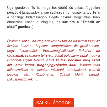
Úgy gondolod Te is, hogy hozzáértő és etikus független
pénzügyi tanácsadókra van szükség? Fontosnak tartod Te is
a pénzügyi tudatosságot? Segíts nekünk, hogy minél több
emberhez jusson el blogunk, és
kattints a "Tetszik az
oldal" gombra
:)
Örömmel tölt el, ha elég értékesnek találod írásaimat vagy az
általam készített képeket, infografikákat és grafikonokat,
hogy felhasználd. Forrásmegjelöléssel
linkelve
az
oldalamat
, szabadon teheted. Sokat dolgozom azzal, hogy a
legjobbat adjam Neked, ezért
kérlek, becsüld meg ezzel
azt, amit kapsz blogbejegyzéseim által
. Minden más
felhasználása az oldalon található tartalmaknak szerzői
jogokat sért. Köszönettel, Cziráki Móni, szerző,
Etikuspénzügyek.hu.
KALKULÁTOROK