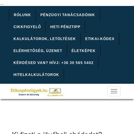
...
RÓLUNK
PÉNZÜGYI TANÁCSADÓINK
CIKKFIGYELŐ
HETI PÉNZTIPP
KALKULÁTOROK, LETÖLTÉSEK
ETIKAI-KÓDEX
ELÉRHETŐSÉG, ÜZENET
ÉLETKÉPEK
KÉRDÉSED VAN? HÍVJ: +36 30 565 5402
HITELKALKULÁTOROK
Toggle
navigation