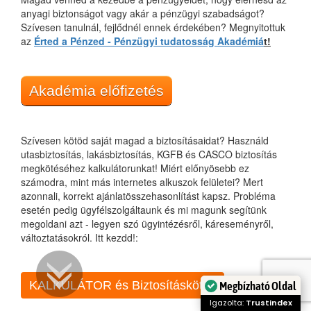
anyagi biztonságot vagy akár a pénzügyi szabadságot?
Szívesen tanulnál, fejlődnél ennek érdekében? Megnyitottuk
az
Érted a Pénzed - Pénzügyi tudatosság Akadémiá
t!
Akadémia előfizetés
Szívesen kötöd saját magad a biztosításaidat? Használd
utasbiztosítás, lakásbiztosítás, KGFB és CASCO biztosítás
megkötéséhez kalkulátorunkat! Miért előnyösebb ez
számodra, mint más internetes alkuszok felületei? Mert
azonnali, korrekt ajánlatösszehasonlítást kapsz. Probléma
esetén pedig ügyfélszolgáltaunk és mi magunk segítünk
megoldani azt - legyen szó ügyintézésről, káreseményről,
változtatásokról. Itt kezdd!:
KALKULÁTOR és Biztosításkötés
Megbízható Oldal
Igazolta:
Trustindex