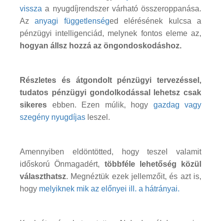
vissza
a nyugdíjrendszer várható összeroppanása.
Az
anyagi függetlenség
ed elérésének kulcsa a
pénzügyi intelligenciád, melynek fontos eleme az,
hogyan állsz hozzá az öngondoskodáshoz.
Részletes és átgondolt pénzügyi tervezéssel,
tudatos pénzügyi gondolkodással lehetsz csak
sikeres
ebben. Ezen múlik, hogy
gazdag vagy
szegény nyugdíjas
leszel.
Amennyiben eldöntötted, hogy teszel valamit
időskorú Önmagadért,
többféle lehetőség közül
választhatsz
. Megnéztük ezek jellemzőit, és azt is,
hogy
melyiknek mik az előnyei ill. a hátrányai.