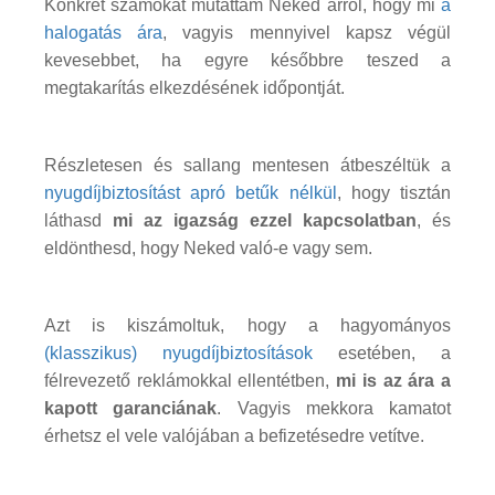
Konkrét számokat mutattam Neked arról, hogy mi
a
halogatás ára
, vagyis mennyivel kapsz végül
kevesebbet, ha egyre későbbre teszed a
megtakarítás elkezdésének időpontját.
Részletesen és sallang mentesen átbeszéltük a
nyugdíjbiztosítást apró betűk nélkül
, hogy tisztán
láthasd
mi az igazság ezzel kapcsolatban
, és
eldönthesd, hogy Neked való-e vagy sem.
Azt is kiszámoltuk, hogy a hagyományos
(klasszikus) nyugdíjbiztosítások
esetében, a
félrevezető reklámokkal ellentétben,
mi is az ára a
kapott garanciának
. Vagyis mekkora kamatot
érhetsz el vele valójában a befizetésedre vetítve.