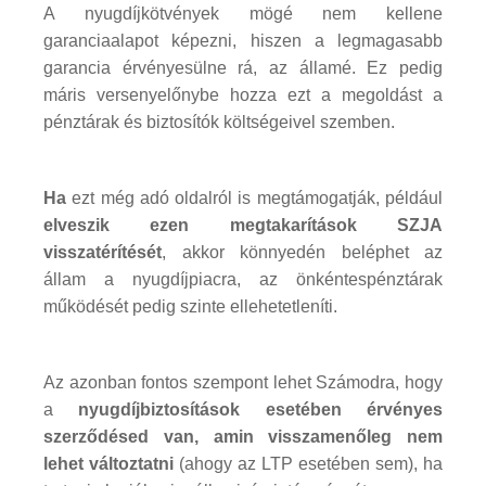
A nyugdíjkötvények mögé nem kellene
garanciaalapot képezni, hiszen a legmagasabb
garancia érvényesülne rá, az államé. Ez pedig
máris versenyelőnybe hozza ezt a megoldást a
pénztárak és biztosítók költségeivel szemben.
Ha
ezt még adó oldalról is megtámogatják, például
elveszik ezen megtakarítások SZJA
visszatérítését
, akkor könnyedén beléphet az
állam a nyugdíjpiacra, az önkéntespénztárak
működését pedig szinte ellehetetleníti.
Az azonban fontos szempont lehet Számodra, hogy
a
nyugdíjbiztosítások esetében érvényes
szerződésed van, amin visszamenőleg nem
lehet változtatni
(ahogy az LTP esetében sem), ha