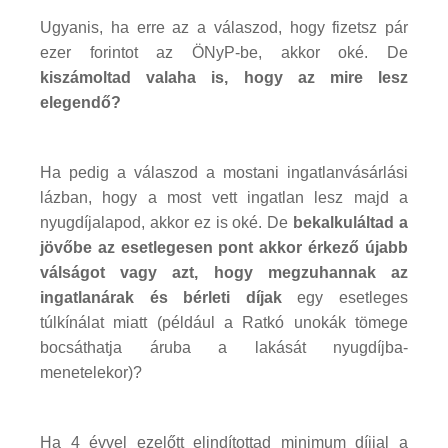
Ugyanis, ha erre az a válaszod, hogy fizetsz pár
ezer forintot az ÖNyP-be, akkor oké. De
kiszámoltad valaha is, hogy az mire lesz
elegendő?
Ha pedig a válaszod a mostani ingatlanvásárlási
lázban, hogy a most vett ingatlan lesz majd a
nyugdíjalapod, akkor ez is oké. De
bekalkuláltad a
jövőbe az esetlegesen pont akkor érkező újabb
válságot vagy azt, hogy megzuhannak az
ingatlanárak és bérleti díjak
egy esetleges
túlkínálat miatt (például a Ratkó unokák tömege
bocsáthatja áruba a lakását nyugdíjba-
menetelekor)?
Ha 4 évvel ezelőtt elindítottad minimum díjjal a