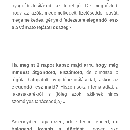
nyugdíjbiztosításod, az lehet jó. De megnézted,
hogy az azóta megemelkedett fizetéseddel együtt
megemelkedett igényeid fedezetére
elegendő lesz-
e a várható lejárati összeg
?
Ha megint 2 napot kapsz majd arra, hogy még
mindezt átgondold, kiszámold
, és elindítsd a
régóta halogatott nyugdíjbiztosításodat, akkor az
elegendő lesz majd?
Hiszen sokan lemaradtak a
lakástakarékról is (főleg azok, akiknek nincs
személyes tanácsadója)...
Amennyiben úgy érzed, ideje lenne lépned,
ne
halogasd tovább a döntést
. Legyen szó