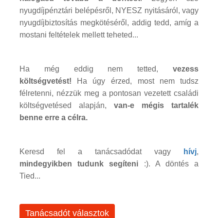
nyugdíjpénztári belépésről, NYESZ nyitásáról, vagy
nyugdíjbiztosítás megkötéséről, addig tedd, amíg a
mostani feltételek mellett teheted...
Ha még eddig nem tetted,
vezess
költségvetést!
Ha úgy érzed, most nem tudsz
félretenni, nézzük meg a pontosan vezetett családi
költségvetésed alapján,
van-e mégis tartalék
benne erre a célra.
Keresd fel a tanácsadódat vagy
hívj
,
mindegyikben tudunk segíteni
:). A döntés a
Tied...
Tanácsadót választok