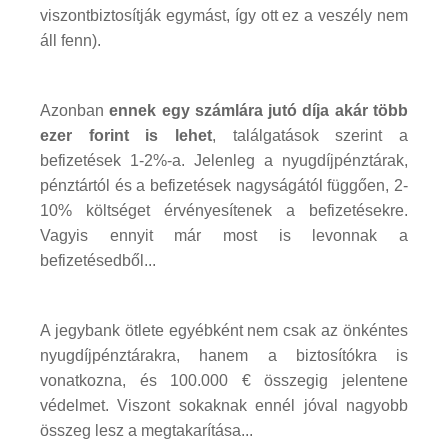
viszontbiztosítják egymást, így ott ez a veszély nem
áll fenn).
Azonban
ennek egy számlára jutó díja akár több
ezer forint is lehet
, találgatások szerint a
befizetések 1-2%-a. Jelenleg a nyugdíjpénztárak,
pénztártól és a befizetések nagyságától függően, 2-
10% költséget érvényesítenek a befizetésekre.
Vagyis ennyit már most is levonnak a
befizetésedből...
A jegybank ötlete egyébként nem csak az önkéntes
nyugdíjpénztárakra, hanem a biztosítókra is
vonatkozna, és 100.000 € összegig jelentene
védelmet. Viszont sokaknak ennél jóval nagyobb
összeg lesz a megtakarítása...