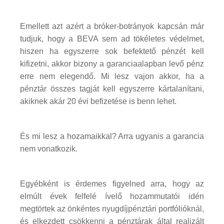
Emellett azt azért a bróker-botrányok kapcsán már
tudjuk, hogy a BEVA sem ad tökéletes védelmet,
hiszen ha egyszerre sok befektető pénzét kell
kifizetni, akkor bizony a garanciaalapban levő pénz
erre nem elegendő. Mi lesz vajon akkor, ha a
pénztár összes tagját kell egyszerre kártalanítani,
akiknek akár 20 évi befizetése is benn lehet.
És mi lesz a hozamaikkal? Arra ugyanis a garancia
nem vonatkozik.
Egyébként is érdemes figyelned arra, hogy az
elmúlt évek felfelé ívelő hozammutatói idén
megtörtek az önkéntes nyugdíjpénztári portfólióknál,
és elkezdett csökkenni a pénztárak által realizált