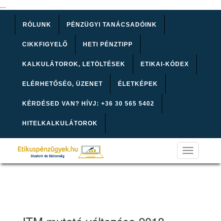
...
RÓLUNK
PÉNZÜGYI TANÁCSADÓINK
CIKKFIGYELŐ
HETI PÉNZTIPP
KALKULÁTOROK, LETÖLTÉSEK
ETIKAI-KÓDEX
ELÉRHETŐSÉG, ÜZENET
ÉLETKÉPEK
KÉRDÉSED VAN? HÍVJ: +36 30 565 5402
HITELKALKULÁTOROK
Toggle
navigation