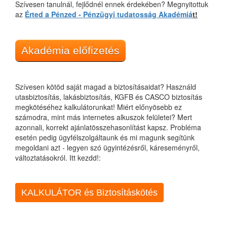
Szívesen tanulnál, fejlődnél ennek érdekében? Megnyitottuk
az
Érted a Pénzed - Pénzügyi tudatosság Akadémiá
t!
Akadémia előfizetés
Szívesen kötöd saját magad a biztosításaidat? Használd
utasbiztosítás, lakásbiztosítás, KGFB és CASCO biztosítás
megkötéséhez kalkulátorunkat! Miért előnyösebb ez
számodra, mint más internetes alkuszok felületei? Mert
azonnali, korrekt ajánlatösszehasonlítást kapsz. Probléma
esetén pedig ügyfélszolgáltaunk és mi magunk segítünk
megoldani azt - legyen szó ügyintézésről, káreseményről,
változtatásokról. Itt kezdd!:
KALKULÁTOR és Biztosításkötés