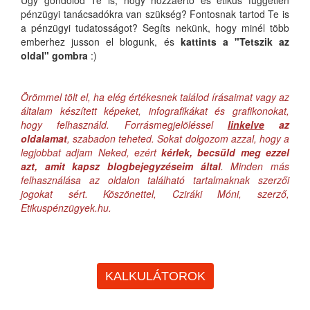
Úgy gondolod Te is, hogy hozzáértő és etikus független
pénzügyi tanácsadókra van szükség? Fontosnak tartod Te is
a pénzügyi tudatosságot? Segíts nekünk, hogy minél több
emberhez jusson el blogunk, és
kattints a "Tetszik az
oldal" gombra
:)
Örömmel tölt el, ha elég értékesnek találod írásaimat vagy az
általam készített képeket, infografikákat és grafikonokat,
hogy felhasználd. Forrásmegjelöléssel
linkelve
az
oldalamat
, szabadon teheted. Sokat dolgozom azzal, hogy a
legjobbat adjam Neked, ezért
kérlek, becsüld meg ezzel
azt, amit kapsz blogbejegyzéseim által
. Minden más
felhasználása az oldalon található tartalmaknak szerzői
jogokat sért. Köszönettel, Cziráki Móni, szerző,
Etikuspénzügyek.hu.
KALKULÁTOROK