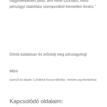
nagymértékben javul, ami mind szociális, mind
pénzügyi stabilitási szempontból kiemelten fontos."
Dönts tudatosan és erősödj meg pénzügyileg!
Móni
(szerző és képek: Czirákiné Kocsis Mónika - minden jog fenntartva)
Kapcsolódó oldalaim: