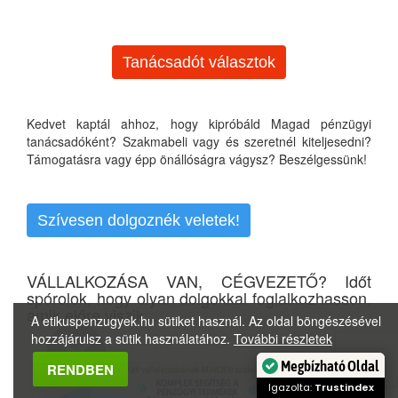
Tanácsadót választok
Kedvet kaptál ahhoz, hogy kipróbáld Magad pénzügyi
tanácsadóként? Szakmabeli vagy és szeretnél kiteljesedni?
Támogatásra vagy épp önállóságra vágysz? Beszélgessünk!
Szívesen dolgoznék veletek!
VÁLLALKOZÁSA VAN, CÉGVEZETŐ? Időt
spórolok, hogy olyan dolgokkal foglalkozhasson,
amik előre viszik...
A etikuspenzugyek.hu sütiket használ. Az oldal böngészésével
hozzájárulsz a sütik használatához.
További részletek
Megbízható Oldal
RENDBEN
Igazolta:
Trustindex