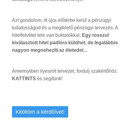
Azt gondolom, itt újra előtérbe kerül a pénzügyi
tudatosságod és a megfelelő pénzügyi tervezés. A
hitelfelvétel tele van buktatókkal.
Egy rosszul
kiválasztott hitel padlóra küldhet, de legalábbis
nagyon megnehezíti az életedet...
Amennyiben ilyesmit tervezel, fordulj szakértőhöz.
KATTINTS
és segítünk!
Kitöltöm a kérdőívet!