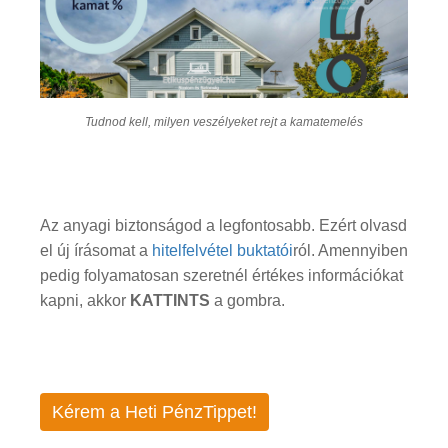
Tudnod kell, milyen veszélyeket rejt a kamatemelés
Az anyagi biztonságod a legfontosabb. Ezért olvasd
el új írásomat a
hitelfelvétel buktatói
ról. Amennyiben
pedig folyamatosan szeretnél értékes információkat
kapni, akkor
KATTINTS
a gombra.
Kérem a Heti PénzTippet!