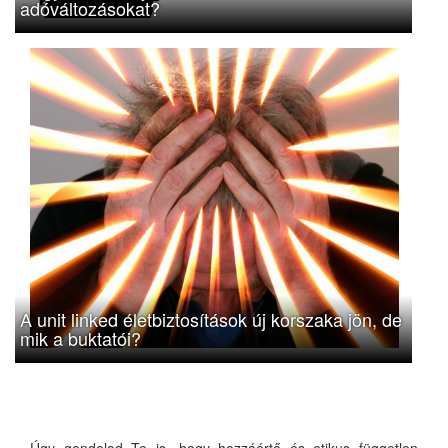
adóváltozásokat?
A unit linked életbiztosítások új korszaka jön, de
mik a buktatói?