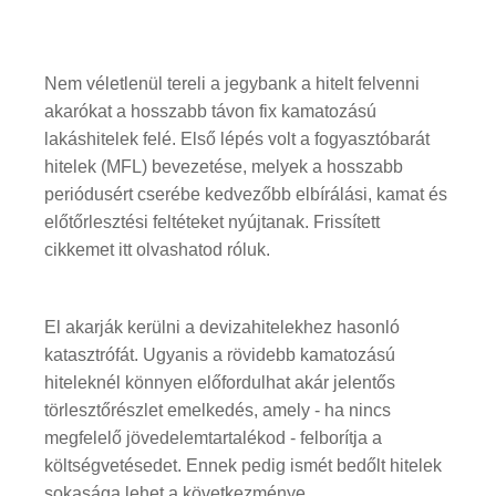
Nem véletlenül tereli a jegybank a hitelt felvenni
akarókat a hosszabb távon fix kamatozású
lakáshitelek felé. Első lépés volt a fogyasztóbarát
hitelek (MFL) bevezetése, melyek a hosszabb
periódusért cserébe kedvezőbb elbírálási, kamat és
előtőrlesztési feltéteket nyújtanak. Frissített
cikkemet itt olvashatod róluk.
El akarják kerülni a devizahitelekhez hasonló
katasztrófát. Ugyanis a rövidebb kamatozású
hiteleknél könnyen előfordulhat akár jelentős
törlesztőrészlet emelkedés, amely - ha nincs
megfelelő jövedelemtartalékod - felborítja a
költségvetésedet. Ennek pedig ismét bedőlt hitelek
sokasága lehet a következménye.