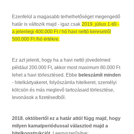
Ezenfelül a magasabb terhelhetőséget megengedő
határ is változik majd - igaz csak
2019. július 1-től -
a jelenlegi 400.000 Ft / hó havi nettó keresetről
500.000 Ft /hó értékre.
Ez azt jelenti, hogy ha a havi nettó jövedelmed
például 200.000 Ft, akkor most maximum 80.000 Ft
lehet a havi törlesztésed. Ebbe
beleszámít minden
- hitelkártyakeret, folyószámla hitelkeret, személyi
kölcsön és más meglevő tartozásaid törlesztése,
levonások a fizetésedből.
2018. októbertől ez a határ attól függ majd, hogy
milyen kamatperiódussal választod majd a
hitelkonstrukciót.
Leegyszerűsítve: