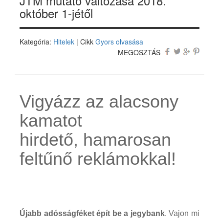
JTM mutató változása 2018.
október 1-jétől
Kategória:
Hitelek
| Cikk
Gyors olvasása
MEGOSZTÁS
Vigyázz az alacsony
kamatot
hirdető, hamarosan
feltűnő reklámokkal!
Újabb adósságféket épít be a jegybank
. Vajon mi