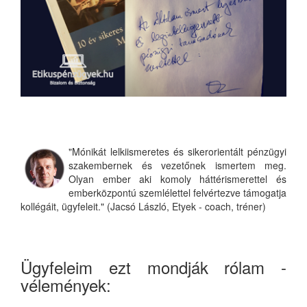
"Mónikát lelkiismeretes és sikerorientált pénzügyi
szakembernek és vezetőnek ismertem meg.
Olyan ember aki komoly háttérismerettel és
emberközpontú szemlélettel felvértezve támogatja
kollégáit, ügyfeleit." (Jacsó László, Etyek - coach, tréner)
Ügyfeleim ezt mondják rólam -
vélemények: