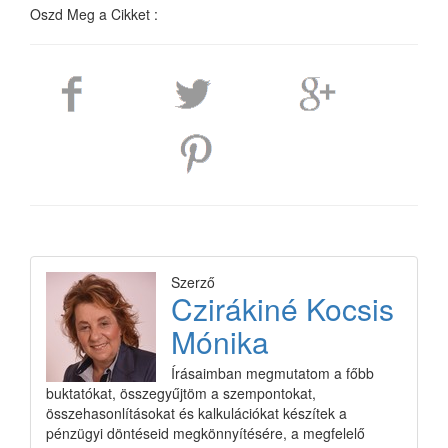
Oszd Meg a Cikket :
Szerző
Czirákiné Kocsis
Mónika
Írásaimban megmutatom a főbb
buktatókat, összegyűjtöm a szempontokat,
összehasonlításokat és kalkulációkat készítek a
pénzügyi döntéseid megkönnyítésére, a megfelelő