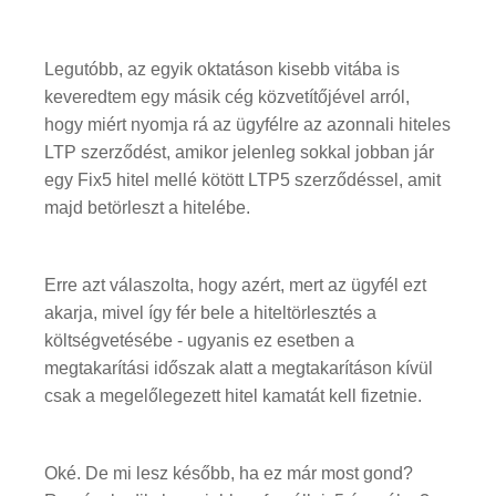
Legutóbb, az egyik oktatáson kisebb vitába is
keveredtem egy másik cég közvetítőjével arról,
hogy miért nyomja rá az ügyfélre az azonnali hiteles
LTP szerződést, amikor jelenleg sokkal jobban jár
egy Fix5 hitel mellé kötött LTP5 szerződéssel, amit
majd betörleszt a hitelébe.
Erre azt válaszolta, hogy azért, mert az ügyfél ezt
akarja, mivel így fér bele a hiteltörlesztés a
költségvetésébe - ugyanis ez esetben a
megtakarítási időszak alatt a megtakarításon kívül
csak a megelőlegezett hitel kamatát kell fizetnie.
Oké. De mi lesz később, ha ez már most gond?