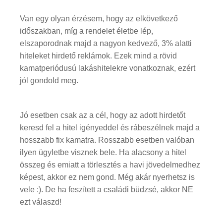
Van egy olyan érzésem, hogy az elkövetkező
időszakban, míg a rendelet életbe lép,
elszaporodnak majd a nagyon kedvező, 3% alatti
hiteleket hirdető reklámok. Ezek mind a rövid
kamatperiódusú lakáshitelekre vonatkoznak, ezért
jól gondold meg.
Jó esetben csak az a cél, hogy az adott hirdetőt
keresd fel a hitel igényeddel és rábeszélnek majd a
hosszabb fix kamatra. Rosszabb esetben valóban
ilyen ügyletbe visznek bele. Ha alacsony a hitel
összeg és emiatt a törlesztés a havi jövedelmedhez
képest, akkor ez nem gond. Még akár nyerhetsz is
vele :). De ha feszített a családi büdzsé, akkor NE
ezt válaszd!