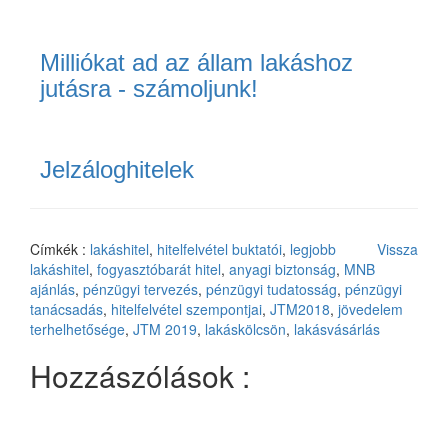
Milliókat ad az állam lakáshoz
jutásra - számoljunk!
Jelzáloghitelek
Címkék :
lakáshitel
,
hitelfelvétel buktatói
,
legjobb
Vissza
lakáshitel
,
fogyasztóbarát hitel
,
anyagi biztonság
,
MNB
ajánlás
,
pénzügyi tervezés
,
pénzügyi tudatosság
,
pénzügyi
tanácsadás
,
hitelfelvétel szempontjai
,
JTM2018
,
jövedelem
terhelhetősége
,
JTM 2019
,
lakáskölcsön
,
lakásvásárlás
Hozzászólások :