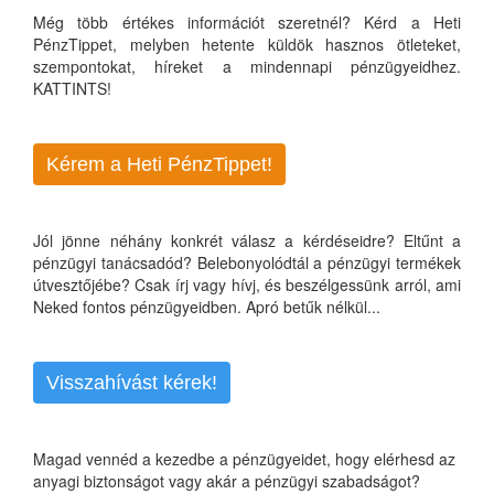
Még több értékes információt szeretnél? Kérd a Heti
PénzTippet, melyben hetente küldök hasznos ötleteket,
szempontokat, híreket a mindennapi pénzügyeidhez.
KATTINTS!
Kérem a Heti PénzTippet!
Jól jönne néhány konkrét válasz a kérdéseidre? Eltűnt a
pénzügyi tanácsadód? Belebonyolódtál a pénzügyi termékek
útvesztőjébe? Csak írj vagy hívj, és beszélgessünk arról, ami
Neked fontos pénzügyeidben. Apró betűk nélkül...
Visszahívást kérek!
Magad vennéd a kezedbe a pénzügyeidet, hogy elérhesd az
anyagi biztonságot vagy akár a pénzügyi szabadságot?