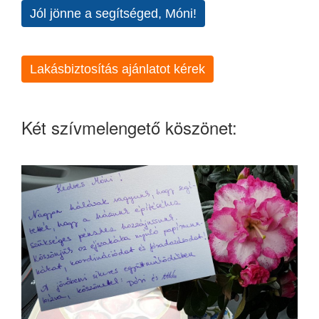
Jól jönne a segítséged, Móni!
Lakásbiztosítás ajánlatot kérek
Két szívmelengető köszönet: