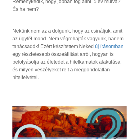
Reménykedik, hogy jobban fog állni 5 év múlva?
És ha nem?
Nekünk nem az a dolgunk, hogy az csináljuk, amit
az ügyfél mond. Nem végrehajtók vagyunk, hanem
tanácsadók! Ezért készítettem Neked
új írásomban
egy részletesebb összeállítást arról, hogyan is
befolyásolja az életedet a hitelkamatok alakulása,
és milyen veszélyeket rejt a meggondolatlan
hitelfelvétel.