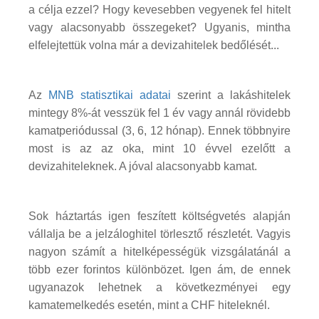
a célja ezzel? Hogy kevesebben vegyenek fel hitelt
vagy alacsonyabb összegeket? Ugyanis, mintha
elfelejtettük volna már a devizahitelek bedőlését...
Az
MNB statisztikai adatai
szerint a lakáshitelek
mintegy 8%-át vesszük fel 1 év vagy annál rövidebb
kamatperiódussal (3, 6, 12 hónap). Ennek többnyire
most is az az oka, mint 10 évvel ezelőtt a
devizahiteleknek. A jóval alacsonyabb kamat.
Sok háztartás igen feszített költségvetés alapján
vállalja be a jelzáloghitel törlesztő részletét. Vagyis
nagyon számít a hitelképességük vizsgálatánál a
több ezer forintos különbözet. Igen ám, de ennek
ugyanazok lehetnek a következményei egy
kamatemelkedés esetén, mint a CHF hiteleknél.