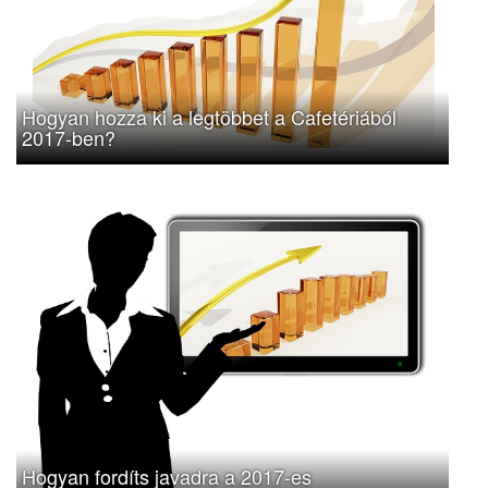
Hogyan hozza ki a legtöbbet a Cafetériából
2017-ben?
Hogyan fordíts javadra a 2017-es