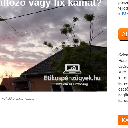
pénzü
fejlő
a Pé
Ak
Szíve
Haszn
CASC
Miér
inter
korre
eseté
segít
 melyikkel jársz jobban?
káres
KA