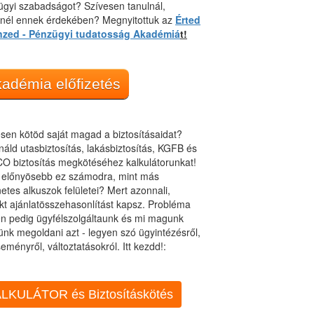
gyi szabadságot? Szívesen tanulnál,
dnél ennek érdekében? Megnyitottuk az
Érted
nzed - Pénzügyi tudatosság Akadémiá
t!
adémia előfizetés
sen kötöd saját magad a biztosításaidat?
áld utasbiztosítás, lakásbiztosítás, KGFB és
O biztosítás megkötéséhez kalkulátorunkat!
t előnyösebb ez számodra, mint más
netes alkuszok felületei? Mert azonnali,
kt ajánlatösszehasonlítást kapsz. Probléma
n pedig ügyfélszolgáltaunk és mi magunk
ünk megoldani azt - legyen szó ügyintézésről,
eményről, változtatásokról. Itt kezdd!:
LKULÁTOR és Biztosításkötés