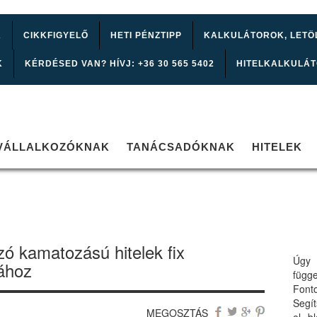
K
CIKKFIGYELŐ
HETI PÉNZTIPP
KALKULÁTOROK, LETÖ
K
KÉRDÉSED VAN? HÍVJ: +36 30 565 5402
HITELKALKULÁ
VÁLLALKOZÓKNAK
TANÁCSADÓKNAK
HITELEK
zó kamatozású hitelek fix
Úgy 
ához
függ
Font
Segí
MEGOSZTÁS