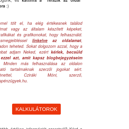
logunk, és
kattints a "Tetszik az oldal"
bra
:)
mel tölt el, ha elég értékesnek találod
aimat vagy az általam készített képeket,
rafikákat és grafikonokat, hogy felhasználd.
ásmegjelöléssel
linkelve
az oldalamat
,
adon teheted. Sokat dolgozom azzal, hogy a
obbat adjam Neked, ezért
kérlek, becsüld
ezzel azt, amit kapsz blogbejegyzéseim
. Minden más felhasználása az oldalon
lható tartalmaknak szerzői jogokat sért.
zönettel, Cziráki Móni, szerző,
uspénzügyek.hu.
KALKULÁTOROK