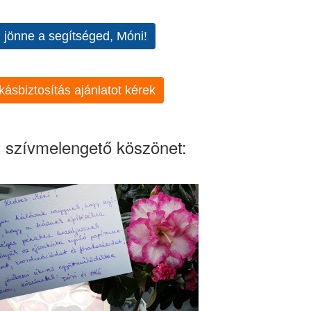
l jönne a segítséged, Móni!
kásbiztosítás ajánlatot kérek
 szívmelengető köszönet: