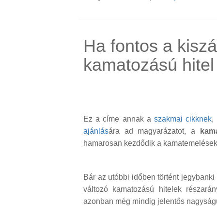
Ha fontos a kisz
kamatozású hitel h
Ez a címe annak a
szakmai cikknek
,
ajánlás
ára ad magyarázatot, a
kama
hamarosan kezdődik a kamatemelések 
Bár az utóbbi időben történt jegyban
változó kamatozású hitelek részarán
azonban még mindig jelentős nagyságú 