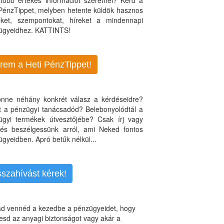
több értékes információt szeretnél? Kérd a
 PénzTippet, melyben hetente küldök hasznos
teket, szempontokat, híreket a mindennapi
ügyeidhez. KATTINTS!
rem a Heti PénzTippet!
jönne néhány konkrét válasz a kérdéseidre?
nt a pénzügyi tanácsadód? Belebonyolódtál a
ügyi termékek útvesztőjébe? Csak írj vagy
, és beszélgessünk arról, ami Neked fontos
gyeidben. Apró betűk nélkül...
sszahívást kérek!
d vennéd a kezedbe a pénzügyeidet, hogy
esd az anyagi biztonságot vagy akár a