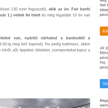
Még 
Heti
közel 130 ezer fogyasztó),
akik az ún. Fair banki
ötle
pénz
ár 1.) vettek fel hitelt
és még legalább 10 év van
Ké
hiteled van, nyártól várhatod a bankodtól a
.30-ig meg kell kapnod). Ha pedig kattintasz, akkor
Jól 
hírről, sőt, tippeket, ötleteket, szempontokat kapsz a
Eltű
pénz
hívj
pénzü
Vi
Maga
elérh