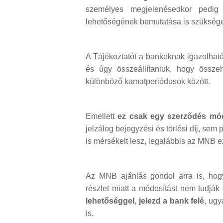
személyes megjelenésedkor pedig a
lehetőségének bemutatása is szükség
A Tájékoztatót a bankoknak igazolhat
és úgy összeállítaniuk, hogy össz
különböző kamatperiódusok között.
Emellett
ez csak egy szerződés mó
jelzálog bejegyzési és törlési díj, sem
is mérsékelt lesz, legalábbis az MNB 
Az MNB ajánlás gondol arra is, hogy
részlet miatt a módosítást nem tudják 
lehetőséggel, jelezd a bank felé,
ugya
is.