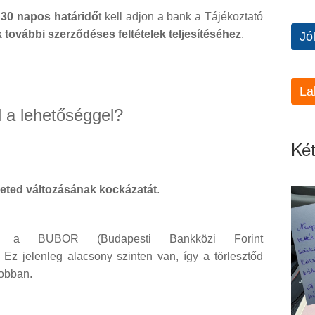
 30 napos határidő
t kell adjon a bank a Tájékoztató
 további szerződéses feltételek teljesítéséhez
.
Jó
La
 a lehetőséggel?
Két
leted változásának kockázatát
.
s a BUBOR (Budapesti Bankközi Forint
 Ez jelenleg alacsony szinten van, így a törlesztőd
obban.