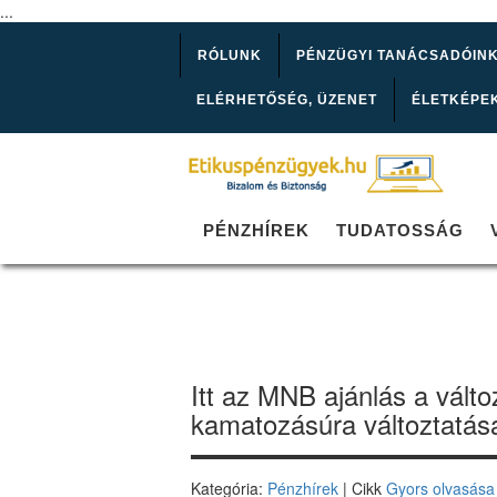
...
RÓLUNK
PÉNZÜGYI TANÁCSADÓIN
ELÉRHETŐSÉG, ÜZENET
ÉLETKÉPE
PÉNZHÍREK
TUDATOSSÁG
Itt az MNB ajánlás a válto
kamatozásúra változtatás
Kategória:
Pénzhírek
| Cikk
Gyors olvasása