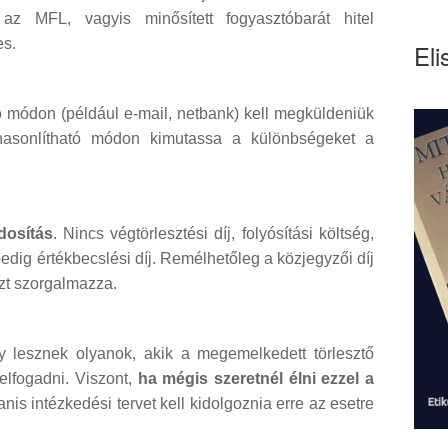
z MFL, vagyis minősített fogyasztóbarát hitel
es.
Eli
ó módon (például e-mail, netbank) kell megküldeniük
ehasonlítható módon kimutassa a különbségeket a
dosítás
. Nincs végtörlesztési díj, folyósítási költség,
 pedig értékbecslési díj. Remélhetőleg a közjegyzői díj
ezt szorgalmazza.
 lesznek olyanok, akik a megemelkedett törlesztő
elfogadni. Viszont,
ha mégis szeretnél élni ezzel a
nis intézkedési tervet kell kidolgoznia erre az esetre