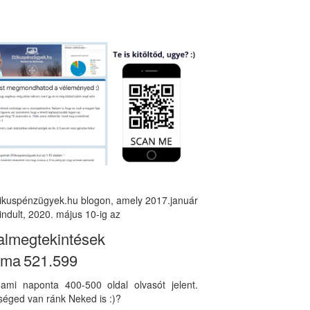
tikuspénzügyek.hu blogon, amely 2017.január
indult, 2020. május 10-ig az
almegtekintések
áma
521.599
, ami naponta 400-500 oldal olvasót jelent.
éged van ránk Neked is :)?