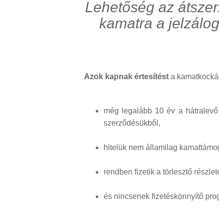
Lehetőség az átszer
kamatra a jelzálog
Azok kapnak értesítést
a kamatkockáz
még legalább 10 év a hátralevő f
szerződésükből,
hitelük nem államilag kamattámog
rendben fizetik a törlesztő részle
és nincsenek fizetéskönnyítő pro