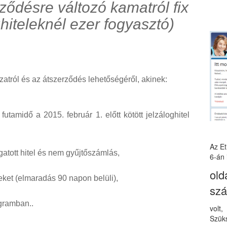
ződésre változó kamatról fix
hiteleknél ezer fogyasztó)
atról és az átszerződés lehetőségéről, akinek:
utamidő a 2015. február 1. előtt kötött jelzáloghitel
Az E
atott hitel és nem gyűjtőszámlás,
6-án 
old
teket (elmaradás 90 napon belüli),
sz
gramban..
volt
Szüks