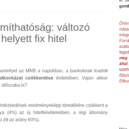
el b
gom
Öröm
ámíthatóság: változó
írás
infog
elyett fix hitel
Forr
szab
legj
meg 
által
talá
 amellyel az MNB a napokban, a bankoknak kiadott
Kös
tkockázat csökkentése
érdekében. Vajon akkor
Etik
időszaka is?
ki intézkedések eredményeképp töredékére csökkent a
ya (4%) az új hitelfelvételekben, a régi állomány
(itt az arány 60%).