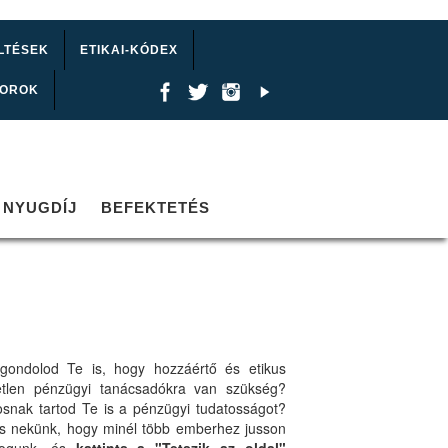
LTÉSEK
ETIKAI-KÓDEX
TOROK
NYUGDÍJ
BEFEKTETÉS
gondolod Te is, hogy hozzáértő és etikus
etlen pénzügyi tanácsadókra van szükség?
osnak tartod Te is a pénzügyi tudatosságot?
ts nekünk, hogy minél több emberhez jusson