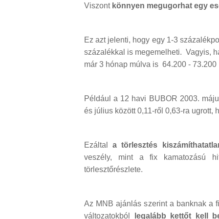
Viszont
könnyen megugorhat egy es
Ez azt jelenti, hogy egy 1-3 százalékp
százalékkal is megemelheti. Vagyis, ha 
már 3 hónap múlva is 64.200 - 73.200 F
Például a 12 havi BUBOR 2003. május 
és július között 0,11-ről 0,63-ra ugrott
Ezáltal
a törlesztés kiszámíthatat
veszély, mint a fix kamatozású h
törlesztőrészlete.
Az MNB ajánlás szerint a banknak a f
változatokból
legalább kettőt kell 