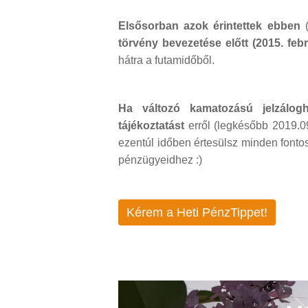
Elsősorban azok érintettek ebben
(
törvény bevezetése előtt (2015. febru
hátra a futamidőből.
Ha változó kamatozású jelzálog
tájékoztatást
erről (legkésőbb 2019.09
ezentúl időben értesülsz minden fontos 
pénzügyeidhez :)
Kérem a Heti PénzTippet!