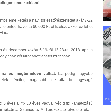
etleges emelkedésnél
.
ontos emelkedés a havi törlesztőrészletedet akár 7-22
jelenleg havonta 60.000 Ft-ot fizetsz, akkor ez lehet
t is.
és december között 6,19-ről 13,23-ra, 2018. április
, hogy csak két kiragadott esetet mutassak.
lanná és megterhelővé válhat
. Ez pedig nagyobb
itelek némileg magasabb, de állandó nagyságú
ix 5 éves,a fix 10 éves vagya végig fix kamatozású
bemutatnia
Számodra. A Tájékoztató átvétele utáni