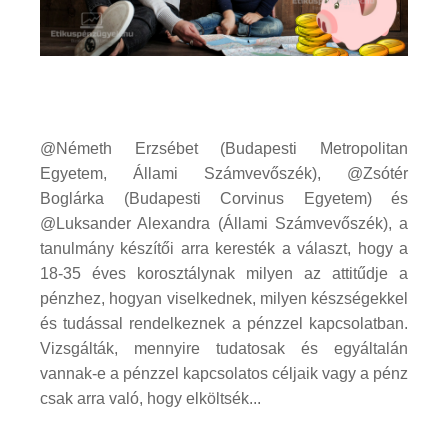
@Németh Erzsébet (Budapesti Metropolitan
Egyetem, Állami Számvevőszék), @Zsótér
Boglárka (Budapesti Corvinus Egyetem) és
@Luksander Alexandra (Állami Számvevőszék), a
tanulmány készítői arra keresték a választ, hogy a
18-35 éves korosztálynak milyen az attitűdje a
pénzhez, hogyan viselkednek, milyen készségekkel
és tudással rendelkeznek a pénzzel kapcsolatban.
Vizsgálták, mennyire tudatosak és egyáltalán
vannak-e a pénzzel kapcsolatos céljaik vagy a pénz
csak arra való, hogy elköltsék...