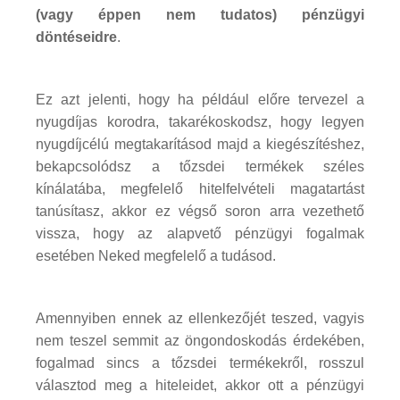
(vagy éppen nem tudatos) pénzügyi
döntéseidre
.
Ez azt jelenti, hogy ha például előre tervezel a
nyugdíjas korodra, takarékoskodsz, hogy legyen
nyugdíjcélú megtakarításod majd a kiegészítéshez,
bekapcsolódsz a tőzsdei termékek széles
kínálatába, megfelelő hitelfelvételi magatartást
tanúsítasz, akkor ez végső soron arra vezethető
vissza, hogy az alapvető pénzügyi fogalmak
esetében Neked megfelelő a tudásod.
Amennyiben ennek az ellenkezőjét teszed, vagyis
nem teszel semmit az öngondoskodás érdekében,
fogalmad sincs a tőzsdei termékekről, rosszul
választod meg a hiteleidet, akkor ott a pénzügyi