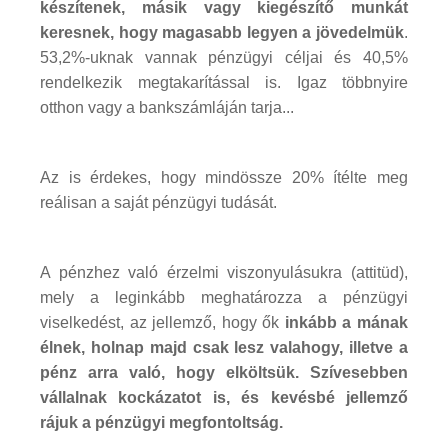
készítenek, másik vagy kiegészítő munkát
keresnek, hogy magasabb legyen a jövedelmük
.
53,2%-uknak vannak pénzügyi céljai és 40,5%
rendelkezik megtakarítással is. Igaz többnyire
otthon vagy a bankszámláján tarja...
Az is érdekes, hogy mindössze 20% ítélte meg
reálisan a saját pénzügyi tudását.
A pénzhez való érzelmi viszonyulásukra (attitüd),
mely a leginkább meghatározza a pénzügyi
viselkedést, az jellemző, hogy ők
inkább a mának
élnek, holnap majd csak lesz valahogy, illetve a
pénz arra való, hogy elköltsük. Szívesebben
vállalnak kockázatot is, és kevésbé jellemző
rájuk a pénzügyi megfontoltság.