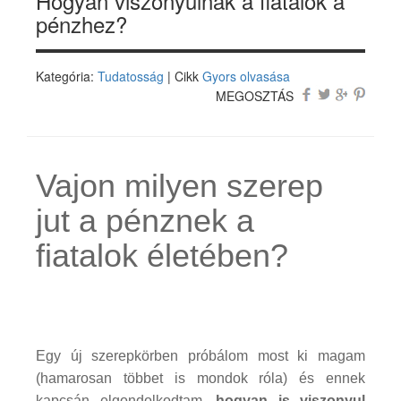
Hogyan viszonyulnak a fiatalok a
pénzhez?
Kategória:
Tudatosság
| Cikk
Gyors olvasása
MEGOSZTÁS
Vajon milyen szerep
jut a pénznek a
fiatalok életében?
Egy új szerepkörben próbálom most ki magam
(hamarosan többet is mondok róla) és ennek
kapcsán elgondolkodtam,
hogyan is viszonyul