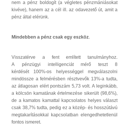
nem a pénz boldogít (a végletes pénzmániásokat
kivéve), hanem az a cél ill. az odavezető út, amit a
pénz által elérünk.
Mindebben a pénz csak egy eszköz
.
Visszatérve a fent említett tanulmányhoz.
A pénzügyi intelligenciát mérő teszt 8
kérdését 100%-os helyességgel megválaszolni
mindössze a felmérésben résztvevők 13%-a tudta,
az átlagosan elért pontszám 5,73 volt. A leginkább,
a kölcsön kamatának értelmezése sikerült (98,6%),
de a kamatos kamattal kapcsolatos helyes választ
csak 38,7% tudta, pedig ez a közép- és hosszútávú
megtakarításokkal kapcsolatban elengedhetetlenül
fontos ismeret.