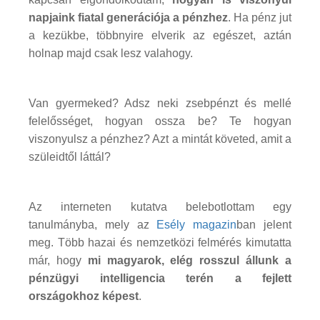
napjaink fiatal generációja a pénzhez
. Ha pénz jut
a kezükbe, többnyire elverik az egészet, aztán
holnap majd csak lesz valahogy.
Van gyermeked? Adsz neki zsebpénzt és mellé
felelősséget, hogyan ossza be? Te hogyan
viszonyulsz a pénzhez? Azt a mintát követed, amit a
szüleidtől láttál?
Az interneten kutatva belebotlottam egy
tanulmányba, mely az
Esély magazin
ban jelent
meg. Több hazai és nemzetközi felmérés kimutatta
már, hogy
mi magyarok, elég rosszul állunk a
pénzügyi intelligencia terén a fejlett
országokhoz képest
.