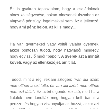
Én is gyakran tapasztalom, hogy a családoknak
nincs költségvetése, sokan nincsenek tisztában az
alapvető pénzügyi fogalmakkal sem. Az a jellemző,
hogy
ami pénz bejön, az ki is megy
...
Ha van gyermeked vagy voltál valaha gyermek,
akkor pontosan tudod, hogy nagyjából mindegy,
hogy egy szülő miről "papol".
A gyerek azt a mintát
követi, vagy az ellenkezőjét, amit lát.
Tudod, mint a régi reklám szlogen: "
van aki azért,
mert otthon is ezt látta, és van aki azért, mert otthon
nem ezt látta
". Ez azért elgondolkoztató, mert ha a
fiatalok nem tanulták meg hogyan kell bánni a
pénzzel és hogyan viszonyuljanak hozzá, akkor azt