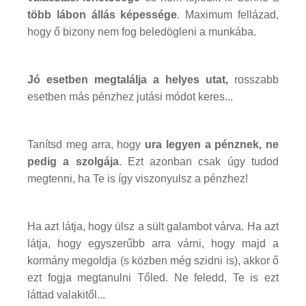
több lábon állás képessége
. Maximum fellázad,
hogy ő bizony nem fog beledögleni a munkába.
Jó esetben megtalálja a helyes utat,
rosszabb
esetben más pénzhez jutási módot keres...
Tanítsd meg arra, hogy
ura legyen a pénznek, ne
pedig a szolgája
. Ezt azonban csak úgy tudod
megtenni, ha Te is így viszonyulsz a pénzhez!
Ha azt látja, hogy ülsz a sült galambot várva. Ha azt
látja, hogy egyszerűbb arra várni, hogy majd a
kormány megoldja (s közben még szidni is), akkor ő
ezt fogja megtanulni Tőled. Ne feledd, Te is ezt
láttad valakitől...