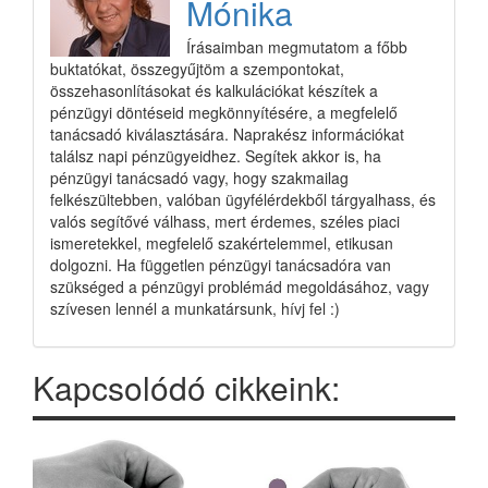
Mónika
Írásaimban megmutatom a főbb
buktatókat, összegyűjtöm a szempontokat,
összehasonlításokat és kalkulációkat készítek a
pénzügyi döntéseid megkönnyítésére, a megfelelő
tanácsadó kiválasztására. Naprakész információkat
találsz napi pénzügyeidhez. Segítek akkor is, ha
pénzügyi tanácsadó vagy, hogy szakmailag
felkészültebben, valóban ügyfélérdekből tárgyalhass, és
valós segítővé válhass, mert érdemes, széles piaci
ismeretekkel, megfelelő szakértelemmel, etikusan
dolgozni. Ha független pénzügyi tanácsadóra van
szükséged a pénzügyi problémád megoldásához, vagy
szívesen lennél a munkatársunk, hívj fel :)
Kapcsolódó cikkeink: