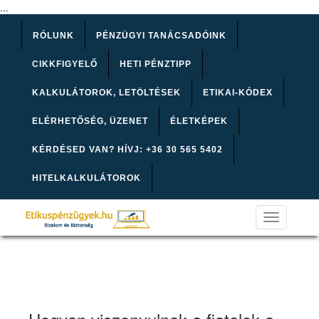
...
RÓLUNK
PÉNZÜGYI TANÁCSADÓINK
CIKKFIGYELŐ
HETI PÉNZTIPP
KALKULÁTOROK, LETÖLTÉSEK
ETIKAI-KÓDEX
ELÉRHETŐSÉG, ÜZENET
ÉLETKÉPEK
KÉRDÉSED VAN? HÍVJ: +36 30 565 5402
HITELKALKULÁTOROK
Toggle
navigation