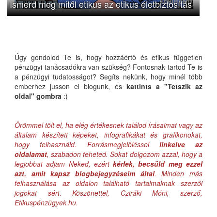
Ismerd meg mitől etikus az etikus életbiztosítás
Úgy gondolod Te is, hogy hozzáértő és etikus független
pénzügyi tanácsadókra van szükség? Fontosnak tartod Te is
a pénzügyi tudatosságot? Segíts nekünk, hogy minél több
emberhez jusson el blogunk, és
kattints a "Tetszik az
oldal" gombra
:)
Örömmel tölt el, ha elég értékesnek találod írásaimat vagy az
általam készített képeket, infografikákat és grafikonokat,
hogy felhasználd. Forrásmegjelöléssel
linkelve
az
oldalamat
, szabadon teheted. Sokat dolgozom azzal, hogy a
legjobbat adjam Neked, ezért
kérlek, becsüld meg ezzel
azt, amit kapsz blogbejegyzéseim által
. Minden más
felhasználása az oldalon található tartalmaknak szerzői
jogokat sért. Köszönettel, Cziráki Móni, szerző,
Etikuspénzügyek.hu.