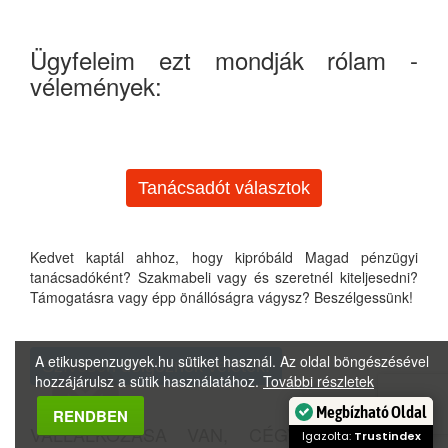
Ügyfeleim ezt mondják rólam -
vélemények:
Tanácsadót választok
Kedvet kaptál ahhoz, hogy kipróbáld Magad pénzügyi
tanácsadóként? Szakmabeli vagy és szeretnél kiteljesedni?
Támogatásra vagy épp önállóságra vágysz? Beszélgessünk!
A etikuspenzugyek.hu sütiket használ. Az oldal böngészésével
Szívesen dolgoznék veletek!
hozzájárulsz a sütik használatához.
További részletek
Megbízható Oldal
RENDBEN
VÁLLALKOZÁSA VAN, CÉGVEZETŐ? Időt
Igazolta:
Trustindex