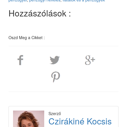
Hozzászólások :
Oszd Meg a Cikket :
Szerző
Czirákiné Kocsis