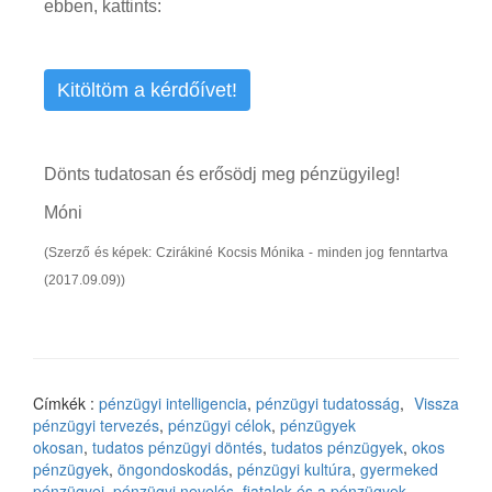
ebben, kattints:
Kitöltöm a kérdőívet!
Dönts tudatosan és erősödj meg pénzügyileg!
Móni
(Szerző és képek: Czirákiné Kocsis Mónika - minden jog fenntartva
(2017.09.09))
Címkék :
pénzügyi intelligencia
,
pénzügyi tudatosság
,
Vissza
pénzügyi tervezés
,
pénzügyi célok
,
pénzügyek
okosan
,
tudatos pénzügyi döntés
,
tudatos pénzügyek
,
okos
pénzügyek
,
öngondoskodás
,
pénzügyi kultúra
,
gyermeked
pénzügyei
,
pénzügyi nevelés
,
fiatalok és a pénzügyek