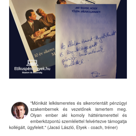
"Mónikát lelkiismeretes és sikerorientált pénzügyi
szakembernek és vezetőnek ismertem meg.
Olyan ember aki komoly háttérismerettel és
emberközpontú szemlélettel felvértezve támogatja
kollégáit, ügyfeleit." (Jacsó László, Etyek - coach, tréner)