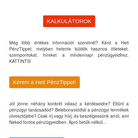
KALKULÁTOROK
Még több értékes információt szeretnél? Kérd a Heti
PénzTippet, melyben hetente küldök hasznos ötleteket,
szempontokat, híreket a mindennapi pénzügyeidhez.
KATTINTS!
Kérem a Heti PénzTippet!
Jól jönne néhány konkrét válasz a kérdéseidre? Eltűnt a
pénzügyi tanácsadód? Belebonyolódtál a pénzügyi termékek
útvesztőjébe? Csak írj vagy hívj, és beszélgessünk arról, ami
Neked fontos pénzügyeidben. Apró betűk nélkül...