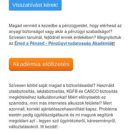
Visszahívást kérek!
Magad vennéd a kezedbe a pénzügyeidet, hogy elérhesd az
anyagi biztonságot vagy akár a pénzügyi szabadságot?
Szívesen tanulnál, fejlődnél ennek érdekében? Megnyitottuk
az
Érted a Pénzed - Pénzügyi tudatosság Akadémiá
t!
Akadémia előfizetés
Szívesen kötöd saját magad a biztosításaidat? Használd
utasbiztosítás, lakásbiztosítás, KGFB és CASCO biztosítás
megkötéséhez kalkulátorunkat! Miért előnyösebb ez
számodra, mint más internetes alkuszok felületei? Mert
azonnali, korrekt ajánlatösszehasonlítást kapsz. Probléma
esetén pedig ügyfélszolgáltaunk és mi magunk segítünk
megoldani azt - legyen szó ügyintézésről, káreseményről,
változtatásokról. Itt kezdd!: