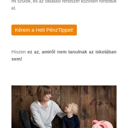
mi szülők, és az oktatási rendszer közösen rontottuk
el.
Kérem a Heti PénzTippet!
Hiszen
ez az, amiről nem tanulnak az iskolában
sem!