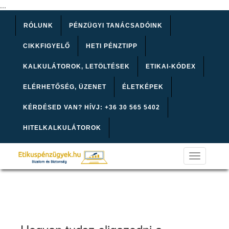
...
RÓLUNK
PÉNZÜGYI TANÁCSADÓINK
CIKKFIGYELŐ
HETI PÉNZTIPP
KALKULÁTOROK, LETÖLTÉSEK
ETIKAI-KÓDEX
ELÉRHETŐSÉG, ÜZENET
ÉLETKÉPEK
KÉRDÉSED VAN? HÍVJ: +36 30 565 5402
HITELKALKULÁTOROK
Toggle
navigation