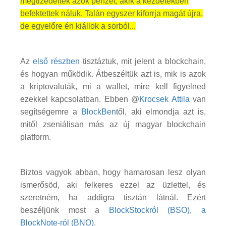
megtizedelték azok pénzét, akik a kezdetekben
befektettek náluk. Talán egyszer kiforrja magát újra,
de egyelőre én kiállok a sorból...
Az
első részben
tisztáztuk, mit jelent a blockchain,
és hogyan működik. Átbeszéltük azt is, mik is azok
a kriptovaluták, mi a wallet, mire kell figyelned
ezekkel kapcsolatban. Ebben @
Krocsek Attila
van
segítségemre a
BlockBen
től, aki elmondja azt is,
mitől zseniálisan más az új magyar blockchain
platform.
Biztos vagyok abban, hogy hamarosan lesz olyan
ismerősöd, aki felkeres ezzel az üzlettel, és
szeretném, ha addigra tisztán látnál. Ezért
beszéljünk most a
BlockStock
ról (BSO), a
BlockNote-ról (BNO)
.