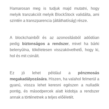
Hamarosan meg is tudjuk majd mutatni, hogy
melyik tranzakciót melyik BlockStock validálta, ami
szintén a transzparencia (
átláthatóság
) része.
A blockchainből és az azonosításból adódóan
pedig
biztonságos a rendszer
, mivel ha bárki
belenyúlna, tökéletesen visszakövethető, hogy ki,
hol és mit csinált.
Ez jó lehet például a
pénzmosás
megakadályozására
. Hiszen, ha valahol felmerül a
gyanú, vissza lehet keresni egészen a nulladik
pontig, és másodpercek alatt kidobja a rendszer
annak a történetnek a teljes előéletét.