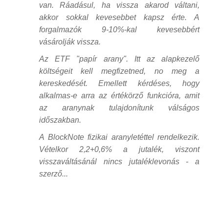
van. Ráadásul, ha vissza akarod váltani,
akkor sokkal kevesebbet kapsz érte. A
forgalmazók 9-10%-kal kevesebbért
vásárolják vissza.
Az ETF "papír arany". Itt az alapkezelő
költségeit kell megfizetned, no meg a
kereskedését. Emellett kérdéses, hogy
alkalmas-e arra az értékörző funkcióra, amit
az aranynak tulajdonítunk válságos
időszakban.
A BlockNote fizikai aranyletéttel rendelkezik.
Vételkor 2,2+0,6% a jutalék, viszont
visszaváltásánál nincs jutaléklevonás - a
szerző...