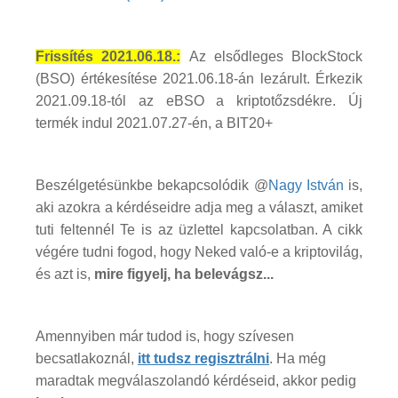
Frissítés 2021.06.18.:
Az elsődleges BlockStock
(BSO) értékesítése 2021.06.18-án lezárult. Érkezik
2021.09.18-tól az eBSO a kriptotőzsdékre. Új
termék indul 2021.07.27-én, a BIT20+
Beszélgetésünkbe bekapcsolódik @
Nagy István
is,
aki azokra a kérdéseidre adja meg a választ, amiket
tuti feltennél Te is az üzlettel kapcsolatban. A cikk
végére tudni fogod, hogy Neked való-e a kriptovilág,
és azt is,
mire figyelj, ha belevágsz...
Amennyiben már tudod is, hogy szívesen
becsatlakoznál,
itt tudsz regisztrálni
. Ha még
maradtak megválaszolandó kérdéseid, akkor pedig