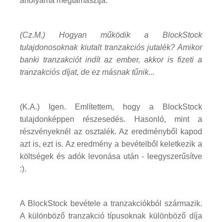
árfolyama megtámasztja.
(Cz.M.) Hogyan működik a BlockStock
tulajdonosoknak kiutalt tranzakciós jutalék? Amikor
banki tranzakciót indít az ember, akkor is fizeti a
tranzakciós díjat, de ez másnak tűnik...
(K.A.) Igen. Említettem, hogy a BlockStock
tulajdonképpen részesedés. Hasonló, mint a
részvényeknél az osztalék. Az eredményből kapod
azt is, ezt is. Az eredmény a bevételből keletkezik a
költségek és adók levonása után - leegyszerűsítve
:).
A BlockStock bevétele a tranzakciókból származik.
A különböző tranzakció típusoknak különböző díja