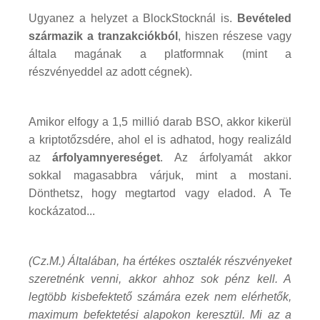
Ugyanez a helyzet a BlockStocknál is.
Bevételed
származik a tranzakciókból
, hiszen részese vagy
általa magának a platformnak (mint a
részvényeddel az adott cégnek).
Amikor elfogy a 1,5 millió darab BSO, akkor kikerül
a kriptotőzsdére, ahol el is adhatod, hogy realizáld
az
árfolyamnyereséget
. Az árfolyamát akkor
sokkal magasabbra várjuk, mint a mostani.
Dönthetsz, hogy megtartod vagy eladod. A Te
kockázatod...
(Cz.M.) Általában, ha értékes osztalék részvényeket
szeretnénk venni, akkor ahhoz sok pénz kell. A
legtöbb kisbefektető számára ezek nem elérhetők,
maximum befektetési alapokon keresztül. Mi az a