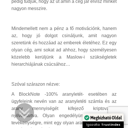
pedig tudjuk, hogy az út amin a cég jár elvisz minket
nagyon messzire.
Mindemellett nem a pénz a fő motivációnk, hanem
az, hogy jó dolgot csináljunk, amit nagyon
szeretünk és hozzáad az emberek életéhez. Ez egy
olyan cég, ami sokat ad ahhoz, hogy személyesen
közelebb kerüljünk a Maslow-i szükségletek
hierarchiájának csúcsához…
Szóval szárazon nézve:
A BlockNote -100% aranyletét- esetében az
ügyfeleink nevén van az aranyletéti számla és az
arany mennyiségét kifejező kriptovaluta
nyilvántartva. Olyan engedélyünk van erre a
Megbízható Oldal
tevékenységre, mint egy olyan aranykereskedőnek,
Igazolta:
Trustindex