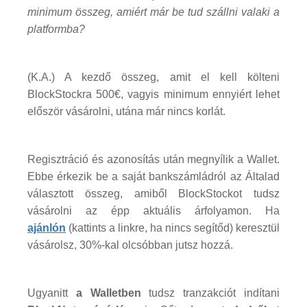
minimum összeg, amiért már be tud szállni valaki a
platformba?
(K.A.) A kezdő összeg, amit el kell költeni
BlockStockra 500€, vagyis minimum ennyiért lehet
először vásárolni, utána már nincs korlát.
Regisztráció és azonosítás után megnyílik a Wallet.
Ebbe érkezik be a saját bankszámládról az Általad
választott összeg, amiből BlockStockot tudsz
vásárolni az épp aktuális árfolyamon. Ha
ajánlón
(kattints a linkre, ha nincs segítőd) keresztül
vásárolsz, 30%-kal olcsóbban jutsz hozzá.
Ugyanitt
a Walletben
tudsz tranzakciót indítani