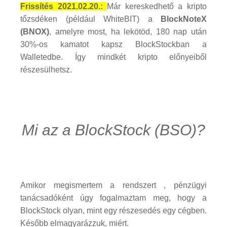
Frissítés 2021.02.20.:
Már kereskedhető a kripto
tőzsdéken (például WhiteBIT) a
BlockNoteX
(BNOX)
, amelyre most, ha lekötöd, 180 nap után
30%-os kamatot kapsz BlockStockban a
Walletedbe. Így mindkét kripto előnyeiből
részesülhetsz.
Mi az a BlockStock (BSO)?
Amikor megismertem a rendszert , pénzügyi
tanácsadóként úgy fogalmaztam meg, hogy a
BlockStock olyan, mint egy részesedés egy cégben.
Később elmagyarázzuk, miért.