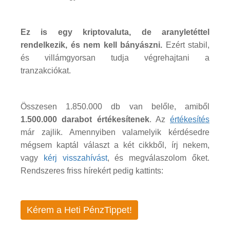
Ez is egy kriptovaluta, de aranyletéttel
rendelkezik, és nem kell bányászni.
Ezért stabil,
és villámgyorsan tudja végrehajtani a
tranzakciókat.
Összesen 1.850.000 db van belőle, amiből
1.500.000 darabot értékesítenek
. Az
értékesítés
már zajlik. Amennyiben valamelyik kérdésedre
mégsem kaptál választ a két cikkből, írj nekem,
vagy
kérj visszahívást
, és megválaszolom őket.
Rendszeres friss hírekért pedig kattints:
Kérem a Heti PénzTippet!