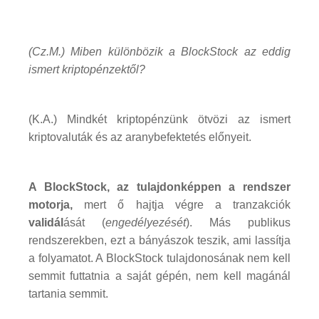
(Cz.M.) Miben különbözik a BlockStock az eddig
ismert kriptopénzektől?
(K.A.) Mindkét kriptopénzünk ötvözi az ismert
kriptovaluták és az aranybefektetés előnyeit.
A BlockStock, az tulajdonképpen a rendszer
motorja,
mert ő hajtja végre a tranzakciók
validál
ását (
engedélyezését
). Más publikus
rendszerekben, ezt a bányászok teszik, ami lassítja
a folyamatot. A BlockStock tulajdonosának nem kell
semmit futtatnia a saját gépén, nem kell magánál
tartania semmit.