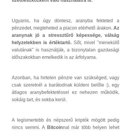
fizetőeszközként való használatra is.
Ugyanis, ha úgy döntesz, aranyba fekteted a
pénzedet, megteheted a piacon elérhető árakon.
Az
aranynak jó a stressztűrő képessége, válság
helyzetekben is értéktartó.
Sőt, mivel "menekülő
valutának" is használják, a bizonytalan gazdasági
időszakokban emelkedik is az árfolyama.
Azonban, ha hirtelen pénzre van szükséged, vagy
csak szeretnél a barátodnak küldeni belőle :), egy
átlagos aranybefektetéssel ez nehezen működik,
sokáig tart, és sokba kerül.
A legismertebb és népszerű kriptók mögött pedig
nincs semmi. A
Bitcoin
nal már több helyen lehet