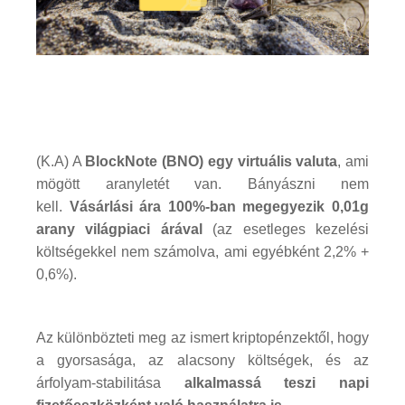
(K.A) A
BlockNote (BNO) egy virtuális valuta
, ami
mögött aranyletét van. Bányászni nem
kell.
Vásárlási ára 100%-ban megegyezik 0,01g
arany világpiaci árával
(az esetleges kezelési
költségekkel nem számolva, ami egyébként 2,2% +
0,6%).
Az különbözteti meg az ismert kriptopénzektől, hogy
a gyorsasága, az alacsony költségek, és az
árfolyam-stabilitása
alkalmassá teszi napi