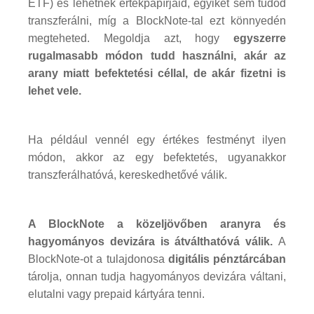
ETF) és lehetnek értékpapírjaid, egyiket sem tudod
transzferálni, míg a BlockNote-tal ezt könnyedén
megteheted. Megoldja azt, hogy
egyszerre
rugalmasabb módon tudd használni, akár az
arany miatt befektetési céllal, de akár fizetni is
lehet vele.
Ha például vennél egy értékes festményt ilyen
módon, akkor az egy befektetés, ugyanakkor
transzferálhatóvá, kereskedhetővé válik.
A BlockNote a közeljövőben aranyra és
hagyományos devizára is átválthatóvá válik.
A
BlockNote-ot a tulajdonosa
digitális pénztárcában
tárolja, onnan tudja hagyományos devizára váltani,
elutalni vagy prepaid kártyára tenni.