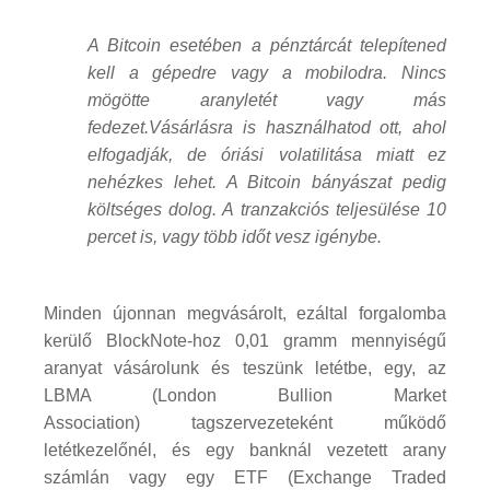
A Bitcoin esetében a pénztárcát telepítened
kell a gépedre vagy a mobilodra. Nincs
mögötte aranyletét vagy más
fedezet.Vásárlásra is használhatod ott, ahol
elfogadják, de óriási volatilitása miatt ez
nehézkes lehet. A Bitcoin bányászat pedig
költséges dolog. A tranzakciós teljesülése 10
percet is, vagy több időt vesz igénybe.
Minden újonnan megvásárolt, ezáltal forgalomba
kerülő BlockNote-hoz 0,01 gramm mennyiségű
aranyat vásárolunk és teszünk letétbe, egy, az
LBMA (London Bullion Market
Association) tagszervezeteként működő
letétkezelőnél, és egy banknál vezetett arany
számlán vagy egy ETF (Exchange Traded