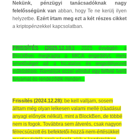
Nekünk, pénzügyi tanácsadóknak nagy
felelősségünk van
abban, hogy Te ne kerülj ilyen
helyzetbe.
Ezért írtam meg ezt a két részes cikket
a kriptopénzekkel kapcsolatban.
FRISSÍTÉS (2025.12.10.)
: 2025 évvégén a
BlockBen megkapta a MICA engedélyt, mely
lehetőséget ad a hicatalos és engedélyezett
működésre. Reméljük ezzel elindul egy felfelé ívelő
folyamat és rendeződik minden...
Frissítés (2024.12.28)
: be kell valljam, sosem
álltam még olyan lelkesen valami mellé (ráadásul
anyagi előnyök nélkül), mint a BlockBen, de többé
nem is fogok. Továbbra sem átverés, csak nagyon
félrecsúszott és befektetői-hozzá-nem-értésükkel