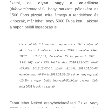
fizetni, de
olyan nagy a volatilitása
(
árfolyamingadozás
), hogy sarkított példaként az
1500 Ft-os pizzád, mire átmegy a rendelésed és
kihozzák, már lehet, hogy 5000 Ft-ba kerül, akkora
a napon belüli ingadozás is.
Ha az utóbbi 3 hónapban megnézzük a BTC árfolyamát,
akkor %-os +/- változást is látunk. 2018. november 29-én
1BTC = 4.246,14$, december 15 én pedig 1 BTC =
3.181,96$, ami - 33% két hét alatt. 2018.12.16-20. között
+27,6%, 2018.12.02-07. között -21,4%, 2019.01.05-06.
egyetlen nap +6,4% és 2019.01.09-10. szintén egy nap alatt
-10,3%, a napon belüli árfolyamkülönbözet gyakran több,
mint 500$ is volt. - a szerző
Tehát lehet Neked aranybefektetésed (fizikai vagy