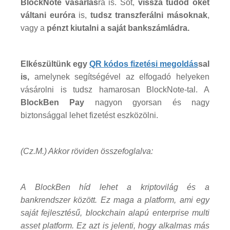
BlockNote vásárlás
ra is. Sőt,
vissza tudod őket
váltani euróra
is,
tudsz transzferálni másoknak
,
vagy a
pénzt kiutalni a saját bankszámládra.
Elkészültünk egy
QR kódos fizetési megoldás
sal
is,
amelynek segítségével az elfogadó helyeken
vásárolni is tudsz hamarosan BlockNote-tal. A
BlockBen Pay
nagyon gyorsan és nagy
biztonsággal lehet fizetést eszközölni.
(Cz.M.) Akkor röviden összefoglalva:
A BlockBen híd lehet a kriptovilág és a
bankrendszer között. Ez maga a platform, ami egy
saját fejlesztésű, blockchain alapú enterprise multi
asset platform. Ez azt is jelenti, hogy alkalmas más