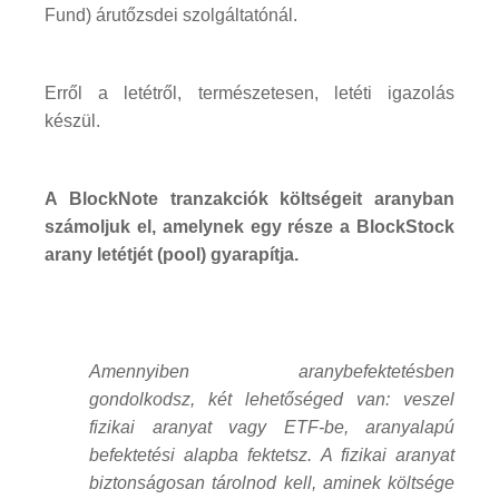
Fund) árutőzsdei szolgáltatónál.
Erről a letétről, természetesen, letéti igazolás
készül.
A BlockNote tranzakciók költségeit aranyban
számoljuk el, amelynek egy része a BlockStock
arany letétjét (pool) gyarapítja.
Amennyiben aranybefektetésben
gondolkodsz, két lehetőséged van: veszel
fizikai aranyat vagy ETF-be, aranyalapú
befektetési alapba fektetsz. A fizikai aranyat
biztonságosan tárolnod kell, aminek költsége