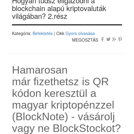
Hogyan tudsz eligazodni a
blockchain alapú kriptovaluták
világában? 2.rész
Kategória:
Befektetés
| Cikk
Gyors olvasása
MEGOSZTÁS
Hamarosan
már fizethetsz is QR
kódon keresztül a
magyar kriptopénzzel
(BlockNote) - vásárolj
vagy ne BlockStockot?