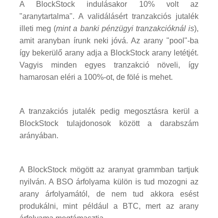
A BlockStock indulásakor 10% volt az
"aranytartalma". A validálásért tranzakciós jutalék
illeti meg (
mint a banki pénzügyi tranzakcióknál is
),
amit aranyban írunk neki jóvá. Az arany "pool"-ba
így bekerülő arany adja a BlockStock arany letétjét.
Vagyis minden egyes tranzakció növeli, így
hamarosan eléri a 100%-ot, de fölé is mehet.
A tranzakciós jutalék pedig megosztásra kerül a
BlockStock tulajdonosok között a darabszám
arányában.
A BlockStock mögött az aranyat grammban tartjuk
nyilván. A BSO árfolyama külön is tud mozogni az
arany árfolyamától, de nem tud akkora esést
produkálni, mint például a BTC, mert az arany