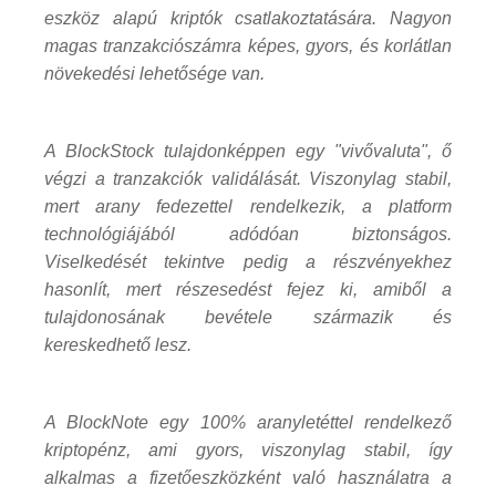
eszköz alapú kriptók csatlakoztatására. Nagyon
magas tranzakciószámra képes, gyors, és korlátlan
növekedési lehetősége van.
A BlockStock tulajdonképpen egy "vivővaluta", ő
végzi a tranzakciók validálását. Viszonylag stabil,
mert arany fedezettel rendelkezik, a platform
technológiájából adódóan biztonságos.
Viselkedését tekintve pedig a részvényekhez
hasonlít, mert részesedést fejez ki, amiből a
tulajdonosának bevétele származik és
kereskedhető lesz.
A BlockNote egy 100% aranyletéttel rendelkező
kriptopénz, ami gyors, viszonylag stabil, így
alkalmas a fizetőeszközként való használatra a