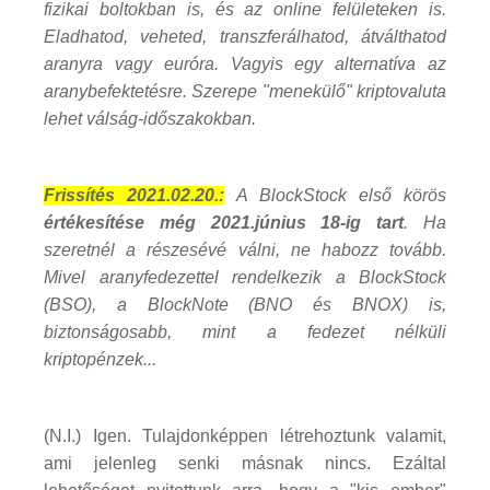
fizikai boltokban is, és az online felületeken is.
Eladhatod, veheted, transzferálhatod, átválthatod
aranyra vagy euróra. Vagyis egy alternatíva az
aranybefektetésre. Szerepe "menekülő" kriptovaluta
lehet válság-időszakokban.
Frissítés 2021.02.20.:
A BlockStock első körös
értékesítése még 2021.június 18-ig tart
. Ha
szeretnél a részesévé válni, ne habozz tovább.
Mivel aranyfedezettel rendelkezik a BlockStock
(BSO), a BlockNote (BNO és BNOX) is,
biztonságosabb, mint a fedezet nélküli
kriptopénzek...
(N.I.) Igen. Tulajdonképpen létrehoztunk valamit,
ami jelenleg senki másnak nincs. Ezáltal