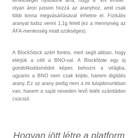
lehetőséget nyitottunk arra, hogy a "kis ember"
olyan áron jusson hozzá az aranyhoz, amit csak
több tonna megvásárlásával érhetne el. Fizikális
aranyat tudsz venni 1,1g felett (ez a mennyiség az
ÁFA-mentesség miatt szükséges).
A BlockStock azért fontos, mert segít abban, hogy
elérjük a célt a BNO-val. A BlockNote egy új
gondolkodásmódot képes behozni a világba,
ugyanis a BNO nem csak kripto, hanem digitális
arany. Ez az arany pedig nem a mi tulajdonunkban
van, hanem a saját neveden levő letéti számládon
csücsül.
Hogyan jött létre a platform