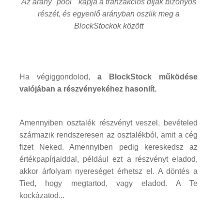
Az arany "pool" kapja a tranzakciós díjak bizonyos
részét, és egyenlő arányban oszlik meg a
BlockStockok között
Ha végiggondolod,
a BlockStock működése
valójában a részvényekéhez hasonlít.
Amennyiben osztalék részvényt veszel, bevételed
származik rendszeresen az osztalékból, amit a cég
fizet Neked. Amennyiben pedig kereskedsz az
értékpapírjaiddal, például ezt a részvényt eladod,
akkor árfolyam nyereséget érhetsz el. A döntés a
Tied, hogy megtartod, vagy eladod. A Te
kockázatod...