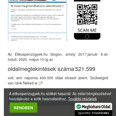
Az Etikuspénzügyek.hu blogon, amely 2017.január 6-án
indult, 2020. május 10-ig az
oldalmegtekintések száma
521.599
volt, ami naponta 400-500 oldal olvasót jelent. Szükséged
van ránk Neked is :)?
A etikuspenzugyek.hu sütiket használ. Az oldal böngészésével
hozzájárulsz a sütik használatához.
További részletek
Jól jönne a segítséged, Móni!
Megbízható Oldal
RENDBEN
Igazolta:
Trustindex