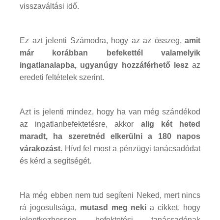
visszaváltási idő.
Ez azt jelenti Számodra, hogy az az összeg,
amit
már korábban befekettél valamelyik
ingatlanalapba, ugyanúgy hozzáférhető lesz
az
eredeti feltételek szerint.
Azt is jelenti mindez, hogy ha van még szándékod
az ingatlanbefektetésre, akkor
alig két heted
maradt, ha szeretnéd elkerülni a 180 napos
várakozást
. Hívd fel most a pénzügyi tanácsadódat
és kérd a segítségét.
Ha még ebben nem tud segíteni Neked, mert nincs
rá jogosultsága,
mutasd meg neki
a cikket, hogy
jelentkezhessen befektetési tanácsadónak