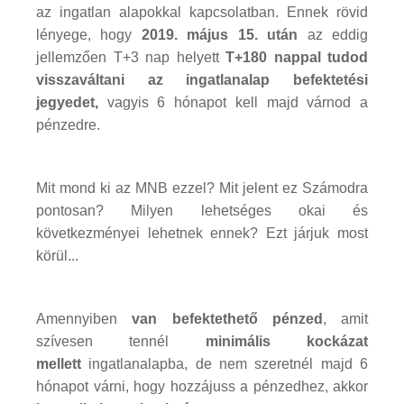
az ingatlan alapokkal kapcsolatban. Ennek rövid
lényege, hogy
2019. május 15. után
az eddig
jellemzően T+3 nap helyett
T+180 nappal tudod
visszaváltani az ingatlanalap befektetési
jegyedet,
vagyis 6 hónapot kell majd várnod a
pénzedre.
Mit mond ki az MNB ezzel? Mit jelent ez Számodra
pontosan? Milyen lehetséges okai és
következményei lehetnek ennek? Ezt járjuk most
körül...
Amennyiben
van befektethető pénzed
, amit
szívesen tennél
minimális kockázat
mellett
ingatlanalapba, de nem szeretnél majd 6
hónapot várni, hogy hozzájuss a pénzedhez, akkor