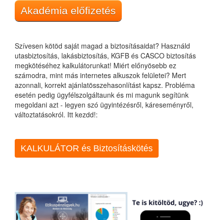
Akadémia előfizetés
Szívesen kötöd saját magad a biztosításaidat? Használd
utasbiztosítás, lakásbiztosítás, KGFB és CASCO biztosítás
megkötéséhez kalkulátorunkat! Miért előnyösebb ez
számodra, mint más internetes alkuszok felületei? Mert
azonnali, korrekt ajánlatösszehasonlítást kapsz. Probléma
esetén pedig ügyfélszolgáltaunk és mi magunk segítünk
megoldani azt - legyen szó ügyintézésről, káreseményről,
változtatásokról. Itt kezdd!:
KALKULÁTOR és Biztosításkötés