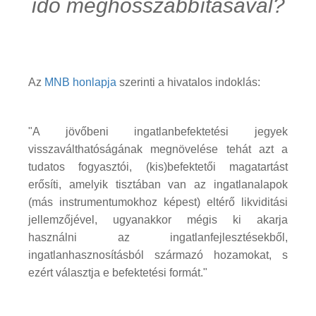
idő meghosszabbításával?
Az
MNB honlapja
szerinti a hivatalos indoklás:
"A jövőbeni ingatlanbefektetési jegyek
visszaválthatóságának megnövelése tehát azt a
tudatos fogyasztói, (kis)befektetői magatartást
erősíti, amelyik tisztában van az ingatlanalapok
(más instrumentumokhoz képest) eltérő likviditási
jellemzőjével, ugyanakkor mégis ki akarja
használni az ingatlanfejlesztésekből,
ingatlanhasznosításból származó hozamokat, s
ezért választja e befektetési formát."