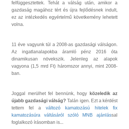
felfüggesztettek. Tehát a válság után, amikor a
gazdaság magához tért és újra fejlődésnek indult,
ez az intézkedés egyértelmű követkemény lehetett
volna.
11 éve vagyunk túl a 2008-as gazdasági válságon.
Az ingatlanalapokba áramló pénz 2016 óta
dinamikusan növekszik. Jelenleg az alapok
vagyona (1,5 mrd Ft) háromszor annyi, mint 2008-
ban.
Joggal merülhet fel bennünk, hogy
közeledik az
újabb gazdasági válság?
Talán igen. Ezt a kérdést
tettem fel a
változó kamatozású hitelek fix
kamatozásúra váltásáról szóló MNB ajánlás
sal
foglalkozó írásomban is...