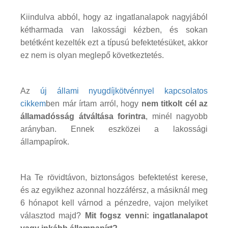
Kiindulva abból, hogy az ingatlanalapok nagyjából
kétharmada van lakossági kézben, és sokan
betétként kezelték ezt a típusú befektetésüket, akkor
ez nem is olyan meglepő következtetés.
Az
új állami nyugdíjkötvénnyel kapcsolatos
cikkem
ben már írtam arról, hogy
nem titkolt cél az
államadósság átváltása forintra
, minél nagyobb
arányban. Ennek eszközei a lakossági
állampapírok.
Ha Te rövidtávon, biztonságos befektetést kerese,
és az egyikhez azonnal hozzáférsz, a másiknál meg
6 hónapot kell várnod a pénzedre, vajon melyiket
választod majd?
Mit fogsz venni: ingatlanalapot