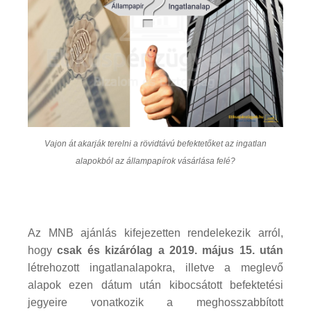
Vajon át akarják terelni a rövidtávú befektetőket az ingatlan
alapokból az állampapírok vásárlása felé?
Az MNB ajánlás kifejezetten rendelekezik arról,
hogy
csak és kizárólag a 2019. május 15. után
létrehozott ingatlanalapokra, illetve a meglevő
alapok ezen dátum után kibocsátott befektetési
jegyeire vonatkozik a meghosszabbított