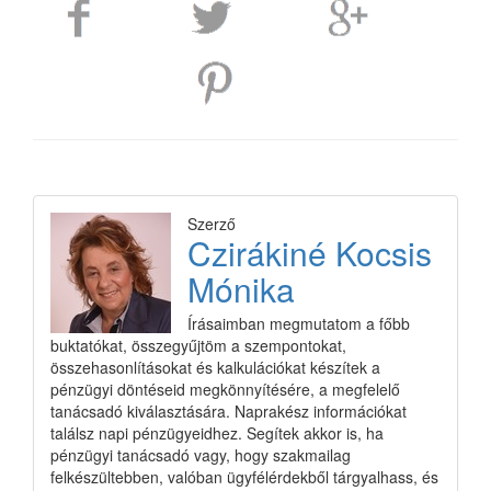
Szerző
Czirákiné Kocsis
Mónika
Írásaimban megmutatom a főbb
buktatókat, összegyűjtöm a szempontokat,
összehasonlításokat és kalkulációkat készítek a
pénzügyi döntéseid megkönnyítésére, a megfelelő
tanácsadó kiválasztására. Naprakész információkat
találsz napi pénzügyeidhez. Segítek akkor is, ha
pénzügyi tanácsadó vagy, hogy szakmailag
felkészültebben, valóban ügyfélérdekből tárgyalhass, és