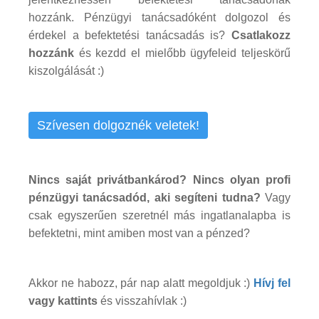
hozzánk. Pénzügyi tanácsadóként dolgozol és
érdekel a befektetési tanácsadás is?
Csatlakozz
hozzánk
és kezdd el mielőbb ügyfeleid teljeskörű
kiszolgálását :)
Szívesen dolgoznék veletek!
Nincs saját privátbankárod? Nincs olyan profi
pénzügyi tanácsadód, aki segíteni tudna?
Vagy
csak egyszerűen szeretnél más ingatlanalapba is
befektetni, mint amiben most van a pénzed?
Akkor ne habozz, pár nap alatt megoldjuk :)
Hívj fel
vagy kattints
és visszahívlak :)