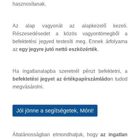
hasznosítanak.
Az alap vagyonát az alapkezelő kezeli.
Részesedésedet a közös vagyontömegből a
befektetési jegyed testesíti meg. Ennek árfolyama
az
egy jegyre jutó nettó eszközérték
.
Ha ingatlanalapba szeretnél pénzt befektetni, a
befektetési jegyet az értékpapírszámládo
n tudod
megvásárolni.
Jól jönne a segítségetek, Móni!
Általánosságban elmondhatjuk, hogy
az ingatlan