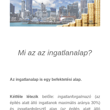
Mi az az ingatlanalap?
Az ingatlanalap is egy befektetési alap.
Kétféle létezik
belőle:
ingatlanforgalmazó
(az
építés alatt álló ingatlanok maximális aránya 30%)
és
ingatlanfejlesztő
alap (az építés alatt álló