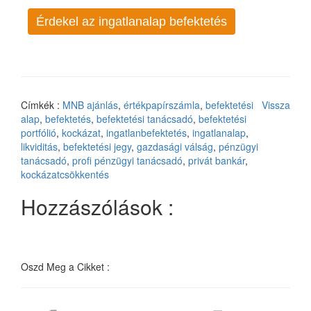
Érdekel az ingatlanalap befektetés
Címkék :
MNB ajánlás
,
értékpapírszámla
,
befektetési
Vissza
alap
,
befektetés
,
befektetési tanácsadó
,
befektetési
portfólió
,
kockázat
,
ingatlanbefektetés
,
ingatlanalap
,
likviditás
,
befektetési jegy
,
gazdasági válság
,
pénzügyi
tanácsadó
,
profi pénzügyi tanácsadó
,
privát bankár
,
kockázatcsökkentés
Hozzászólások :
Oszd Meg a Cikket :