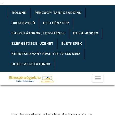
...
RÓLUNK
PÉNZÜGYI TANÁCSADÓINK
CIKKFIGYELŐ
HETI PÉNZTIPP
KALKULÁTOROK, LETÖLTÉSEK
ETIKAI-KÓDEX
ELÉRHETŐSÉG, ÜZENET
ÉLETKÉPEK
KÉRDÉSED VAN? HÍVJ: +36 30 565 5402
HITELKALKULÁTOROK
Toggle
navigation