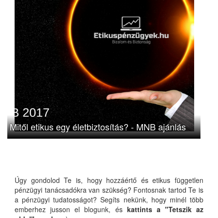
Mitől etikus egy életbiztosítás? - MNB ajánlás
Úgy gondolod Te is, hogy hozzáértő és etikus független
pénzügyi tanácsadókra van szükség? Fontosnak tartod Te is
a pénzügyi tudatosságot? Segíts nekünk, hogy minél több
emberhez jusson el blogunk, és
kattints a "Tetszik az