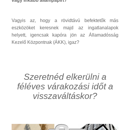
vagy inkább állampapírt?
Vagyis az, hogy a rövidtávú befektetők más
eszközöket keresnek majd az ingatlanalapok
helyett, igencsak kapóra jön az Államadósság
Kezelő Központnak (ÁKK), igaz?
Szeretnéd elkerülni a
féléves várakozási időt a
visszaváltáskor?