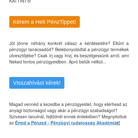
KATTINTS!
Kérem a Heti PénzTippet!
Jól jönne néhány konkrét válasz a kérdéseidre? Eltűnt a
pénzügyi tanácsadód? Belebonyolódtál a pénzügyi termékek
útvesztőjébe? Csak írj vagy hívj, és beszélgessünk arról, ami
Neked fontos pénzügyeidben. Apró betűk nélkül...
Visszahívást kérek!
Magad vennéd a kezedbe a pénzügyeidet, hogy elérhesd az
anyagi biztonságot vagy akár a pénzügyi szabadságot?
Szívesen tanulnál, fejlődnél ennek érdekében? Megnyitottuk
az
Érted a Pénzed - Pénzügyi tudatosság Akadémiá
t!