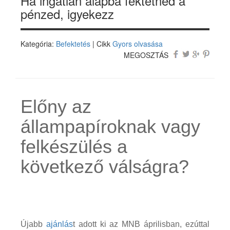
Ha ingatlan alapba fektetnéd a
pénzed, igyekezz
Kategória:
Befektetés
| Cikk
Gyors olvasása
MEGOSZTÁS
Előny az
állampapíroknak vagy
felkészülés a
következő válságra?
Újabb
ajánlás
t adott ki az MNB áprilisban, ezúttal