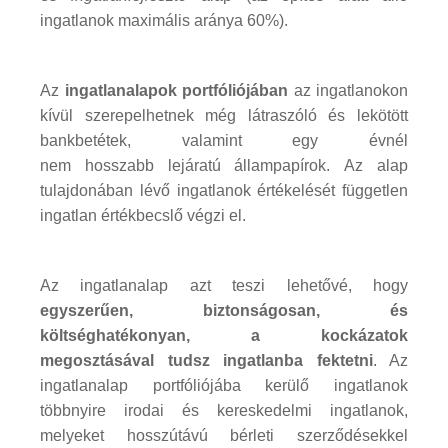
ingatlanok maximális aránya 60%).
Az
ingatlanalapok portfóliójában
az ingatlanokon
kívül szerepelhetnek még látraszóló és lekötött
bankbetétek, valamint egy évnél
nem hosszabb lejáratú állampapírok. Az alap
tulajdonában lévő ingatlanok értékelését független
ingatlan értékbecslő végzi el.
Az ingatlanalap azt teszi lehetővé, hogy
egyszerűen, biztonságosan, és
költséghatékonyan, a kockázatok
megosztásával tudsz ingatlanba fektetni
. Az
ingatlanalap portfóliójába kerülő ingatlanok
többnyire irodai és kereskedelmi ingatlanok,
melyeket hosszútávú bérleti szerződésekkel