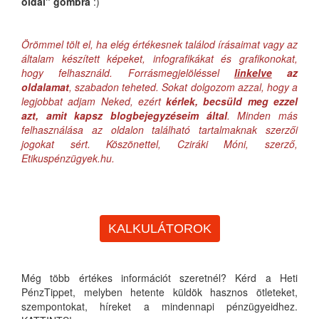
oldal" gombra
:)
Örömmel tölt el, ha elég értékesnek találod írásaimat vagy az
általam készített képeket, infografikákat és grafikonokat,
hogy felhasználd. Forrásmegjelöléssel
linkelve
az
oldalamat
, szabadon teheted. Sokat dolgozom azzal, hogy a
legjobbat adjam Neked, ezért
kérlek, becsüld meg ezzel
azt, amit kapsz blogbejegyzéseim által
. Minden más
felhasználása az oldalon található tartalmaknak szerzői
jogokat sért. Köszönettel, Cziráki Móni, szerző,
Etikuspénzügyek.hu.
KALKULÁTOROK
Még több értékes információt szeretnél? Kérd a Heti
PénzTippet, melyben hetente küldök hasznos ötleteket,
szempontokat, híreket a mindennapi pénzügyeidhez.