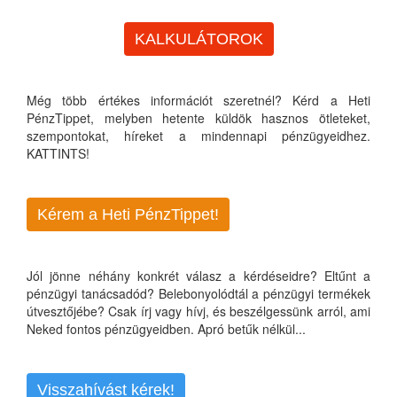
KALKULÁTOROK
Még több értékes információt szeretnél? Kérd a Heti
PénzTippet, melyben hetente küldök hasznos ötleteket,
szempontokat, híreket a mindennapi pénzügyeidhez.
KATTINTS!
Kérem a Heti PénzTippet!
Jól jönne néhány konkrét válasz a kérdéseidre? Eltűnt a
pénzügyi tanácsadód? Belebonyolódtál a pénzügyi termékek
útvesztőjébe? Csak írj vagy hívj, és beszélgessünk arról, ami
Neked fontos pénzügyeidben. Apró betűk nélkül...
Visszahívást kérek!