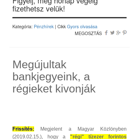
Figyelj, még hónap végéig
fizethetsz velük!
Kategória:
Pénzhírek
| Cikk
Gyors olvasása
MEGOSZTÁS
Megújultak
bankjegyeink, a
régieket kivonják
Frissítés:
Megjelent a Magyar Közlönyben
(2019.02.15.), hogy a
"régi" tízezer forintos