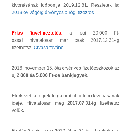
kivonásának időpontja 2019.12.31. Részletek itt:
2019 év végéig érvényes a régi tízezres
Friss figyelmeztetés:
a régi 20.000 Ft-
ossal hivatalosan már csak 2017.12.31-ig
fizethetsz!
Olvasd tovább!
2016. november 15. óta érvényes fizetőeszközök az
új
2.000 és 5.000 Ft-os bankjegyek
.
Elérkezett a régiek forgalomból történő kivonásának
ideje. Hivatalosan még
2017.07.31-ig
fizethetsz
velük.
Ezután 3 évig, azaz 2020.július 31-ig a bankokban,