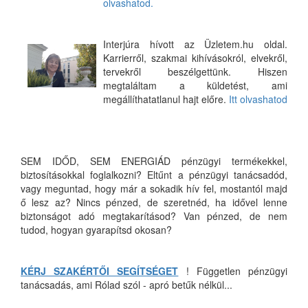
olvashatod.
Interjúra hívott az Üzletem.hu oldal.
Karrierről, szakmai kihívásokról, elvekről,
tervekről beszélgettünk. Hiszen
megtaláltam a küldetést, ami
megállíthatatlanul hajt előre.
Itt olvashatod
SEM IDŐD, SEM ENERGIÁD pénzügyi termékekkel,
biztosításokkal foglalkozni? Eltűnt a pénzügyi tanácsadód,
vagy meguntad, hogy már a sokadik hív fel, mostantól majd
ő lesz az? Nincs pénzed, de szeretnéd, ha idővel lenne
biztonságot adó megtakarításod? Van pénzed, de nem
tudod, hogyan gyarapítsd okosan?
KÉRJ SZAKÉRTŐI SEGÍTSÉGET
! Független pénzügyi
tanácsadás, ami Rólad szól - apró betűk nélkül...