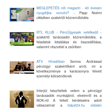
MEGLEPETÉS női magazin - 40 évesen
nyugdíjba vonulni?
- Papp Noémi
cikkében szakértői közreműködés
RTL KLUB - PénzÜgyesek vetélkedő
-
szakértő tanácsadói közreműködés, a
feladatok kitalálása és összeállítása,
valamint részvétel a zsűriben
ATV Híradóban
Somos Andrással
pénzügyi szakértőként arról, mi a
következménye a karácsonyra felvett
személyi kölcsönöknek
Interjút készítettek velem a pénzügyi
tanácsadók munkájáról, elveimről és a
NOK-ról A feltett kérdésekre adott
válaszaimat a
bdpst24.hu oldalán