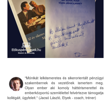
"Mónikát lelkiismeretes és sikerorientált pénzügyi
szakembernek és vezetőnek ismertem meg.
Olyan ember aki komoly háttérismerettel és
emberközpontú szemlélettel felvértezve támogatja
kollégáit, ügyfeleit." (Jacsó László, Etyek - coach, tréner)