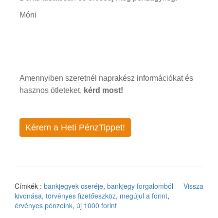
Móni
Amennyiben szeretnél naprakész információkat és
hasznos ötleteket,
kérd most!
Kérem a Heti PénzTippet!
Címkék :
bankjegyek cseréje
,
bankjegy forgalomból
Vissza
kivonása
,
törvényes fizetőeszköz
,
megújul a forint
,
érvényes pénzeink
,
új 1000 forint