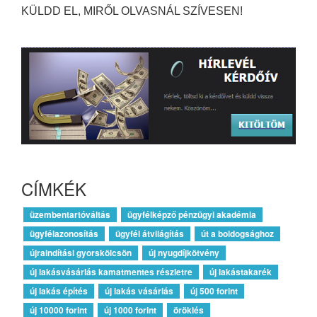
KÜLDD EL, MIRŐL OLVASNÁL SZÍVESEN!
CÍMKÉK
üzembentartóváltás
ügyfélképző pénzügyi akadémia
ügyfélazonosítás
ügyfél átvilágítás
út a boldogsághoz
újraindítási gyorskölcsön
új nyugdíjkötvény
új lakásvásárlás kamatmentes részletre
új lakástakarék
új lakás építés
új lakás vásárlás
új 500 forint
új 10000 forint
új 1000 forint
öröklés