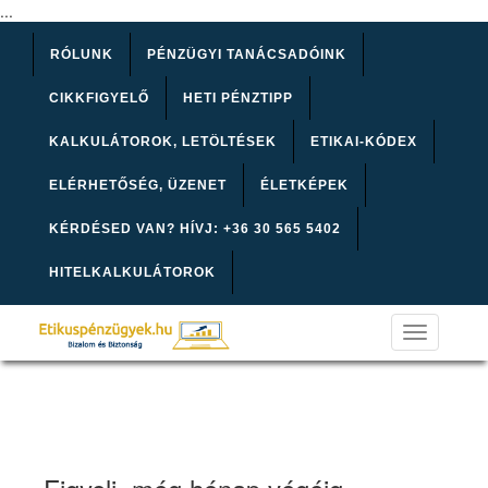
...
RÓLUNK
PÉNZÜGYI TANÁCSADÓINK
CIKKFIGYELŐ
HETI PÉNZTIPP
KALKULÁTOROK, LETÖLTÉSEK
ETIKAI-KÓDEX
ELÉRHETŐSÉG, ÜZENET
ÉLETKÉPEK
KÉRDÉSED VAN? HÍVJ: +36 30 565 5402
HITELKALKULÁTOROK
Toggle
navigation