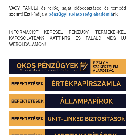
VAGY TANULJ és fejlődj saját időbeosztásod és tempód
szerint! Ezt kínálja a
pénzügyi tudatosság akadémiá
nk!
INFORMÁCIÓT KERESEL PÉNZÜGYI TERMÉKEKKEL
KAPCSOLATBAN?
KATTINTS
ÉS TALÁLD MEG ÚJ
WEBOLDALAMON!