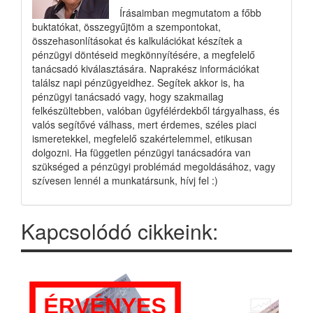
Írásaimban megmutatom a főbb
buktatókat, összegyűjtöm a szempontokat,
összehasonlításokat és kalkulációkat készítek a
pénzügyi döntéseid megkönnyítésére, a megfelelő
tanácsadó kiválasztására. Naprakész információkat
találsz napi pénzügyeidhez. Segítek akkor is, ha
pénzügyi tanácsadó vagy, hogy szakmailag
felkészültebben, valóban ügyfélérdekből tárgyalhass, és
valós segítővé válhass, mert érdemes, széles piaci
ismeretekkel, megfelelő szakértelemmel, etikusan
dolgozni. Ha független pénzügyi tanácsadóra van
szükséged a pénzügyi problémád megoldásához, vagy
szívesen lennél a munkatársunk, hívj fel :)
Kapcsolódó cikkeink: