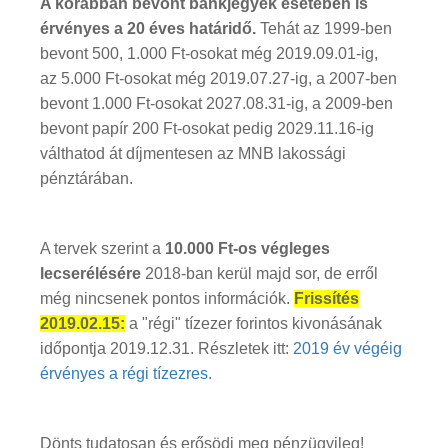
A korábban bevont bankjegyek esetében is
érvényes a 20 éves határidő.
Tehát az 1999-ben
bevont 500, 1.000 Ft-osokat még 2019.09.01-ig,
az 5.000 Ft-osokat még 2019.07.27-ig, a 2007-ben
bevont 1.000 Ft-osokat 2027.08.31-ig, a 2009-ben
bevont papír 200 Ft-osokat pedig 2029.11.16-ig
válthatod át díjmentesen az MNB lakossági
pénztárában.
A tervek szerint a
10.000 Ft-os végleges
lecserélésére
2018-ban kerül majd sor, de erről
még nincsenek pontos információk.
Frissítés
2019.02.15:
a "régi" tízezer forintos kivonásának
időpontja 2019.12.31. Részletek itt:
2019 év végéig
érvényes a régi tízezres
.
Dönts tudatosan és erősödj meg pénzügyileg!