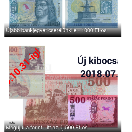
Újabb bankjegyet cserélünk le - 1000 Ft-os
Megújul a forint - itt az új 500 Ft-os