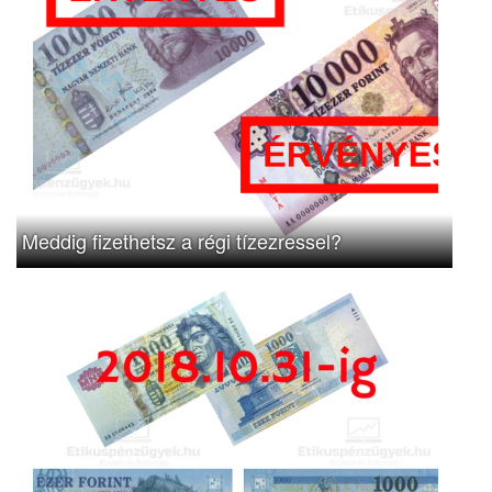
Meddig fizethetsz a régi tízezressel?