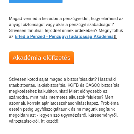
Magad vennéd a kezedbe a pénzügyeidet, hogy elérhesd az
anyagi biztonságot vagy akár a pénzügyi szabadságot?
Szívesen tanulnál, fejlődnél ennek érdekében? Megnyitottuk
az
Érted a Pénzed - Pénzügyi tudatosság Akadémiá
t!
Akadémia előfizetés
Szívesen kötöd saját magad a biztosításaidat? Használd
utasbiztosítás, lakásbiztosítás, KGFB és CASCO biztosítás
megkötéséhez kalkulátorunkat! Miért előnyösebb ez
számodra, mint más internetes alkuszok felületei? Mert
azonnali, korrekt ajánlatösszehasonlítást kapsz. Probléma
esetén pedig ügyfélszolgáltaunk és mi magunk segítünk
megoldani azt - legyen szó ügyintézésről, káreseményről,
változtatásokról. Itt kezdd!: