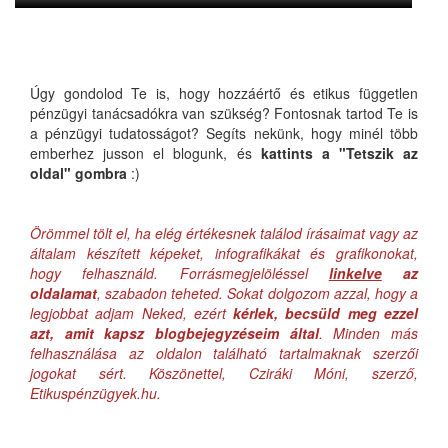
Úgy gondolod Te is, hogy hozzáértő és etikus független
pénzügyi tanácsadókra van szükség? Fontosnak tartod Te is
a pénzügyi tudatosságot? Segíts nekünk, hogy minél több
emberhez jusson el blogunk, és
kattints a "Tetszik az
oldal" gombra
:)
Örömmel tölt el, ha elég értékesnek találod írásaimat vagy az
általam készített képeket, infografikákat és grafikonokat,
hogy felhasználd. Forrásmegjelöléssel
linkelve
az
oldalamat
, szabadon teheted. Sokat dolgozom azzal, hogy a
legjobbat adjam Neked, ezért
kérlek, becsüld meg ezzel
azt, amit kapsz blogbejegyzéseim által
. Minden más
felhasználása az oldalon található tartalmaknak szerzői
jogokat sért. Köszönettel, Cziráki Móni, szerző,
Etikuspénzügyek.hu.