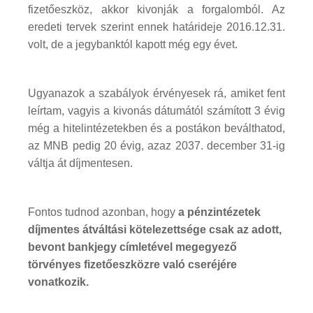
fizetőeszköz, akkor kivonják a forgalomból. Az
eredeti tervek szerint ennek határideje 2016.12.31.
volt, de a jegybanktól kapott még egy évet.
Ugyanazok a szabályok érvényesek rá, amiket fent
leírtam, vagyis a kivonás dátumától számított 3 évig
még a hitelintézetekben és a postákon beválthatod,
az MNB pedig 20 évig, azaz 2037. december 31-ig
váltja át díjmentesen.
Fontos tudnod azonban, hogy
a pénzintézetek
díjmentes átváltási kötelezettsége csak az adott,
bevont bankjegy címletével megegyező
törvényes fizetőeszközre való cseréjére
vonatkozik.