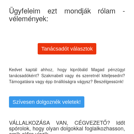
Ügyfeleim ezt mondják rólam -
vélemények:
Tanácsadót választok
Kedvet kaptál ahhoz, hogy kipróbáld Magad pénzügyi
tanácsadóként? Szakmabeli vagy és szeretnél kiteljesedni?
Támogatásra vagy épp önállóságra vágysz? Beszélgessünk!
Szívesen dolgoznék veletek!
VÁLLALKOZÁSA VAN, CÉGVEZETŐ? Időt
spórolok, hogy olyan dolgokkal foglalkozhasson,
amik előre viszik...