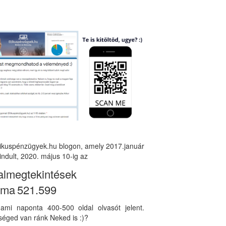
tikuspénzügyek.hu blogon, amely 2017.január
indult, 2020. május 10-ig az
almegtekintések
áma
521.599
, ami naponta 400-500 oldal olvasót jelent.
éged van ránk Neked is :)?