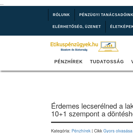
...
RÓLUNK
PÉNZÜGYI TANÁCSADÓIN
ELÉRHETŐSÉG, ÜZENET
ÉLETKÉPE
PÉNZHÍREK
TUDATOSSÁG
Érdemes lecserélned a la
10+1 szempont a döntésh
Kategória:
Pénzhírek
| Cikk
Gyors olvasása