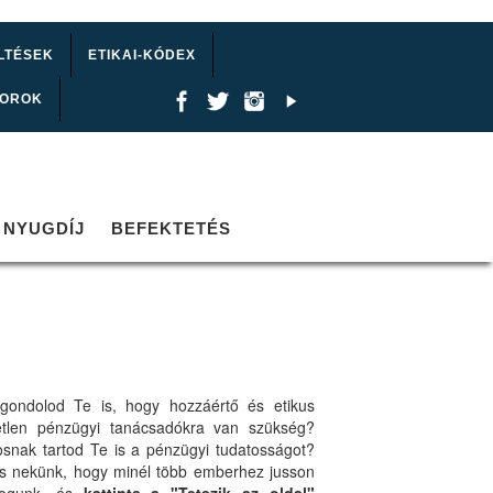
LTÉSEK
ETIKAI-KÓDEX
TOROK
NYUGDÍJ
BEFEKTETÉS
gondolod Te is, hogy hozzáértő és etikus
etlen pénzügyi tanácsadókra van szükség?
osnak tartod Te is a pénzügyi tudatosságot?
ts nekünk, hogy minél több emberhez jusson