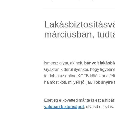
Lakásbiztosításv
márciusban, tudt
Ismersz olyat, akinek,
bár volt lakásbiz
Gyakran kiderül ilyenkor, hogy figyelme
feldobta az online KGFB kötéskor a felü
ha most köti, milyen jól jár.
Többnyire fo
Esetleg elkövetted már te is ezt a hibá
valóban biztonságot
, olvasd el ezt is.