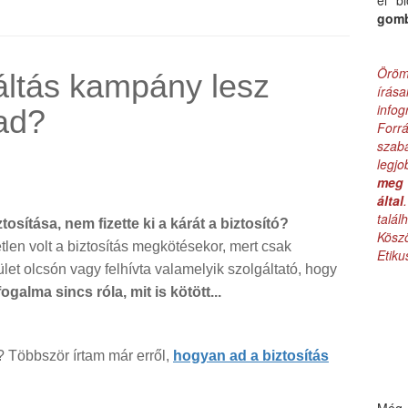
el b
gom
Öröm
áltás kampány lesz
írás
infog
ad?
Forr
szab
legj
meg 
által
talá
tosítása, nem fizette ki a kárát a biztosító?
Kös
tlen volt a biztosítás megkötésekor, mert csak
Etik
let olcsón vagy felhívta valamelyik szolgáltató, hogy
galma sincs róla, mit is kötött...
t? Többször írtam már erről,
hogyan ad a biztosítás