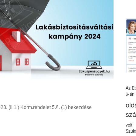
Az E
6-án 
old
3. (II.1.) Korm.rendelet 5.§. (1) bekezdése
sz
volt
Szüks