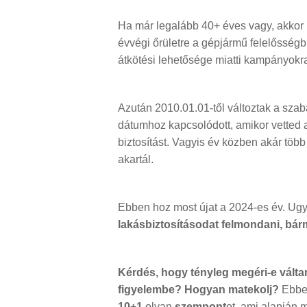
Ha már legalább 40+ éves vagy, akkor
évvégi őrületre a gépjármű felelősség
átkötési lehetősége miatti kampányokr
Azután 2010.01.01-től változtak a szab
dátumhoz kapcsolódott, amikor vetted a
biztosítást. Vagyis év közben akár több 
akartál.
Ebben hoz most újat a 2024-es év. Ug
lakásbiztosításodat felmondani, bárm
Kérdés, hogy tényleg megéri-e válta
figyelembe? Hogyan matekolj?
Ebben
10+1
olyan
szempont
ot, ami alapján 