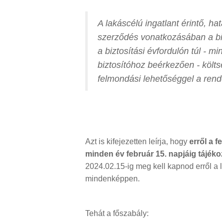
A lakáscélú ingatlant érintő, ha
szerződés vonatkozásában a bizt
a biztosítási évfordulón túl - 
biztosítóhoz beérkezően - köl
felmondási lehetőséggel a rend
Azt is kifejezetten leírja, hogy
erről a f
minden év február 15. napjáig tájéko
2024.02.15-ig meg kell kapnod erről a l
mindenképpen.
Tehát a főszabály: