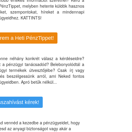
több értékes információt szeretnél? Kérd a
 PénzTippet, melyben hetente küldök hasznos
teket, szempontokat, híreket a mindennapi
ügyeidhez. KATTINTS!
rem a Heti PénzTippet!
jönne néhány konkrét válasz a kérdéseidre?
nt a pénzügyi tanácsadód? Belebonyolódtál a
ügyi termékek útvesztőjébe? Csak írj vagy
, és beszélgessünk arról, ami Neked fontos
gyeidben. Apró betűk nélkül...
sszahívást kérek!
d vennéd a kezedbe a pénzügyeidet, hogy
esd az anyagi biztonságot vagy akár a