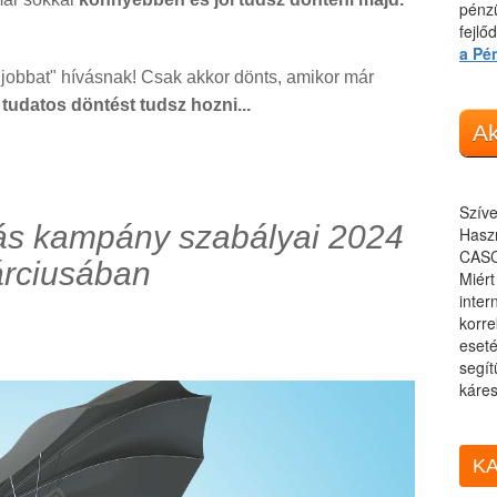
pénzü
fejlő
a Pé
k jobbat" hívásnak! Csak akkor dönts, amikor már
 tudatos döntést tudsz hozni...
Ak
Szíve
tás kampány szabályai 2024
Haszn
CASC
rciusában
Miér
inter
korre
eseté
segít
káres
KA