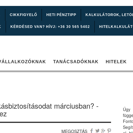
K
CIKKFIGYELŐ
HETI PÉNZTIPP
KALKULÁTOROK, LETÖ
K
KÉRDÉSED VAN? HÍVJ: +36 30 565 5402
HITELKALKULÁ
VÁLLALKOZÓKNAK
TANÁCSADÓKNAK
HITELEK
kásbiztosításodat márciusban? -
Úgy 
ez
függ
Font
Segí
MEGOSZTÁS