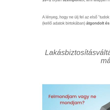
A lényeg, hogy ne ülj fel az első "tudo
(kellő adatok birtokában)
átgondolt és
Lakásbiztosításvál
má