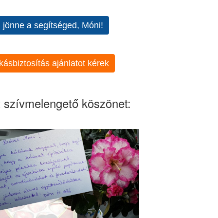
l jönne a segítséged, Móni!
kásbiztosítás ajánlatot kérek
 szívmelengető köszönet: