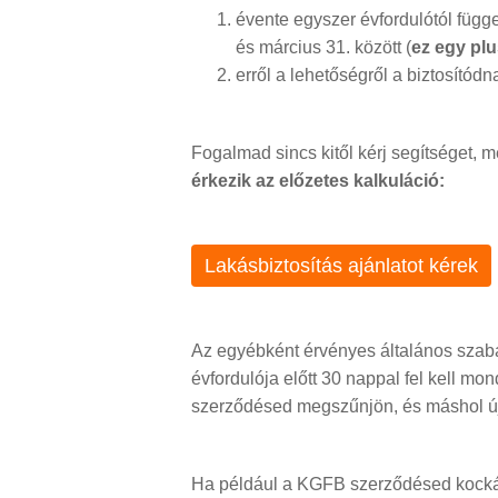
évente egyszer évfordulótól függ
és március 31. között (
ez egy plu
erről a lehetőségről a biztosítódn
Fogalmad sincs kitől kérj segítséget, 
érkezik az előzetes kalkuláció:
Lakásbiztosítás ajánlatot kérek
Az egyébként érvényes általános szabá
évfordulója előtt 30 nappal fel kell m
szerződésed megszűnjön, és máshol úja
Ha például a KGFB szerződésed kockáza