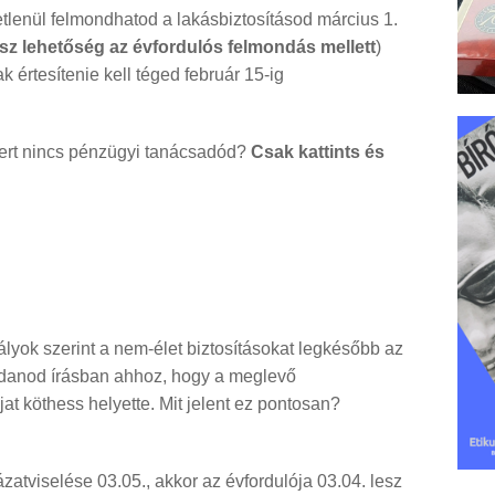
etlenül felmondhatod a lakásbiztosításod március 1.
sz lehetőség az évfordulós felmondás mellett
)
ak értesítenie kell téged február 15-ig
mert nincs pénzügyi tanácsadód?
Csak kattints és
lyok szerint a nem-élet biztosításokat legkésőbb az
ondanod írásban ahhoz, hogy a meglevő
t köthess helyette. Mit jelent ez pontosan?
tviselése 03.05., akkor az évfordulója 03.04. lesz