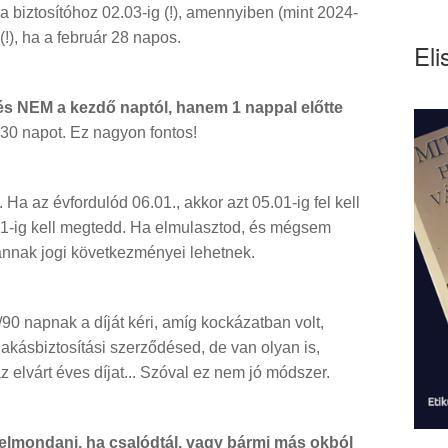
 a biztosítóhoz 02.03-ig (!), amennyiben (mint 2024-
(!), ha a február 28 napos.
Eli
s NEM a kezdő naptól, hanem 1 nappal előtte
30 napot. Ez nagyon fontos!
 Ha az évfordulód 06.01., akkor azt 05.01-ig fel kell
31-ig kell megtedd. Ha elmulasztod, és mégsem
 annak jogi következményei lehetnek.
90 napnak a díját kéri, amíg kockázatban volt,
lakásbiztosítási szerződésed, de van olyan is,
 elvárt éves díjat... Szóval ez nem jó módszer.
d felmondani, ha csalódtál, vagy bármi más okból