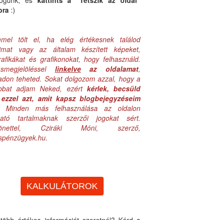
logunk, és
kattints a "Tetszik az oldal"
bra
:)
mel tölt el, ha elég értékesnek találod
aimat vagy az általam készített képeket,
rafikákat és grafikonokat, hogy felhasználd.
ásmegjelöléssel
linkelve
az oldalamat
,
adon teheted. Sokat dolgozom azzal, hogy a
obbat adjam Neked, ezért
kérlek, becsüld
ezzel azt, amit kapsz blogbejegyzéseim
. Minden más felhasználása az oldalon
lható tartalmaknak szerzői jogokat sért.
zönettel, Cziráki Móni, szerző,
uspénzügyek.hu.
KALKULÁTOROK