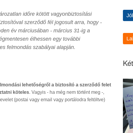
tározatlan időre kötött vagyonbiztosítási
Jó
osítóval szerződő fél jogosult arra, hogy -
minden év márciusában - március 31-ig a
La
tségmentesen élhessen egy további
es felmondás szabályai alapján.
Két
elmondási lehetőségről a biztosító a szerződő felet
ztatni köteles
. Vagyis - ha még nem történt meg -,
evelet (postai vagy email vagy portálodra feltöltve)