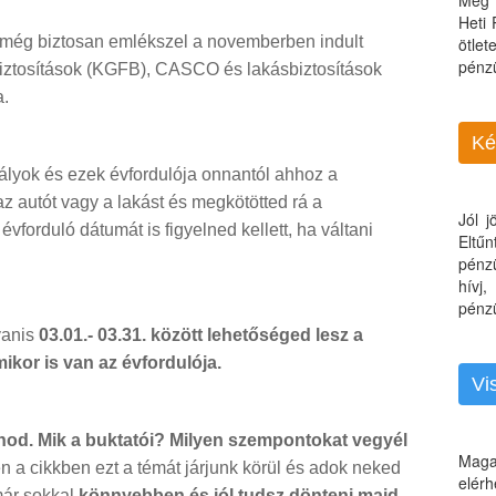
Még 
Heti
 még biztosan emlékszel a novemberben indult
ötle
pénz
biztosítások (KGFB), CASCO és lakásbiztosítások
a.
Ké
ályok és ezek évfordulója onnantól ahhoz a
z autót vagy a lakást és megkötötted rá a
Jól 
évforduló dátumát is figyelned kellett, ha váltani
Eltű
pénz
hívj
pénzü
yanis
03.01.- 03.31. között lehetőséged lesz a
ikor is van az évfordulója.
Vi
nod. Mik a buktatói? Milyen szempontokat vegyél
Maga
 a cikkben ezt a témát járjunk körül és adok neked
elérh
már sokkal
könnyebben és jól tudsz dönteni majd.