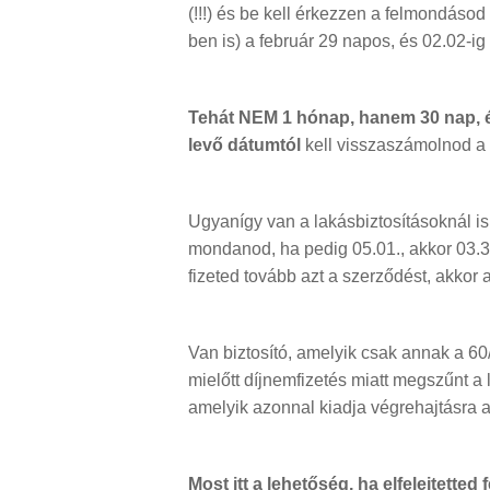
(!!!) és be kell érkezzen a felmondásod
ben is) a február 29 napos, és 02.02-ig 
Tehát NEM 1 hónap, hanem 30 nap, é
levő dátumtól
kell visszaszámolnod a 
Ugyanígy van a lakásbiztosításoknál is.
mondanod, ha pedig 05.01., akkor 03.
fizeted tovább azt a szerződést, akkor
Van biztosító, amelyik csak annak a 60/
mielőtt díjnemfizetés miatt megszűnt a 
amelyik azonnal kiadja végrehajtásra az
Most itt a lehetőség, ha elfelejtette