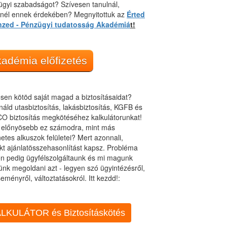
gyi szabadságot? Szívesen tanulnál,
dnél ennek érdekében? Megnyitottuk az
Érted
nzed - Pénzügyi tudatosság Akadémiá
t!
adémia előfizetés
sen kötöd saját magad a biztosításaidat?
áld utasbiztosítás, lakásbiztosítás, KGFB és
O biztosítás megkötéséhez kalkulátorunkat!
t előnyösebb ez számodra, mint más
netes alkuszok felületei? Mert azonnali,
kt ajánlatösszehasonlítást kapsz. Probléma
n pedig ügyfélszolgáltaunk és mi magunk
ünk megoldani azt - legyen szó ügyintézésről,
eményről, változtatásokról. Itt kezdd!:
LKULÁTOR és Biztosításkötés