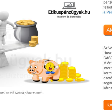
pénzü
fejlő
a Pé
Ak
Szíve
Haszn
CASC
Miér
inter
korre
eseté
segít
káres
tal az idő Neked pénzt termel...
KA