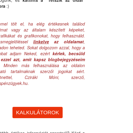
logunk, és
kattints a "Tetszik az oldal"
bra
:)
mel tölt el, ha elég értékesnek találod
aimat vagy az általam készített képeket,
rafikákat és grafikonokat, hogy felhasználd.
ásmegjelöléssel
linkelve
az oldalamat
,
adon teheted. Sokat dolgozom azzal, hogy a
obbat adjam Neked, ezért
kérlek, becsüld
ezzel azt, amit kapsz blogbejegyzéseim
. Minden más felhasználása az oldalon
lható tartalmaknak szerzői jogokat sért.
zönettel, Cziráki Móni, szerző,
uspénzügyek.hu.
KALKULÁTOROK