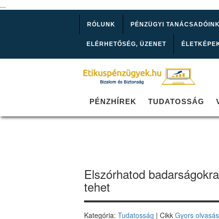
...
RÓLUNK
PÉNZÜGYI TANÁCSADÓIN
ELÉRHETŐSÉG, ÜZENET
ÉLETKÉPE
PÉNZHÍREK
TUDATOSSÁG
Elszórhatod badarságokra
tehet
Kategória:
Tudatosság
| Cikk
Gyors olvasá