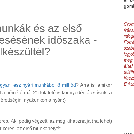
el b
gom
Öröm
munkák és az első
írás
infog
esésének időszaka -
Forr
szab
lkészültél?
legj
meg 
által
talá
Kös
Etik
gyan lesz nyári munkából 8 milliód
? Arra is, amikor
t a hőmérő már 25 fok fölé is könnyedén átcsúszik, a
érettségin, nyakunkon a nyár :)
keres. Aki pedig végzett, az még kihasználja (ha lehet)
 keresi az első munkahelyét...