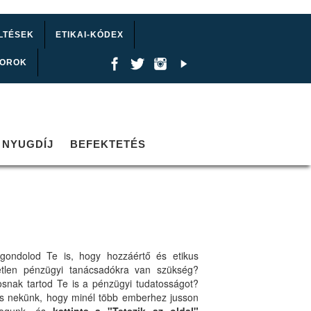
LTÉSEK
ETIKAI-KÓDEX
TOROK
NYUGDÍJ
BEFEKTETÉS
gondolod Te is, hogy hozzáértő és etikus
etlen pénzügyi tanácsadókra van szükség?
osnak tartod Te is a pénzügyi tudatosságot?
ts nekünk, hogy minél több emberhez jusson