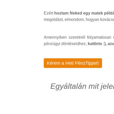
Ezért
hoztam Neked egy matek példá
megoldást, elmondom, hogyan kovácsol
Amennyiben szeretnél folyamatosan ö
pénzügyi döntéseidhez,
kattints :), a
Kérem a Heti PénzTippet!
Egyáltalán mit jel