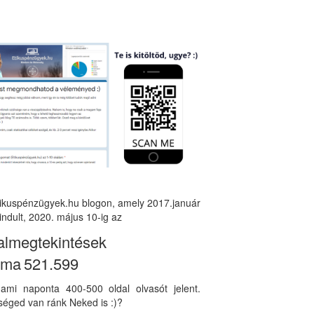
tikuspénzügyek.hu blogon, amely 2017.január
indult, 2020. május 10-ig az
almegtekintések
áma
521.599
, ami naponta 400-500 oldal olvasót jelent.
éged van ránk Neked is :)?