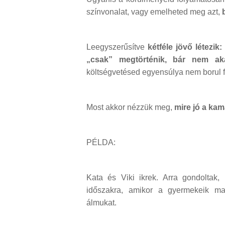
színvonalat, vagy emelheted meg azt,
Leegyszerűsítve
kétféle jövő létezik
„csak” megtörténik, bár nem ak
költségvetésed egyensúlya nem borul fe
Most akkor nézzük meg,
mire jó a kam
PÉLDA:
Kata és Viki ikrek. Arra gondoltak
időszakra, amikor a gyermekeik ma
álmukat.