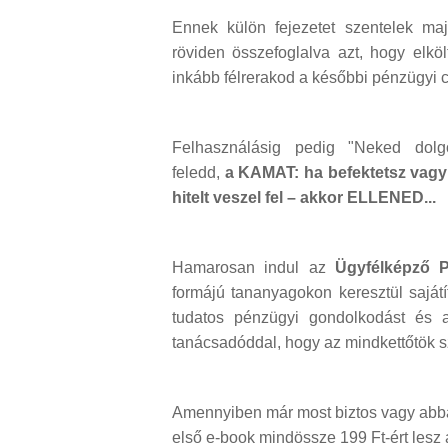
Ennek külön fejezetet szentelek m
röviden összefoglalva azt, hogy elkö
inkább félrerakod a későbbi pénzügyi c
Felhasználásig pedig "Neked do
feledd,
a KAMAT: ha befektetsz vagy
hitelt veszel fel – akkor ELLENED...
Hamarosan indul az
Ügyfélképző P
formájú tananyagokon keresztül saját
tudatos pénzügyi gondolkodást és 
tanácsadóddal, hogy az mindkettőtök s
Amennyiben már most biztos vagy abban,
első e-book mindössze 199 Ft-ért lesz 