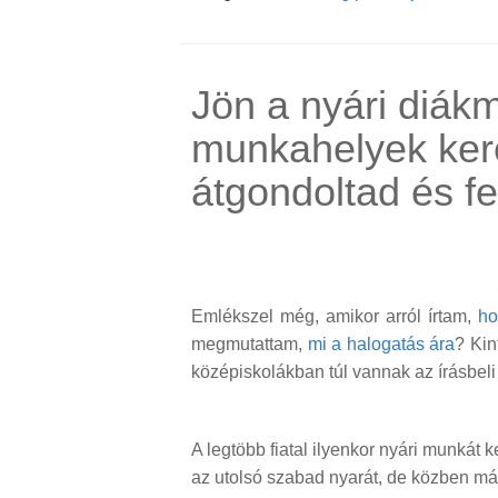
Jön a nyári diák
munkahelyek ker
átgondoltad és fe
Emlékszel még, amikor arról írtam,
ho
megmutattam,
mi a halogatás ára
? Kin
középiskolákban túl vannak az írásbeli 
A legtöbb fiatal ilyenkor nyári munkát 
az utolsó szabad nyarát, de közben már