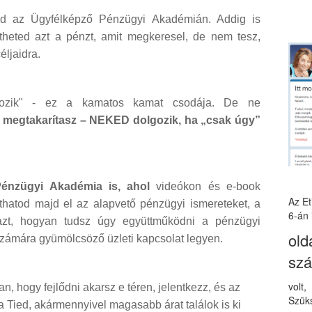
ajd az Ügyfélképző Pénzügyi Akadémián. Addig is
ltheted azt a pénzt, amit megkeresel, de nem tesz,
éljaidra.
lgozik" - ez a kamatos kamat csodája. De ne
 megtakarítasz – NEKED dolgozik, ha „csak úgy”
énzügyi Akadémia is, ahol
videókon és e-book
Az E
íthatod majd el az alapvető pénzügyi ismereteket, a
6-án 
azt, hogyan tudsz úgy együttműködni a pénzügyi
old
zámára gyümölcsöző üzleti kapcsolat legyen.
sz
volt
 hogy fejlődni akarsz e téren, jelentkezz, és az
Szüks
a Tied, akármennyivel magasabb árat találok is ki