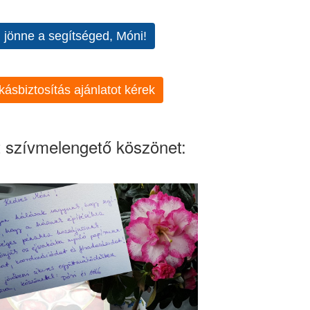
l jönne a segítséged, Móni!
kásbiztosítás ajánlatot kérek
 szívmelengető köszönet: