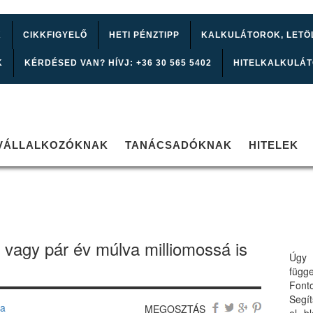
K
CIKKFIGYELŐ
HETI PÉNZTIPP
KALKULÁTOROK, LETÖ
K
KÉRDÉSED VAN? HÍVJ: +36 30 565 5402
HITELKALKULÁ
VÁLLALKOZÓKNAK
TANÁCSADÓKNAK
HITELEK
 vagy pár év múlva milliomossá is
Úgy 
függ
Font
Segí
sa
MEGOSZTÁS