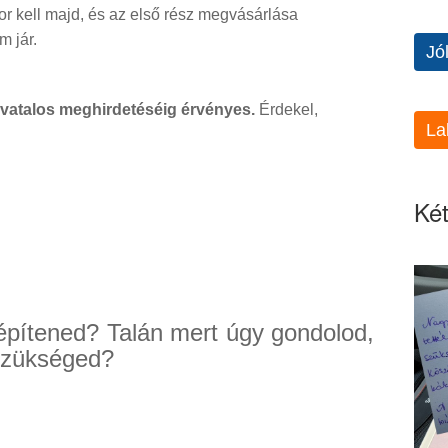
or kell majd, és az első rész megvásárlása
m jár.
Jó
ivatalos meghirdetéséig érvényes.
Érdekel,
La
Két
építened? Talán mert úgy gondolod,
szükséged?