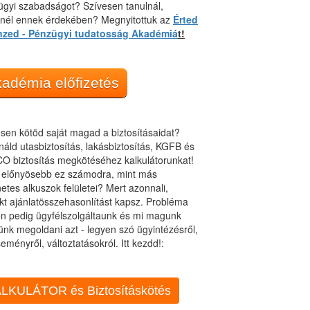
gyi szabadságot? Szívesen tanulnál,
dnél ennek érdekében? Megnyitottuk az
Érted
nzed - Pénzügyi tudatosság Akadémiá
t!
adémia előfizetés
sen kötöd saját magad a biztosításaidat?
áld utasbiztosítás, lakásbiztosítás, KGFB és
O biztosítás megkötéséhez kalkulátorunkat!
t előnyösebb ez számodra, mint más
netes alkuszok felületei? Mert azonnali,
kt ajánlatösszehasonlítást kapsz. Probléma
n pedig ügyfélszolgáltaunk és mi magunk
ünk megoldani azt - legyen szó ügyintézésről,
eményről, változtatásokról. Itt kezdd!:
LKULÁTOR és Biztosításkötés