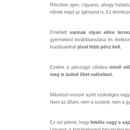
Részben igen. Ugyanis, ahogy haladsz 
nőnek majd az igényeid is. Ez termész
Emellett
vannak olyan előre terv
gyermeked továbbtanulása és életkez
kiadásaidnál
jóval több pénz kell.
Ezekre a pénzügyi célokra
minél el
meg is tudod őket valósítani.
Másrészt viszont azért szükséges vagyo
Nem az állam, nem a szüleid, nem a g
Ez azt jelenti, hogy
felelős vagy a sa
Ugyanis a körülményeid folyamatosan 