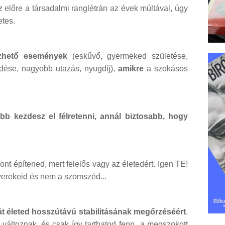
előre a társadalmi ranglétrán az évek múltával, úgy
etes.
ezhető események
(eskűvő, gyermeked születése,
dése, nagyobb utazás, nyugdíj),
amikre
a szokásos
őbb kezdesz el félretenni, annál biztosabb, hogy
nt építened, mert felelős vagy az életedért. Igen TE!
yerekeid és nem a szomszéd...
ját életed hosszútávú stabilitásának megőrzéséért
.
változnak, és csak így tarthatod fenn a megszokott