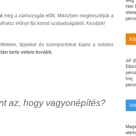
Még 
Heti
ötle
t
még a záróvizsgák előtt. Miközben megbeszéljük a
pénz
hatsz előnyt ifjú korod szabadságából. Kezdjük!
Ké
tleteke, tippeket és szempontokat kapni a tudatos
zután tarts velem tovább
.
Jól 
Eltű
pénz
hívj
pénzü
ent az, hogy vagyonépítés?
Vi
Maga
elérh