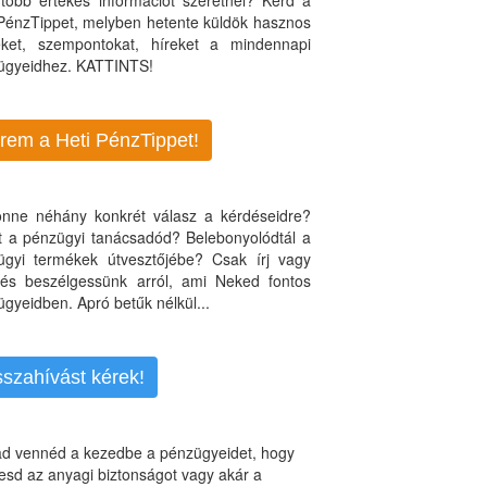
több értékes információt szeretnél? Kérd a
 PénzTippet, melyben hetente küldök hasznos
teket, szempontokat, híreket a mindennapi
ügyeidhez. KATTINTS!
rem a Heti PénzTippet!
jönne néhány konkrét válasz a kérdéseidre?
nt a pénzügyi tanácsadód? Belebonyolódtál a
ügyi termékek útvesztőjébe? Csak írj vagy
, és beszélgessünk arról, ami Neked fontos
gyeidben. Apró betűk nélkül...
sszahívást kérek!
d vennéd a kezedbe a pénzügyeidet, hogy
esd az anyagi biztonságot vagy akár a