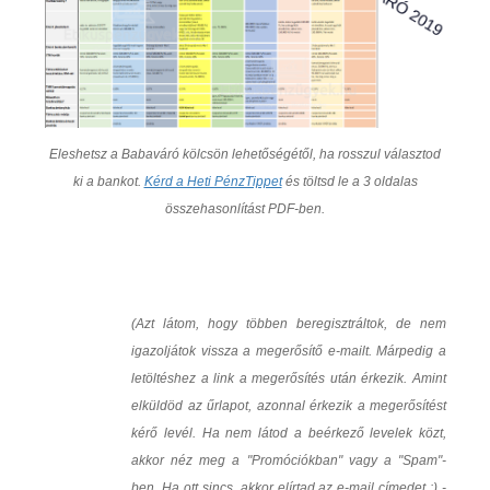
Eleshetsz a Babaváró kölcsön lehetőségétől, ha rosszul választod
ki a bankot.
Kérd a Heti PénzTippet
és töltsd le a 3 oldalas
összehasonlítást PDF-ben.
(Azt látom, hogy többen beregisztráltok, de nem
igazoljátok vissza a megerősítő e-mailt. Márpedig a
letöltéshez a link a megerősítés után érkezik. Amint
elküldöd az űrlapot, azonnal érkezik a megerősítést
kérő levél. Ha nem látod a beérkező levelek közt,
akkor néz meg a "Promóciókban" vagy a "Spam"-
ben. Ha ott sincs, akkor elírtad az e-mail címedet :) -