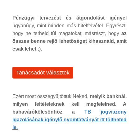
Pénzügyi tervezést és átgondolást igényel
ugyanúgy, mint minden más hitelfelvétel. Egyrészt,
hogy ne terheld túl magatokat, másrészt, hogy
az
összes benne rejlő lehetőséget kihasználd, amit
csak lehet :).
Tanácsadót választok
Ezért most összegyűjtöttük Neked,
melyik banknál,
milyen feltételeknek kell megfelelned. A
babavárókölcsönhöz a
TB jogviszony
igazolásának igénylő nyomtatványát itt töltheted
le.