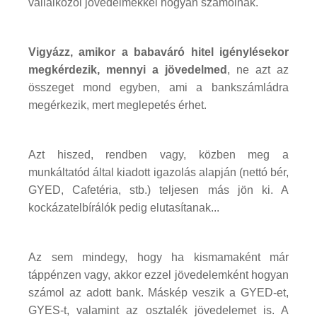
vállalkozói jövedelmekkel hogyan számolnak.
Vigyázz, amikor a babaváró hitel igénylésekor
megkérdezik, mennyi a jövedelmed
, ne azt az
összeget mond egyben, ami a bankszámládra
megérkezik, mert meglepetés érhet.
Azt hiszed, rendben vagy, közben meg a
munkáltatód által kiadott igazolás alapján (nettó bér,
GYED, Cafetéria, stb.) teljesen más jön ki. A
kockázatelbírálók pedig elutasítanak...
Az sem mindegy, hogy ha kismamaként már
táppénzen vagy, akkor ezzel jövedelemként hogyan
számol az adott bank. Máskép veszik a GYED-et,
GYES-t, valamint az osztalék jövedelemet is. A