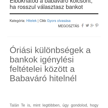
Elbukhatod a babaváró kölcsönt,
ha rosszul választasz bankot
Kategória:
Hitelek
| Cikk
Gyors olvasása
MEGOSZTÁS
Óriási különbségek a
bankok igénylési
feltételei között a
Babaváró hitelnél
Talán Te is, mint legtöbben, úgy gondolod, hogy