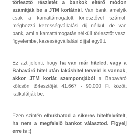
törlesztő részletét a bankok eltérő módon
számítják be a JTM korlátnál
. Van bank, amelyik
csak a kamattámogatott törlesztővel számol,
méghozzá kezességvállalási díj nélkül, de van
bank, ami a kamattámogatás nélküli törlesztőt veszi
figyelembe, kezességvállalási díjjal együtt.
Ez azt jelenti, hogy
ha van már hiteled, vagy a
Babaváró hitel után lakáshitel terveid is vannak,
akkor JTM korlát szempontjából
a Babaváró
kölcsön törlesztőjét 41.667 - 90.000 Ft között
kalkulálják be.
Ezen szintén
elbukhatod a sikeres hitelfelvételt,
ha nem a megfelelő bankot választod. Figyelj
erre is :)