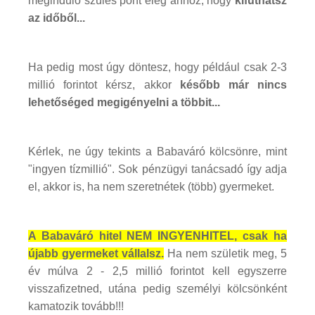
meginduló szülés pont elég ahhoz, hogy
kifuthatsz
az időből...
Ha pedig most úgy döntesz, hogy például csak 2-3
millió forintot kérsz, akkor
később már nincs
lehetőséged megigényelni a többit...
Kérlek, ne úgy tekints a Babaváró kölcsönre, mint
"ingyen tízmillió". Sok pénzügyi tanácsadó így adja
el, akkor is, ha nem szeretnétek (több) gyermeket.
A Babaváró hitel NEM INGYENHITEL, csak ha
újabb gyermeket vállalsz.
Ha nem születik meg, 5
év múlva 2 - 2,5 millió forintot kell egyszerre
visszafizetned, utána pedig személyi kölcsönként
kamatozik tovább!!!