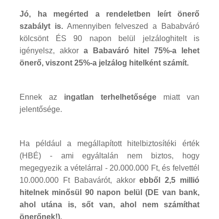
Jó, ha megérted a rendeletben leírt önerő
szabályt is.
Amennyiben felveszed a Bababváró
kölcsönt ÉS 90 napon belül jelzáloghitelt is
igényelsz, akkor
a Babaváró hitel 75%-a lehet
önerő, viszont 25%-a jelzálog hitelként számít.
Ennek az
ingatlan terhelhetősége
miatt van
jelentősége.
Ha például a megállapított hitelbiztosítéki érték
(HBÉ) - ami egyáltalán nem biztos, hogy
megegyezik a vételárral - 20.000.000 Ft, és felvettél
10.000.000 Ft Babavárót, akkor
ebből 2,5 millió
hitelnek minősül 90 napon belül (DE van bank,
ahol utána is, sőt van, ahol nem számíthat
önerőnek!).