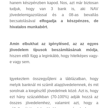
hanem készpénzben kapod. Nos, azt már biztosan
tudjuk, hogy van 3 bank is, aki NAV
jövedelemigazolással és a 08-as bevallás
becsatolásával
elfogadja a készpénzes, de
hivatalos munkabért.
Amin elbukhat az igénylésed, az az egyes
jövedelem típusok beszámításának módja
,
hiszen ettől függ a leginkább, hogy hitelképes vagy-
e vagy sem.
Igyekeztem összegyűjteni a táblázatban, hogy
melyik banknál mi számít alapjövedelemnek, és mit
sorolnak a kiegészítő jövedelmek közé. Azt is, hogy
ezt hány százalékban (70-100%) adják hozzá az
összes jövedelemhez, valamint azt, hogy a