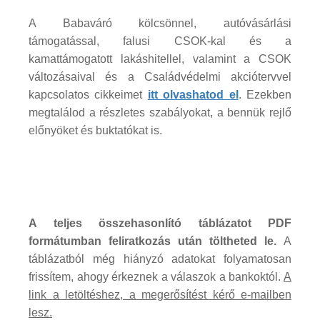
A Babaváró kölcsönnel, autóvásárlási
támogatással, falusi CSOK-kal és a
kamattámogatott lakáshitellel, valamint a CSOK
változásaival és a Családvédelmi akciótervvel
kapcsolatos cikkeimet
itt olvashatod el
. Ezekben
megtalálod a részletes szabályokat, a bennük rejlő
előnyöket és buktatókat is.
A teljes összehasonlító táblázatot PDF
formátumban feliratkozás után töltheted le.
A
táblázatból még hiányzó adatokat folyamatosan
frissítem, ahogy érkeznek a válaszok a bankoktól.
A
link a letöltéshez, a megerősítést kérő e-mailben
lesz.