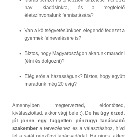
havi kiadásinkra, és a megfelelő
életszínvonalunk fenntartására?
Van a költségvetésünkben elegendő fedezet a
gyermek felnevelésére is?
Biztos, hogy Magyaroszágon akarunk maradni
(élni és dolgozni)?
Elég erős a házasságunk? Biztos, hogy együtt
maradunk még 20 évig?
Amennyiben megtervezted, eldöntötted,
kiválasztottad, akkor vágj bele :). De
ha úgy érzed,
jól jönne egy független pénzügyi tanácsadó
szakember
a tervezéshez és a választáshoz, hívd
fel a saját pénzügyi tanácsadódat. Ha nincs, akkor