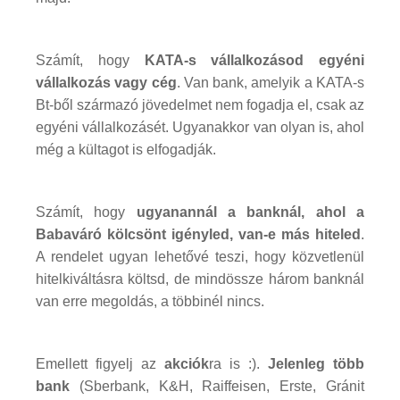
Számít, hogy
KATA-s vállalkozásod egyéni
vállalkozás vagy cég
. Van bank, amelyik a KATA-s
Bt-ből származó jövedelmet nem fogadja el, csak az
egyéni vállalkozásét. Ugyanakkor van olyan is, ahol
még a kültagot is elfogadják.
Számít, hogy
ugyanannál a banknál, ahol a
Babaváró kölcsönt igényled, van-e más hiteled
.
A rendelet ugyan lehetővé teszi, hogy közvetlenül
hitelkiváltásra költsd, de mindössze három banknál
van erre megoldás, a többinél nincs.
Emellett figyelj az
akciók
ra is :).
Jelenleg több
bank
(Sberbank, K&H, Raiffeisen, Erste, Gránit