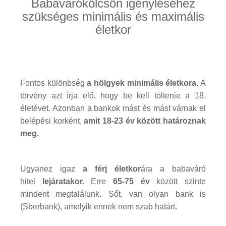
Babavárókölcsön igényléséhez
szükséges minimális és maximális
életkor
Fontos különbség
a hölgyek minimális életkora
. A
törvény azt írja elő, hogy be kell töltenie a 18.
életévet. Azonban a bankok mást és mást várnak el
belépési korként,
amit 18-23 év között határoznak
meg.
Ugyanez igaz
a férj életkor
ára a babaváró
hitel
lejáratakor.
Erre
65-75 év
között szinte
mindent megtalálunk. Sőt, van olyan bank is
(Sberbank), amelyik ennek nem szab határt.