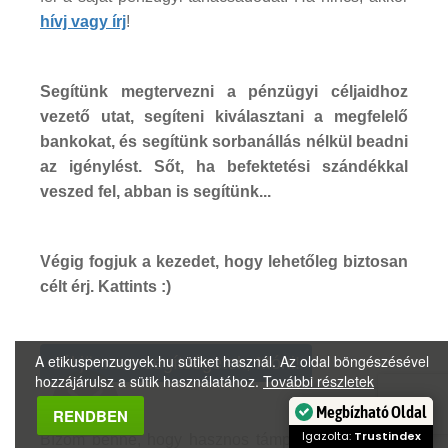
hívj vagy írj
!
Segítünk megtervezni a pénzügyi céljaidhoz
vezető utat, segíteni kiválasztani a megfelelő
bankokat, és segítünk sorbanállás nélkül beadni
az igénylést. Sőt, ha befektetési szándékkal
veszed fel, abban is segítünk...
Végig fogjuk a kezedet, hogy lehetőleg biztosan
célt érj. Kattints :)
A etikuspenzugyek.hu sütiket használ. Az oldal böngészésével
Jól jönne a segítségetek, Móni!
hozzájárulsz a sütik használatához.
További részletek
Megbízható Oldal
RENDBEN
Igazolta:
Trustindex
Bízom benne, hogy hasznos támpontokat kaptál a