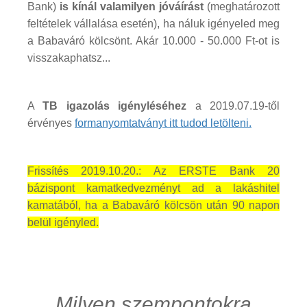
Bank)
is kínál valamilyen jóváírást
(meghatározott
feltételek vállalása esetén), ha náluk igényeled meg
a Babaváró kölcsönt. Akár 10.000 - 50.000 Ft-ot is
visszakaphatsz...
A
TB igazolás igényléséhez
a 2019.07.19-től
érvényes
formanyomtatványt itt tudod letölteni.
Frissítés 2019.10.20.: Az ERSTE Bank 20
bázispont kamatkedvezményt ad a lakáshitel
kamatából, ha a Babaváró kölcsön után 90 napon
belül igényled.
Milyen szempontokra