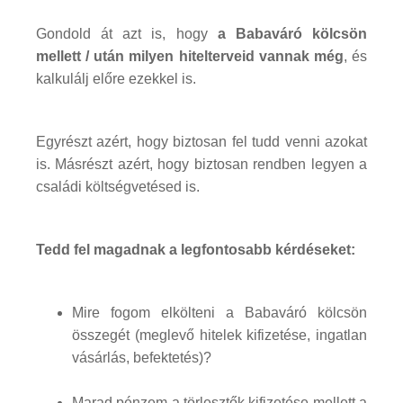
Gondold át azt is, hogy
a Babaváró kölcsön
mellett / után milyen hitelterveid vannak még
, és
kalkulálj előre ezekkel is.
Egyrészt azért, hogy biztosan fel tudd venni azokat
is. Másrészt azért, hogy biztosan rendben legyen a
családi költségvetésed is.
Tedd fel magadnak a legfontosabb kérdéseket:
Mire fogom elkölteni a Babaváró kölcsön
összegét (meglevő hitelek kifizetése, ingatlan
vásárlás, befektetés)?
Marad pénzem a törlesztők kifizetése mellett a