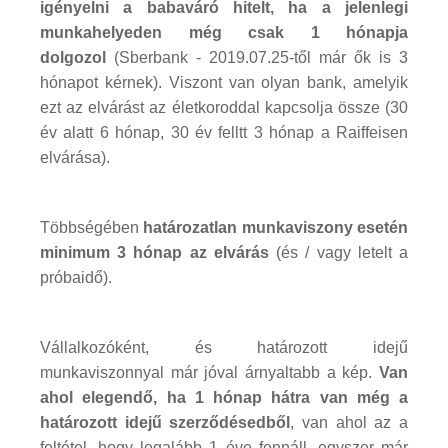
igényelni a babaváró hitelt, ha a jelenlegi
munkahelyeden még csak 1 hónapja
dolgozol
(Sberbank - 2019.07.25-től már ők is 3
hónapot kérnek). Viszont van olyan bank, amelyik
ezt az elvárást az életkoroddal kapcsolja össze (30
év alatt 6 hónap, 30 év felltt 3 hónap a Raiffeisen
elvárása).
Többségében
határozatlan munkaviszony esetén
minimum 3 hónap az elvárás
(és / vagy letelt a
próbaidő).
Vállalkozóként, és határozott idejű
munkaviszonnyal már jóval árnyaltabb a kép.
Van
ahol elegendő, ha 1 hónap hátra van még a
határozott idejű szerződésedből
, van ahol az a
feltétel, hogy legalább 1 éve fennáll, egyszer már