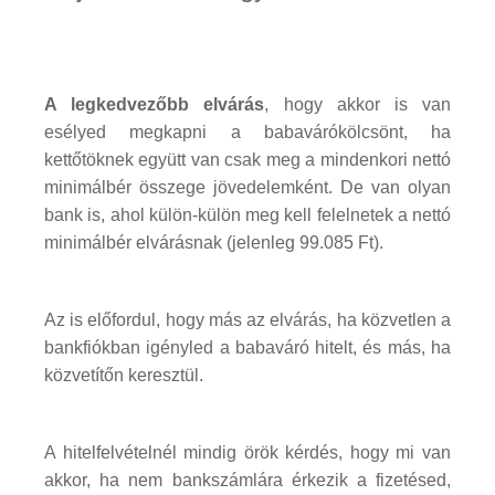
A legkedvezőbb elvárás
, hogy akkor is van
esélyed megkapni a babavárókölcsönt, ha
kettőtöknek együtt van csak meg a mindenkori nettó
minimálbér összege jövedelemként. De van olyan
bank is, ahol külön-külön meg kell felelnetek a nettó
minimálbér elvárásnak (jelenleg 99.085 Ft).
Az is előfordul, hogy más az elvárás, ha közvetlen a
bankfiókban igényled a babaváró hitelt, és más, ha
közvetítőn keresztül.
A hitelfelvételnél mindig örök kérdés, hogy mi van
akkor, ha nem bankszámlára érkezik a fizetésed,