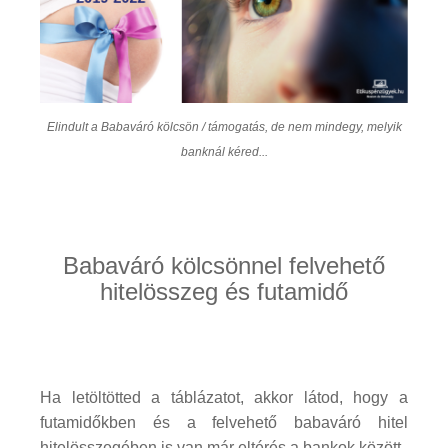
Elindult a Babaváró kölcsön / támogatás, de nem mindegy, melyik
banknál kéred...
Babaváró kölcsönnel felvehető
hitelösszeg és futamidő
Ha letöltötted a táblázatot, akkor látod, hogy a
futamidőkben és a felvehető babaváró hitel
hitelösszegében is van már eltérés a bankok között.