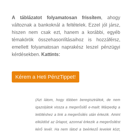
A táblázatot folyamatosan frissítem
, ahogy
változnak a bankoknál a feltételek. Ezzel jól jársz,
hiszen nem csak ezt, hanem a korábbi, egyéb
témakörök összehasonlításaihoz is hozzáférsz,
emellett folyamatosan naprakész leszel pénzügyi
kérdésekben.
Kattints:
Kérem a Heti PénzTippet!
(Azt látom, hogy többen beregisztráltok, de nem
igazoljátok vissza a megerősítő e-mailt. Márpedig a
letöltéshez a link a megerősítés után érkezik. Amint
elküldöd az űrlapot, azonnal érkezik a megerősítést
kérő levél. Ha nem látod a beérkező levelek közt,