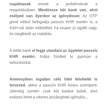
rugalmasak
ennek a problémának a
megoldásában.
Mindössze két bank van, ahol
esélyed van ilyenkor az igényléssel
. Az OTP
gond nélkül befogadja passzív KHR esetén is, a
K&H-nál talán működhet, ha szuper jó ügyfél vagy,
és megfelelő az indoklás.
A többi bank
el fogja utasítani az ügyletet passzív
KHR esetén
, hiába fizetted ki gyorsan a
tartozásodat.
Amennyiben ingatlan célú hitel felvételét is
tervezed
, akkor a passzív KHR fontos szempont.
Jelenleg szintén csak két bankot tudok, ahol
esélyes lehet a sikeres jelzáloghitel igénylés...