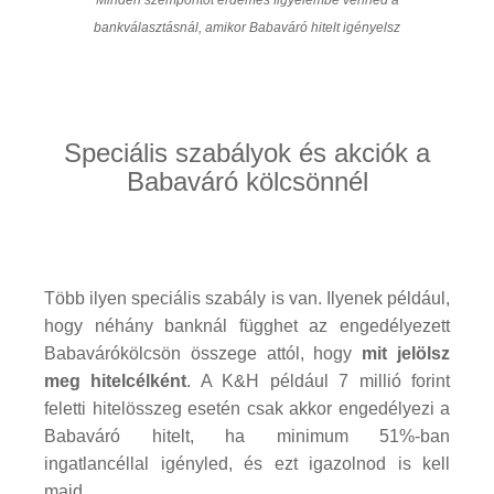
Minden szempontot érdemes figyelembe venned a
bankválasztásnál, amikor Babaváró hitelt igényelsz
Speciális szabályok és akciók a
Babaváró kölcsönnél
Több ilyen speciális szabály is van. Ilyenek például,
hogy néhány banknál függhet az engedélyezett
Babavárókölcsön összege attól, hogy
mit jelölsz
meg hitelcélként
. A K&H például 7 millió forint
feletti hitelösszeg esetén csak akkor engedélyezi a
Babaváró hitelt, ha minimum 51%-ban
ingatlancéllal igényled, és ezt igazolnod is kell
majd.