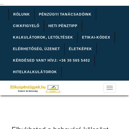
...
RÓLUNK
PÉNZÜGYI TANÁCSADÓINK
CIKKFIGYELŐ
HETI PÉNZTIPP
KALKULÁTOROK, LETÖLTÉSEK
ETIKAI-KÓDEX
ELÉRHETŐSÉG, ÜZENET
ÉLETKÉPEK
KÉRDÉSED VAN? HÍVJ: +36 30 565 5402
HITELKALKULÁTOROK
Toggle
navigation