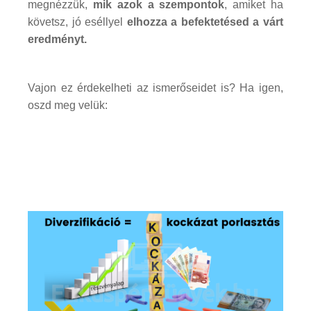
megnézzük,
mik azok a szempontok
, amiket ha
követsz, jó eséllyel
elhozza a befektetésed a várt
eredményt.
Vajon ez érdekelheti az ismerőseidet is? Ha igen,
oszd meg velük: