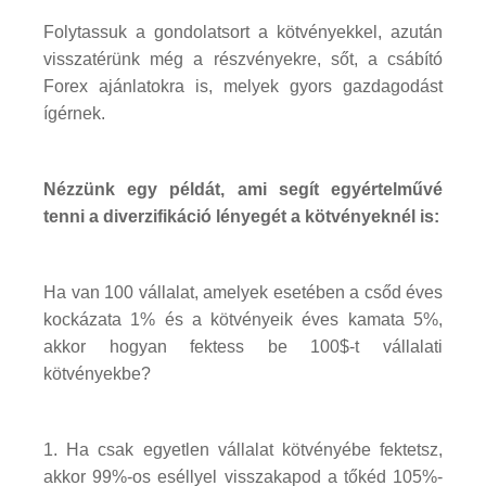
Folytassuk a gondolatsort a kötvényekkel, azután
visszatérünk még a részvényekre, sőt, a csábító
Forex ajánlatokra is, melyek gyors gazdagodást
ígérnek.
Nézzünk egy példát, ami segít egyértelművé
tenni a diverzifikáció lényegét a kötvényeknél is:
Ha van 100 vállalat, amelyek esetében a csőd éves
kockázata 1% és a kötvényeik éves kamata 5%,
akkor hogyan fektess be 100$-t vállalati
kötvényekbe?
1. Ha csak egyetlen vállalat kötvényébe fektetsz,
akkor 99%-os eséllyel visszakapod a tőkéd 105%-