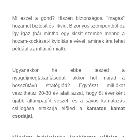
Mi ezzel a gond? Hiszen biztonságos, "magas"
hozamot biztosít és likvid. Bizonyos szempontból ez
így igaz (bár mintha egy kicsit szembe menne a
hozam-kockázat-likviditás elvével, aminek ára lehet
például az infláció miatt).
Ugyanakkor ha ebbe teszed a
nyugdíjmegtakarításodat, akkor hol marad a
hosszútávú stratégiád? Egyrészt milliókat
veszíthetsz 20-30 év alatt azzal, hogy öt évenként
újabb állampapírt veszel, és a sávos kamatozás
csillogása eltakarja előled a
kamatos kamat
csodáját
.