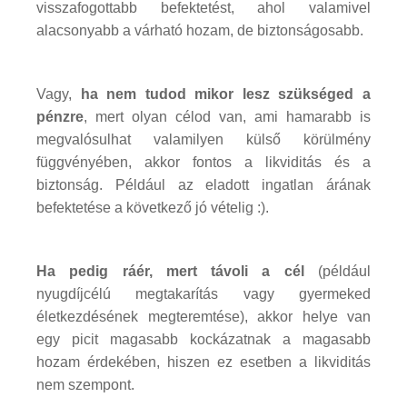
visszafogottabb befektetést, ahol valamivel
alacsonyabb a várható hozam, de biztonságosabb.
Vagy,
ha nem tudod mikor lesz szükséged a
pénzre
, mert olyan célod van, ami hamarabb is
megvalósulhat valamilyen külső körülmény
függvényében, akkor fontos a likviditás és a
biztonság. Például az eladott ingatlan árának
befektetése a következő jó vételig :).
Ha pedig ráér, mert távoli a cél
(például
nyugdíjcélú megtakarítás vagy gyermeked
életkezdésének megteremtése), akkor helye van
egy picit magasabb kockázatnak a magasabb
hozam érdekében, hiszen ez esetben a likviditás
nem szempont.