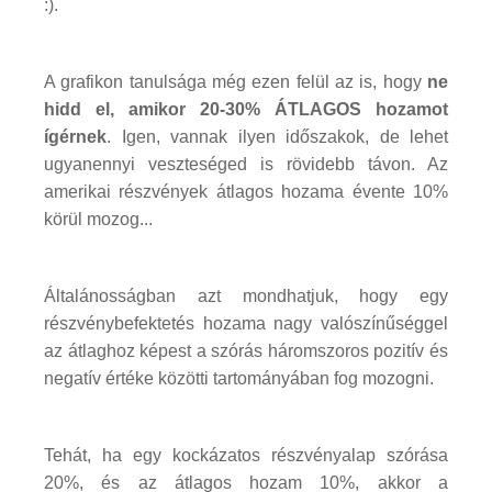
:).
A grafikon tanulsága még ezen felül az is, hogy
ne
hidd el, amikor 20-30% ÁTLAGOS hozamot
ígérnek
. Igen, vannak ilyen időszakok, de lehet
ugyanennyi veszteséged is rövidebb távon. Az
amerikai részvények átlagos hozama évente 10%
körül mozog...
Általánosságban azt mondhatjuk, hogy egy
részvénybefektetés hozama nagy valószínűséggel
az átlaghoz képest a szórás háromszoros pozitív és
negatív értéke közötti tartományában fog mozogni.
Tehát, ha egy kockázatos részvényalap szórása
20%, és az átlagos hozam 10%, akkor a