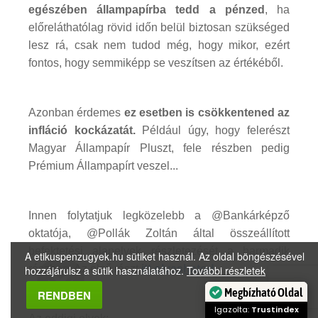
egészében állampapírba tedd a pénzed
, ha
előreláthatólag rövid időn belül biztosan szükséged
lesz rá, csak nem tudod még, hogy mikor, ezért
fontos, hogy semmiképp se veszítsen az értékéből.
Azonban érdemes
ez esetben is csökkentened az
infláció kockázatát.
Például úgy, hogy felerészt
Magyar Állampapír Pluszt, fele részben pedig
Prémium Állampapírt veszel...
Innen folytatjuk legközelebb a @Bankárképző
oktatója, @Pollák Zoltán által összeállított
befektetési alapelvek részletezését a harmadik
A etikuspenzugyek.hu sütiket használ. Az oldal böngészésével
részben. Az első részt
itt olvashatod
.
hozzájárulsz a sütik használatához.
További részletek
Megbízható Oldal
RENDBEN
Igazolta:
Trustindex