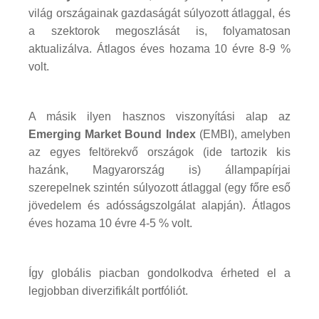
világ országainak gazdaságát súlyozott átlaggal, és
a szektorok megoszlását is, folyamatosan
aktualizálva. Átlagos éves hozama 10 évre 8-9 %
volt.
A másik ilyen hasznos viszonyítási alap az
Emerging Market Bound Index
(EMBI), amelyben
az egyes feltörekvő országok (ide tartozik kis
hazánk, Magyarország is) állampapírjai
szerepelnek szintén súlyozott átlaggal (egy főre eső
jövedelem és adósságszolgálat alapján). Átlagos
éves hozama 10 évre 4-5 % volt.
Így globális piacban gondolkodva érheted el a
legjobban diverzifikált portfóliót.