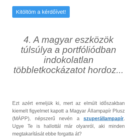
Kitöltöm a kérdőívet!
4. A magyar eszközök
túlsúlya a portfóliódban
indokolatlan
többletkockázatot hordoz...
Ezt azért emeljük ki, mert az elmúlt időszakban
kiemelt figyelmet kapott a Magyar Állampapír Plusz
(MÁPP), népszerű nevén a
szuperállampapír
.
Ugye Te is hallottál már olyanról, aki minden
megtakarítását ebbe forgatta át?