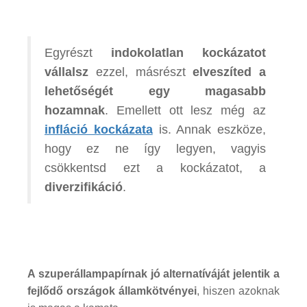
Egyrészt
indokolatlan kockázatot
vállalsz
ezzel, másrészt
elveszíted a
lehetőségét egy magasabb
hozamnak
. Emellett ott lesz még az
infláció kockázata
is. Annak eszköze,
hogy ez ne így legyen, vagyis
csökkentsd ezt a kockázatot, a
diverzifikáció
.
A szuperállampapírnak jó alternatíváját jelentik a
fejlődő országok államkötvényei
, hiszen azoknak