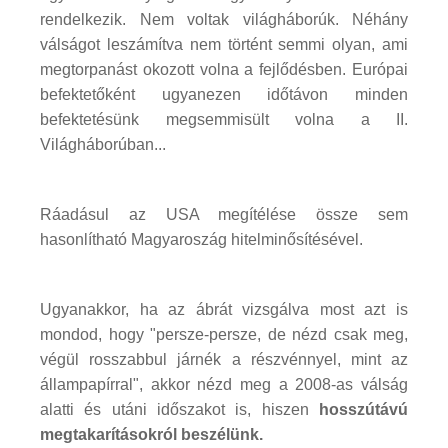
rendelkezik. Nem voltak világháborúk. Néhány
válságot leszámítva nem történt semmi olyan, ami
megtorpanást okozott volna a fejlődésben. Európai
befektetőként ugyanezen időtávon minden
befektetésünk megsemmisült volna a II.
Világháborúban...
Ráadásul az USA megítélése össze sem
hasonlítható Magyaroszág hitelminősítésével.
Ugyanakkor, ha az ábrát vizsgálva most azt is
mondod, hogy "persze-persze, de nézd csak meg,
végül rosszabbul járnék a részvénnyel, mint az
állampapírral", akkor nézd meg a 2008-as válság
alatti és utáni időszakot is, hiszen
hosszútávú
megtakarításokról beszélünk.