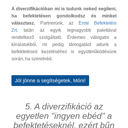
A diverzifikációban mi is tudunk neked segíteni,
ha befektetésen gondolkodsz és minket
választasz.
Partnerünk, az
Erste Befektetési
Zrt.
talán az egyik legnagyobb palettával
rendelkező szolgáltató. Érdemes válogatni a
kínálatukból, mi pedig támogatást adunk a
befektetésed kezeléséhez is együttműködésünk
során, ha szeretnéd.
Jól jönne a segítségetek, Móni!
5. A diverzifikáció az
egyetlen "ingyen ebéd" a
befektetéseknél, ezért bűn