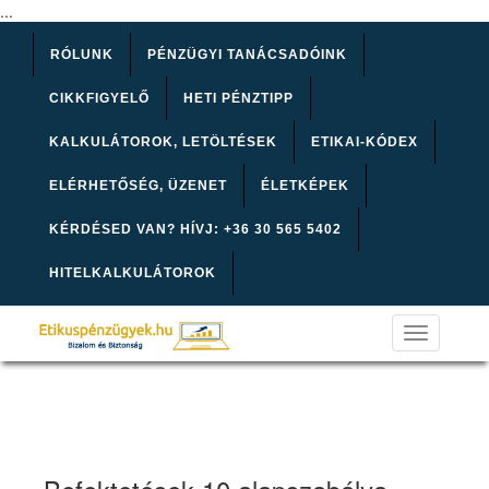
...
RÓLUNK
PÉNZÜGYI TANÁCSADÓINK
CIKKFIGYELŐ
HETI PÉNZTIPP
KALKULÁTOROK, LETÖLTÉSEK
ETIKAI-KÓDEX
ELÉRHETŐSÉG, ÜZENET
ÉLETKÉPEK
KÉRDÉSED VAN? HÍVJ: +36 30 565 5402
HITELKALKULÁTOROK
Toggle
navigation