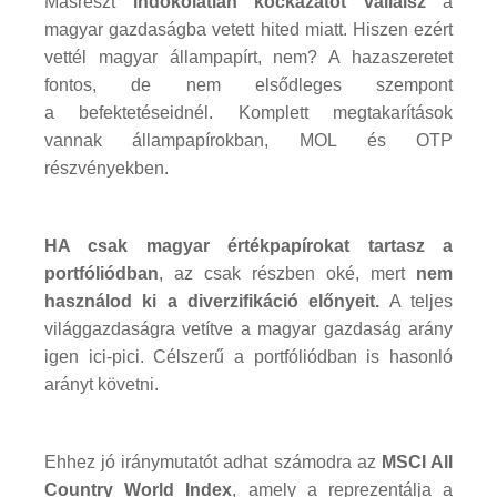
Másrészt
indokolatlan kockázatot vállalsz
a
magyar gazdaságba vetett hited miatt. Hiszen ezért
vettél magyar állampapírt, nem? A hazaszeretet
fontos, de nem elsődleges szempont
a befektetéseidnél. Komplett megtakarítások
vannak állampapírokban, MOL és OTP
részvényekben.
HA csak magyar értékpapírokat tartasz a
portfóliódban
, az csak részben oké, mert
nem
használod ki a diverzifikáció előnyeit.
A teljes
világgazdaságra vetítve a magyar gazdaság arány
igen ici-pici. Célszerű a portfóliódban is hasonló
arányt követni.
Ehhez jó iránymutatót adhat számodra az
MSCI All
Country World Index
, amely a reprezentálja a