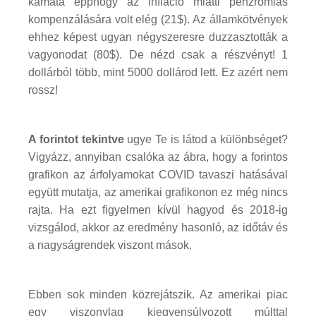
kamata épphogy az infláció miatti pénzromlás
kompenzálására volt elég (21$). Az államkötvények
ehhez képest ugyan négyszeresre duzzasztották a
vagyonodat (80$). De nézd csak a részvényt! 1
dollárból több, mint 5000 dollárod lett. Ez azért nem
rossz!
A forintot tekintve
ugye Te is látod a különbséget?
Vigyázz, annyiban csalóka az ábra, hogy a forintos
grafikon az árfolyamokat COVID tavaszi hatásával
együtt mutatja, az amerikai grafikonon ez még nincs
rajta. Ha ezt figyelmen kívül hagyod és 2018-ig
vizsgálod, akkor az eredmény hasonló, az időtáv és
a nagyságrendek viszont mások.
Ebben sok minden közrejátszik. Az amerikai piac
egy viszonylag kiegyensúlyozott múlttal