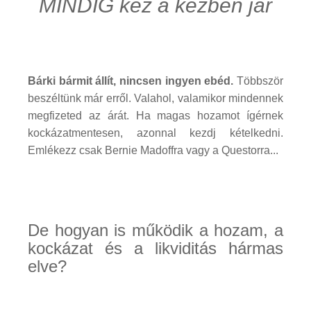
MINDIG kéz a kézben jár
Bárki bármit állít, nincsen ingyen ebéd.
Többször
beszéltünk már erről. Valahol, valamikor mindennek
megfizeted az árát. Ha magas hozamot ígérnek
kockázatmentesen, azonnal kezdj kételkedni.
Emlékezz csak Bernie Madoffra vagy a Questorra...
De hogyan is működik a hozam, a
kockázat és a likviditás hármas
elve?