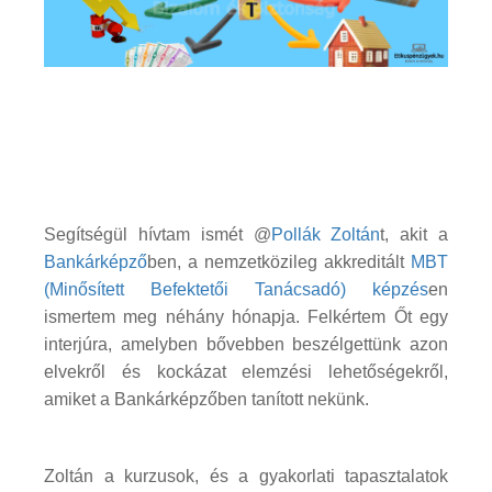
Segítségül hívtam ismét @
Pollák Zoltán
t, akit a
Bankárképző
ben, a nemzetközileg akkreditált
MBT
(Minősített Befektetői Tanácsadó) képzés
en
ismertem meg néhány hónapja. Felkértem Őt egy
interjúra, amelyben bővebben beszélgettünk azon
elvekről és kockázat elemzési lehetőségekről,
amiket a Bankárképzőben tanított nekünk.
Zoltán a kurzusok, és a gyakorlati tapasztalatok