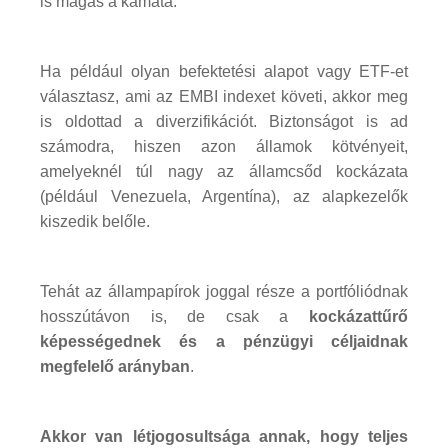
is magas a kamata.
Ha például olyan befektetési alapot vagy ETF-et
választasz, ami az EMBI indexet követi, akkor meg
is oldottad a diverzifikációt. Biztonságot is ad
számodra, hiszen azon államok kötvényeit,
amelyeknél túl nagy az államcsőd kockázata
(például Venezuela, Argentína), az alapkezelők
kiszedik belőle.
Tehát az állampapírok joggal része a portfóliódnak
hosszútávon is, de csak a
kockázattűrő
képességednek és a pénzügyi céljaidnak
megfelelő arányban
.
Akkor van létjogosultsága annak, hogy teljes