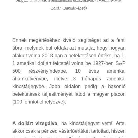
Hogyan alakulnak a befektetések hosszútávon? (Forrás: Pollák
Zoltán, Bankárképző)
Ennek megértéséhez kiváló segítséget ad a fenti
ábra, melynek bal oldala azt mutatja, hogy hogyan
alakult volna 2018-ban a befektetésed értéke, ha 1-
1 amerikai dollárt fektettél volna be 1927-ben S&P
500 részvényindexbe, 10 éves amerikai
államkötvénybe, illetve 3 hónapos amerikai
kincstárjegybe. Jobb oldalon pedig a hasonló
befektetések teljesítményét látod a magyar piacon
(100 forintot elhelyezve).
A dollárt vizsgálva
, ha kincstárjegyet vettél érte,
akkor csak a pénzed vásárlóértékét tartottad, hiszen