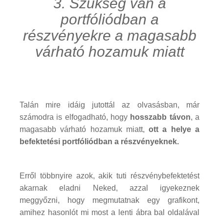
3. Szükség van a
portfóliódban a
részvényekre a magasabb
várható hozamuk miatt
Talán mire idáig jutottál az olvasásban, már
számodra is elfogadható, hogy
hosszabb távon
, a
magasabb várható hozamuk miatt,
ott a helye a
befektetési portfóliódban a részvényeknek.
Erről többnyire azok, akik tuti részvénybefektetést
akarnak eladni Neked, azzal igyekeznek
meggyőzni, hogy megmutatnak egy grafikont,
amihez hasonlót mi most a lenti ábra bal oldalával