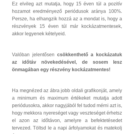
Ez elvileg azt mutatja, hogy 15 éven túl a pozitív
hozamot eredményező periódusok aránya 100%.
Persze, ha elhangzik hozzá az a mondat is, hogy a
részvények 15 éven túl már kockázatmentesek,
akkor legyenek kételyeid.
Valóban jelentősen
csökkenthető a kockázatuk
az időtáv növekedésével, de
sosem lesz
önmagában egy részvény kockázatmentes!
Ha megnézed az ábra jobb oldali grafikonját, amely
a minimum és maximum értékeket mutatja adott
periódusokra, akkor nagyjából fel tudod mérni azt is,
hogy mekkora nyereséget vagy veszteséget érhetsz
el azon az időtávon, amelyre a befektetésedet
tervezed. Töltsd le a napi árfolyamokat és matekolj