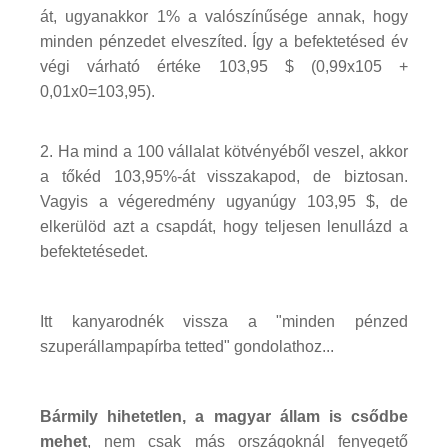
át, ugyanakkor 1% a valószínűsége annak, hogy
minden pénzedet elveszíted. Így a befektetésed év
végi várható értéke 103,95 $ (0,99x105 +
0,01x0=103,95).
2. Ha mind a 100 vállalat kötvényéből veszel, akkor
a tőkéd 103,95%-át visszakapod, de biztosan.
Vagyis a végeredmény ugyanúgy 103,95 $, de
elkerülöd azt a csapdát, hogy teljesen lenullázd a
befektetésedet.
Itt kanyarodnék vissza a "minden pénzed
szuperállampapírba tetted" gondolathoz...
Bármily hihetetlen, a magyar állam is csődbe
mehet
, nem csak más országoknál fenyegető