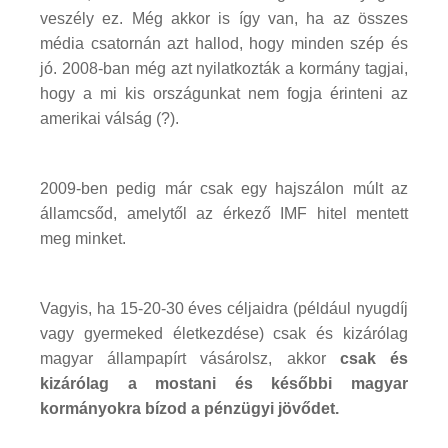
veszély ez. Még akkor is így van, ha az összes
média csatornán azt hallod, hogy minden szép és
jó. 2008-ban még azt nyilatkozták a kormány tagjai,
hogy a mi kis országunkat nem fogja érinteni az
amerikai válság (?).
2009-ben pedig már csak egy hajszálon múlt az
államcsőd, amelytől az érkező IMF hitel mentett
meg minket.
Vagyis, ha 15-20-30 éves céljaidra (például nyugdíj
vagy gyermeked életkezdése) csak és kizárólag
magyar állampapírt vásárolsz, akkor
csak és
kizárólag a mostani és későbbi magyar
kormányokra bízod a pénzügyi jövődet.