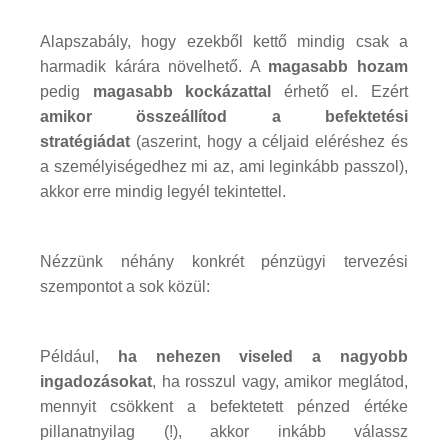
Alapszabály, hogy ezekből kettő mindig csak a
harmadik kárára növelhető. A
magasabb hozam
pedig
magasabb kockázattal
érhető el. Ezért
amikor összeállítod a befektetési
stratégiádat
(aszerint, hogy a céljaid eléréshez és
a személyiségedhez mi az, ami leginkább passzol),
akkor erre mindig legyél tekintettel.
Nézzünk néhány konkrét pénzügyi tervezési
szempontot a sok közül:
Például,
ha nehezen viseled a nagyobb
ingadozásokat
, ha rosszul vagy, amikor meglátod,
mennyit csökkent a befektetett pénzed értéke
pillanatnyilag (!), akkor inkább válassz