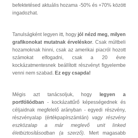
befektetésed aktuális hozama -50% és +70% között
ingadozhat.
Tanulságként legyen itt, hogy
jól nézd meg, milyen
grafikonokat mutatnak érveléskor
. Csak múltbeli
hozamoknak hinni, csak az amerikai piacról hozott
számokat elfogadni, csak a 20 évre
kockázatmentesnek beállított részvényt figyelembe
venni nem szabad.
Ez egy csapda!
Mégis azt tanácsoljuk, hogy
legyen a
portfóliódban
- kockázattűrő képességednek és
céljaidnak megfelelő arányban - egyedi részvény,
részvényalap (értékpapírszámlán)
vagy részvény
eszközalap a már meglevő unit linked
életbiztosításodban (a szerző)
. Mert magasabb