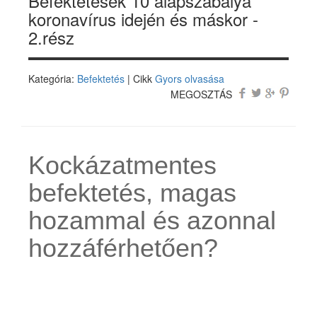
Befektetések 10 alapszabálya
koronavírus idején és máskor -
2.rész
Kategória:
Befektetés
| Cikk
Gyors olvasása
MEGOSZTÁS
Kockázatmentes
befektetés, magas
hozammal és azonnal
hozzáférhetően?