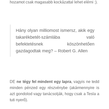
hozamot csak magasabb kockázattal lehet elérni :).
Hány olyan milliomost ismersz, akik egy
takarékbetét-számlába való
befektetésnek köszönhetően
gazdagodtak meg? – Robert G. Allen
DE
ne tégy fel mindent egy lapra
, vagyis ne tedd
minden pénzed egy részvénybe (akármennyire is
azt gondolod vagy tanácsolják, hogy csak a Tesla a
tuti nyerő).