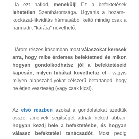
Ha ezt hallod,
menekülj!
Ez a befektetések
lehetetlen
Szentháromsága. Ugyanis a hozam-
kockázat-likviditás hármasából kettő mindig csak a
harmadik "kárára" növelhető.
Három részes írásomban most
válaszokat keresek
arra, hogy mibe érdemes befektetned és mikor,
hogyan gondolkodhatsz jól a befektetéseid
kapcsán, milyen hibákat követhetsz el
- vagyis
milyen alapszabályokat célszerű betartanod, hogy
ne érjen veszteség (vagy csak kicsi).
Az
első részben
azokat a gondolatokat szedtük
össze, amelyek segítséget adnak neked abban,
hogyan kezdj bele a befektetésbe, és hogyan
válassz befektetési tanácsadót
. Most pedig