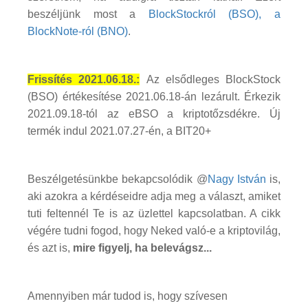
beszéljünk most a
BlockStock
ról (BSO), a
BlockNote-ról (BNO)
.
Frissítés 2021.06.18.:
Az elsődleges BlockStock
(BSO) értékesítése 2021.06.18-án lezárult. Érkezik
2021.09.18-tól az eBSO a kriptotőzsdékre. Új
termék indul 2021.07.27-én, a BIT20+
Beszélgetésünkbe bekapcsolódik @
Nagy István
is,
aki azokra a kérdéseidre adja meg a választ, amiket
tuti feltennél Te is az üzlettel kapcsolatban. A cikk
végére tudni fogod, hogy Neked való-e a kriptovilág,
és azt is,
mire figyelj, ha belevágsz...
Amennyiben már tudod is, hogy szívesen