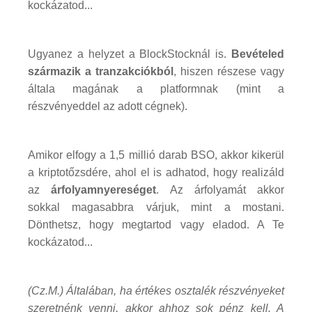
kockázatod...
Ugyanez a helyzet a BlockStocknál is.
Bevételed
származik a tranzakciókból
, hiszen részese vagy
általa magának a platformnak (mint a
részvényeddel az adott cégnek).
Amikor elfogy a 1,5 millió darab BSO, akkor kikerül
a kriptotőzsdére, ahol el is adhatod, hogy realizáld
az
árfolyamnyereséget
. Az árfolyamát akkor
sokkal magasabbra várjuk, mint a mostani.
Dönthetsz, hogy megtartod vagy eladod. A Te
kockázatod...
(Cz.M.) Általában, ha értékes osztalék részvényeket
szeretnénk venni, akkor ahhoz sok pénz kell. A