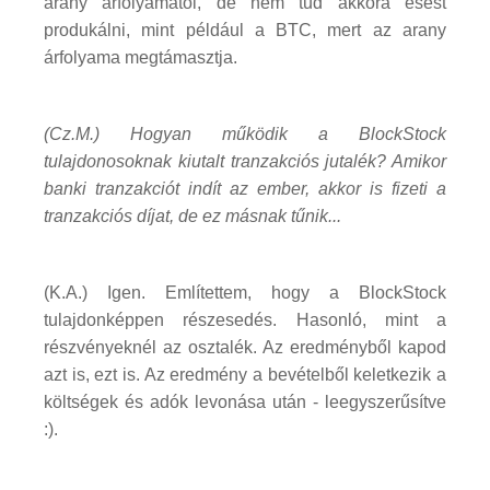
arany árfolyamától, de nem tud akkora esést
produkálni, mint például a BTC, mert az arany
árfolyama megtámasztja.
(Cz.M.) Hogyan működik a BlockStock
tulajdonosoknak kiutalt tranzakciós jutalék? Amikor
banki tranzakciót indít az ember, akkor is fizeti a
tranzakciós díjat, de ez másnak tűnik...
(K.A.) Igen. Említettem, hogy a BlockStock
tulajdonképpen részesedés. Hasonló, mint a
részvényeknél az osztalék. Az eredményből kapod
azt is, ezt is. Az eredmény a bevételből keletkezik a
költségek és adók levonása után - leegyszerűsítve
:).