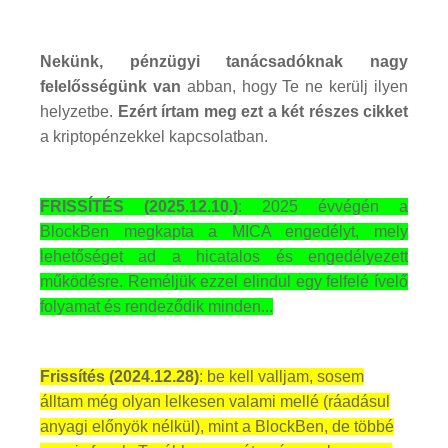
Nekünk, pénzügyi tanácsadóknak nagy
felelősségünk van
abban, hogy Te ne kerülj ilyen
helyzetbe.
Ezért írtam meg ezt a két részes cikket
a kriptopénzekkel kapcsolatban.
FRISSÍTÉS (2025.12.10.)
: 2025 évvégén a
BlockBen megkapta a MICA engedélyt, mely
lehetőséget ad a hicatalos és engedélyezett
működésre. Reméljük ezzel elindul egy felfelé ívelő
folyamat és rendeződik minden...
Frissítés (2024.12.28)
: be kell valljam, sosem
álltam még olyan lelkesen valami mellé (ráadásul
anyagi előnyök nélkül), mint a BlockBen, de többé