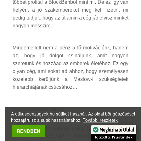
többet profitál a BlockBenből mint mi. De ez így van
helyén, a jó szakembereket meg kell fizetni, mi
pedig tudjuk, hogy az út amin a cég jár elvisz minket
nagyon messzire.
Mindemellett nem a pénz a fő motivációnk, hanem
az, hogy jó dolgot csináljunk, amit nagyon
szeretünk és hozzáad az emberek életéhez. Ez egy
olyan cég, ami sokat ad ahhoz, hogy személyesen
közelebb kerüljünk a Maslow-i szükségletek
hierarchiájának csúcsához…
Szóval szárazon nézve:
A etikuspenzugyek.hu sütiket használ. Az oldal böngészésével
hozzájárulsz a sütik használatához.
További részletek
A BlockNote -100% aranyletét- esetében az
ügyfeleink nevén van az aranyletéti számla és az
Megbízható Oldal
RENDBEN
arany mennyiségét kifejező kriptovaluta
Igazolta:
Trustindex