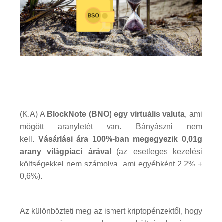
(K.A) A
BlockNote (BNO) egy virtuális valuta
, ami
mögött aranyletét van. Bányászni nem
kell.
Vásárlási ára 100%-ban megegyezik 0,01g
arany világpiaci árával
(az esetleges kezelési
költségekkel nem számolva, ami egyébként 2,2% +
0,6%).
Az különbözteti meg az ismert kriptopénzektől, hogy