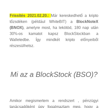
Frissítés 2021.02.20.:
Már kereskedhető a kripto
tőzsdéken (például WhiteBIT) a
BlockNoteX
(BNOX)
, amelyre most, ha lekötöd, 180 nap után
30%-os kamatot kapsz BlockStockban a
Walletedbe. Így mindkét kripto előnyeiből
részesülhetsz.
Mi az a BlockStock (BSO)?
Amikor megismertem a rendszert , pénzügyi
tanácsadóként úgy fogalmaztam meg, hogy a