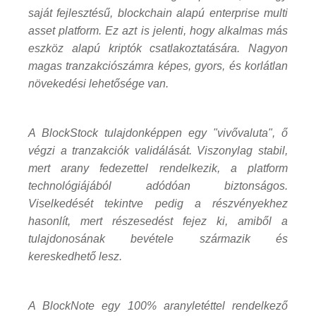
saját fejlesztésű, blockchain alapú enterprise multi
asset platform. Ez azt is jelenti, hogy alkalmas más
eszköz alapú kriptók csatlakoztatására. Nagyon
magas tranzakciószámra képes, gyors, és korlátlan
növekedési lehetősége van.
A BlockStock tulajdonképpen egy "vivővaluta", ő
végzi a tranzakciók validálását. Viszonylag stabil,
mert arany fedezettel rendelkezik, a platform
technológiájából adódóan biztonságos.
Viselkedését tekintve pedig a részvényekhez
hasonlít, mert részesedést fejez ki, amiből a
tulajdonosának bevétele származik és
kereskedhető lesz.
A BlockNote egy 100% aranyletéttel rendelkező