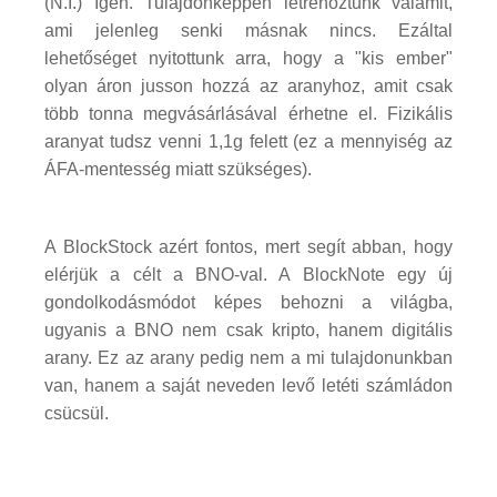
(N.I.) Igen. Tulajdonképpen létrehoztunk valamit,
ami jelenleg senki másnak nincs. Ezáltal
lehetőséget nyitottunk arra, hogy a "kis ember"
olyan áron jusson hozzá az aranyhoz, amit csak
több tonna megvásárlásával érhetne el. Fizikális
aranyat tudsz venni 1,1g felett (ez a mennyiség az
ÁFA-mentesség miatt szükséges).
A BlockStock azért fontos, mert segít abban, hogy
elérjük a célt a BNO-val. A BlockNote egy új
gondolkodásmódot képes behozni a világba,
ugyanis a BNO nem csak kripto, hanem digitális
arany. Ez az arany pedig nem a mi tulajdonunkban
van, hanem a saját neveden levő letéti számládon
csücsül.