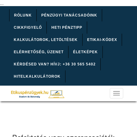
...
RÓLUNK
PÉNZÜGYI TANÁCSADÓINK
CIKKFIGYELŐ
HETI PÉNZTIPP
KALKULÁTOROK, LETÖLTÉSEK
ETIKAI-KÓDEX
ELÉRHETŐSÉG, ÜZENET
ÉLETKÉPEK
KÉRDÉSED VAN? HÍVJ: +36 30 565 5402
HITELKALKULÁTOROK
Toggle
navigation