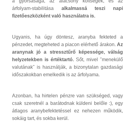
a gyorsasága, az alacsony költségek, és az
árfolyam-stabilitása
alkalmassá teszi napi
fizetőeszközként való használatra is.
Ugyanis, ha úgy döntesz, aranyba fekteted a
pénzedet, megteheted a piacon elérhető árakon.
Az
aranynak jó a stressztűrő képessége, válság
helyzetekben is értéktartó.
Sőt, mivel "menekülő
valutának" is használják, a bizonytalan gazdasági
időszakokban emelkedik is az árfolyama.
Azonban, ha hirtelen pénzre van szükséged, vagy
csak szeretnél a barátodnak küldeni belőle :), egy
átlagos aranybefektetéssel ez nehezen működik,
sokáig tart, és sokba kerül.