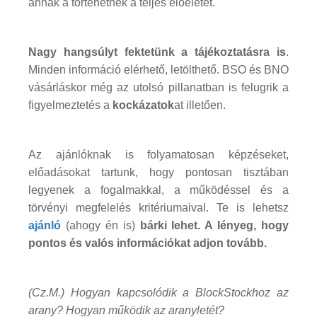
annak a történetnek a teljes előéletét.
Nagy hangsúlyt fektetünk a tájékoztatásra is
.
Minden információ elérhető, letölthető. BSO és BNO
vásárláskor még az utolsó pillanatban is felugrik a
figyelmeztetés a
kockázatok
at illetően.
Az ajánlóknak is folyamatosan képzéseket,
előadásokat tartunk, hogy pontosan tisztában
legyenek a fogalmakkal, a működéssel és a
törvényi megfelelés kritériumaival. Te is lehetsz
ajánló
(ahogy én is)
bárki lehet. A lényeg, hogy
pontos és valós információkat adjon tovább.
(Cz.M.) Hogyan kapcsolódik a BlockStockhoz az
arany? Hogyan működik az aranyletét?