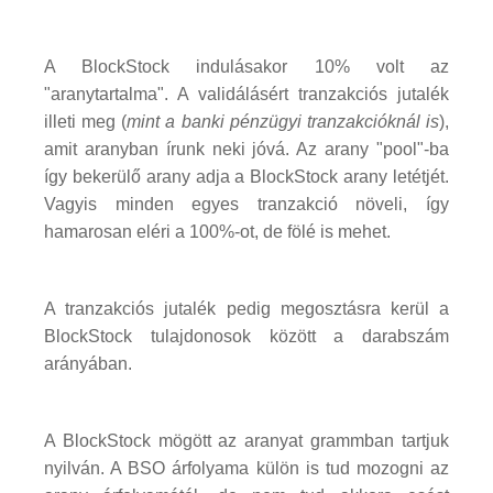
A BlockStock indulásakor 10% volt az
"aranytartalma". A validálásért tranzakciós jutalék
illeti meg (
mint a banki pénzügyi tranzakcióknál is
),
amit aranyban írunk neki jóvá. Az arany "pool"-ba
így bekerülő arany adja a BlockStock arany letétjét.
Vagyis minden egyes tranzakció növeli, így
hamarosan eléri a 100%-ot, de fölé is mehet.
A tranzakciós jutalék pedig megosztásra kerül a
BlockStock tulajdonosok között a darabszám
arányában.
A BlockStock mögött az aranyat grammban tartjuk
nyilván. A BSO árfolyama külön is tud mozogni az