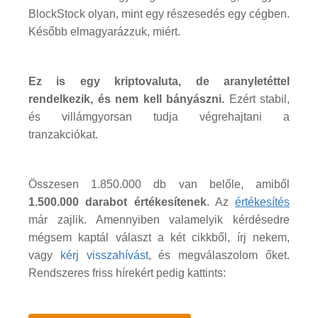
BlockStock olyan, mint egy részesedés egy cégben.
Később elmagyarázzuk, miért.
Ez is egy kriptovaluta, de aranyletéttel
rendelkezik, és nem kell bányászni.
Ezért stabil,
és villámgyorsan tudja végrehajtani a
tranzakciókat.
Összesen 1.850.000 db van belőle, amiből
1.500.000 darabot értékesítenek
. Az
értékesítés
már zajlik. Amennyiben valamelyik kérdésedre
mégsem kaptál választ a két cikkből, írj nekem,
vagy
kérj visszahívást
, és megválaszolom őket.
Rendszeres friss hírekért pedig kattints: