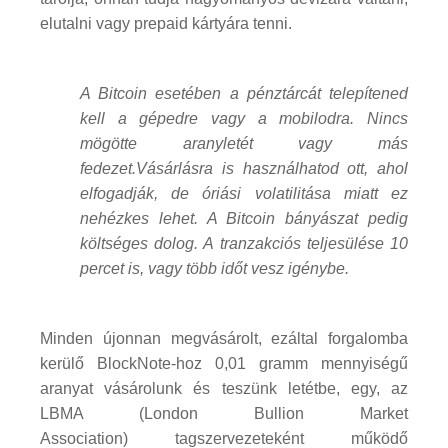
elutalni vagy prepaid kártyára tenni.
A Bitcoin esetében a pénztárcát telepítened
kell a gépedre vagy a mobilodra. Nincs
mögötte aranyletét vagy más
fedezet.Vásárlásra is használhatod ott, ahol
elfogadják, de óriási volatilitása miatt ez
nehézkes lehet. A Bitcoin bányászat pedig
költséges dolog. A tranzakciós teljesülése 10
percet is, vagy több időt vesz igénybe.
Minden újonnan megvásárolt, ezáltal forgalomba
kerülő BlockNote-hoz 0,01 gramm mennyiségű
aranyat vásárolunk és teszünk letétbe, egy, az
LBMA (London Bullion Market
Association) tagszervezeteként működő