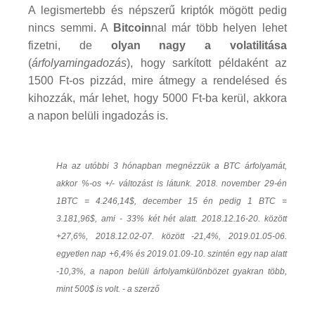
A legismertebb és népszerű kriptók mögött pedig
nincs semmi. A
Bitcoin
nal már több helyen lehet
fizetni, de
olyan nagy a volatilitása
(
árfolyamingadozás
), hogy sarkított példaként az
1500 Ft-os pizzád, mire átmegy a rendelésed és
kihozzák, már lehet, hogy 5000 Ft-ba kerül, akkora
a napon belüli ingadozás is.
Ha az utóbbi 3 hónapban megnézzük a BTC árfolyamát,
akkor %-os +/- változást is látunk. 2018. november 29-én
1BTC = 4.246,14$, december 15 én pedig 1 BTC =
3.181,96$, ami - 33% két hét alatt. 2018.12.16-20. között
+27,6%, 2018.12.02-07. között -21,4%, 2019.01.05-06.
egyetlen nap +6,4% és 2019.01.09-10. szintén egy nap alatt
-10,3%, a napon belüli árfolyamkülönbözet gyakran több,
mint 500$ is volt. - a szerző