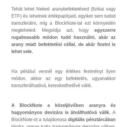
Tehát lehet Neked aranybefektetésed (fizikai vagy
ETF) és lehetnek értékpapírjaid, egyiket sem tudod
transzferálni, míg a BlockNote-tal ezt könnyedén
megteheted. Megoldja azt, hogy
egyszerre
rugalmasabb módon tudd használni, akár az
arany miatt befektetési céllal, de akár fizetni is
lehet vele.
Ha például vennél egy értékes festményt ilyen
módon, akkor az egy befektetés, ugyanakkor
transzferálhatóvá, kereskedhetővé válik.
A BlockNote a közeljövőben aranyra és
hagyományos devizára is átválthatóvá válik.
A
BlockNote-ot a tulajdonosa
digitális pénztárcában
tárolja, onnan tudja hagyományos devizára váltani,