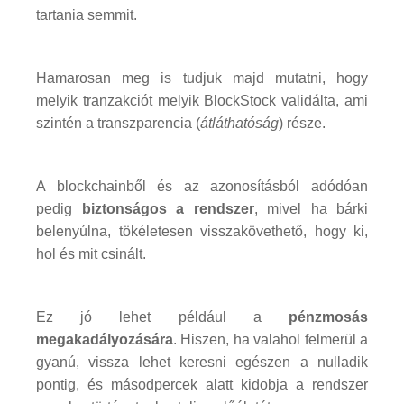
tartania semmit.
Hamarosan meg is tudjuk majd mutatni, hogy
melyik tranzakciót melyik BlockStock validálta, ami
szintén a transzparencia (
átláthatóság
) része.
A blockchainből és az azonosításból adódóan
pedig
biztonságos a rendszer
, mivel ha bárki
belenyúlna, tökéletesen visszakövethető, hogy ki,
hol és mit csinált.
Ez jó lehet például a
pénzmosás
megakadályozására
. Hiszen, ha valahol felmerül a
gyanú, vissza lehet keresni egészen a nulladik
pontig, és másodpercek alatt kidobja a rendszer