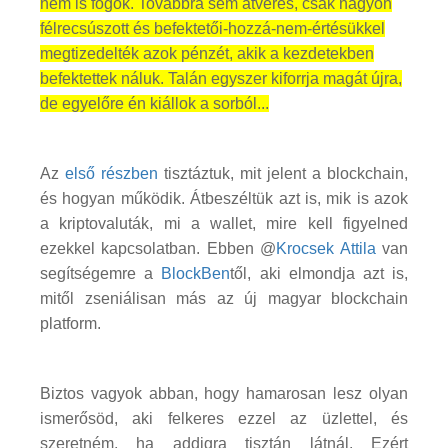
nem is fogok. Továbbra sem átverés, csak nagyon
félrecsúszott és befektetői-hozzá-nem-értésükkel
megtizedelték azok pénzét, akik a kezdetekben
befektettek náluk. Talán egyszer kiforrja magát újra,
de egyelőre én kiállok a sorból...
Az
első részben
tisztáztuk, mit jelent a blockchain,
és hogyan működik. Átbeszéltük azt is, mik is azok
a kriptovaluták, mi a wallet, mire kell figyelned
ezekkel kapcsolatban. Ebben @
Krocsek Attila
van
segítségemre a
BlockBen
től, aki elmondja azt is,
mitől zseniálisan más az új magyar blockchain
platform.
Biztos vagyok abban, hogy hamarosan lesz olyan
ismerősöd, aki felkeres ezzel az üzlettel, és
szeretném, ha addigra tisztán látnál. Ezért