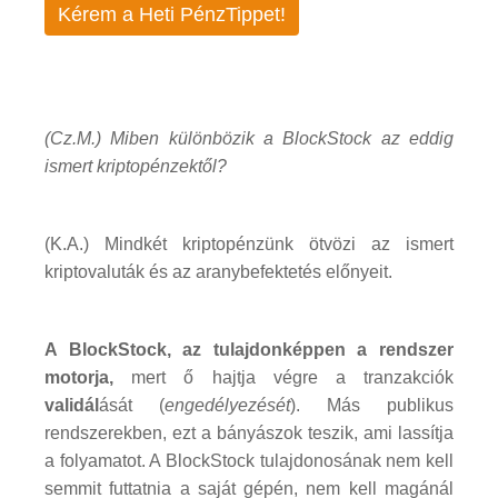
Kérem a Heti PénzTippet!
(Cz.M.) Miben különbözik a BlockStock az eddig
ismert kriptopénzektől?
(K.A.) Mindkét kriptopénzünk ötvözi az ismert
kriptovaluták és az aranybefektetés előnyeit.
A BlockStock, az tulajdonképpen a rendszer
motorja,
mert ő hajtja végre a tranzakciók
validál
ását (
engedélyezését
). Más publikus
rendszerekben, ezt a bányászok teszik, ami lassítja
a folyamatot. A BlockStock tulajdonosának nem kell
semmit futtatnia a saját gépén, nem kell magánál