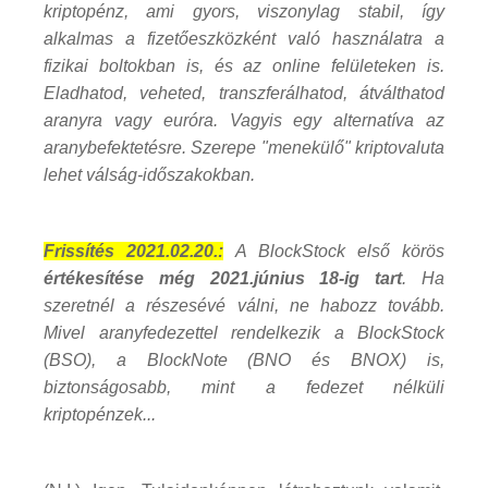
kriptopénz, ami gyors, viszonylag stabil, így
alkalmas a fizetőeszközként való használatra a
fizikai boltokban is, és az online felületeken is.
Eladhatod, veheted, transzferálhatod, átválthatod
aranyra vagy euróra. Vagyis egy alternatíva az
aranybefektetésre. Szerepe "menekülő" kriptovaluta
lehet válság-időszakokban.
Frissítés 2021.02.20.:
A BlockStock első körös
értékesítése még 2021.június 18-ig tart
. Ha
szeretnél a részesévé válni, ne habozz tovább.
Mivel aranyfedezettel rendelkezik a BlockStock
(BSO), a BlockNote (BNO és BNOX) is,
biztonságosabb, mint a fedezet nélküli
kriptopénzek...