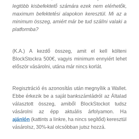
legtöbb kisbefektető számára ezek nem elérhetők,
maximum befektetési alapokon keresztül. Mi az a
minimum összeg, amiért már be tud szállni valaki a
platformba?
(K.A.) A kezdő összeg, amit el kell költeni
BlockStockra 500€, vagyis minimum ennyiért lehet
először vásárolni, utána már nincs korlát.
Regisztráció és azonosítás után megnyílik a Wallet.
Ebbe érkezik be a saját bankszámládról az Általad
választott összeg, amiből BlockStockot tudsz
vásárolni az épp aktuális árfolyamon. Ha
ajánlón
(kattints a linkre, ha nincs segítőd) keresztül
vásárolsz, 30%-kal olcsóbban jutsz hozzá.