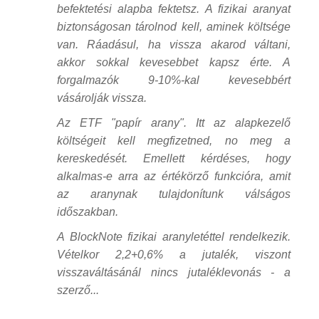
befektetési alapba fektetsz. A fizikai aranyat
biztonságosan tárolnod kell, aminek költsége
van. Ráadásul, ha vissza akarod váltani,
akkor sokkal kevesebbet kapsz érte. A
forgalmazók 9-10%-kal kevesebbért
vásárolják vissza.
Az ETF "papír arany". Itt az alapkezelő
költségeit kell megfizetned, no meg a
kereskedését. Emellett kérdéses, hogy
alkalmas-e arra az értékörző funkcióra, amit
az aranynak tulajdonítunk válságos
időszakban.
A BlockNote fizikai aranyletéttel rendelkezik.
Vételkor 2,2+0,6% a jutalék, viszont
visszaváltásánál nincs jutaléklevonás - a
szerző...