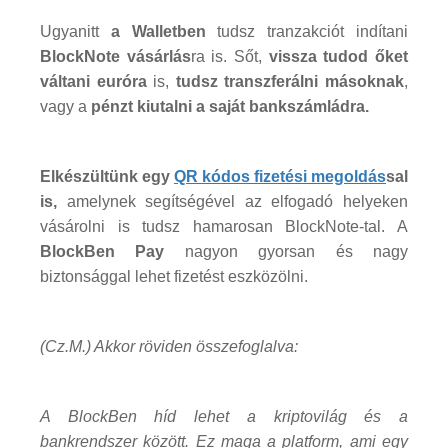
Ugyanitt
a Walletben
tudsz tranzakciót indítani
BlockNote vásárlás
ra is. Sőt,
vissza tudod őket
váltani euróra
is,
tudsz transzferálni másoknak
,
vagy a
pénzt kiutalni a saját bankszámládra.
Elkészültünk egy
QR kódos fizetési megoldás
sal
is,
amelynek segítségével az elfogadó helyeken
vásárolni is tudsz hamarosan BlockNote-tal. A
BlockBen Pay
nagyon gyorsan és nagy
biztonsággal lehet fizetést eszközölni.
(Cz.M.) Akkor röviden összefoglalva:
A BlockBen híd lehet a kriptovilág és a
bankrendszer között. Ez maga a platform, ami egy