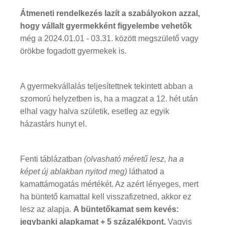
Átmeneti rendelkezés lazít a szabályokon azzal,
hogy vállalt gyermekként figyelembe vehetők
még a 2024.01.01 - 03.31. között megszülető vagy
örökbe fogadott gyermekek is.
A gyermekvállalás teljesítettnek tekintett abban a
szomorú helyzetben is, ha a magzat a 12. hét után
elhal vagy halva születik, esetleg az egyik
házastárs hunyt el.
Fenti táblázatban
(olvasható méretű lesz, ha a
képet új ablakban nyitod meg)
láthatod a
kamattámogatás mértékét. Az azért lényeges, mert
ha büntető kamattal kell visszafizetned, akkor ez
lesz az alapja.
A büntetőkamat sem kevés:
jegybanki alapkamat + 5 százalékpont.
Vagyis