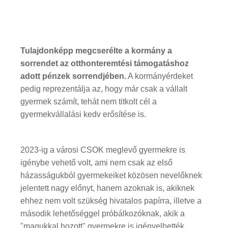
Tulajdonképp megcserélte a kormány a
sorrendet az otthonteremtési támogatáshoz
adott pénzek sorrendjében.
A kormányérdeket
pedig reprezentálja az, hogy már csak a vállalt
gyermek számít, tehát nem titkolt cél a
gyermekvállalási kedv erősítése is.
2023-ig a városi CSOK meglevő gyermekre is
igénybe vehető volt, ami nem csak az első
házasságukból gyermekeiket közösen nevelőknek
jelentett nagy előnyt, hanem azoknak is, akiknek
ehhez nem volt szükség hivatalos papírra, illetve a
második lehetőséggel próbálkozóknak, akik a
"magukkal hozott" gyermekre is igényelhették.