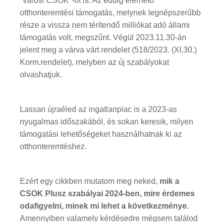
"városi CSOK"-ot is. Az eddig elérhető
otthonteremtési támogatás, melynek legnépszerűbb
része a vissza nem térítendő milliókat adó állami
támogatás volt, megszűnt. Végül 2023.11.30-án
jelent meg a várva várt rendelet (518/2023. (XI.30.)
Korm.rendelet), melyben az új szabályokat
olvashatjuk.
Lassan újraéled az ingatlanpiac is a 2023-as
nyugalmas időszakából, és sokan keresik, milyen
támogatási lehetőségeket használhatnak ki az
otthonteremtéshez.
Ezért egy cikkben mutatom meg neked,
mik a
CSOK Plusz szabályai 2024-ben, mire érdemes
odafigyelni, minek mi lehet a következménye.
Amennyiben valamely kérdésedre mégsem találod