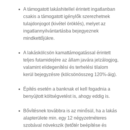
A támogatott lakáshitellel érintett ingatlanban
csakis a támogatott igénylők szerezhetnek
tulajdonjogot (kivétel öröklés), melyet az
ingatlannyilvántartásba bejegyeznek
mindkettőjükre.
A lakáskölcsön kamattámogatással érintett
teljes futamidejére az állam javára jelzálogjog,
valamint elidegenítési és terhelési tilalom
kerül bejegyzésre (kölcsönösszeg 120%-áig).
Építés esetén a banknak el kell fogadnia a
benyújtott költségvetést is, ahogy eddig is.
Bővítésnek továbbra is az minősül, ha a lakás
alapterülete min. egy 12 négyzetméteres
szobával növekszik (tetőtér beépítése és