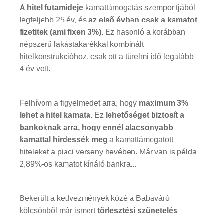
A hitel futamideje
kamattámogatás szempontjából
legfeljebb 25 év, és
az első évben csak a kamatot
fizetitek (ami fixen 3%)
. Ez hasonló a korábban
népszerű lakástakarékkal kombinált
hitelkonstrukcióhoz, csak ott a türelmi idő legalább
4 év volt.
Felhívom a figyelmedet arra, hogy
maximum 3%
lehet a hitel kamata
. Ez
lehetőséget biztosít a
bankoknak arra, hogy ennél alacsonyabb
kamattal hirdessék meg
a kamattámogatott
hiteleket a piaci verseny hevében. Már van is példa
2,89%-os kamatot kínáló bankra...
Bekerült a kedvezmények közé a Babaváró
kölcsönből már ismert
törlesztési szünetelés