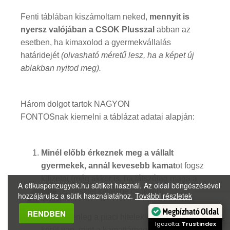
Fenti táblában kiszámoltam neked,
mennyit is
nyersz valójában a CSOK Plusszal
abban az
esetben, ha kimaxolod a gyermekvállalás
határidejét
(olvasható méretű lesz, ha a képet új
ablakban nyitod meg).
Három dolgot tartok NAGYON
FONTOSnak kiemelni a táblázat adatai alapján:
Minél előbb érkeznek meg a vállalt
gyermekek, annál kevesebb kamat
ot fogsz
kifizetni (még akkor is, ha látszólag maga a
A etikuspenzugyek.hu sütiket használ. Az oldal böngészésével
törlesztőrészlet kevésbé csökken)
hozzájárulsz a sütik használatához.
További részletek
Megbízható Oldal
RENDBEN
Mivel jelenleg a piaci hitelek kamata is 6%
Igazolta:
Trustindex
körül van, mint a kamattámogatás kamata,