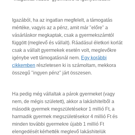
Igazából, ha az ingatlan megfelelt, a támogatás
mértéke, vagyis az a pénz, amit már "előre" a
vásárláskor megkaptak, csak a gyermekszámtól
függött (meglevő és vállalt). Ráadásul életkori korlát
csak a vállalt gyermekek esetén volt, meglevőkre
igénybe vett támogatásnál nem.
Egy korábbi
cikkemben
részletesen ki is számoltam, mekkora
összegű "ingyen pénz" járt összesen.
Ha pedig még vállaltak a párok gyermeket (vagy
nem, de mégis született), akkor a lakáshitelből a
második gyermek megszületésekor 1 millió Ft, a
harmadik gyermek megszületésekor 4 millió Ft és
minden további gyermekre újabb 1 millió Ft
elengedését kérhették meglevő lakáshitelük