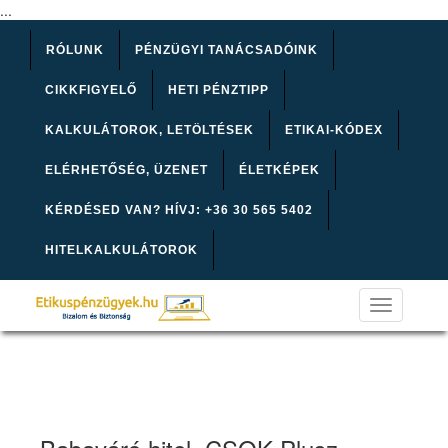
...
RÓLUNK
PÉNZÜGYI TANÁCSADÓINK
CIKKFIGYELŐ
HETI PÉNZTIPP
KALKULÁTOROK, LETÖLTÉSEK
ETIKAI-KÓDEX
ELÉRHETŐSÉG, ÜZENET
ÉLETKÉPEK
KÉRDÉSED VAN? HÍVJ: +36 30 565 5402
HITELKALKULÁTOROK
Toggle
navigation