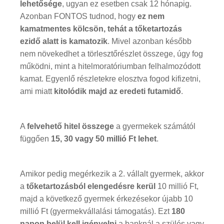
lehetősége
, ugyan ez esetben csak 12 hónapig.
Azonban FONTOS tudnod, hogy
ez nem
kamatmentes kölcsön, tehát
a tőketartozás
ezidő alatt is kamatozik
. Mivel azonban később
nem növekedhet a törlesztőrészlet összege, úgy fog
működni, mint a hitelmoratóriumban felhalmozódott
kamat. Egyenlő részletekre elosztva fogod kifizetni,
ami miatt
kitolódik majd az eredeti futamidő
.
A
felvehető hitel összege
a gyermekek számától
függően
15, 30 vagy 50 millió Ft lehet
.
Amikor pedig megérkezik a 2. vállalt gyermek, akkor
a
tőketartozásból elengedésre kerül
10 millió Ft,
majd a következő gyermek érkezésekor újabb 10
millió Ft (gyermekvállalási támogatás). Ezt
180
napon belül kell igényelni
a banknál a szülés vagy