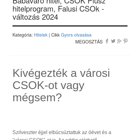
Babaváró hitel, CSOK Plusz
hitelprogram, Falusi CSOk -
változás 2024
Kategória:
Hitelek
| Cikk
Gyors olvasása
MEGOSZTÁS
Kivégezték a városi
CSOK-ot vagy
mégsem?
Szilveszter éjjel elbúcsúztattuk az óévet és a