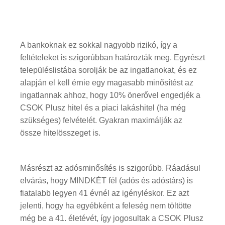
A bankoknak ez sokkal nagyobb rizikó, így a
feltételeket is szigorúbban határozták meg. Egyrészt
településlistába sorolják be az ingatlanokat, és ez
alapján el kell érnie egy magasabb minősítést az
ingatlannak ahhoz, hogy 10% önerővel engedjék a
CSOK Plusz hitel és a piaci lakáshitel (ha még
szükséges) felvételét. Gyakran maximálják az
össze hitelösszeget is.
Másrészt az adósminősítés is szigorúbb. Ráadásul
elvárás, hogy MINDKÉT fél (adós és adóstárs) is
fiatalabb legyen 41 évnél az igényléskor. Ez azt
jelenti, hogy ha egyébként a feleség nem töltötte
még be a 41. életévét, így jogosultak a CSOK Plusz