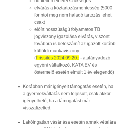
büntetlen előélet szükséges
elvárás a köztartozásmentesség (5000
forintot meg nem haladó tartozás lehet
csak)
előírt hosszúságú folyamatos TB
jogviszony igazolása elvárás, viszont
továbbra is beleszámít az igazolt korábbi
külföldi munkaviszony
(
Frissítés 2024.09.20.:
- átalányadózó
egyéni vállalkozó, KATA EV és
őstermelő esetén elmúlt 1 év elegendő)
Korábban már igényelt támogatás esetén, ha
a gyermekvállalás nem teljesült, csak akkor
igényelhető, ha a támogatást már
visszafizetted.
Lakóingatlan vásárlása esetén annak vételára