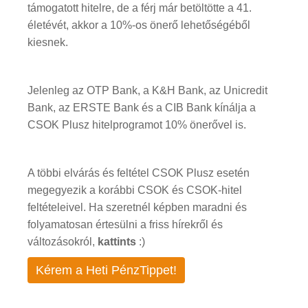
támogatott hitelre, de a férj már betöltötte a 41.
életévét, akkor a 10%-os önerő lehetőségéből
kiesnek.
Jelenleg az OTP Bank, a K&H Bank, az Unicredit
Bank, az ERSTE Bank és a CIB Bank kínálja a
CSOK Plusz hitelprogramot 10% önerővel is.
A többi elvárás és feltétel CSOK Plusz esetén
megegyezik a korábbi CSOK és CSOK-hitel
feltételeivel. Ha szeretnél képben maradni és
folyamatosan értesülni a friss hírekről és
változásokról,
kattints
:)
Kérem a Heti PénzTippet!