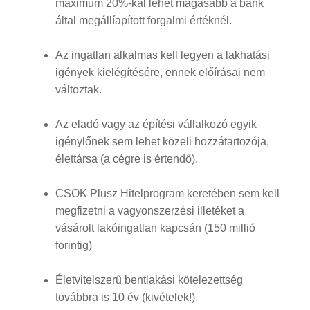
maximum 20%-kal lehet magasabb a bank
által megállíapított forgalmi értéknél.
Az ingatlan alkalmas kell legyen a lakhatási
igények kielégítésére, ennek előírásai nem
változtak.
Az eladó vagy az építési vállalkozó egyik
igénylőnek sem lehet közeli hozzátartozója,
élettársa (a cégre is értendő).
CSOK Plusz Hitelprogram keretében sem kell
megfizetni a vagyonszerzési illetéket a
vásárolt lakóingatlan kapcsán (150 millió
forintig)
Életvitelszerű bentlakási kötelezettség
továbbra is 10 év (kivételek!).