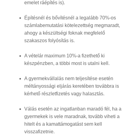
emelet ráépítés is).
Építésnél és bővítésnél a legalább 70%-os
számlabemutatási kötelezettség megmaradt,
ahogy a készültségi foknak megfelelő
szakaszos folyósítás is.
A vételár maximum 10%-a fizethető ki
készpénzben, a többi most is utalni kell.
A gyermekvállalás nem teljesítése esetén
méltányossági eljárás keretében továbbra is
kérhető részletfizetés vagy halasztás.
Válás esetén az ingatlanban maradó fél, ha a
gyermekek is vele maradnak, tovább viheti a
hitelt és a kamattámogatást sem kell
visszafizetnie.