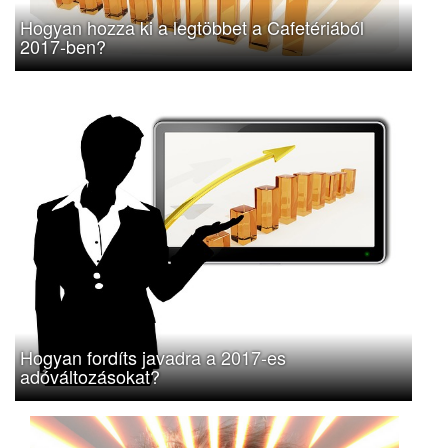
Hogyan hozza ki a legtöbbet a Cafetériából
2017-ben?
Hogyan fordíts javadra a 2017-es
adóváltozásokat?