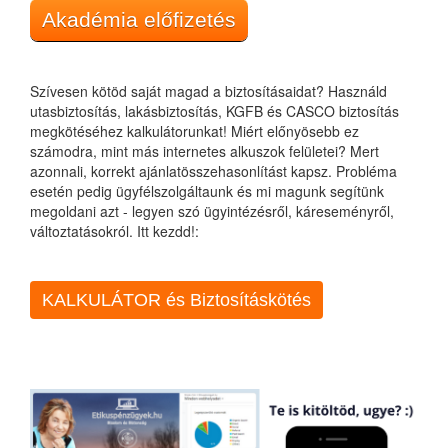
Akadémia előfizetés
Szívesen kötöd saját magad a biztosításaidat? Használd
utasbiztosítás, lakásbiztosítás, KGFB és CASCO biztosítás
megkötéséhez kalkulátorunkat! Miért előnyösebb ez
számodra, mint más internetes alkuszok felületei? Mert
azonnali, korrekt ajánlatösszehasonlítást kapsz. Probléma
esetén pedig ügyfélszolgáltaunk és mi magunk segítünk
megoldani azt - legyen szó ügyintézésről, káreseményről,
változtatásokról. Itt kezdd!:
KALKULÁTOR és Biztosításkötés