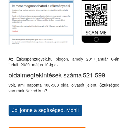
Az Etikuspénzügyek.hu blogon, amely 2017.január 6-án
indult, 2020. május 10-ig az
oldalmegtekintések száma
521.599
volt, ami naponta 400-500 oldal olvasót jelent. Szükséged
van ránk Neked is :)?
Jól jönne a segítséged, Móni!