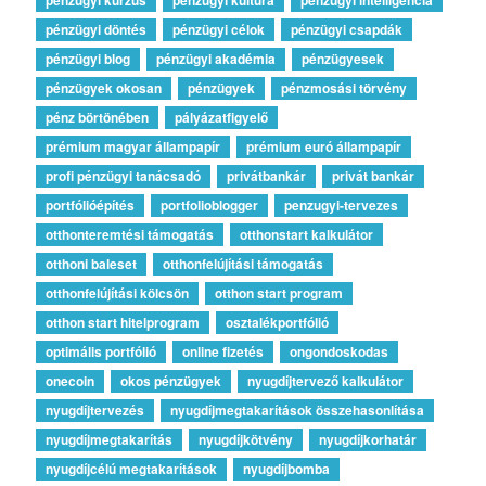
pénzügyi kurzus
pénzügyi kultúra
pénzügyi intelligencia
pénzügyi döntés
pénzügyi célok
pénzügyi csapdák
pénzügyi blog
pénzügyi akadémia
pénzügyesek
pénzügyek okosan
pénzügyek
pénzmosási törvény
pénz börtönében
pályázatfigyelő
prémium magyar állampapír
prémium euró állampapír
profi pénzügyi tanácsadó
privátbankár
privát bankár
portfólióépítés
portfolioblogger
penzugyi-tervezes
otthonteremtési támogatás
otthonstart kalkulátor
otthoni baleset
otthonfelújítási támogatás
otthonfelújítási kölcsön
otthon start program
otthon start hitelprogram
osztalékportfólió
optimális portfólió
online fizetés
ongondoskodas
onecoin
okos pénzügyek
nyugdíjtervező kalkulátor
nyugdíjtervezés
nyugdíjmegtakarítások összehasonlítása
nyugdíjmegtakarítás
nyugdíjkötvény
nyugdíjkorhatár
nyugdíjcélú megtakarítások
nyugdíjbomba