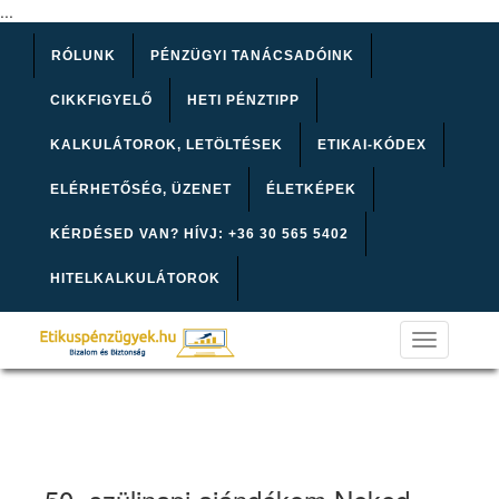
...
RÓLUNK
PÉNZÜGYI TANÁCSADÓINK
CIKKFIGYELŐ
HETI PÉNZTIPP
KALKULÁTOROK, LETÖLTÉSEK
ETIKAI-KÓDEX
ELÉRHETŐSÉG, ÜZENET
ÉLETKÉPEK
KÉRDÉSED VAN? HÍVJ: +36 30 565 5402
HITELKALKULÁTOROK
Toggle
navigation