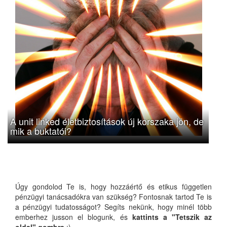
A unit linked életbiztosítások új korszaka jön, de
mik a buktatói?
Úgy gondolod Te is, hogy hozzáértő és etikus független
pénzügyi tanácsadókra van szükség? Fontosnak tartod Te is
a pénzügyi tudatosságot? Segíts nekünk, hogy minél több
emberhez jusson el blogunk, és
kattints a "Tetszik az
oldal" gombra
:)