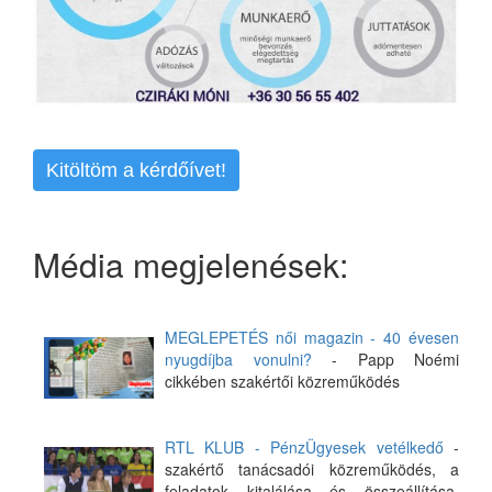
Kitöltöm a kérdőívet!
Média megjelenések:
MEGLEPETÉS női magazin - 40 évesen
nyugdíjba vonulni?
- Papp Noémi
cikkében szakértői közreműködés
RTL KLUB - PénzÜgyesek vetélkedő
-
szakértő tanácsadói közreműködés, a
feladatok kitalálása és összeállítása,