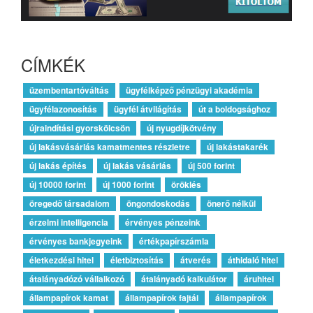
CÍMKÉK
üzembentartóváltás
ügyfélképző pénzügyi akadémia
ügyfélazonosítás
ügyfél átvilágítás
út a boldogsághoz
újraindítási gyorskölcsön
új nyugdíjkötvény
új lakásvásárlás kamatmentes részletre
új lakástakarék
új lakás építés
új lakás vásárlás
új 500 forint
új 10000 forint
új 1000 forint
öröklés
öregedő társadalom
öngondoskodás
önerő nélkül
érzelmi intelligencia
érvényes pénzeink
érvényes bankjegyeink
értékpapírszámla
életkezdési hitel
életbiztosítás
átverés
áthidaló hitel
átalányadózó vállalkozó
átalányadó kalkulátor
áruhitel
állampapírok kamat
állampapírok fajtái
állampapírok