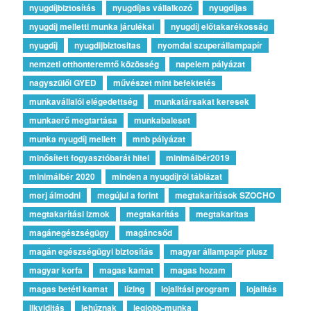
nyugdíjbiztosítás
nyugdíjas vállalkozó
nyugdíjas
nyugdíj melletti munka járulékai
nyugdíj előtakarékosság
nyugdíj
nyugdijbiztositas
nyomdai szuperállampapír
nemzeti otthonteremtő közösség
napelem pályázat
nagyszülői GYED
művészet mint befektetés
munkavállalói elégedettség
munkatársakat keresek
munkaerő megtartása
munkabaleset
munka nyugdíj mellett
mnb pályázat
minősített fogyasztóbarát hitel
minimálbér2019
minimálbér 2020
minden a nyugdíjról táblázat
merj álmodni
megújul a forint
megtakarítások SZOCHO
megtakarítási izmok
megtakarítás
megtakaritas
magánegészségügy
magáncsőd
magán egészségügyi biztosítás
magyar állampapír plusz
magyar korfa
magas kamat
magas hozam
magas betéti kamat
lízing
lojalitási program
lojalitás
likviditás
lehúznak
legjobb-munka