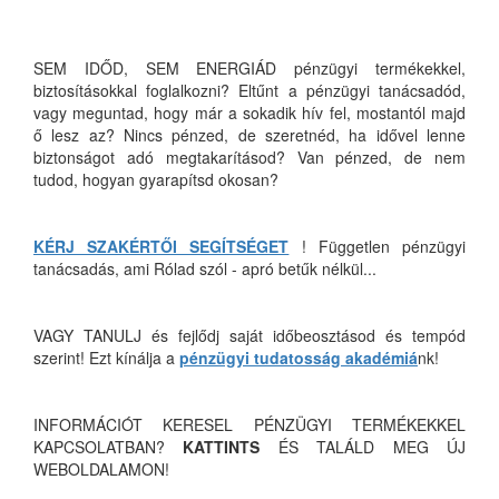
SEM IDŐD, SEM ENERGIÁD pénzügyi termékekkel,
biztosításokkal foglalkozni? Eltűnt a pénzügyi tanácsadód,
vagy meguntad, hogy már a sokadik hív fel, mostantól majd
ő lesz az? Nincs pénzed, de szeretnéd, ha idővel lenne
biztonságot adó megtakarításod? Van pénzed, de nem
tudod, hogyan gyarapítsd okosan?
KÉRJ SZAKÉRTŐI SEGÍTSÉGET
! Független pénzügyi
tanácsadás, ami Rólad szól - apró betűk nélkül...
VAGY TANULJ és fejlődj saját időbeosztásod és tempód
szerint! Ezt kínálja a
pénzügyi tudatosság akadémiá
nk!
INFORMÁCIÓT KERESEL PÉNZÜGYI TERMÉKEKKEL
KAPCSOLATBAN?
KATTINTS
ÉS TALÁLD MEG ÚJ
WEBOLDALAMON!