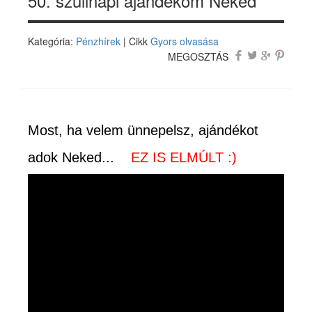
50. szülinapi ajándékom Neked
Kategória:
Pénzhírek
| Cikk
Gyors olvasása
MEGOSZTÁS
Most, ha velem ünnepelsz, ajándékot
adok Neked...
EZ IS ELMÚLT :)