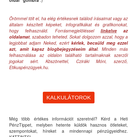
Örömmel tölt el, ha elég értékesnek találod írásaimat vagy az
általam készített képeket, infografikákat és grafikonokat,
hogy felhasználd. Forrásmegjelöléssel
linkelve
az
oldalamat
, szabadon teheted. Sokat dolgozom azzal, hogy a
legjobbat adjam Neked, ezért
kérlek, becsüld meg ezzel
azt, amit kapsz blogbejegyzéseim által
. Minden más
felhasználása az oldalon található tartalmaknak szerzői
jogokat sért. Köszönettel, Cziráki Móni, szerző,
Etikuspénzügyek.hu.
KALKULÁTOROK
Még több értékes információt szeretnél? Kérd a Heti
PénzTippet, melyben hetente küldök hasznos ötleteket,
szempontokat, híreket a mindennapi pénzügyeidhez.
KATTINTS!