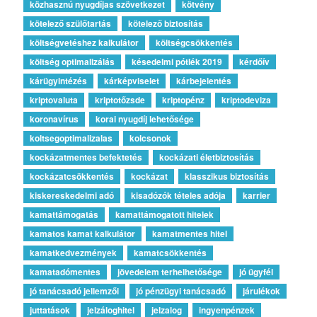
közhasznú nyugdíjas szövetkezet
kötvény
kötelező szülőtartás
kötelező biztosítás
költségvetéshez kalkulátor
költségcsökkentés
költség optimalizálás
késedelmi pótlék 2019
kérdőív
kárügyintézés
kárképviselet
kárbejelentés
kriptovaluta
kriptotőzsde
kriptopénz
kriptodeviza
koronavírus
korai nyugdíj lehetősége
koltsegoptimalizalas
kolcsonok
kockázatmentes befektetés
kockázati életbiztosítás
kockázatcsökkentés
kockázat
klasszikus biztosítás
kiskereskedelmi adó
kisadózók tételes adója
karrier
kamattámogatás
kamattámogatott hitelek
kamatos kamat kalkulátor
kamatmentes hitel
kamatkedvezmények
kamatcsökkentés
kamatadómentes
jövedelem terhelhetősége
jó ügyfél
jó tanácsadó jellemzői
jó pénzügyi tanácsadó
járulékok
juttatások
jelzáloghitel
jelzalog
ingyenpénzek