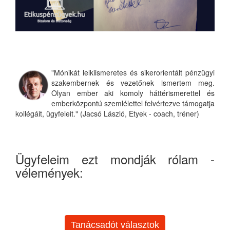
"Mónikát lelkiismeretes és sikerorientált pénzügyi
szakembernek és vezetőnek ismertem meg.
Olyan ember aki komoly háttérismerettel és
emberközpontú szemlélettel felvértezve támogatja
kollégáit, ügyfeleit." (Jacsó László, Etyek - coach, tréner)
Ügyfeleim ezt mondják rólam -
vélemények:
Tanácsadót választok