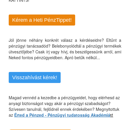
Kérem a Heti PénzTippet!
Jól jönne néhány konkrét válasz a kérdéseidre? Eltűnt a
pénzügyi tanácsadód? Belebonyolódtál a pénzügyi termékek
útvesztőjébe? Csak írj vagy hívj, és beszélgessünk arról, ami
Neked fontos pénzügyeidben. Apró betűk nélkül...
Visszahívást kérek!
Magad vennéd a kezedbe a pénzügyeidet, hogy elérhesd az
anyagi biztonságot vagy akár a pénzügyi szabadságot?
Szívesen tanulnál, fejlődnél ennek érdekében? Megnyitottuk
az
Érted a Pénzed - Pénzügyi tudatosság Akadémiá
t!