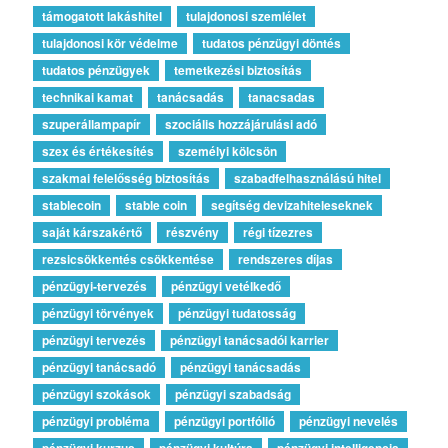
támogatott lakáshitel
tulajdonosi szemlélet
tulajdonosi kör védelme
tudatos pénzügyi döntés
tudatos pénzügyek
temetkezési biztosítás
technikai kamat
tanácsadás
tanacsadas
szuperállampapír
szociális hozzájárulási adó
szex és értékesítés
személyi kölcsön
szakmai felelősség biztosítás
szabadfelhasználású hitel
stablecoin
stable coin
segítség devizahiteleseknek
saját kárszakértő
részvény
régi tízezres
rezsicsökkentés csökkentése
rendszeres díjas
pénzügyi-tervezés
pénzügyi vetélkedő
pénzügyi törvények
pénzügyi tudatosság
pénzügyi tervezés
pénzügyi tanácsadói karrier
pénzügyi tanácsadó
pénzügyi tanácsadás
pénzügyi szokások
pénzügyi szabadság
pénzügyi probléma
pénzügyi portfólió
pénzügyi nevelés