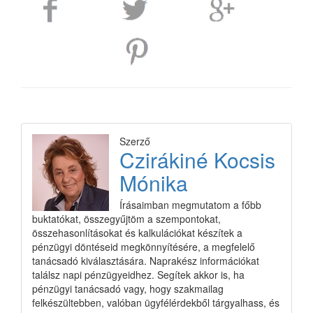
Szerző
Czirákiné Kocsis
Mónika
Írásaimban megmutatom a főbb
buktatókat, összegyűjtöm a szempontokat,
összehasonlításokat és kalkulációkat készítek a
pénzügyi döntéseid megkönnyítésére, a megfelelő
tanácsadó kiválasztására. Naprakész információkat
találsz napi pénzügyeidhez. Segítek akkor is, ha
pénzügyi tanácsadó vagy, hogy szakmailag
felkészültebben, valóban ügyfélérdekből tárgyalhass, és