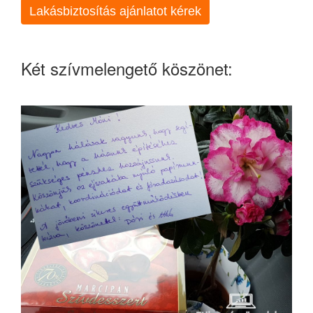
Lakásbiztosítás ajánlatot kérek
Két szívmelengető köszönet: