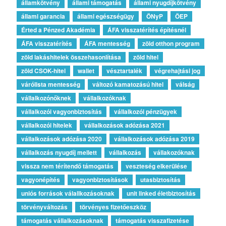
államkötvény
állami támogatás
állami nyugdíjkötvény
állami garancia
állami egészségügy
ÖNyP
ÖEP
Érted a Pénzed Akadémia
ÁFA visszatérítés építésnél
ÁFA visszatérítés
ÁFA mentesség
zöld otthon program
zöld lakáshitelek összehasonlítása
zöld hitel
zöld CSOK-hitel
wallet
vésztartalék
végrehajtási jog
várólista mentesség
változó kamatozású hitel
válság
vállalkozónőknek
vállalkozóknak
vállalkozói vagyonbiztosítás
vállalkozói pénzügyek
vállalkozói hitelek
vállalkozások adózása 2021
vállalkozások adózása 2020
vállalkozások adózása 2019
vállalkozás nyugdíj mellett
vállalkozás
vállakozóknak
vissza nem térítendő támogatás
veszteség elkerülése
vagyonépítés
vagyonbiztosítások
utasbiztosítás
uniós források válallkozásoknak
unit linked életbiztosítás
törvényváltozás
törvényes fizetőeszköz
támogatás vállalkozásoknak
támogatás visszafizetése