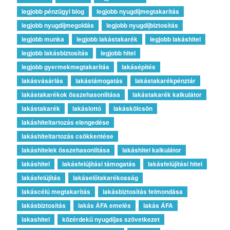
legjobb pénzügyi blog
legjobb nyugdíjmegtakarítás
legjobb nyugdíjmegoldás
legjobb nyugdíjbiztosítás
legjobb munka
legjobb lakástakarék
legjobb lakáshitel
legjobb lakásbiztosítás
legjobb hitel
legjobb gyermekmegtakarítás
lakásépítés
lakásvásárlás
lakástámogatás
lakástakarékpénztár
lakástakarékok összehasonlítása
lakástakarék kalkulátor
lakástakarék
lakáslottó
lakáskölcsön
lakáshiteltartozás elengedése
lakáshiteltartozás csökkentése
lakáshitelek összehasonlítása
lakáshitel kalkulátor
lakáshitel
lakásfelújítási támogatás
lakásfelújítási hitel
lakásfelújítás
lakáselőtakarékosság
lakáscélú megtakarítás
lakásbiztosítás felmondása
lakásbiztosítás
lakás ÁFA emelés
lakás ÁFA
lakashitel
közérdekű nyugdíjas szövetkezet