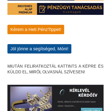
Kérem a Heti PénzTippet!
Jól jönne a segítséged, Móni!
MIUTÁN FELIRATKOZTÁL KATTINTS A KÉPRE ÉS
KÜLDD EL, MIRŐL OLVASNÁL SZÍVESEN!