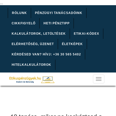
...
RÓLUNK
PÉNZÜGYI TANÁCSADÓINK
CIKKFIGYELŐ
HETI PÉNZTIPP
KALKULÁTOROK, LETÖLTÉSEK
ETIKAI-KÓDEX
ELÉRHETŐSÉG, ÜZENET
ÉLETKÉPEK
KÉRDÉSED VAN? HÍVJ: +36 30 565 5402
HITELKALKULÁTOROK
Toggle
navigation