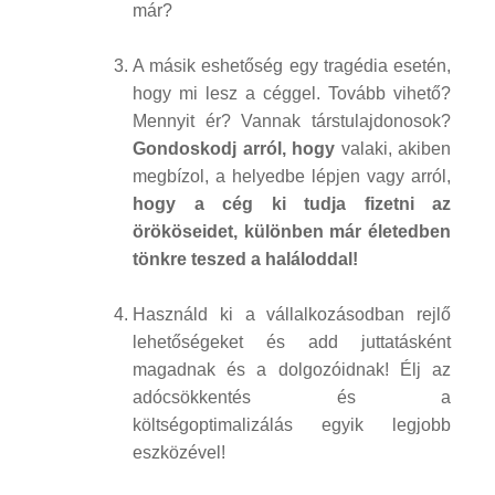
már?
A másik eshetőség egy tragédia esetén,
hogy mi lesz a céggel. Tovább vihető?
Mennyit ér? Vannak társtulajdonosok?
Gondoskodj arról, hogy
valaki, akiben
megbízol, a helyedbe lépjen vagy arról,
hogy a cég ki tudja fizetni az
örököseidet, különben már életedben
tönkre teszed a haláloddal!
Használd ki a vállalkozásodban rejlő
lehetőségeket és add juttatásként
magadnak és a dolgozóidnak! Élj az
adócsökkentés és a
költségoptimalizálás egyik legjobb
eszközével!