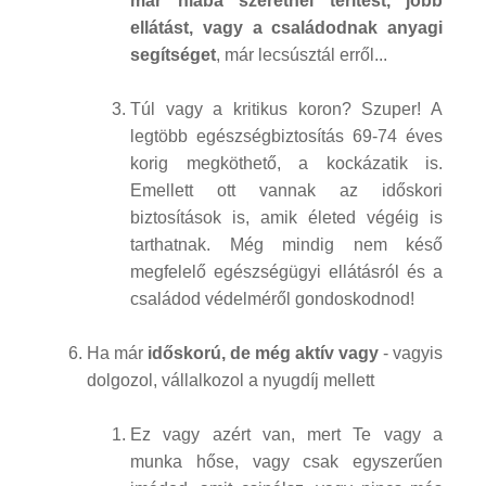
már hiába szeretnél térítést, jobb
ellátást, vagy a családodnak anyagi
segítséget
, már lecsúsztál erről...
Túl vagy a kritikus koron? Szuper! A
legtöbb egészségbiztosítás 69-74 éves
korig megköthető, a kockázatik is.
Emellett ott vannak az időskori
biztosítások is, amik életed végéig is
tarthatnak. Még mindig nem késő
megfelelő egészségügyi ellátásról és a
családod védelméről gondoskodnod!
Ha már
időskorú, de még aktív vagy
- vagyis
dolgozol, vállalkozol a nyugdíj mellett
Ez vagy azért van, mert Te vagy a
munka hőse, vagy csak egyszerűen