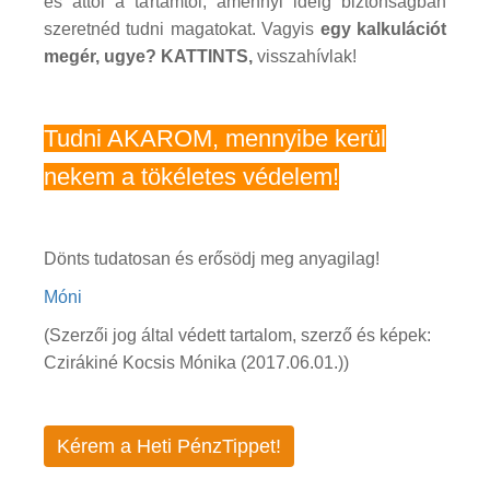
és attól a tartamtól, amennyi ideig biztonságban
szeretnéd tudni magatokat. Vagyis
egy kalkulációt
megér, ugye?
KATTINTS,
visszahívlak!
Tudni AKAROM, mennyibe kerül
nekem a tökéletes védelem!
Dönts tudatosan és erősödj meg anyagilag!
Móni
(Szerzői jog által védett tartalom, szerző és képek:
Czirákiné Kocsis Mónika (2017.06.01.))
Kérem a Heti PénzTippet!