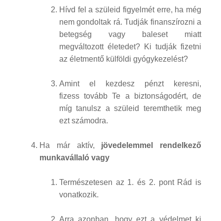
Hívd fel a szüleid figyelmét erre, ha még
nem gondoltak rá. Tudják finanszírozni a
betegség vagy baleset miatt
megváltozott életedet? Ki tudják fizetni
az életmentő külföldi gyógykezelést?
Amint el kezdesz pénzt keresni,
fizess tovább Te a biztonságodért, de
míg tanulsz a szüleid teremthetik meg
ezt számodra.
Ha már aktív,
jövedelemmel rendelkező
munkavállaló vagy
Természetesen az 1. és 2. pont Rád is
vonatkozik.
Arra azonban, hogy ezt a védelmet ki