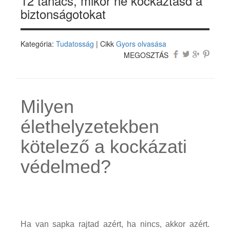
12 tanács, mikor ne kockáztasd a
biztonságotokat
Kategória:
Tudatosság
| Cikk
Gyors olvasása
MEGOSZTÁS
Milyen
élethelyzetekben
kötelező a kockázati
védelmed?
Ha van sapka rajtad azért, ha nincs, akkor azért.