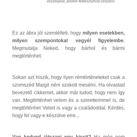
veszélyeid, amikre felkészülnöd célszerű
Ez az ábra jól szemlélteti, hogy
milyen esetekben,
milyen szempontokat vegyél figyelembe
.
Megmutatja Neked, hogy bárhol és bármi
megtörténhet.
Sokan azt hiszik, hogy ilyen rémtörténeteket csak a
szomszéd Margit néni szokott mesélni. Ha olvastad
bevezető cikkemet, akkor már tudod, hogy nem így
van. Megtörténhet velem és a szeretteimmel is, de
megtörténhet Veled is vagy a családoddal. Kérdés,
hogy fel vagy-e készülve erre...
Van kedved játszani egy kicsit?
Ha még nem