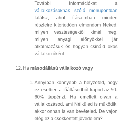
További információkat a
vállalkozásoknak szóló menüpontban
találsz, ahol írásaimban minden
részletre kiterjedően elmondom Neked,
milyen veszteségektől kímél meg,
milyen anyagi előnyökkel jár
alkalmazásuk és hogyan csináld okos
vállalkozóként.
Ha
másodállású vállalkozó vagy
Annyiban könnyebb a helyzeted, hogy
ez esetben a főállásodból kapod az 50-
60% táppénzt. Ha emellett olyan a
vállalkozásod, ami Nélküled is működik,
akkor onnan is van bevételed. De vajon
elég ez a csökkentett jövedelem?