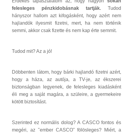
Érdekes tapasztalatom az, hogy nagyon
sokan
felesleges pénzkidobásnak tartják.
Tudod
hányszor hallom azt kifogásként, hogy azért nem
hajlandók ilyesmit fizetni, mert, ha nem történik
semmi, akkor csak fizette és nem kap érte semmit.
Tudod mit? Az a jó!
Döbbenten látom, hogy bárki hajlandó fizetni azért,
hogy a háza, az autója, a TV-je, az ékszerei
biztonságban legyenek, de felesleges kiadásként
éli meg a saját magára, a szüleire, a gyermekeire
kötött biztosítást.
Szerinted ez normális dolog? A CASCO fontos és
megéri, az "ember CASCO" fölösleges? Miért, a