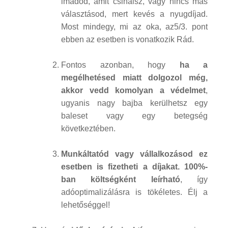
imádod, amit csinálsz, vagy nincs más
választásod, mert kevés a nyugdíjad.
Most mindegy, mi az oka, az5/3. pont
ebben az esetben is vonatkozik Rád.
Fontos azonban, hogy
ha a
megélhetésed miatt dolgozol még,
akkor vedd komolyan a védelmet
,
ugyanis nagy bajba kerülhetsz egy
baleset vagy egy betegség
következtében.
Munkáltatód vagy vállalkozásod ez
esetben is fizetheti a díjakat. 100%-
ban költségként leírható
, így
adóoptimalizálásra is tökéletes. Élj a
lehetőséggel!