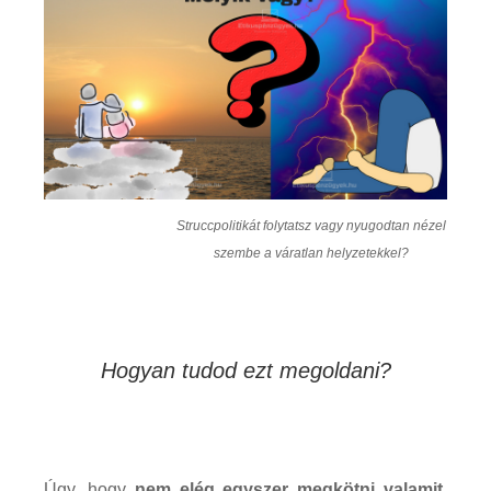
Struccpolitikát folytatsz vagy nyugodtan nézel
szembe a váratlan helyzetekkel?
Hogyan tudod ezt megoldani?
Úgy, hogy
nem elég egyszer megkötni valamit,