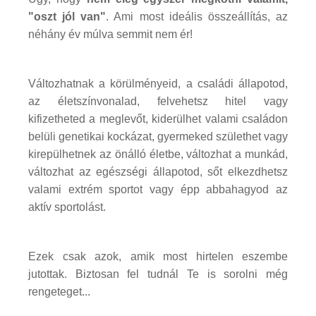
"oszt jól van"
. Ami most ideális összeállítás, az
néhány év múlva semmit nem ér!
Változhatnak a körülményeid, a családi állapotod,
az életszínvonalad, felvehetsz hitel vagy
kifizetheted a meglevőt, kiderülhet valami családon
belüli genetikai kockázat, gyermeked születhet vagy
kirepülhetnek az önálló életbe, változhat a munkád,
változhat az egészségi állapotod, sőt elkezdhetsz
valami extrém sportot vagy épp abbahagyod az
aktív sportolást.
Ezek csak azok, amik most hirtelen eszembe
jutottak. Biztosan fel tudnál Te is sorolni még
rengeteget...