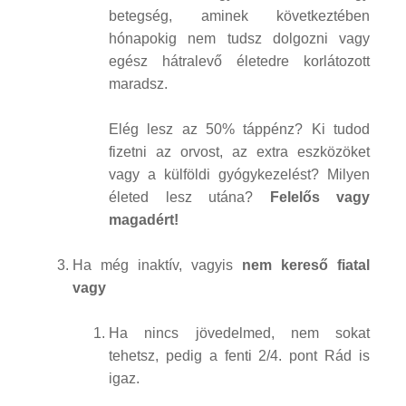
betegség, aminek következtében
hónapokig nem tudsz dolgozni vagy
egész hátralevő életedre korlátozott
maradsz.
Elég lesz az 50% táppénz? Ki tudod
fizetni az orvost, az extra eszközöket
vagy a külföldi gyógykezelést? Milyen
életed lesz utána?
Felelős vagy
magadért!
Ha még inaktív, vagyis
nem kereső fiatal
vagy
Ha nincs jövedelmed, nem sokat
tehetsz, pedig a fenti 2/4. pont Rád is
igaz.