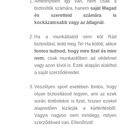
Amennyiben így van, nem csak a
biztosítók számára, hanem
saját Magad
és szeretteid számára is
kockázatosabb vagy az átlagnál.
Ha a munkáltatód nem köt Rád
biztosítást, tedd meg Te! Ha kötött, akkor
fontos tudnod, hogy mire fizet és mire
nem
, csak munkaidőben ad védelmet
vagy azon kívül is. Ezek alapján alakítsd
a saját szerződésedet.
Veszélyes sport esetében fontos, hogy
olyan biztosításod legyen, ami az ezek
során történtekre is fizet, hiszen ezeket
alapvetően kizárják a kártérítésből.
Vagyis nagyon nem mindegy, milyen
szerződésed van. Ellenőrizd!