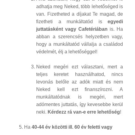
adhatja meg Neked, több lehetőséged is
van. Fizetheted a díjakat Te magad, de
fizetheti a munkáltatód is
egyedi
juttatásként vagy Cafetériában
is. Ha
abban a szerencsés helyzetben vagy,
hogy a munkáltatód vállalja a családod
védelmét, élj a lehetőséggel!
Neked megéri ezt választani, mert a
teljes keretet használhatod, nincs
levonás belőle az adók miatt és nem
Neked kell ezt finanszírozni. A
munkáltatódnak is megéri, mert
adómentes juttatás, így kevesebbe kerül
neki.
Kérdezz rá van-e erre lehetőség
!
Ha
40-44 év közötti ill. 60 év feletti vagy