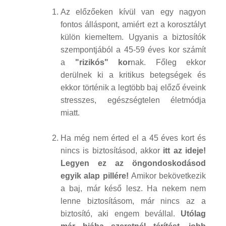
Az előzőeken kívül van egy nagyon
fontos álláspont, amiért ezt a korosztályt
külön kiemeltem. Ugyanis a biztosítók
szempontjából a 45-59 éves kor számít
a
"rizikós" kor
nak. Főleg ekkor
derülnek ki a kritikus betegségek és
ekkor történik a legtöbb baj előző éveink
stresszes, egészségtelen életmódja
miatt.
Ha még nem érted el a 45 éves kort és
nincs is biztosításod, akkor
itt az ideje!
Legyen ez az öngondoskodásod
egyik alap pillére!
Amikor bekövetkezik
a baj, már késő lesz. Ha nekem nem
lenne biztosításom, már nincs az a
biztosító, aki engem bevállal.
Utólag