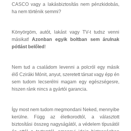
CASCO vagy a lakásbiztosítás nem pénzkidobás,
ha nem történik semmi?
Könyörgöm, autót, lakást vagy TV-t tudsz venni
másikat!
Azonban
egyik boltban sem árulnak
pótlást belőled
!
Nem tud a családom levenni a polcról egy másik
élő Cziráki Mónit, anyut, szeretett társat vagy épp én
sem tudom lecserélni magam egy egészségesre,
hiszen ránk nincs a gyártói garancia.
Így most nem tudom megmondani Neked, mennyibe
kerülne. Függ az életkorodtól, a választott
biztosítási összeg nagyságától, a védelem típusától