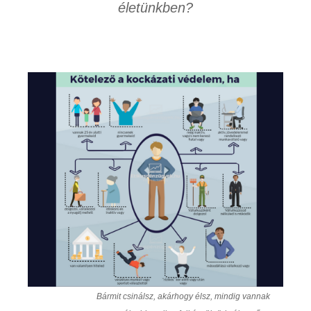
életünkben?
Bármit csinálsz, akárhogy élsz, mindig vannak