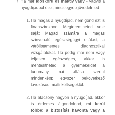
Ha már
időskorú és inaktív vagy
- vagyis a
nyugdíjadból élsz, nincs egyéb jövedelmed
Ha magas a nyugdíjad, nem gond ezt is
finanszíroznod. Megteremtheted vele
saját Magad számára a magas
színvonalú egészségügyi ellátást, a
várólistamentes diagnosztikai
vizsgálatokat. Ha pedig már nem vagy
teljesen egészséges, akkor is
mentesítheted a gyermekeidet a
tudomány mai állása szerint
mindenképp egyszer bekövetkező
távozásod miatti költségektől.
Ha alacsony nagyon a nyugdíjad, akkor
is érdemes átgondolnod,
mi kerül
többe: a biztosítás havonta vagy a